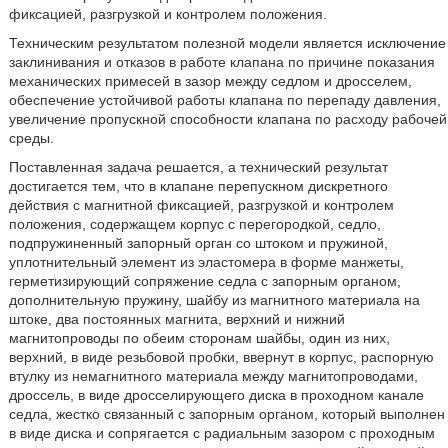
фиксацией, разгрузкой и контролем положения.
Техническим результатом полезной модели является исключение
заклинивания и отказов в работе клапана по причине показания
механических примесей в зазор между седлом и дросселем,
обеспечение устойчивой работы клапана по перепаду давления,
увеличение пропускной способности клапана по расходу рабочей
среды.
Поставленная задача решается, а технический результат
достигается тем, что в клапане перепускном дискретного
действия с магнитной фиксацией, разгрузкой и контролем
положения, содержащем корпус с перегородкой, седло,
подпружиненный запорный орган со штоком и пружиной,
уплотнительный элемент из эластомера в форме манжеты,
герметизирующий сопряжение седла с запорным органом,
дополнительную пружину, шайбу из магнитного материала на
штоке, два постоянных магнита, верхний и нижний
магнитопроводы по обеим сторонам шайбы, один из них,
верхний, в виде резьбовой пробки, ввернут в корпус, распорную
втулку из немагнитного материала между магнитопроводами,
дроссель, в виде дросселирующего диска в проходном канале
седла, жестко связанный с запорным органом, который выполнен
в виде диска и сопрягается с радиальным зазором с проходным