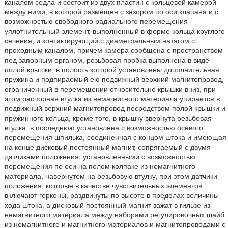
каналом седла и состоит из двух пластин с кольцевой камерой
между ними, в которой размещен с зазором по оси клапана и с
возможностью свободного радиального перемещения
уплотнительный элемент, выполненный в форме кольца круглого
сечения, и контактирующий с диаметральным натягом с
проходным каналом, причем камера сообщена с пространством
под запорным органом, резьбовая пробка выполнена в виде
полой крышки, в полость которой установлены дополнительная
пружина и подпираемый ею подвижный верхний магнитопровод,
ограниченный в перемещении относительно крышки вниз, при
этом распорная втулка из немагнитного материала упирается в
подвижный верхний магнитопровод посредством полой крышки и
пружинного кольца, кроме того, в крышку ввернута резьбовая
втулка, в последнюю установлена с возможностью осевого
перемещения шпилька, соединенная с концом штока и имеющая
на конце дисковый постоянный магнит, сопрягаемый с двумя
датчиками положения, установленными с возможностью
перемещения по оси на полом колпаке из немагнитного
материала, навернутом на резьбовую втулку, при этом датчики
положения, которые в качестве чувствительных элементов
включают герконы, раздвинуты по высоте в пределах величины
хода штока, а дисковый постоянный магнит зажат в гильзе из
немагнитного материала между наборами регулировочных шайб
из немагнитного и магнитного материалов и магнитопроводами с