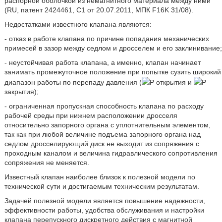
распорной оболочкой из немагнитного материала между ними
(RU, патент 2424461, C1 от 20.07.2011, МПК F16K 31/08).
Недостатками известного клапана являются:
- отказ в работе клапана по причине попадания механических
примесей в зазор между седлом и дросселем и его заклинивание;
- неустойчивая работа клапана, а именно, клапан начинает
занимать промежуточное положение при попытке сузить широкий
диапазон работы по перепаду давления (
Р открытия и
Р
закрытия);
- ограниченная пропускная способность клапана по расходу
рабочей среды при нижнем расположении дросселя
относительно запорного органа с уплотнительным элементом,
так как при любой величине подъема запорного органа над
седлом дросселирующий диск не выходит из сопряжения с
проходным каналом и величина гидравлического сопротивления
сопряжения не меняется.
Известный клапан наиболее близок к полезной модели по
технической сути и достигаемым техническим результатам.
Задачей полезной модели является повышение надежности,
эффективности работы, удобства обслуживания и настройки
клапана перепускного дискретного действия с магнитной