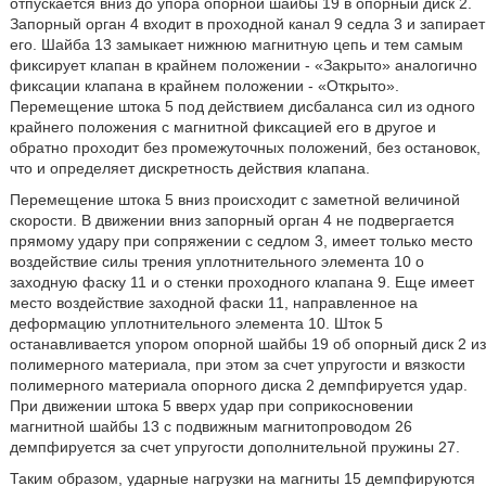
отпускается вниз до упора опорной шайбы 19 в опорный диск 2.
Запорный орган 4 входит в проходной канал 9 седла 3 и запирает
его. Шайба 13 замыкает нижнюю магнитную цепь и тем самым
фиксирует клапан в крайнем положении - «Закрыто» аналогично
фиксации клапана в крайнем положении - «Открыто».
Перемещение штока 5 под действием дисбаланса сил из одного
крайнего положения с магнитной фиксацией его в другое и
обратно проходит без промежуточных положений, без остановок,
что и определяет дискретность действия клапана.
Перемещение штока 5 вниз происходит с заметной величиной
скорости. В движении вниз запорный орган 4 не подвергается
прямому удару при сопряжении с седлом 3, имеет только место
воздействие силы трения уплотнительного элемента 10 о
заходную фаску 11 и о стенки проходного клапана 9. Еще имеет
место воздействие заходной фаски 11, направленное на
деформацию уплотнительного элемента 10. Шток 5
останавливается упором опорной шайбы 19 об опорный диск 2 из
полимерного материала, при этом за счет упругости и вязкости
полимерного материала опорного диска 2 демпфируется удар.
При движении штока 5 вверх удар при соприкосновении
магнитной шайбы 13 с подвижным магнитопроводом 26
демпфируется за счет упругости дополнительной пружины 27.
Таким образом, ударные нагрузки на магниты 15 демпфируются