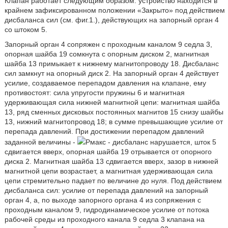
Клапан работает следующим образом: устройство находится в
крайнем зафиксированном положении «Закрыто» под действием
дисбаланса сил (см. фиг.1.), действующих на запорный орган 4
со штоком 5.
Запорный орган 4 сопряжен с проходным каналом 9 седла 3,
опорная шайба 19 сомкнута с опорным диском 2, магнитная
шайба 13 примыкает к нижнему магнитопроводу 18. Дисбаланс
сил замкнут на опорный диск 2. На запорный орган 4 действует
усилие, создаваемое перепадом давления на клапане, ему
противостоят: сила упругости пружины 6 и магнитная
удерживающая сила нижней магнитной цепи: магнитная шайба
13, ряд сменных дисковых постоянных магнитов 15 снизу шайбы
13, нижний магнитопровод 18; в сумме превышающие усилие от
перепада давлений. При достижении перепадом давлений
заданной величины -
Рмакс - дисбаланс нарушается, шток 5
сдвигается вверх, опорная шайба 19 отрывается от опорного
диска 2. Магнитная шайба 13 сдвигается вверх, зазор в нижней
магнитной цепи возрастает, а магнитная удерживающая сила
цепи стремительно падает по величине до нуля. Под действием
дисбаланса сил: усилие от перепада давлений на запорный
орган 4, а, по выходе запорного органа 4 из сопряжения с
проходным каналом 9, гидродинамическое усилие от потока
рабочей среды из проходного канала 9 седла 3 клапана на