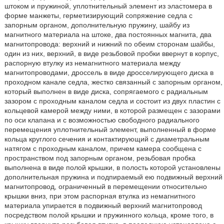
штоком и пружиной, уплотнительный элемент из эластомера в
форме манжеты, герметизирующий сопряжение седла с
запорным органом, дополнительную пружину, шайбу из
магнитного материала на штоке, два постоянных магнита, два
магнитопровода: верхний и нижний по обеим сторонам шайбы,
один из них, верхний, в виде резьбовой пробки ввернут в корпус,
распорную втулку из немагнитного материала между
магнитопроводами, дроссель в виде дросселирующего диска в
проходном канале седла, жестко связанный с запорным органом,
который выполнен в виде диска, сопрягаемого с радиальным
зазором с проходным каналом седла и состоит из двух пластин с
кольцевой камерой между ними, в которой размещен с зазорами
по оси клапана и с возможностью свободного радиального
перемещения уплотнительный элемент, выполненный в форме
кольца круглого сечения и контактирующий с диаметральным
натягом с проходным каналом, причем камера сообщена с
пространством под запорным органом, резьбовая пробка
выполнена в виде полой крышки, в полость которой установлены
дополнительная пружина и подпираемый ею подвижный верхний
магнитопровод, ограниченный в перемещении относительно
крышки вниз, при этом распорная втулка из немагнитного
материала упирается в подвижный верхний магнитопровод
посредством полой крышки и пружинного кольца, кроме того, в