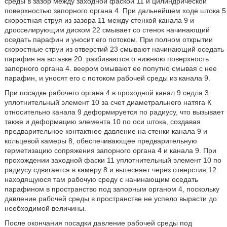
среды в зазор между заходной фаской 11 и цилиндрической
поверхностью запорного органа 4. При дальнейшем ходе штока 5
скоростная струя из зазора 11 между стенкой канала 9 и
дросселирующим диском 22 смывает со стенок начинающий
оседать парафин и уносит его потоком. При полном открытии
скоростные струи из отверстий 23 смывают начинающий оседать
парафин на вставке 20. разбиваются о нижнюю поверхность
запорного органа 4. веером омывают ее попутно смывая с нее
парафин, и уносят его с потоком рабочей среды из канала 9.
При посадке рабочего органа 4 в проходной канал 9 седла 3
уплотнительный элемент 10 за счет диаметрального натяга К
относительно канала 9 деформируется по радиусу, что вызывает
также и деформацию элемента 10 по оси штока, создавая
предварительное контактное давление на стенки канала 9 и
кольцевой камеры 8, обеспечивающее предварительную
герметизацию сопряжения запорного органа 4 и канала 9. При
прохождении заходной фаски 11 уплотнительный элемент 10 по
радиусу сдвигается в камеру 8 и вытесняет через отверстия 12
находящуюся там рабочую среду с начинающим оседать
парафином в пространство под запорным органом 4, поскольку
давление рабочей среды в пространстве не успело вырасти до
необходимой величины.
После окончания посадки давление рабочей среды под