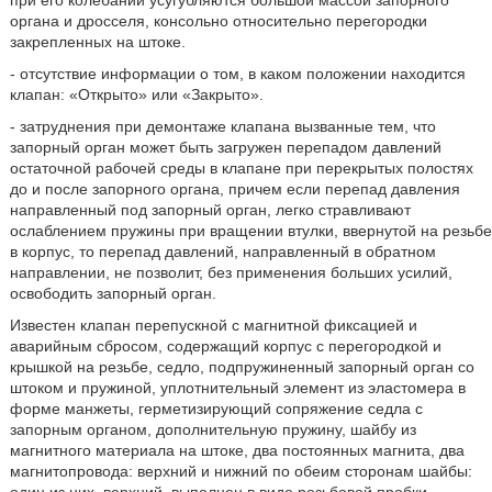
органа и дросселя, консольно относительно перегородки
закрепленных на штоке.
- отсутствие информации о том, в каком положении находится
клапан: «Открыто» или «Закрыто».
- затруднения при демонтаже клапана вызванные тем, что
запорный орган может быть загружен перепадом давлений
остаточной рабочей среды в клапане при перекрытых полостях
до и после запорного органа, причем если перепад давления
направленный под запорный орган, легко стравливают
ослаблением пружины при вращении втулки, ввернутой на резьбе
в корпус, то перепад давлений, направленный в обратном
направлении, не позволит, без применения больших усилий,
освободить запорный орган.
Известен клапан перепускной с магнитной фиксацией и
аварийным сбросом, содержащий корпус с перегородкой и
крышкой на резьбе, седло, подпружиненный запорный орган со
штоком и пружиной, уплотнительный элемент из эластомера в
форме манжеты, герметизирующий сопряжение седла с
запорным органом, дополнительную пружину, шайбу из
магнитного материала на штоке, два постоянных магнита, два
магнитопровода: верхний и нижний по обеим сторонам шайбы:
один из них, верхний, выполнен в виде резьбовой пробки,