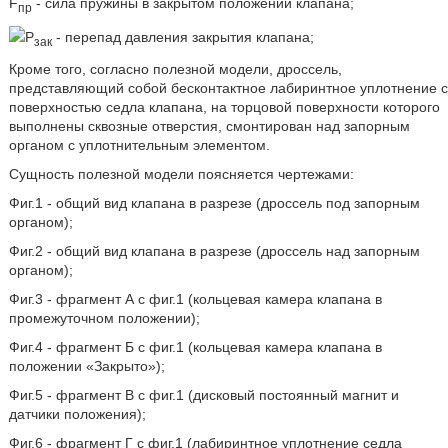
F
- сила пружины в закрытом положении клапана;
пр
Р
- перепад давления закрытия клапана;
зак
Кроме того, согласно полезной модели, дроссель,
представляющий собой бесконтактное лабиринтное уплотнение с
поверхностью седла клапана, на торцовой поверхности которого
выполнены сквозные отверстия, смонтирован над запорным
органом с уплотнительным элементом.
Сущность полезной модели поясняется чертежами:
Фиг.1 - общий вид клапана в разрезе (дроссель под запорным
органом);
Фиг.2 - общий вид клапана в разрезе (дроссель над запорным
органом);
Фиг.3 - фрагмент А с фиг.1 (кольцевая камера клапана в
промежуточном положении);
Фиг.4 - фрагмент Б с фиг.1 (кольцевая камера клапана в
положении «Закрыто»);
Фиг.5 - фрагмент В с фиг.1 (дисковый постоянный магнит и
датчики положения);
Фиг.6 - фрагмент Г с фиг.1 (лабиринтное уплотнение седла