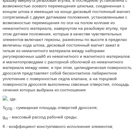
крышку ввернута резьбовая втулка, в последнюю установлена с
возможностью осевого перемещения шпилька, соединенная с
концом штока и имеющая на конце дисковый постоянный магнит,
сопрягаемый с двумя датчиками положения, установленными с
возможностью перемещения по оси на полом колпаке из
немагнитного материала, навернутом на резьбовую втулку, при
этом датчики положения, которые в качестве чувствительных
элементов включают герконы, разнесены по высоте в пределах
величины хода штока, дисковый постоянный магнит зажат в
гильзе из немагнитного материала между наборами
регулировочных шайб из немагнитного и магнитного материалов
и магнитопроводами с распорной оболочкой из немагнитного
материала между ними, и при этом, цилиндрическая поверхность
дросселя представляет собой бесконтактное лабиринтное
уплотнение с поверхностью седла клапана, а на торцовой
поверхности дросселя выполнены сквозные отверстия, площадь
сечения которых выбрана из соотношения
, где:
S
- суммарная площадь отверстий дросселя;
ОТВ
g
- массовый расход рабочей среды;
m
К - коэффициент констуктивного исполнения элементов;