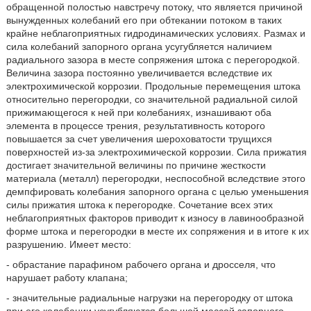
обращенной полостью навстречу потоку, что является причиной
вынужденных колебаний его при обтекании потоком в таких
крайне неблагоприятных гидродинамических условиях. Размах и
сила колебаний запорного органа усугубляется наличием
радиального зазора в месте сопряжения штока с перегородкой.
Величина зазора постоянно увеличивается вследствие их
электрохимической коррозии. Продольные перемещения штока
относительно перегородки, со значительной радиальной силой
прижимающегося к ней при колебаниях, изнашивают оба
элемента в процессе трения, результативность которого
повышается за счет увеличения шероховатости трущихся
поверхностей из-за электрохимической коррозии. Сила прижатия
достигает значительной величины по причине жесткости
материала (металл) перегородки, неспособной вследствие этого
демпфировать колебания запорного органа с целью уменьшения
силы прижатия штока к перегородке. Сочетание всех этих
неблагоприятных факторов приводит к износу в лавинообразной
форме штока и перегородки в месте их сопряжения и в итоге к их
разрушению. Имеет место:
- обрастание парафином рабочего органа и дросселя, что
нарушает работу клапана;
- значительные радиальные нагрузки на перегородку от штока
при его колебании усугубляются большой массой запорного