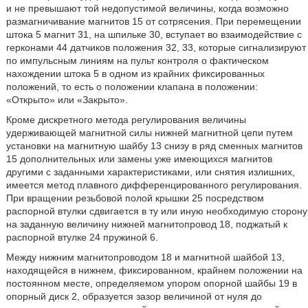
и не превышают той недопустимой величины, когда возможно
размагничивание магнитов 15 от сотрясения. При перемещении
штока 5 магнит 31, на шпильке 30, вступает во взаимодействие с
герконами 44 датчиков положения 32, 33, которые сигнализируют
по импульсным линиям на пульт контроля о фактическом
нахождении штока 5 в одном из крайних фиксированных
положений, то есть о положении клапана в положении:
«Открыто» или «Закрыто».
Кроме дискретного метода регулирования величины
удерживающей магнитной силы нижней магнитной цепи путем
установки на магнитную шайбу 13 снизу в ряд сменных магнитов
15 дополнительных или замены уже имеющихся магнитов
другими с заданными характеристиками, или снятия излишних,
имеется метод плавного дифференцированного регулирования.
При вращении резьбовой полой крышки 25 посредством
распорной втулки сдвигается в ту или иную необходимую сторону
на заданную величину нижней магнитопровод 18, поджатый к
распорной втулке 24 пружиной 6.
Между нижним магнитопроводом 18 и магнитной шайбой 13,
находящейся в нижнем, фиксированном, крайнем положении на
постоянном месте, определяемом упором опорной шайбы 19 в
опорный диск 2, образуется зазор величиной от нуля до