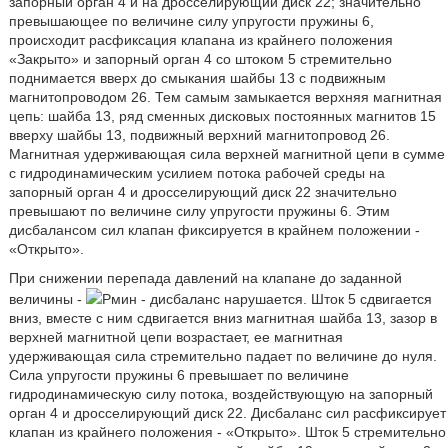
запорный орган 4 и на дросселирующий диск 22; значительно
превышающее по величине силу упругости пружины 6,
происходит расфиксация клапана из крайнего положения
«Закрыто» и запорный орган 4 со штоком 5 стремительно
поднимается вверх до смыкания шайбы 13 с подвижным
магнитопроводом 26. Тем самым замыкается верхняя магнитная
цепь: шайба 13, ряд сменных дисковых постоянных магнитов 15
вверху шайбы 13, подвижный верхний магнитопровод 26.
Магнитная удерживающая сила верхней магнитной цепи в сумме
с гидродинамическим усилием потока рабочей среды на
запорный орган 4 и дросселирующий диск 22 значительно
превышают по величине силу упругости пружины 6. Этим
дисбалансом сил клапан фиксируется в крайнем положении -
«Открыто».
При снижении перепада давлений на клапане до заданной
величины -
Рмин - дисбаланс нарушается. Шток 5 сдвигается
вниз, вместе с ним сдвигается вниз магнитная шайба 13, зазор в
верхней магнитной цепи возрастает, ее магнитная
удерживающая сила стремительно падает по величине до нуля.
Сила упругости пружины 6 превышает по величине
гидродинамическую силу потока, воздействующую на запорный
орган 4 и дросселирующий диск 22. Дисбаланс сил расфиксирует
клапан из крайнего положения - «Открыто». Шток 5 стремительно