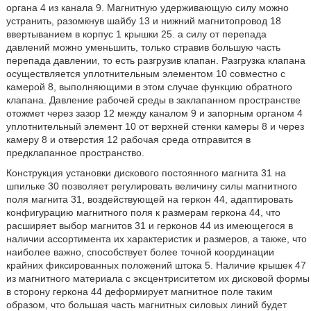
органа 4 из канала 9. Магнитную удерживающую силу можно
устранить, разомкнув шайбу 13 и нижний магнитопровод 18
ввертыванием в корпус 1 крышки 25. а силу от перепада
давлений можно уменьшить, только стравив большую часть
перепада давлении, то есть разгрузив клапан. Разгрузка клапана
осуществляется уплотнительным элементом 10 совместно с
камерой 8, выполняющими в этом случае функцию обратного
клапана. Давление рабочей среды в заклапанном пространстве
отожмет через зазор 12 между каналом 9 и запорным органом 4
уплотнительный элемент 10 от верхней стенки камеры 8 и через
камеру 8 и отверстия 12 рабочая среда отправится в
предклапанное пространство.
Конструкция установки дискового постоянного магнита 31 на
шпильке 30 позволяет регулировать величину силы магнитного
поля магнита 31, воздействующей на геркон 44, адаптировать
конфигурацию магнитного поля к размерам геркона 44, что
расширяет выбор магнитов 31 и герконов 44 из имеющегося в
наличии ассортимента их характеристик и размеров, а также, что
наиболее важно, способствует более точной координации
крайних фиксированных положений штока 5. Наличие крышек 47
из магнитного материала с эксцентриситетом их дисковой формы
в сторону геркона 44 деформирует магнитное поле таким
образом, что большая часть магнитных силовых линий будет