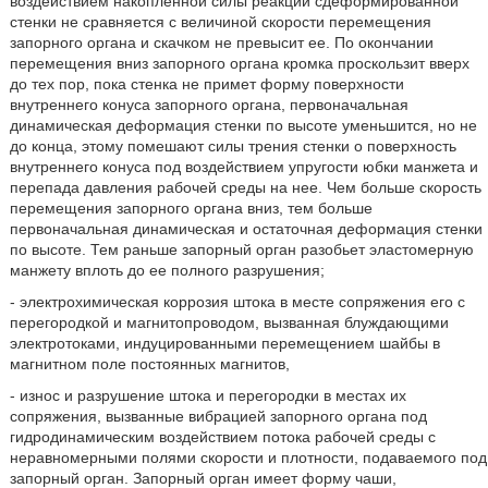
воздействием накопленной силы реакции сдеформированной
стенки не сравняется с величиной скорости перемещения
запорного органа и скачком не превысит ее. По окончании
перемещения вниз запорного органа кромка проскользит вверх
до тех пор, пока стенка не примет форму поверхности
внутреннего конуса запорного органа, первоначальная
динамическая деформация стенки по высоте уменьшится, но не
до конца, этому помешают силы трения стенки о поверхность
внутреннего конуса под воздействием упругости юбки манжета и
перепада давления рабочей среды на нее. Чем больше скорость
перемещения запорного органа вниз, тем больше
первоначальная динамическая и остаточная деформация стенки
по высоте. Тем раньше запорный орган разобьет эластомерную
манжету вплоть до ее полного разрушения;
- электрохимическая коррозия штока в месте сопряжения его с
перегородкой и магнитопроводом, вызванная блуждающими
электротоками, индуцированными перемещением шайбы в
магнитном поле постоянных магнитов,
- износ и разрушение штока и перегородки в местах их
сопряжения, вызванные вибрацией запорного органа под
гидродинамическим воздействием потока рабочей среды с
неравномерными полями скорости и плотности, подаваемого под
запорный орган. Запорный орган имеет форму чаши,