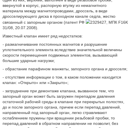
ввернутой в корпус, распорную втулку из немагнитного
материала между магнитопроводами, дроссель, в виде
дросселирующего диска в проходном канале седла, жестко
связанный с запорным органом (патент РФ
2329427, МПК F16K
31/08, 20.07.2008).
Известный клапан имеет ряд недостатков:
- размагничивание постоянных магнитов и разрушение
уплотнительного элемента вследствие значительной величины
скорости перемещения подвижных элементов, вызывающей
большие ударные нагрузки;
- обрастание парафином манжеты, запорного органа и дросселя;
- отсутствие информации о том, в каком положении находится
клапан: «Открыто» или «Закрыто»;
- затруднение при демонтаже клапана, вызванное тем, что
запорный орган может быть загружен перепадом давления
остаточной рабочей среды в клапане при перекрытых полостях,
до и после запорного органа, причем если перепад давлений,
направленный под запорный орган, легко стравливают
ослаблением пружины при вращении резьбовой пробки, то
перепад давлений в обратном направлении не позволит, без