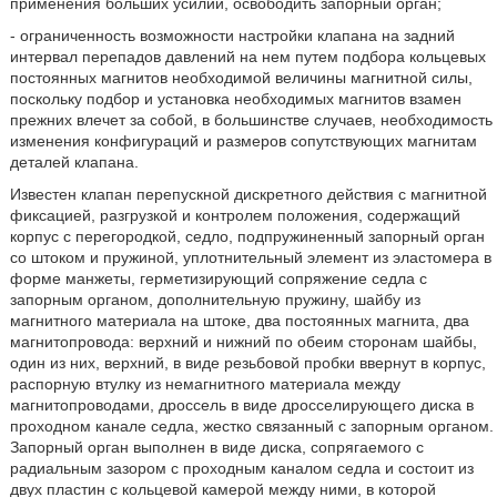
применения больших усилий, освободить запорный орган;
- ограниченность возможности настройки клапана на задний
интервал перепадов давлений на нем путем подбора кольцевых
постоянных магнитов необходимой величины магнитной силы,
поскольку подбор и установка необходимых магнитов взамен
прежних влечет за собой, в большинстве случаев, необходимость
изменения конфигураций и размеров сопутствующих магнитам
деталей клапана.
Известен клапан перепускной дискретного действия с магнитной
фиксацией, разгрузкой и контролем положения, содержащий
корпус с перегородкой, седло, подпружиненный запорный орган
со штоком и пружиной, уплотнительный элемент из эластомера в
форме манжеты, герметизирующий сопряжение седла с
запорным органом, дополнительную пружину, шайбу из
магнитного материала на штоке, два постоянных магнита, два
магнитопровода: верхний и нижний по обеим сторонам шайбы,
один из них, верхний, в виде резьбовой пробки ввернут в корпус,
распорную втулку из немагнитного материала между
магнитопроводами, дроссель в виде дросселирующего диска в
проходном канале седла, жестко связанный с запорным органом.
Запорный орган выполнен в виде диска, сопрягаемого с
радиальным зазором с проходным каналом седла и состоит из
двух пластин с кольцевой камерой между ними, в которой