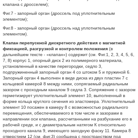
клапана с дросселем);
Фиг.7 - запорный орган (дроссель под уплотнительным
элементом);
Фиг.8 - запорный орган (дроссель над уплотнительным
элементом).
Клапан перепускной дискретного действия с магнитной
фиксацией, разгрузкой и контролем положения
(в
дальнейшем тексте - «клапан») содержит (см. Фиг.1, 2, 3, 4, 5, 6,
7, 8) корпус 1, опорный диск 2 из полимерного материала,
установленный в качестве перегородки, седло 3,
подпружиненный запорный орган 4 со штоком 5 и пружиной 6.
Запорный орган 4 выполнен в виде диска из двух пластин 7 с
кольцевой камерой 8 между ними, сопрягаемый радиальным
зазором с проходным каналом 9 седла 3. Сопряжение с зазором
герметизирует уплотнительный элемент 10, выполненный в
форме кольца круглого сечения из эластомера. Уплотнительный
элемент 10 посажен в камеру 8 с возможностью радиального
перемещения, обеспечиваемого в том числе и зазорами в
направлении оси клапана, рассчитанными на разбухание его в
рабочей среде, и с диаметральным натягом К относительно
проходного канала 9, имеющего заходную фаску 11. Камера 8
отверстием 12 (см. фиг.3) сообщена с пространством под