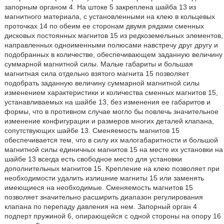
запорным органом 4. На штоке 5 закреплена шайба 13 из
магнитного материала, с установленными на клею в кольцевых
проточках 14 по обеим ее сторонам двумя рядами сменных
дисковых постоянных магнитов 15 из редкоземельных элементов,
направленных одноименными полюсами навстречу друг другу и
подобранных в количестве, обеспечивающем заданную величину
суммарной магнитной силы. Малые габариты и большая
магнитная сила отдельно взятого магнита 15 позволяет
подобрать заданную величину суммарной магнитной силы
изменением характеристики и количества сменных магнитов 15,
устанавливаемых на шайбе 13, без изменения ее габаритов и
формы, что в противном случае могло бы повлечь значительное
изменение конфигурации и размеров многих деталей клапана,
сопутствующих шайбе 13. Сменяемость магнитов 15
обеспечивается тем, что в силу их малогабаритности и большой
магнитной силы единичных магнитов 15 на месте их установки на
шайбе 13 всегда есть свободное место для установки
дополнительных магнитов 15. Крепление на клею позволяет при
необходимости удалить излишние магниты 15 или заменять
имеющиеся на необходимые. Сменяемость магнитов 15
позволяет значительно расширить диапазон регулирования
клапана по перепаду давления на нем. Запорный орган 4
подперт пружиной 6, опирающейся с одной стороны на опору 16