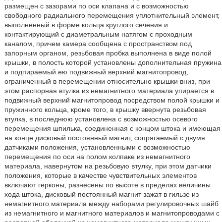
размещен с зазорами по оси клапана и с возможностью
свободного радиального перемещения уплотнительный элемент,
выполненный в форме кольца круглого сечения и
контактирующий с диаметральным натягом с проходным
каналом, причем камера сообщена с пространством под
запорным органом, резьбовая пробка выполнена в виде полой
крышки, в полость которой установлены дополнительная пружина
и подпираемый ею подвижный верхний магнитопровод,
ограниченный в перемещении относительно крышки вниз, при
этом распорная втулка из немагнитного материала упирается в
подвижный верхний магнитопровод посредством полой крышки и
пружинного кольца, кроме того, в крышку ввернута резьбовая
втулка, в последнюю установлена с возможностью осевого
перемещения шпилька, соединенная с концом штока и имеющая
на конце дисковый постоянный магнит, сопрягаемый с двумя
датчиками положения, установленными с возможностью
перемещения по оси на полом колпаке из немагнитного
материала, навернутом на резьбовую втулку, при этом датчики
положения, которые в качестве чувствительных элементов
включают герконы, разнесены по высоте в пределах величины
хода штока, дисковый постоянный магнит зажат в гильзе из
немагнитного материала между наборами регулировочных шайб
из немагнитного и магнитного материалов и магнитопроводами с