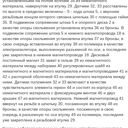
установленными на полом колпаке 34 из немагнитного
материала, навернутом на втулку 29. Датчики 32, 33 расставлены
по высоте в пределах величины - S - хода штока 5, с верхним
резьбовым концом которого связана шпилька 30 с помощью гайки
35. В подвижном сопряжении штока 5 и опорного диска 2 в
качестве опоры скольжения установлена втулка 36 из бронзы. В
подвижном сопряжении штока 5 и нижнего магнитопровода 18 в
качестве опоры скольжения установлена втулка 37 из бронзы, в
свою очередь вставленная во втулку 38 из полимера в качестве
электроизолятора, выполненную разъемной по оси, а последняя
уже закреплена в нижнем магнитопроводе 18. Дисковый
постоянный магнит 31 зажат в гильзе 39 из немагнитного
материала между наборами 40 регулировочных шайб из
немагнитного и магнитного материалов и магнитопроводами 41 и
42 с распорной оболочкой 43 из немагнитного материала между
ними. Датчики положения 32 и 33 включают в качестве
чувствительного элемента геркон 44 и состоят из корпуса 45 из
немагнитного материала с фиксирующим винтом 46 и двух
крышек 47 из магнитного материала. Нижний магнитопровод 41
ввернут на резьбе в шпильку 30, посаженную во втулку 48 из
бронзы, в качестве опоры скольжения, посаженную в свою
очередь в разъемную по оси втулку 49 из полимера, последняя
уже закреплена в резьбовой втулке 29.