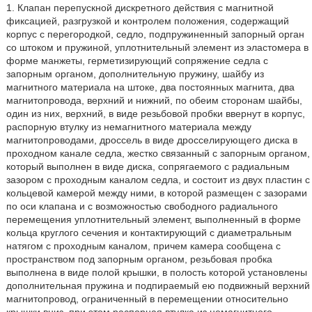
1. Клапан перепускной дискретного действия с магнитной
фиксацией, разгрузкой и контролем положения, содержащий
корпус с перегородкой, седло, подпружиненный запорный орган
со штоком и пружиной, уплотнительный элемент из эластомера в
форме манжеты, герметизирующий сопряжение седла с
запорным органом, дополнительную пружину, шайбу из
магнитного материала на штоке, два постоянных магнита, два
магнитопровода, верхний и нижний, по обеим сторонам шайбы,
один из них, верхний, в виде резьбовой пробки ввернут в корпус,
распорную втулку из немагнитного материала между
магнитопроводами, дроссель в виде дросселирующего диска в
проходном канале седла, жестко связанный с запорным органом,
который выполнен в виде диска, сопрягаемого с радиальным
зазором с проходным каналом седла, и состоит из двух пластин с
кольцевой камерой между ними, в которой размещен с зазорами
по оси клапана и с возможностью свободного радиального
перемещения уплотнительный элемент, выполненный в форме
кольца круглого сечения и контактирующий с диаметральным
натягом с проходным каналом, причем камера сообщена с
пространством под запорным органом, резьбовая пробка
выполнена в виде полой крышки, в полость которой установлены
дополнительная пружина и подпираемый ею подвижный верхний
магнитопровод, ограниченный в перемещении относительно
крышки вниз, при этом распорная втулка из немагнитного