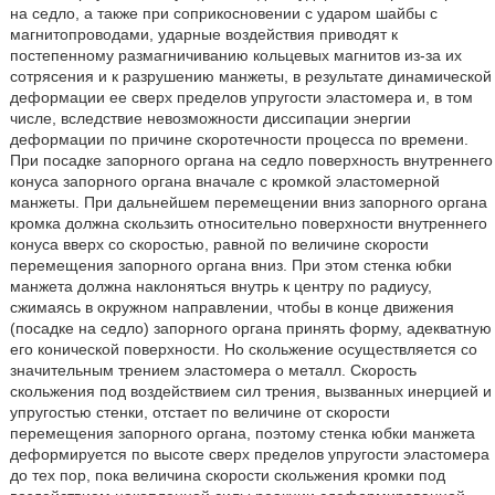
на седло, а также при соприкосновении с ударом шайбы с
магнитопроводами, ударные воздействия приводят к
постепенному размагничиванию кольцевых магнитов из-за их
сотрясения и к разрушению манжеты, в результате динамической
деформации ее сверх пределов упругости эластомера и, в том
числе, вследствие невозможности диссипации энергии
деформации по причине скоротечности процесса по времени.
При посадке запорного органа на седло поверхность внутреннего
конуса запорного органа вначале с кромкой эластомерной
манжеты. При дальнейшем перемещении вниз запорного органа
кромка должна скользить относительно поверхности внутреннего
конуса вверх со скоростью, равной по величине скорости
перемещения запорного органа вниз. При этом стенка юбки
манжета должна наклоняться внутрь к центру по радиусу,
сжимаясь в окружном направлении, чтобы в конце движения
(посадке на седло) запорного органа принять форму, адекватную
его конической поверхности. Но скольжение осуществляется со
значительным трением эластомера о металл. Скорость
скольжения под воздействием сил трения, вызванных инерцией и
упругостью стенки, отстает по величине от скорости
перемещения запорного органа, поэтому стенка юбки манжета
деформируется по высоте сверх пределов упругости эластомера
до тех пор, пока величина скорости скольжения кромки под