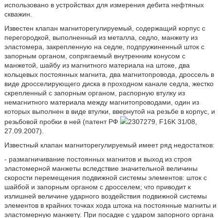
использовано в устройствах для измерения дебита нефтяных
скважин.
Известен клапан магниторегулируемый, содержащий корпус с
перегородкой, выполненный из металла, седло, манжету из
эластомера, закрепленную на седле, подпружиненный шток с
запорным органом, сопрягаемый внутренним конусом с
манжетой, шайбу из магнитного материала на штоке, два
кольцевых постоянных магнита, два магнитопровода, дроссель в
виде дросселирующего диска в проходном канале седла, жестко
скрепленный с запорным органом, распорную втулку из
немагнитного материала между магнитопроводами, один из
которых выполнен в виде втулки, ввернутой на резьбе в корпус, и
резьбовой пробки в ней (патент РФ
2307279, F16K 31/08,
27.09.2007).
Известный клапан магниторегулируемый имеет ряд недостатков:
- размагничивание постоянных магнитов и выход из строя
эластомерной манжеты вследствие значительной величины
скорости перемещения подвижной системы элементов: шток с
шайбой и запорным органом с дросселем; что приводит к
излишней величине ударного воздействия подвижной системы
элементов в крайних точках хода штока на постоянные магниты и
эластомерную манжету. При посадке с ударом запорного органа