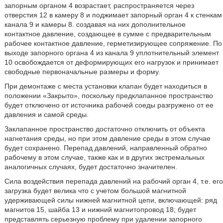
запорным органом 4 возрастает, распространяется через
отверстия 12 в камеру 8 и поджимает запорный орган 4 к стенкам
канала 9 и камеры 8. создавая на них дополнительное
контактное давление, создающее в сумме с предварительным
рабочее контактное давление, герметизирующее сопряжение. По
выходе запорного органа 4 из канала 9 уплотнительный элемент
10 освобождается от деформирующих его нагрузок и принимает
свободные первоначальные размеры и форму.
При демонтаже с места установки клапан будет находиться в
положении «Закрыто», поскольку предклапанное пространство
будет отключено от источника рабочей соеды разгружено от ее
давления и самой среды.
Заклапанное пространство достаточно отключить от объекта
нагнетания среды, но при этом давление среды в этом случае
будет сохранено. Перепад давлений, направленный обратно
рабочему в этом случае, также как и в других экстремальных
аналогичных случаях, будет достаточно значителен.
Сила воздействия перепада давлений на рабочий орган 4, т.е. его
загрузка будет велика что с учетом большой магнитной
удерживающей силы нижней магнитной цепи, включающей: ряд
магнитов 15, шайба 13 и нижний магнитопровод 18; будет
представлять серьезную проблему при удалении запорного