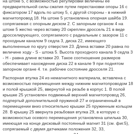
на штоке 5, с возможностью регулировки величины ее
предварительной силы сжатия путем перестановки опоры 16 с
фиксатором 17 вдоль по штоку 5, с другой стороны - в нижний
магнитопровод 18. На штоке 5 установлена опорная шайба 19.
сопрягаемая с опорным диском 2. С запорным органом 4 на
штоке 5 жестко через вставку 20 скреплен дроссель 21 в виде
дросселирующего, сопрягаемого с радиальным с зазором 11 с
проходным каналом 9 седла 3, диска 22, имеющего
выполненные по кругу отверстия 23. Длина вставки 20 равна по
величине ходу - S - штока 5. Высота проходного канала 9 седла 3
- Н - равна длине вставки 20. Такое соотношение размеров
обеспечивает нахождение диска 22 в канале 9 при поднятом
запорном органе 4. т.е. рабочее состояние дросселя 21.
Распорная втулка 24 из немагнитного материала, вставлена с
возможностью перемещения между нижним магнитопроводом 18
и полой крышкой 25, ввернутой на резьбе в корпус 1. В полой
крышке 25 установлен подвижный верхний магнитопровод 26,
подпертый дополнительной пружиной 27 и ограниченный в
перемещении вниз относительно крышки 25 пружинным кольцом
28. В крышку 25 ввернута резьбовая втулка 29, в которую с
возможностью осевого перемещения установлена шпилька 30,
имеющая на конце дисковый постоянный магнит 31 (см. фиг.5),
сопрягаемый с двумя датчиками положения 32, 33,