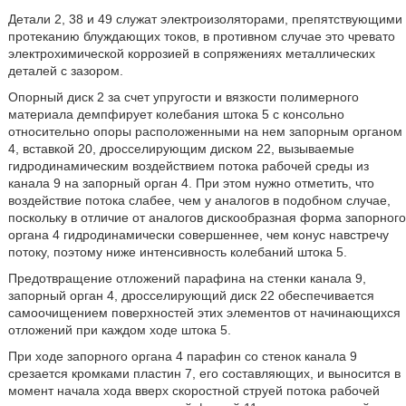
Детали 2, 38 и 49 служат электроизоляторами, препятствующими
протеканию блуждающих токов, в противном случае это чревато
электрохимической коррозией в сопряжениях металлических
деталей с зазором.
Опорный диск 2 за счет упругости и вязкости полимерного
материала демпфирует колебания штока 5 с консольно
относительно опоры расположенными на нем запорным органом
4, вставкой 20, дросселирующим диском 22, вызываемые
гидродинамическим воздействием потока рабочей среды из
канала 9 на запорный орган 4. При этом нужно отметить, что
воздействие потока слабее, чем у аналогов в подобном случае,
поскольку в отличие от аналогов дискообразная форма запорного
органа 4 гидродинамически совершеннее, чем конус навстречу
потоку, поэтому ниже интенсивность колебаний штока 5.
Предотвращение отложений парафина на стенки канала 9,
запорный орган 4, дросселирующий диск 22 обеспечивается
самоочищением поверхностей этих элементов от начинающихся
отложений при каждом ходе штока 5.
При ходе запорного органа 4 парафин со стенок канала 9
срезается кромками пластин 7, его составляющих, и выносится в
момент начала хода вверх скоростной струей потока рабочей