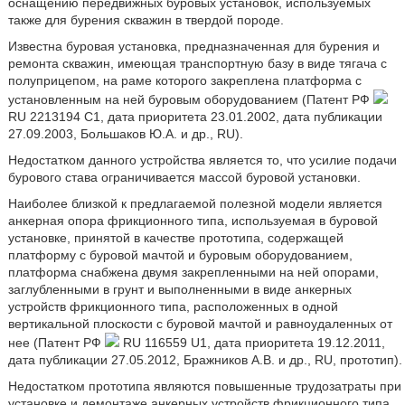
оснащению передвижных буровых установок, используемых
также для бурения скважин в твердой породе.
Известна буровая установка, предназначенная для бурения и
ремонта скважин, имеющая транспортную базу в виде тягача с
полуприцепом, на раме которого закреплена платформа с
установленным на ней буровым оборудованием (Патент РФ
RU 2213194 С1, дата приоритета 23.01.2002, дата публикации
27.09.2003, Большаков Ю.А. и др., RU).
Недостатком данного устройства является то, что усилие подачи
бурового става ограничивается массой буровой установки.
Наиболее близкой к предлагаемой полезной модели является
анкерная опора фрикционного типа, используемая в буровой
установке, принятой в качестве прототипа, содержащей
платформу с буровой мачтой и буровым оборудованием,
платформа снабжена двумя закрепленными на ней опорами,
заглубленными в грунт и выполненными в виде анкерных
устройств фрикционного типа, расположенных в одной
вертикальной плоскости с буровой мачтой и равноудаленных от
нее (Патент РФ
RU 116559 U1, дата приоритета 19.12.2011,
дата публикации 27.05.2012, Бражников А.В. и др., RU, прототип).
Недостатком прототипа являются повышенные трудозатраты при
установке и демонтаже анкерных устройств фрикционного типа