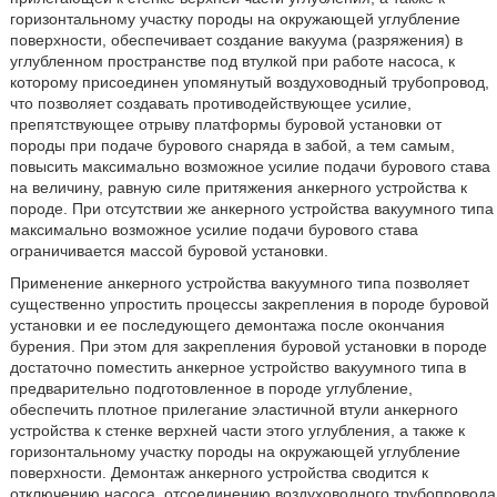
горизонтальному участку породы на окружающей углубление
поверхности, обеспечивает создание вакуума (разряжения) в
углубленном пространстве под втулкой при работе насоса, к
которому присоединен упомянутый воздуховодный трубопровод,
что позволяет создавать противодействующее усилие,
препятствующее отрыву платформы буровой установки от
породы при подаче бурового снаряда в забой, а тем самым,
повысить максимально возможное усилие подачи бурового става
на величину, равную силе притяжения анкерного устройства к
породе. При отсутствии же анкерного устройства вакуумного типа
максимально возможное усилие подачи бурового става
ограничивается массой буровой установки.
Применение анкерного устройства вакуумного типа позволяет
существенно упростить процессы закрепления в породе буровой
установки и ее последующего демонтажа после окончания
бурения. При этом для закрепления буровой установки в породе
достаточно поместить анкерное устройство вакуумного типа в
предварительно подготовленное в породе углубление,
обеспечить плотное прилегание эластичной втули анкерного
устройства к стенке верхней части этого углубления, а также к
горизонтальному участку породы на окружающей углубление
поверхности. Демонтаж анкерного устройства сводится к
отключению насоса, отсоединению воздуховодного трубопровода