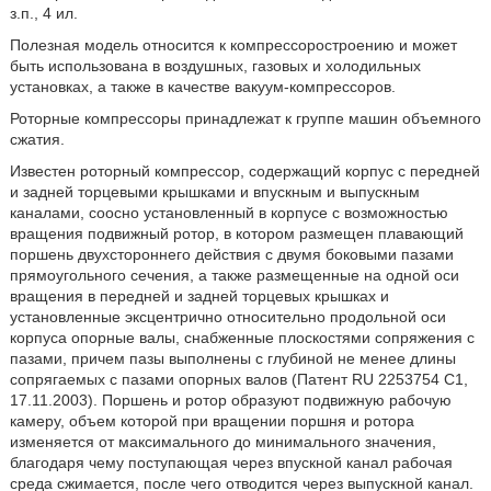
з.п., 4 ил.
Полезная модель относится к компрессоростроению и может
быть использована в воздушных, газовых и холодильных
установках, а также в качестве вакуум-компрессоров.
Роторные компрессоры принадлежат к группе машин объемного
сжатия.
Известен роторный компрессор, содержащий корпус с передней
и задней торцевыми крышками и впускным и выпускным
каналами, соосно установленный в корпусе с возможностью
вращения подвижный ротор, в котором размещен плавающий
поршень двухстороннего действия с двумя боковыми пазами
прямоугольного сечения, а также размещенные на одной оси
вращения в передней и задней торцевых крышках и
установленные эксцентрично относительно продольной оси
корпуса опорные валы, снабженные плоскостями сопряжения с
пазами, причем пазы выполнены с глубиной не менее длины
сопрягаемых с пазами опорных валов (Патент RU 2253754 C1,
17.11.2003). Поршень и ротор образуют подвижную рабочую
камеру, объем которой при вращении поршня и ротора
изменяется от максимального до минимального значения,
благодаря чему поступающая через впускной канал рабочая
среда сжимается, после чего отводится через выпускной канал.