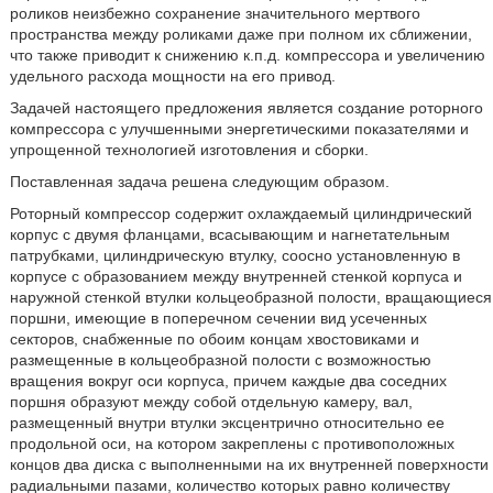
роликов неизбежно сохранение значительного мертвого
пространства между роликами даже при полном их сближении,
что также приводит к снижению к.п.д. компрессора и увеличению
удельного расхода мощности на его привод.
Задачей настоящего предложения является создание роторного
компрессора с улучшенными энергетическими показателями и
упрощенной технологией изготовления и сборки.
Поставленная задача решена следующим образом.
Роторный компрессор содержит охлаждаемый цилиндрический
корпус с двумя фланцами, всасывающим и нагнетательным
патрубками, цилиндрическую втулку, соосно установленную в
корпусе с образованием между внутренней стенкой корпуса и
наружной стенкой втулки кольцеобразной полости, вращающиеся
поршни, имеющие в поперечном сечении вид усеченных
секторов, снабженные по обоим концам хвостовиками и
размещенные в кольцеобразной полости с возможностью
вращения вокруг оси корпуса, причем каждые два соседних
поршня образуют между собой отдельную камеру, вал,
размещенный внутри втулки эксцентрично относительно ее
продольной оси, на котором закреплены с противоположных
концов два диска с выполненными на их внутренней поверхности
радиальными пазами, количество которых равно количеству