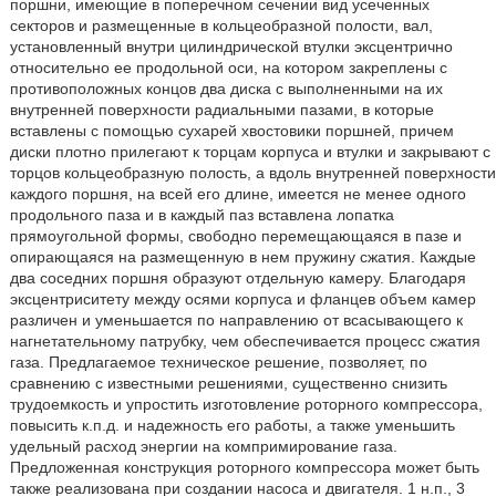
поршни, имеющие в поперечном сечении вид усеченных
секторов и размещенные в кольцеобразной полости, вал,
установленный внутри цилиндрической втулки эксцентрично
относительно ее продольной оси, на котором закреплены с
противоположных концов два диска с выполненными на их
внутренней поверхности радиальными пазами, в которые
вставлены с помощью сухарей хвостовики поршней, причем
диски плотно прилегают к торцам корпуса и втулки и закрывают с
торцов кольцеобразную полость, а вдоль внутренней поверхности
каждого поршня, на всей его длине, имеется не менее одного
продольного паза и в каждый паз вставлена лопатка
прямоугольной формы, свободно перемещающаяся в пазе и
опирающаяся на размещенную в нем пружину сжатия. Каждые
два соседних поршня образуют отдельную камеру. Благодаря
эксцентриситету между осями корпуса и фланцев объем камер
различен и уменьшается по направлению от всасывающего к
нагнетательному патрубку, чем обеспечивается процесс сжатия
газа. Предлагаемое техническое решение, позволяет, по
сравнению с известными решениями, существенно снизить
трудоемкость и упростить изготовление роторного компрессора,
повысить к.п.д. и надежность его работы, а также уменьшить
удельный расход энергии на компримирование газа.
Предложенная конструкция роторного компрессора может быть
также реализована при создании насоса и двигателя. 1 н.п., 3