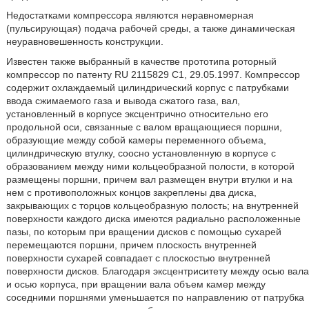
Недостатками компрессора являются неравномерная
(пульсирующая) подача рабочей среды, а также динамическая
неуравновешенность конструкции.
Известен также выбранный в качестве прототипа роторный
компрессор по патенту RU 2115829 C1, 29.05.1997. Компрессор
содержит охлаждаемый цилиндрический корпус с патрубками
ввода сжимаемого газа и вывода сжатого газа, вал,
установленный в корпусе эксцентрично относительно его
продольной оси, связанные с валом вращающиеся поршни,
образующие между собой камеры переменного объема,
цилиндрическую втулку, соосно установленную в корпусе с
образованием между ними кольцеобразной полости, в которой
размещены поршни, причем вал размещен внутри втулки и на
нем с противоположных концов закреплены два диска,
закрывающих с торцов кольцеобразную полость; на внутренней
поверхности каждого диска имеются радиально расположенные
пазы, по которым при вращении дисков с помощью сухарей
перемещаются поршни, причем плоскость внутренней
поверхности сухарей совпадает с плоскостью внутренней
поверхности дисков. Благодаря эксцентриситету между осью вала
и осью корпуса, при вращении вала объем камер между
соседними поршнями уменьшается по направлению от патрубка