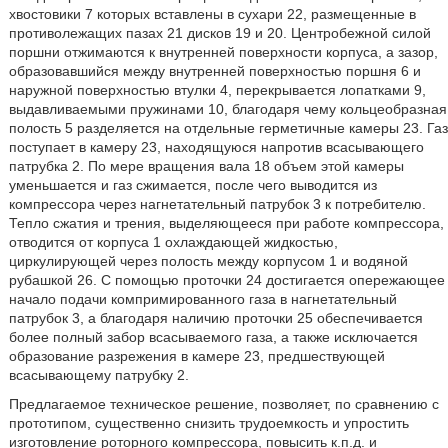
хвостовики 7 которых вставлены в сухари 22, размещенные в
противолежащих пазах 21 дисков 19 и 20. Центробежной силой
поршни отжимаются к внутренней поверхности корпуса, а зазор,
образовавшийся между внутренней поверхностью поршня 6 и
наружной поверхностью втулки 4, перекрывается лопатками 9,
выдавливаемыми пружинами 10, благодаря чему кольцеобразная
полость 5 разделяется на отдельные герметичные камеры 23. Газ
поступает в камеру 23, находящуюся напротив всасывающего
патрубка 2. По мере вращения вала 18 объем этой камеры
уменьшается и газ сжимается, после чего выводится из
компрессора через нагнетательный патрубок 3 к потребителю.
Тепло сжатия и трения, выделяющееся при работе компрессора,
отводится от корпуса 1 охлаждающей жидкостью,
циркулирующей через полость между корпусом 1 и водяной
рубашкой 26. С помощью проточки 24 достигается опережающее
начало подачи компримированного газа в нагнетательный
патрубок 3, а благодаря наличию проточки 25 обеспечивается
более полный забор всасываемого газа, а также исключается
образование разрежения в камере 23, предшествующей
всасывающему патрубку 2.
Предлагаемое техническое решение, позволяет, по сравнению с
прототипом, существенно снизить трудоемкость и упростить
изготовление роторного компрессора, повысить к.п.д. и