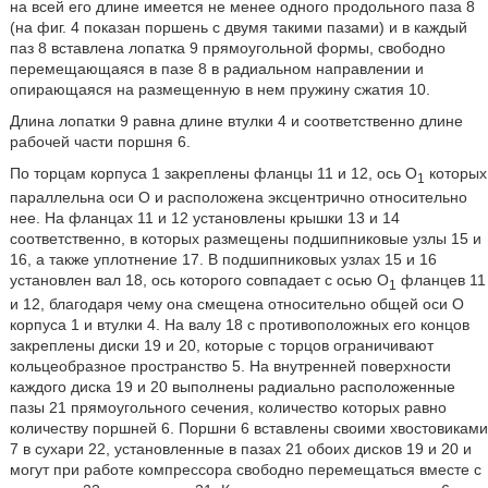
на всей его длине имеется не менее одного продольного паза 8
(на фиг. 4 показан поршень с двумя такими пазами) и в каждый
паз 8 вставлена лопатка 9 прямоугольной формы, свободно
перемещающаяся в пазе 8 в радиальном направлении и
опирающаяся на размещенную в нем пружину сжатия 10.
Длина лопатки 9 равна длине втулки 4 и соответственно длине
рабочей части поршня 6.
По торцам корпуса 1 закреплены фланцы 11 и 12, ось O
которых
1
параллельна оси O и расположена эксцентрично относительно
нее. На фланцах 11 и 12 установлены крышки 13 и 14
соответственно, в которых размещены подшипниковые узлы 15 и
16, а также уплотнение 17. В подшипниковых узлах 15 и 16
установлен вал 18, ось которого совпадает с осью O
фланцев 11
1
и 12, благодаря чему она смещена относительно общей оси O
корпуса 1 и втулки 4. На валу 18 с противоположных его концов
закреплены диски 19 и 20, которые с торцов ограничивают
кольцеобразное пространство 5. На внутренней поверхности
каждого диска 19 и 20 выполнены радиально расположенные
пазы 21 прямоугольного сечения, количество которых равно
количеству поршней 6. Поршни 6 вставлены своими хвостовиками
7 в сухари 22, установленные в пазах 21 обоих дисков 19 и 20 и
могут при работе компрессора свободно перемещаться вместе с