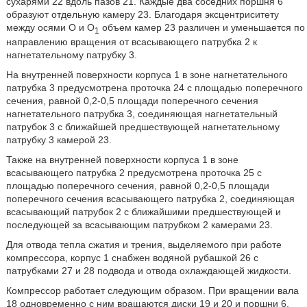
сухарями 22 вдоль пазов 21. Каждые два соседних поршня 6
образуют отдельную камеру 23. Благодаря эксцентриситету
между осями O и O
объем камер 23 различен и уменьшается по
1
направлению вращения от всасывающего патрубка 2 к
нагнетательному патрубку 3.
На внутренней поверхности корпуса 1 в зоне нагнетательного
патрубка 3 предусмотрена проточка 24 с площадью поперечного
сечения, равной 0,2-0,5 площади поперечного сечения
нагнетательного патрубка 3, соединяющая нагнетательный
патрубок 3 с ближайшей предшествующей нагнетательному
патрубку 3 камерой 23.
Также на внутренней поверхности корпуса 1 в зоне
всасывающего патрубка 2 предусмотрена проточка 25 с
площадью поперечного сечения, равной 0,2-0,5 площади
поперечного сечения всасывающего патрубка 2, соединяющая
всасывающий патрубок 2 с ближайшими предшествующей и
последующей за всасывающим патрубком 2 камерами 23.
Для отвода тепла сжатия и трения, выделяемого при работе
компрессора, корпус 1 снабжен водяной рубашкой 26 с
патрубками 27 и 28 подвода и отвода охлаждающей жидкости.
Компрессор работает следующим образом. При вращении вала
18 одновременно с ним вращаются диски 19 и 20 и поршни 6,