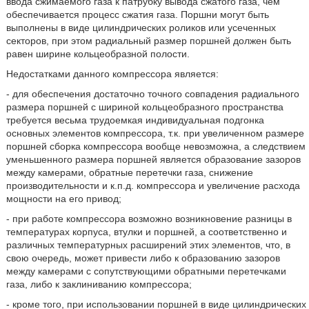
ввода сжимаемого газа к патрубку вывода сжатого газа, чем
обеспечивается процесс сжатия газа. Поршни могут быть
выполнены в виде цилиндрических роликов или усеченных
секторов, при этом радиальный размер поршней должен быть
равен ширине кольцеобразной полости.
Недостатками данного компрессора является:
- для обеспечения достаточно точного совпадения радиального
размера поршней с шириной кольцеобразного пространства
требуется весьма трудоемкая индивидуальная подгонка
основных элементов компрессора, т.к. при увеличенном размере
поршней сборка компрессора вообще невозможна, а следствием
уменьшенного размера поршней является образование зазоров
между камерами, обратные перетечки газа, снижение
производительности и к.п.д. компрессора и увеличение расхода
мощности на его привод;
- при работе компрессора возможно возникновение разницы в
температурах корпуса, втулки и поршней, а соответственно и
различных температурных расширений этих элементов, что, в
свою очередь, может привести либо к образованию зазоров
между камерами с сопутствующими обратными перетечками
газа, либо к заклиниванию компрессора;
- кроме того, при использовании поршней в виде цилиндрических