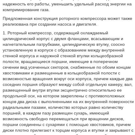
надежность его работы, уменьшить удельный расход энергии на
компримирование газа.
Предложенная конструкция роторного компрессора может также
реализована при создании насоса и двигателя.
1. Роторный компрессор, содержащий охлаждаемый
цилиндрический корпус с двумя фланцами, всасывающим и
нагнетательным патрубками, цилиндрическую втулку, соосно
установленную в корпусе с образованием между внутренней
стенкой корпуса и наружной стенкой втулки кольцеобразной
полости, вращающиеся поршни, имеющие в поперечном
сечении вид усеченных секторов, снабженные по обоим концам
хвостовиками и размещенные в кольцеобразной полости с
возможностью вращения вокруг оси корпуса, причем каждые два
соседних поршня образуют между собой отдельную камеру, вал,
размещенный внутри втулки эксцентрично относительно ее
продольной оси, на котором закреплены с противоположных
концов два диска с выполненными на их внутренней поверхности
радиальными пазами, количество которых равно количеству
поршней, в каждом пазу размещен сухарь, имеющий
возможность свободно перемещаться при вращении дисков,
поршни соединены с сухарями с помощью хвостовиков, причем
диски плотно прилегают к торцам корпуса и втулки и закрывают с