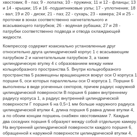
хвостовик; 8 - паз; 9 - лопатка; 10 - пружина; 11 и 12 - фланцы; 13
и 14 - крышки; 15 и 16 -подшипниковые узлы; 17 - уплотнение; 18
- вал; 19 и 20 - диски; 21 - паз; 22 - сухарь; 23 - камера; 24 и 25 -
проточки в зонах соответственно нагнетательного и
всасывающего патрубков; 26 - водяная рубашка; 27 и 28 -
патрубки соответственно подвода и отвода охлаждающей
жидкости.
Компрессор содержит коаксиально установленные друг
относительно друга цилиндрический корпус 1 с всасывающим
патрубком 2 и нагнетательным патрубком 3, а также
цилиндрическую втулку 4 с образованием между ними
кольцеобразного пространства 5. Внутри кольцеобразного
пространства 5 размещены вращающиеся вокруг оси O корпуса 1
поршни 6, оси которых параллельны оси O корпуса 1. Поршни 6
выполнены в виде усеченных секторов, причем радиус наружной
цилиндрической поверхности В поршня 6 равен внутреннему
радиусу корпуса 1, а радиус внутренней цилиндрической
поверхности Г поршня 6 на 0,5÷1 мм больше наружного радиуса
цилиндрической втулки 4, длина поршня 6 равна длине втулки 4,
а по обоим концам поршень снабжен хвостовиками 7. Каждые
два соседних поршня 6 образуют между собой отдельную камеру.
На внутренней цилиндрической поверхности каждого поршня 6,
обращенной к наружной поверхности цилиндрической втулки 4,