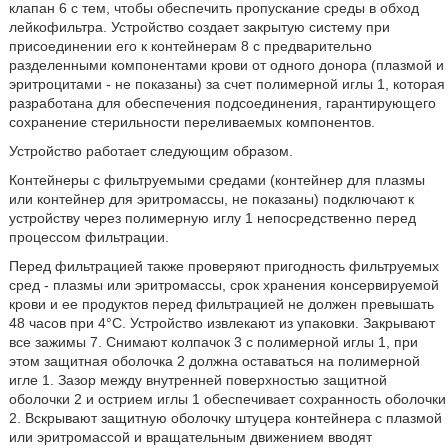
клапан 6 с тем, чтобы обеспечить пропускание среды в обход
лейкофильтра. Устройство создает закрытую систему при
присоединении его к контейнерам 8 с предварительно
разделенными компонентами крови от одного донора (плазмой и
эритроцитами - не показаны) за счет полимерной иглы 1, которая
разработана для обеспечения подсоединения, гарантирующего
сохранение стерильности переливаемых компонентов.
Устройство работает следующим образом.
Контейнеры с фильтруемыми средами (контейнер для плазмы
или контейнер для эритромассы, не показаны) подключают к
устройству через полимерную иглу 1 непосредственно перед
процессом фильтрации.
Перед фильтрацией также проверяют пригодность фильтруемых
сред - плазмы или эритромассы, срок хранения консервируемой
крови и ее продуктов перед фильтрацией не должен превышать
48 часов при 4°C. Устройство извлекают из упаковки. Закрывают
все зажимы 7. Снимают колпачок 3 с полимерной иглы 1, при
этом защитная оболочка 2 должна оставаться на полимерной
игле 1. Зазор между внутренней поверхностью защитной
оболочки 2 и острием иглы 1 обеспечивает сохранность оболочки
2. Вскрывают защитную оболочку штуцера контейнера с плазмой
или эритромассой и вращательным движением вводят