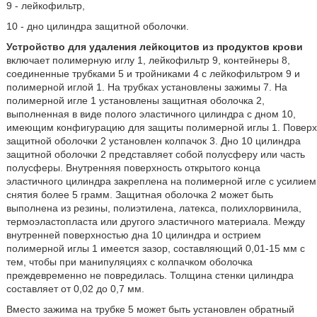
9 - лейкофильтр,
10 - дно цилиндра защитной оболочки.
Устройство для удаления лейкоцитов из продуктов крови
включает полимерную иглу 1, лейкофильтр 9, контейнеры 8,
соединенные трубками 5 и тройниками 4 с лейкофильтром 9 и
полимерной иглой 1. На трубках установлены зажимы 7. На
полимерной игле 1 установлены защитная оболочка 2,
выполненная в виде полого эластичного цилиндра с дном 10,
имеющим конфигурацию для защиты полимерной иглы 1. Поверх
защитной оболочки 2 установлен колпачок 3. Дно 10 цилиндра
защитной оболочки 2 представляет собой полусферу или часть
полусферы. Внутренняя поверхность открытого конца
эластичного цилиндра закреплена на полимерной игле с усилием
снятия более 5 грамм. Защитная оболочка 2 может быть
выполнена из резины, полиэтилена, латекса, полихлорвинила,
термоэластопласта или другого эластичного материала. Между
внутренней поверхностью дна 10 цилиндра и острием
полимерной иглы 1 имеется зазор, составляющий 0,01-15 мм с
тем, чтобы при манипуляциях с колпачком оболочка
преждевременно не повредилась. Толщина стенки цилиндра
составляет от 0,02 до 0,7 мм.
Вместо зажима на трубке 5 может быть установлен обратный