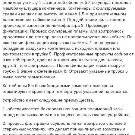
полимерную иглу 1 с защитной оболочкой 2 до упора, проколов
мембрану штуцера контейнера. Контейнеры с фильтруемыми
средами вешают на высоту не менее 1,5 м при вертикальном
расположении лейкофильтра 9. Под действием силы тяжести
происходит заполнение лейкофильтра 9. Производят
фильтрацию. Процесс фильтрации плазмы или эритромассы
продолжают до тех пор, пока не профильтруется весь объем. По
окончании фильтрации закрывают зажимы 7, не допуская
попадания воздуха из контейнера с исходной плазмой или
эритромассой в трубку 5. Профильтрованные продукты собирают
в контейнерах 8, один из которых используется для плазмы,
другой - для эритромассы. После фильтрации герметизируют
трубки 5 ближе к контейнерам 8. Отрезают указанные трубки 5
выше места герметизации.
Контейнеры 8 с безлейкоцитными компонентами крови
этикетируют и хранят при температуре, указанной на этикетке.
Устройство имеет следующие преимущества.
1. обеспечивается бактериальная защита полимерной иглы
перед использованием и в процессе использования устройства,
2. процесс фильтрации осуществляется в закрытой системе и
стерильных условиях, что делает принципиально возможным
длительное хранение обедненной лейкоцитами эритромассы и