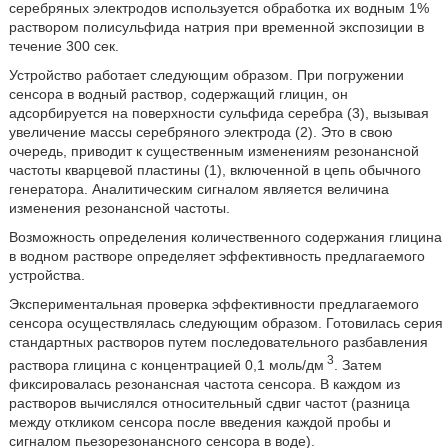
серебряных электродов используется обработка их водным 1%
раствором полисульфида натрия при временной экспозиции в
течение 300 сек.
Устройство работает следующим образом. При погружении
сенсора в водный раствор, содержащий глицин, он
адсорбируется на поверхности сульфида серебра (3), вызывая
увеличение массы серебряного электрода (2). Это в свою
очередь, приводит к существенным изменениям резонансной
частоты кварцевой пластины (1), включенной в цепь обычного
генератора. Аналитическим сигналом является величина
изменения резонансной частоты.
Возможность определения количественного содержания глицина
в водном растворе определяет эффективность предлагаемого
устройства.
Экспериментальная проверка эффективности предлагаемого
сенсора осуществлялась следующим образом. Готовилась серия
стандартных растворов путем последовательного разбавления
3
раствора глицина с концентрацией 0,1 моль/дм
. Затем
фиксировалась резонансная частота сенсора. В каждом из
растворов вычислялся относительный сдвиг частот (разница
между откликом сенсора после введения каждой пробы и
сигналом пьезорезонансного сенсора в воде).