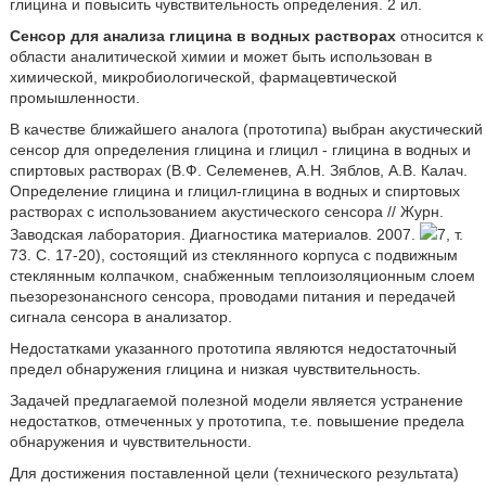
глицина и повысить чувствительность определения. 2 ил.
Сенсор для анализа глицина в водных растворах
относится к
области аналитической химии и может быть использован в
химической, микробиологической, фармацевтической
промышленности.
В качестве ближайшего аналога (прототипа) выбран акустический
сенсор для определения глицина и глицил - глицина в водных и
спиртовых растворах (В.Ф. Селеменев, А.Н. Зяблов, А.В. Калач.
Определение глицина и глицил-глицина в водных и спиртовых
растворах с использованием акустического сенсора // Журн.
Заводская лаборатория. Диагностика материалов. 2007.
7, т.
73. С. 17-20), состоящий из стеклянного корпуса с подвижным
стеклянным колпачком, снабженным теплоизоляционным слоем
пьезорезонансного сенсора, проводами питания и передачей
сигнала сенсора в анализатор.
Недостатками указанного прототипа являются недостаточный
предел обнаружения глицина и низкая чувствительность.
Задачей предлагаемой полезной модели является устранение
недостатков, отмеченных у прототипа, т.е. повышение предела
обнаружения и чувствительности.
Для достижения поставленной цели (технического результата)