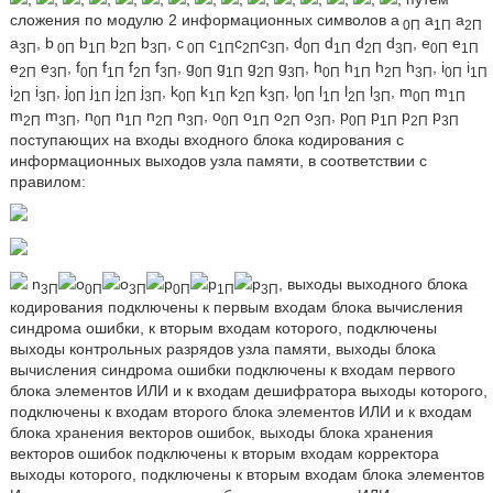
сложения по модулю 2 информационных символов а
a
а
0П
1П
2П
а
, b
b
b
b
, c
c
c
c
, d
d
d
d
, e
е
3П
0П
1П
2П
3П
0П
1П
2П
3П
0П
1П
2П
3П
0П
1П
е
е
, f
f
f
f
, g
g
g
g
, h
h
h
h
, i
i
2П
3П
0П
1П
2П
3П
0П
1П
2П
3П
0П
1П
2П
3П
0П
1П
i
i
, j
j
j
j
, k
k
k
k
, l
l
l
l
, m
m
2П
3П
0П
1П
2П
3П
0П
1П
2П
3П
0П
1П
2П
3П
0П
1П
m
m
, n
n
n
n
, о
о
о
о
, р
р
р
р
2П
3П
0П
1П
2П
3П
0П
1П
2П
3П
0П
1П
2П
3П
поступающих на входы входного блока кодирования с
информационных выходов узла памяти, в соответствии с
правилом:
n
о
о
р
р
р
, выходы выходного блока
3П
0П
3П
0П
1П
3П
кодирования подключены к первым входам блока вычисления
синдрома ошибки, к вторым входам которого, подключены
выходы контрольных разрядов узла памяти, выходы блока
вычисления синдрома ошибки подключены к входам первого
блока элементов ИЛИ и к входам дешифратора выходы которого,
подключены к входам второго блока элементов ИЛИ и к входам
блока хранения векторов ошибок, выходы блока хранения
векторов ошибок подключены к вторым входам корректора
выходы которого, подключены к вторым входам блока элементов