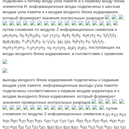
подключен к пятому входу узла памяти и к первому входу блока
элементов И, информационные входы подключены к шестым
входам узла памяти и к входам входного блока кодирования,
который формирует значения контрольных разрядов
,
,
,
,
,
,
,
,
,
,
,
,
,
,
,
,
,
,
,
путем сложения по модулю 2 информационных символов а
а
а
а
, b
b
b
b
, c
c
c
c
, d
d
d
d
, e
e
e
e
, f
f
f
f
,
0
1
2
3
0
1
32
3
0
1
2
3
0
1
2
3
0
1
2
3
0
1
2
3
g
g
g
g
, h
h
h
h
, i
i
i
i
, j
j
j
j
, k
k
k
k
, l
l
l
l
,
0
1
2
3
0
1
2
3
0
1
2
3
0
1
2
3
0
1
2
3
0
1
2
3
m
m
m
m
, n
n
n
n
, o
o
o
o
, p
p
p
p
, поступающих на
0
1
2
3
0
1
2
3
0
1
2
3
0
1
2
3
входы входного блока кодирования, в соответствии с правилом:
выходы входного блока кодирования подключены к седьмым
входам узла памяти, информационные выходы узла памяти
подключены соответственно к первым входам корректора и к
входам выходного блока кодирования, который формирует
значения проверочных контрольных разрядов
,
,
,
,
,
,
,
,
,
,
,
,
,
,
,
,
,
,
,
, путем
сложения по модулю 2 информационных символов а
а
a
0П
1П
2П
а
b
b
b
b
, c
c
c
с
, d
d
d
d
, e
e
3П
0П
1П
2П
3П
0П
1П
2П
3П
0П
1П
2П
3П
0П
1П
e
е
f
f
f
f
, g
g
g
g
, h
h
h
h
, i
i
2П
3П
0П
1П
2П
3П
0П
1П
2П
3П
0П
1П
2П
3П
0П
1П