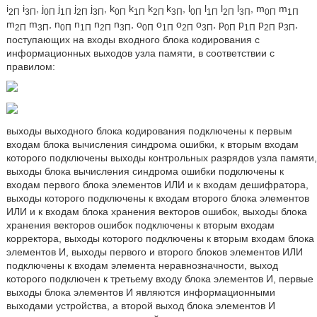
i
i
, j
j
j
j
, k
k
k
k
, l
l
l
l
, m
m
2П
3П
0П
1П
2П
3П
0П
1П
2П
3П
0П
1П
2П
3П
0П
1П
m
m
, n
n
n
n
, o
o
o
o
, p
p
p
p
,
2П
3П
0П
1П
2П
3П
0П
1П
2П
3П
0П
1П
2П
3П
поступающих на входы входного блока кодирования с
информационных выходов узла памяти, в соответствии с
правилом:
выходы выходного блока кодирования подключены к первым
входам блока вычисления синдрома ошибки, к вторым входам
которого подключены выходы контрольных разрядов узла памяти,
выходы блока вычисления синдрома ошибки подключены к
входам первого блока элементов ИЛИ и к входам дешифратора,
выходы которого подключены к входам второго блока элементов
ИЛИ и к входам блока хранения векторов ошибок, выходы блока
хранения векторов ошибок подключены к вторым входам
корректора, выходы которого подключены к вторым входам блока
элементов И, выходы первого и второго блоков элементов ИЛИ
подключены к входам элемента неравнозначности, выход
которого подключен к третьему входу блока элементов И, первые
выходы блока элементов И являются информационными
выходами устройства, а второй выход блока элементов И