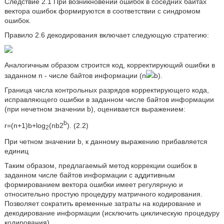
Следствие 2.1 При возникновении ошибок в соседних байтах
вектора ошибок формируются в соответствии с синдромом
ошибок.
Правило 2.6 декодирования включает следующую стратегию:
Аналогичным образом строится код, корректирующий ошибки в
заданном n - числе байтов информации (n
b).
Граница числа контрольных разрядов корректирующего кода,
исправляющего ошибки в заданном числе байтов информации
(при нечетном значении b), оценивается выражением:
b
r=(n+1)b+log
(nb2
). (2.2)
2
При четном значении b, к данному выражению прибавляется
единиц
Таким образом, предлагаемый метод коррекции ошибок в
заданном числе байтов информации с аддитивным
формированием вектора ошибки имеет регулярную и
относительно простую процедуру матричного кодирования.
Позволяет сократить временные затраты на кодирование и
декодирование информации (исключить циклическую процедуру
кодирования).