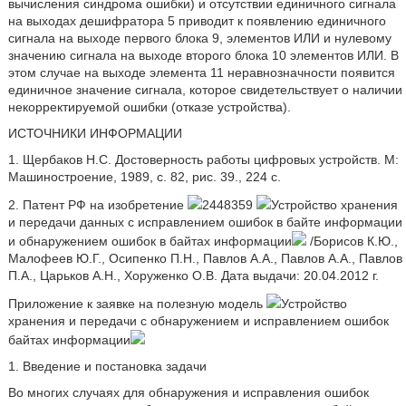
вычисления синдрома ошибки) и отсутствии единичного сигнала
на выходах дешифратора 5 приводит к появлению единичного
сигнала на выходе первого блока 9, элементов ИЛИ и нулевому
значению сигнала на выходе второго блока 10 элементов ИЛИ. В
этом случае на выходе элемента 11 неравнозначности появится
единичное значение сигнала, которое свидетельствует о наличии
некорректируемой ошибки (отказе устройства).
ИСТОЧНИКИ ИНФОРМАЦИИ
1. Щербаков Н.С. Достоверность работы цифровых устройств. М:
Машиностроение, 1989, с. 82, рис. 39., 224 с.
2. Патент РФ на изобретение
2448359
Устройство хранения
и передачи данных с исправлением ошибок в байте информации
и обнаружением ошибок в байтах информации
/Борисов К.Ю.,
Малофеев Ю.Г., Осипенко П.Н., Павлов А.А., Павлов А.А., Павлов
П.А., Царьков А.Н., Хоруженко О.В. Дата выдачи: 20.04.2012 г.
Приложение к заявке на полезную модель
Устройство
хранения и передачи с обнаружением и исправлением ошибок
байтах информации
1. Введение и постановка задачи
Во многих случаях для обнаружения и исправления ошибок