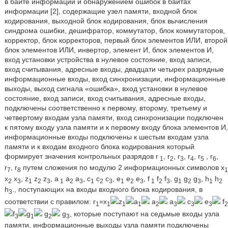
в байте информации и обнаружением ошибок в байтах
информации [2], содержащие узел памяти, входной блок
кодирования, выходной блок кодирования, блок вычисления
синдрома ошибки, дешифратор, коммутатор, блок коммутаторов,
корректор, блок корректоров, первый блок элементов ИЛИ, второй
блок элементов ИЛИ, инвертор, элемент И, блок элементов И,
вход установки устройства в нулевое состояние, вход записи,
вход считывания, адресные входы, двадцати четырех разрядные
информационные входы, вход синхронизации, информационные
выходы, выход сигнала «ошибка», вход установки в нулевое
состояние, вход записи, вход считывания, адресные входы,
подключены соответственно к первому, второму, третьему и
четвертому входам узла памяти, вход синхронизации подключен
к пятому входу узла памяти и к первому входу блока элементов И,
информационные входы подключены к шестым входам узла
памяти и к входам входного блока кодирования который
формирует значения контрольных разрядов r
, r
, r
, r
, r
, r
,
1
2
3
4
5
6
r
, r
путем сложения по модулю 2 информационных символов x
7
8
1
х
х
, z
z
z
, a
a
a
, c
c
c
, e
e
e
, f
f
f
, g
g
g
, h
h
2
3
1
2
3
1
2
3
1
2
3
1
2
3
1
2
3
1
2
3
1
2
h
., поступающих на входы входного блока кодирования, в
3
соответствии с правилом: r
=x
z
a
а
а
с
е
f
1
1
1
1
2
3
3
3
2
f
g
g
g
, которые поступают на седьмые входы узла
3
1
2
3
памяти, информационные выходы узла памяти подключены