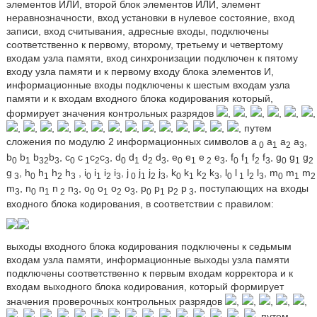
элементов ИЛИ, второй блок элементов ИЛИ, элемент
неравнозначности, вход установки в нулевое состояние, вход
записи, вход считывания, адресные входы, подключены
соответственно к первому, второму, третьему и четвертому
входам узла памяти, вход синхронизации подключен к пятому
входу узла памяти и к первому входу блока элементов И,
информационные входы подключены к шестым входам узла
памяти и к входам входного блока кодирования который,
формирует значения контрольных разрядов
,
,
,
,
,
,
,
,
,
,
,
,
,
,
,
,
,
,
,
, путем
сложения по модулю 2 информационных символов а
a
a
а
,
0
1
2
3
b
b
b
b
, c
c
c
c
, d
d
d
d
, e
e
e
e
, f
f
f
f
, g
g
g
0
1
32
3
0
1
2
3
0
1
2
3
0
1
2
3
0
1
2
3
0
1
2
g
, h
h
h
h
, i
i
i
i
, j
j
j
j
, k
k
k
k
, l
l
l
l
, m
m
m
3
0
1
2
3
0
1
2
3
0
1
2
3
0
1
2
3
0
1
2
3
0
1
2
m
, n
n
n
n
, o
o
о
о
, p
p
p
р
, поступающих на входы
3
0
1
2
3
0
1
2
3
0
1
2
3
входного блока кодирования, в соответствии с правилом:
выходы входного блока кодирования подключены к седьмым
входам узла памяти, информационные выходы узла памяти
подключены соответственно к первым входам корректора и к
входам выходного блока кодирования, который формирует
значения проверочных контрольных разрядов
,
,
,
,
,
,
,
,
,
,
,
,
,
,
,
,
,
,
,
, путем