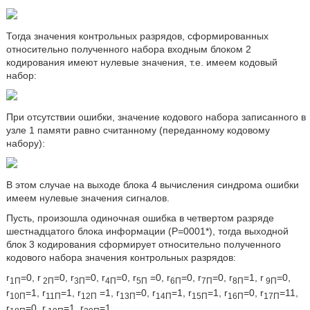
Тогда значения контрольных разрядов, сформированных
относительно полученного набора входным блоком 2
кодирования имеют нулевые значения, т.е. имеем кодовый
набор:
При отсутствии ошибки, значение кодового набора записанного в
узле 1 памяти равно считанному (переданному кодовому
набору):
В этом случае на выходе блока 4 вычисления синдрома ошибки
имеем нулевые значения сигналов.
Пусть, произошла одиночная ошибка в четвертом разряде
шестнадцатого блока информации (Р=0001*), тогда выходной
блок 3 кодирования сформирует относительно полученного
кодового набора значения контрольных разрядов:
r
=0, r
=0, r
=0, r
=0, r
=0, r
=0, r
=0, r
=1, r
=0,
1П
2П
3П
4П
5П
6П
7П
8П
9П
r
=1, r
=1, r
=1, r
=0, r
=1, r
=1, r
=0, r
=11,
10П
11П
12П
13П
14П
15П
16П
17П
r
=0, r
=1, r
=1.