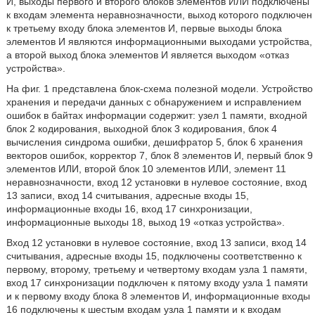
И, выходы первого и второго блоков элементов ИЛИ подключены
к входам элемента неравнозначности, выход которого подключен
к третьему входу блока элементов И, первые выходы блока
элементов И являются информационными выходами устройства,
а второй выход блока элементов И является выходом «отказ
устройства».
На фиг. 1 представлена блок-схема полезной модели. Устройство
хранения и передачи данных с обнаружением и исправлением
ошибок в байтах информации содержит: узел 1 памяти, входной
блок 2 кодирования, выходной блок 3 кодирования, блок 4
вычисления синдрома ошибки, дешифратор 5, блок 6 хранения
векторов ошибок, корректор 7, блок 8 элементов И, первый блок 9
элементов ИЛИ, второй блок 10 элементов ИЛИ, элемент 11
неравнозначности, вход 12 установки в нулевое состояние, вход
13 записи, вход 14 считывания, адресные входы 15,
информационные входы 16, вход 17 синхронизации,
информационные выходы 18, выход 19 «отказ устройства».
Вход 12 установки в нулевое состояние, вход 13 записи, вход 14
считывания, адресные входы 15, подключены соответственно к
первому, второму, третьему и четвертому входам узла 1 памяти,
вход 17 синхронизации подключен к пятому входу узла 1 памяти
и к первому входу блока 8 элементов И, информационные входы
16 подключены к шестым входам узла 1 памяти и к входам