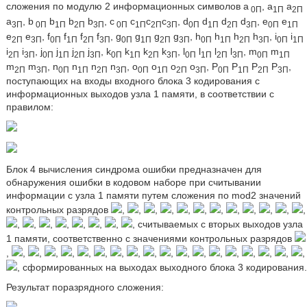
сложения по модулю 2 информационных символов а
, а
а
0П
1П
2П
а
, b
b
b
b
, с
с
с
с
, d
d
d
d
, e
е
3П
0П
1П
2П
3П
0П
1П
2П
3П
0П
1П
2П
3П
0П
1П
e
е
, f
f
f
f
, g
g
g
g
, h
h
h
h
, i
i
2П
3П
0П
1П
2П
3П
0П
1П
2П
3П
0П
1П
2П
3П
0П
1П
i
i
, j
j
j
j
, k
k
k
k
, l
l
l
l
, m
m
2П
3П
0П
1П
2П
3П
0П
1П
2П
3П
0П
1П
2П
3П
0П
1П
m
m
, n
n
n
n
, о
о
о
о
, P
P
Р
Р
,
2П
3П
0П
1П
2П
3П
0П
1П
2П
3П
0П
1П
2П
3П
поступающих на входы входного блока 3 кодирования с
информационных выходов узла 1 памяти, в соответствии с
правилом:
Блок 4 вычисления синдрома ошибки предназначен для
обнаружения ошибки в кодовом наборе при считывании
информации с узла 1 памяти путем сложения по mod2 значений
контрольных разрядов
,
,
,
,
,
,
,
,
,
,
,
,
,
,
,
,
,
,
,
, считываемых с вторых выходов узла
1 памяти, соответственно с значениями контрольных разрядов
,
,
,
,
,
,
,
,
,
,
,
,
,
,
,
,
,
,
,
, сформированных на выходах выходного блока 3 кодирования.
Результат поразрядного сложения: