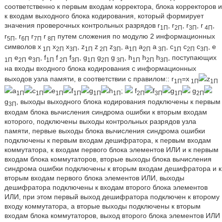
соответственно к первым входам корректора, блока корректоров и
к входам выходного блока кодирования, который формирует
значения проверочных контрольных разрядов r
, r
, r
, r
,
1П
2П
3П
4П
r
, r
r
r
путем сложения по модулю 2 информационных
5П
6П
7П
8П
символов х
х
х
, z
z
z
, а
а
а
, с
с
с
, е
1П
2П
3П
1П
2П
3П
1П
2П
3П
1П
2П
3П
е
е
, f
f
f
, g
g
g
, h
h
h
, поступающих
1П
2П
3П
1П
2П
3П
1П
2П
3П
1П
2П
3П
на входы входного блока кодирования с информационных
выходов узла памяти, в соответствии с правилом:: r
=x
z
1П
1П
1П
а
с
е
f
g
h
;
f
f
g
g
1П
1П
1П
1П
1П
1П
2П
3П
1П
2П
g
, выходы выходного блока кодирования подключены к первым
3П
входам блока вычисления синдрома ошибки к вторым входам
которого, подключены выходы контрольных разрядов узла
памяти, первые выходы блока вычисления синдрома ошибки
подключены к первым входам дешифратора, к первым входам
коммутатора, к входам первого блока элементов ИЛИ и к первым
входам блока коммутаторов, вторые выходы блока вычисления
синдрома ошибки подключены к вторым входам дешифратора и к
вторым входам первого блока элементов ИЛИ, выходы
дешифратора подключены к входам второго блока элементов
ИЛИ, при этом первый выход дешифратора подключен к второму
входу коммутатора, а вторые выходы подключены к вторым
входам блока коммутаторов, выход второго блока элементов ИЛИ