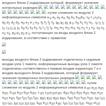
входного блока 2 кодирования который, формирует значения
контрольных разрядов
,
,
,
,
,
,
,
,
,
,
,
,
,
,
,
,
,
,
,
, путем сложения по модулю 2
информационных символов а
a
а
а
, b
b
b
b
, с
c
c
c
,
0
1
2
3
0
1
32
3
0
1
2
3
d
d
d
d
, e
e
e
e
, f
f
f
f
, g
g
g
g
, h
h
h
h
, i
i
i
0
1
2
3
0
1
2
3
0
1
2
3
0
1
2
3
0
1
2
3
0
1
2
i
, j
j
j
j
, k
k
k
k
, l
l
l
l
, m
m
m
m
, n
n
n
n
, o
o
3
0
1
2
3
0
1
2
3
0
1
2
3
0
1
2
3
0
1
2
3
0
1
o
o
, p
p
p
p
, поступающих на входы входного блока 2
2
3
0
1
2
3
кодирования, в соответствии с правилом:
выходы входного блока 2 кодирования подключены к седьмым
входам узла 1 памяти, информационные выходы узла 1 памяти
подключены соответственно к первым входам корректора 7 и к
входам выходного блока 3 кодирования, который формирует
значения проверочных контрольных разрядов
,
,
,
,
,
,
,
,
,
,
,
,
,
,
,
,
,
,
,
, путем
сложения по модулю 2 информационных символов а
а
а
0П
1П
2П
а
, b
b
b
b
, с
с
с
с
, d
d
d
d
, е
е
3П
0П
1П
2П
3П
0П
1П
2П
3П
0П
1П
2П
3П
0П
1П
е
е
, f
f
f
f
, g
g
g
g
, h
h
h
h
, i
i
2П
3П
0П
1П
2П
3П
0П
1П
2П
3П
0П
1П
2П
3П
0П
1П
i
i
, j
j
j
j
, k
k
k
k
, l
l
l
l
, m
m
2П
3П
0П
1П
2П
3П
0П
1П
2П
3П
0П
1П
2П
3П
0П
1П