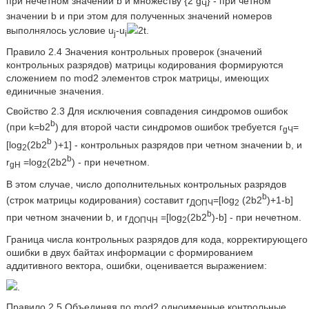
при нечетном значении b и множеству {2 g
} - при четном
Ч
значении b и при этом для полученных значений номеров
выполнялось условие u
-u
2t.
j
i
Правило 2.4 Значения контрольных проверок (значений
контрольных разрядов) матрицы кодирования формируются
сложением по mod2 элементов строк матрицы, имеющих
единичные значения.
Свойство 2.3 Для исключения совпадения синдромов ошибок
b
(при k=b2
) для второй части синдромов ошибок требуется г
=
gЧ
b
[log
(2b2
)+1] - контрольных разрядов при четном значении b, и
2
b
r
=log
(2b2
) - при нечетном.
gH
2
В этом случае, число дополнительных контрольных разрядов
b
(строк матрицы кодирования) составит r
=[log
(2b2
)+1-b]
ДОПЧ
2
b
при четном значении b, и r
=[log
(2b2
)-b] - при нечетном.
ДОПЧН
2
Граница числа контрольных разрядов для кода, корректирующего
ошибки в двух байтах информации с формированием
аддитивного вектора, ошибки, оценивается выражением:
.
Правило 2.5 Объединяя по mod2 одноименные контрольные