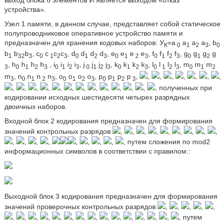
выход блока 8 элементов И является выходом «отказ
устройства».
Узел 1 памяти, в данном случае, представляет собой статическое
полупроводниковое оперативное устройство памяти и
предназначен для хранения кодовых наборов: У
=а
a
а
а
, b
К
0
1
2
3
0
b
b
b
, с
с
c
c
, d
d
d
d
, e
e
e
e
, f
f
f
f
, g
g
g
g
1
32
3
0
1
2
3
0
1
2
3
0
1
2
3
0
1
2
3
0
1
2
, h
h
h
h
, i
i
i
i
, j
j
j
j
, k
k
k
k
, l
l
l
l
, m
m
m
3
0
1
2
3
0
1
2
3
0
1
2
3
0
1
2
3
0
1
2
3
0
1
2
m
, n
n
n
n
, o
o
o
o
, p
p
p
p
,
,
,
,
,
,
,
,
3
0
1
2
3
0
1
2
3
0
1
2
3
,
,
,
,
,
,
,
,
,
,
,
,
, полученных при
кодировании исходных шестидесяти четырех разрядных
двоичных наборов.
Входной блок 2 кодирования предназначен для формирования
значений контрольных разрядов
,
,
,
,
,
,
,
,
,
,
,
,
,
,
,
,
,
, путем сложения по mod2
информационных символов в соответствии с правилом::
Выходной блок 3 кодирования предназначен для формирования
значений проверочных контрольных разрядов
,
,
,
,
,
,
,
,
,
,
,
,
,
,
,
,
,
,
,
, путем