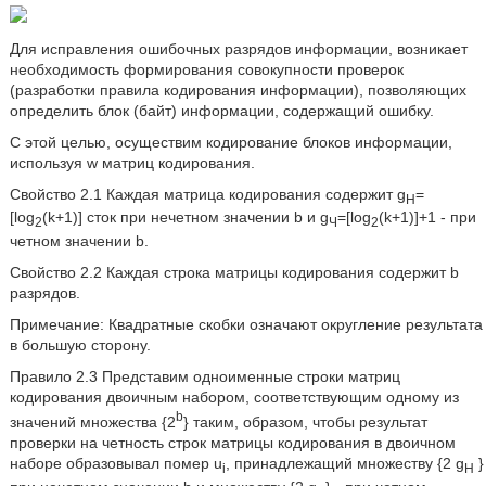
Для исправления ошибочных разрядов информации, возникает
необходимость формирования совокупности проверок
(разработки правила кодирования информации), позволяющих
определить блок (байт) информации, содержащий ошибку.
С этой целью, осуществим кодирование блоков информации,
используя w матриц кодирования.
Свойство 2.1 Каждая матрица кодирования содержит g
=
H
[log
(k+1)] сток при нечетном значении b и g
=[log
(k+1)]+1 - при
2
Ч
2
четном значении b.
Свойство 2.2 Каждая строка матрицы кодирования содержит b
разрядов.
Примечание: Квадратные скобки означают округление результата
в большую сторону.
Правило 2.3 Представим одноименные строки матриц
кодирования двоичным набором, соответствующим одному из
b
значений множества {2
} таким, образом, чтобы результат
проверки на четность строк матрицы кодирования в двоичном
наборе образовывал помер u
, принадлежащий множеству {2 g
}
i
H