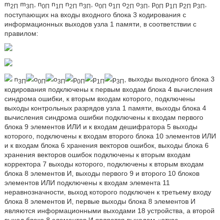
m
m
, n
n
n
n
, о
о
о
о
, р
р
р
р
,
2П
3П
0П
1П
2П
3П
0П
1П
2П
3П
0П
1П
2П
3П
поступающих на входы входного блока 3 кодирования с
информационных выходов узла 1 памяти, в соответствии с
правилом:
n
о
о
р
р
р
, выходы выходного блока 3
3П
0П
3П
0П
1П
3П
кодирования подключены к первым входам блока 4 вычисления
синдрома ошибки, к вторым входам которого, подключены
выходы контрольных разрядов узла 1 памяти, выходы блока 4
вычисления синдрома ошибки подключены к входам первого
блока 9 элементов ИЛИ и к входам дешифратора 5 выходы
которого, подключены к входам второго блока 10 элементов ИЛИ
и к входам блока 6 хранения векторов ошибок, выходы блока 6
хранения векторов ошибок подключены к вторым входам
корректора 7 выходы которого, подключены к вторым входам
блока 8 элементов И, выходы первого 9 и второго 10 блоков
элементов ИЛИ подключены к входам элемента 11
неравнозначности, выход которого подключен к третьему входу
блока 8 элементов И, первые выходы блока 8 элементов И
являются информационными выходами 18 устройства, а второй