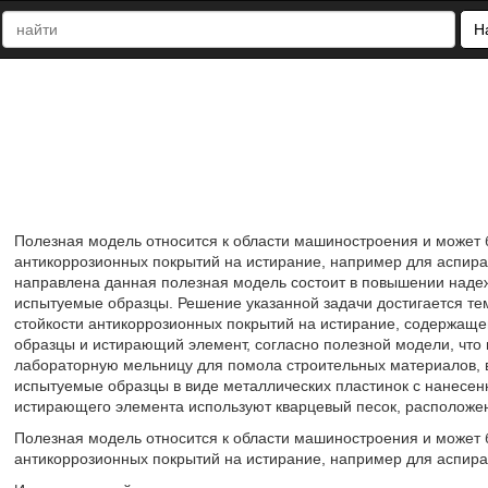
Н
Полезная модель относится к области машиностроения и может 
антикоррозионных покрытий на истирание, например для аспира
направлена данная полезная модель состоит в повышении наде
испытуемые образцы. Решение указанной задачи достигается тем
стойкости антикоррозионных покрытий на истирание, содержащем
образцы и истирающий элемент, согласно полезной модели, что в
лабораторную мельницу для помола строительных материалов, 
испытуемые образцы в виде металлических пластинок с нанесен
истирающего элемента используют кварцевый песок, расположен
Полезная модель относится к области машиностроения и может 
антикоррозионных покрытий на истирание, например для аспир