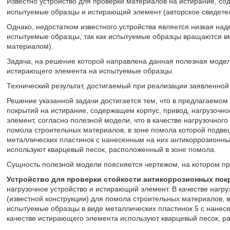
Известно устройство для проверки материалов на истирание, сод
испытуемые образцы и истирающий элемент (авторское свидете
Однако, недостатком известного устройства является низкая на
испытуемые образцы, так как испытуемые образцы вращаются 
материалом).
Задача, на решение которой направлена данная полезная модел
истирающего элемента на испытуемые образцы.
Технический результат, достигаемый при реализации заявленной
Решение указанной задачи достигается тем, что в предлагаемом
покрытий на истирание, содержащем корпус, привод, нагрузочн
элемент, согласно полезной модели, что в качестве нагрузочног
помола строительных материалов, в зоне помола которой подве
металлических пластинок с нанесенным на них антикоррозионны
используют кварцевый песок, расположенный в зоне помола.
Сущность полезной модели поясняется чертежом, на котором пре
Устройство для проверки стойкости антикоррозионных пок
нагрузочное устройство и истирающий элемент. В качестве нагр
(известной конструкции) для помола строительных материалов, 
испытуемые образцы в виде металлических пластинок 5 с нанес
качестве истирающего элемента используют кварцевый песок, р