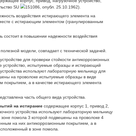
ержащее корпус, привод, нагрузочное устройство,
льство SU
151086, опубл. 25.10.1962).
дежность воздействия истирающего элемента на
вместе с истирающим элементом (гранулированным
ь состоит в повышении надежности воздействия
 полезной модели, совпадает с технической задачей.
 устройстве для проверки стойкости антикоррозионных
ое устройство, испытуемые образцы и истирающий
о устройства используют лабораторную мельницу для
шены на проволоке испытуемые образцы в виде
м покрытием, а в качестве истирающего элемента
дставлена часть общего вида устройства.
рытий на истирание
содержащее корпус 1, привод 2,
узочного устройства используют лабораторную мельницу
в зоне помола 3 которой подвешены на проволоке 4
енным на них антикоррозионным покрытием, а в
асположенный в зоне помола.