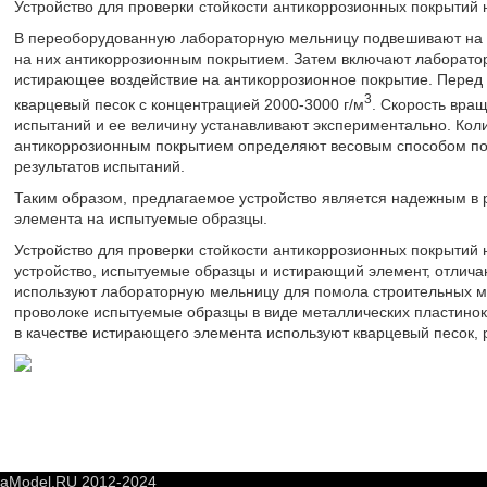
Устройство для проверки стойкости антикоррозионных покрытий
В переоборудованную лабораторную мельницу подвешивают на п
на них антикоррозионным покрытием. Затем включают лаборато
истирающее воздействие на антикоррозионное покрытие. Перед
3
кварцевый песок с концентрацией 2000-3000 г/м
. Скорость вра
испытаний и ее величину устанавливают экспериментально. Кол
антикоррозионным покрытием определяют весовым способом по 
результатов испытаний.
Таким образом, предлагаемое устройство является надежным в 
элемента на испытуемые образцы.
Устройство для проверки стойкости антикоррозионных покрытий 
устройство, испытуемые образцы и истирающий элемент, отличаю
используют лабораторную мельницу для помола строительных м
проволоке испытуемые образцы в виде металлических пластинок
в качестве истирающего элемента используют кварцевый песок,
yaModel.RU 2012-2024