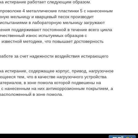
 на истирание работает следующим образом.
роволоке 4 металлические пластинки 5 с нанесенным
рную мельницу и кварцевый песок производит
 испытаниями в лабораторную мельницу загружают
щения поддерживают постоянной в течение всего цикла
ичественный износ испытуемых образцов с
известной методике, что повышает достоверность
работе за счет надежности воздействия истирающего
на истирание, содержащее корпус, привод, нагрузочное
щееся тем, что в качестве нагрузочного устройства
атериалов, в зоне помола которой подвешены на
 с нанесенным на них антикоррозионным покрытием, а
 расположенный в зоне помола.