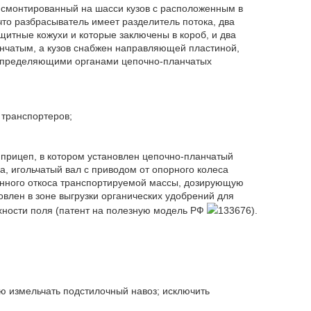
 смонтированный на шасси кузов с расположенным в
то разбрасыватель имеет разделитель потока, два
итные кожухи и которые заключены в короб, и два
анчатым, а кузов снабжен направляющей пластиной,
аспределяющими органами цепочно-планчатых
 транспортеров;
прицеп, в котором установлен цепочно-планчатый
, игольчатый вал с приводом от опорного колеса
венного откоса транспортируемой массы, дозирующую
овлен в зоне выгрузки органических удобрений для
хности поля (патент на полезную модель РФ
133676).
ю измельчать подстилочный навоз; исключить