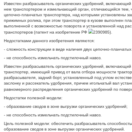
Известен разбрасыватель органических удобрений, включающий
нем транспортером и измельчающий орган, отличающийся тем, ч
цепочно-планчатых транспортера, над которыми установлены защ
прижимных ролика, при этом транспортер в кузове выполнен пл
выполненной с возможностью поворота и установленной над р
транспортеров (патент на изобретение РФ
2390985).
Недостатками данного изобретения являются:
- сложность конструкции в виде наличия двух цепочно-планчатых
- не способность измельчать подстилочный навоз.
Известен разбрасыватель органических удобрений, включающий 
транспортер, имеющий привод от вала отбора мощности трактора
разбрасывателя, задний борт, установленный под углом естест
заслонку и рассекатель удобрения, причем игольчатый вал устан
равномерного распределения органических удобрений по повер
Недостатки полезной модели:
- образование сводов в зоне выгрузки органических удобрений;
- не способность измельчать подстилочный навоз.
Цель полезной модели: обеспечить разбрасыватель способность
образование сводов в зоне выгрузки органических удобрений.