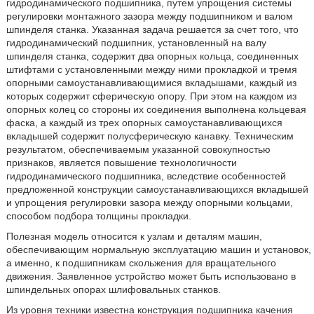
гидродинамического подшипника, путем упрощения системы
регулировки монтажного зазора между подшипником и валом
шпинделя станка. Указанная задача решается за счет того, что
гидродинамический подшипник, установленный на валу
шпинделя станка, содержит два опорных кольца, соединенных
штифтами с установленными между ними прокладкой и тремя
опорными самоустанавливающимися вкладышами, каждый из
которых содержит сферическую опору. При этом на каждом из
опорных колец со стороны их соединения выполнена кольцевая
фаска, а каждый из трех опорных самоустанавливающихся
вкладышей содержит полусферическую канавку. Техническим
результатом, обеспечиваемым указанной совокупностью
признаков, является повышение технологичности
гидродинамического подшипника, вследствие особенностей
предложенной конструкции самоустанавливающихся вкладышей
и упрощения регулировки зазора между опорными кольцами,
способом подбора толщины прокладки.
Полезная модель относится к узлам и деталям машин,
обеспечивающим нормальную эксплуатацию машин и установок,
а именно, к подшипникам скольжения для вращательного
движения. Заявленное устройство может быть использовано в
шпиндельных опорах шлифовальных станков.
Из уровня техники известна конструкция подшипника качения