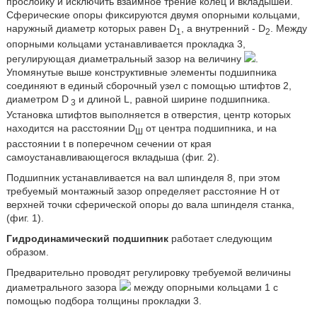
прослойку и исключить взаимное трение колец и вкладышей.
Сферические опоры фиксируются двумя опорными кольцами,
наружный диаметр которых равен D
, а внутренний - D
. Между
1
2
опорными кольцами устанавливается прокладка 3,
регулирующая диаметральный зазор на величину
.
Упомянутые выше конструктивные элементы подшипника
соединяют в единый сборочный узел с помощью штифтов 2,
диаметром D
и длиной L, равной ширине подшипника.
3
Установка штифтов выполняется в отверстия, центр которых
находится на расстоянии D
от центра подшипника, и на
Ш
расстоянии t в поперечном сечении от края
самоустанавливающегося вкладыша (фиг. 2).
Подшипник устанавливается на вал шпинделя 8, при этом
требуемый монтажный зазор определяет расстояние H от
верхней точки сферической опоры до вала шпинделя станка,
(фиг. 1).
Гидродинамический подшипник
работает следующим
образом.
Предварительно проводят регулировку требуемой величины
диаметрального зазора
между опорными кольцами 1 с
помощью подбора толщины прокладки 3.