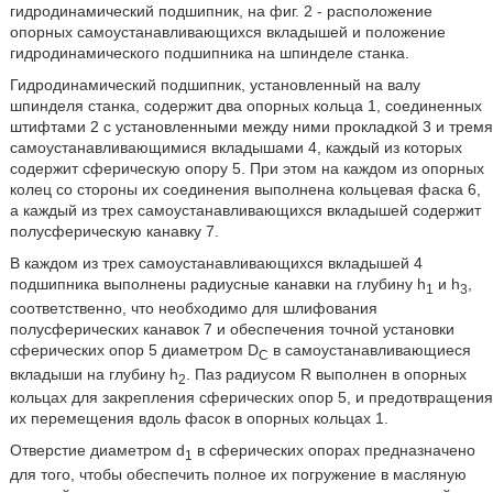
гидродинамический подшипник, на фиг. 2 - расположение
опорных самоустанавливающихся вкладышей и положение
гидродинамического подшипника на шпинделе станка.
Гидродинамический подшипник, установленный на валу
шпинделя станка, содержит два опорных кольца 1, соединенных
штифтами 2 с установленными между ними прокладкой 3 и тремя
самоустанавливающимися вкладышами 4, каждый из которых
содержит сферическую опору 5. При этом на каждом из опорных
колец со стороны их соединения выполнена кольцевая фаска 6,
а каждый из трех самоустанавливающихся вкладышей содержит
полусферическую канавку 7.
В каждом из трех самоустанавливающихся вкладышей 4
подшипника выполнены радиусные канавки на глубину h
и h
,
1
3
соответственно, что необходимо для шлифования
полусферических канавок 7 и обеспечения точной установки
сферических опор 5 диаметром D
в самоустанавливающиеся
C
вкладыши на глубину h
. Паз радиусом R выполнен в опорных
2
кольцах для закрепления сферических опор 5, и предотвращения
их перемещения вдоль фасок в опорных кольцах 1.
Отверстие диаметром d
в сферических опорах предназначено
1
для того, чтобы обеспечить полное их погружение в масляную