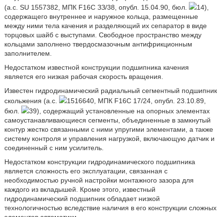
(а.с. SU 1557382, МПК F16C ЗЗ/38, опубл. 15.04.90, бюл.
14),
содержащего внутреннее и наружное кольца, размещенные
между ними тела качения и разделяющий их сепаратор в виде
торцовых шайб с выступами. Свободное пространство между
кольцами заполнено твердосмазочным антифрикционным
заполнителем.
Недостатком известной конструкции подшипника качения
является его низкая рабочая скорость вращения.
Известен гидродинамический радиальный сегментный подшипник
скольжения (а.с.
1516640, МПК F16C 17/24, опубл. 23.10.89,
бюл.
39), содержащий установленные на опорных элементах
самоустанавливающиеся сегменты, объединенные в замкнутый
контур жестко связанными с ними упругими элементами, а также
систему контроля и управления нагрузкой, включающую датчик и
соединенный с ним усилитель.
Недостатком конструкции гидродинамического подшипника
является сложность его эксплуатации, связанная с
необходимостью ручной настройки монтажного зазора для
каждого из вкладышей. Кроме этого, известный
гидродинамический подшипник обладает низкой
технологичностью вследствие наличия в его конструкции сложных