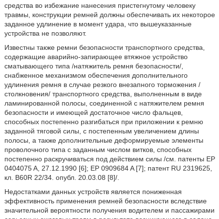
средства во избежание нанесения пристегнутому человеку
травмы, конструкции ремней должны обеспечивать их некоторое
заданное удлинение в момент удара, что вышеуказанные
устройства не позволяют.
Известны также ремни безопасности транспортного средства,
содержащие аварийно-запирающее втяжное устройство
сматывающего типа /натяжитель ремня безопасности/,
снабженное механизмом обеспечения дополнительного
удлинения ремня в случае резкого внезапного торможения /
столкновения/ транспортного средства, выполненным в виде
ламинированной полосы, соединенной с натяжителем ремня
безопасности и имеющей достаточное число фальцев,
способных постепенно разгибаться при приложении к ремню
заданной тяговой силы, с постепенным увеличением длины
полосы, а также дополнительные деформируемые элементы
проволочного типа с заданным числом витков, способных
постепенно раскручиваться под действием силы /см. патенты EP
0404075 A, 27.12.1990 [6]; EP 0909684 A [7]; патент RU 2319625,
кл. B60R 22/34. опубл. 20.03.08 [8]/.
Недостатками данных устройств является пониженная
эффективность применения ремней безопасности вследствие
значительной вероятности получения водителем и пассажирами