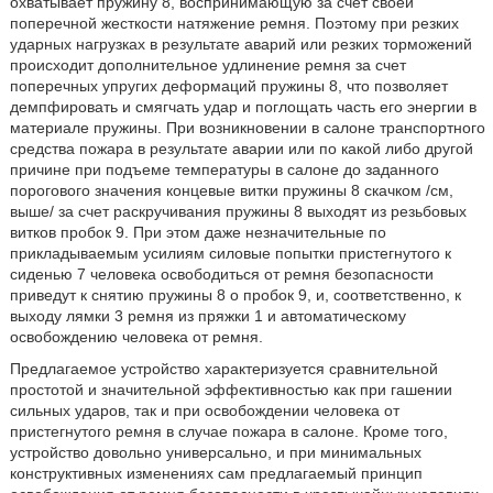
охватывает пружину 8, воспринимающую за счет своей
поперечной жесткости натяжение ремня. Поэтому при резких
ударных нагрузках в результате аварий или резких торможений
происходит дополнительное удлинение ремня за счет
поперечных упругих деформаций пружины 8, что позволяет
демпфировать и смягчать удар и поглощать часть его энергии в
материале пружины. При возникновении в салоне транспортного
средства пожара в результате аварии или по какой либо другой
причине при подъеме температуры в салоне до заданного
порогового значения концевые витки пружины 8 скачком /см,
выше/ за счет раскручивания пружины 8 выходят из резьбовых
витков пробок 9. При этом даже незначительные по
прикладываемым усилиям силовые попытки пристегнутого к
сиденью 7 человека освободиться от ремня безопасности
приведут к снятию пружины 8 о пробок 9, и, соответственно, к
выходу лямки 3 ремня из пряжки 1 и автоматическому
освобождению человека от ремня.
Предлагаемое устройство характеризуется сравнительной
простотой и значительной эффективностью как при гашении
сильных ударов, так и при освобождении человека от
пристегнутого ремня в случае пожара в салоне. Кроме того,
устройство довольно универсально, и при минимальных
конструктивных изменениях сам предлагаемый принцип