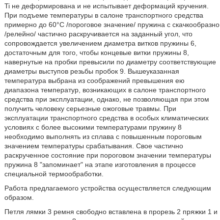
Ti не деформирована и не испытывает деформаций кручения.
При подъеме температуры в салоне транспортного средства
примерно до 60°C /пороговое значение/ пружина с скачкообразно
/релейно/ частично раскручивается на заданный угол, что
сопровождается увеличением диаметра витков пружины 6,
достаточным для того, чтобы концевые витки пружины 8,
навернутые на пробки превысили по диаметру соответствующие
диаметры выступов резьбы пробок 9. Вышеуказанная
температура выбрана из соображений превышения ею
диапазона температур, возникающих в салоне транспортного
средства при эксплуатации, однако, не позволяющая при этом
получить человеку серьезные ожоговые травмы. При
эксплуатации транспортного средства в особых климатических
условиях с более высокими температурами пружину 8
необходимо выполнять из сплава с повышенным пороговым
значением температуры срабатывания. Свое частично
раскрученное состояние при пороговом значении температуры
пружина 8 "запоминает" на этапе изготовления в процессе
специальной термообработки.
Работа предлагаемого устройства осуществляется следующим
образом.
Петля лямки 3 ремня свободно вставлена в прорезь 2 пряжки 1 и