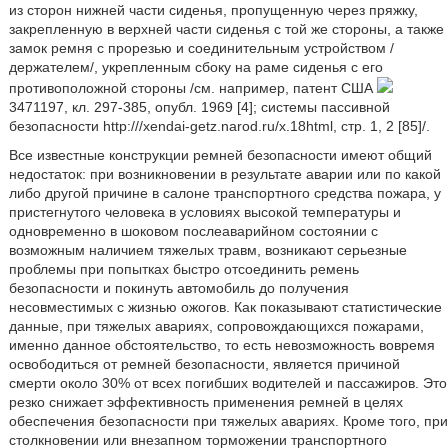
из сторон нижней части сиденья, пропущенную через пряжку,
закрепленную в верхней части сиденья с той же стороны, а также
замок ремня с прорезью и соединительным устройством /
держателем/, укрепленным сбоку на раме сиденья с его
противоположной стороны /см. например, патент США
3471197, кл. 297-385, опубл. 1969 [4]; системы пассивной
безопасности http:///xendai-getz.narod.ru/x.18html, стр. 1, 2 [85]/.
Все известные конструкции ремней безопасности имеют общий
недостаток: при возникновении в результате аварии или по какой
либо другой причине в салоне транспортного средства пожара, у
пристегнутого человека в условиях высокой температуры и
одновременно в шоковом послеаварийном состоянии с
возможным наличием тяжелых травм, возникают серьезные
проблемы при попытках быстро отсоединить ремень
безопасности и покинуть автомобиль до получения
несовместимых с жизнью ожогов. Как показывают статистические
данные, при тяжелых авариях, сопровождающихся пожарами,
именно данное обстоятельство, то есть невозможность вовремя
освободиться от ремней безопасности, является причиной
смерти около 30% от всех погибших водителей и пассажиров. Это
резко снижает эффективность применения ремней в целях
обеспечения безопасности при тяжелых авариях. Кроме того, при
столкновении или внезапном торможении транспортного