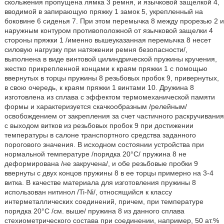
скольжения пропущена лямка 3 ремня, и язычковой защелкой 4,
вводимой в запирающую пряжку 1 замок 5, укрепленный на
боковине 6 сиденья 7. При этом перемычка 8 между прорезью 2 и
наружным контуром противоположной от язычковой защелки 4
стороны пряжки 1 /именно вышеуказанная перемычка 8 несет
силовую нагрузку при натяжении ремня безопасности/,
выполнена в виде винтовой цилиндрической пружины кручения,
жестко прикрепленной концами к краям пряжки 1 с помощью
ввернутых в торцы пружины 8 резьбовых пробок 9, привернутых,
в свою очередь, к краям пряжки 1 винтами 10. Дружина 8
изготовлена из сплава с эффектом термомеханической памяти
формы и характеризуется скачкообразным /релейным/
освобождением от закрепления за счет частичного раскручивания
с выходом витков из резьбовых пробок 9 при достижении
температуры в салоне транспортного средства заданного
порогового значения. В исходном состоянии устройства при
нормальной температуре /порядка 20°C/ пружина 8 не
деформирована /не закручена/, и обе резьбовые пробки 9
ввернуты с двух концов пружины 8 в ее торцы примерно на 3-4
витка. В качестве материала для изготовления пружины 8
использован нитинол /Ti-Ni/, относящийся к классу
интерметаллических соединений, причем, при температуре
порядка 20°C /см. выше/ пружина 8 из данного сплава
стехиометрического состава при соединении, например, 50 ат.%