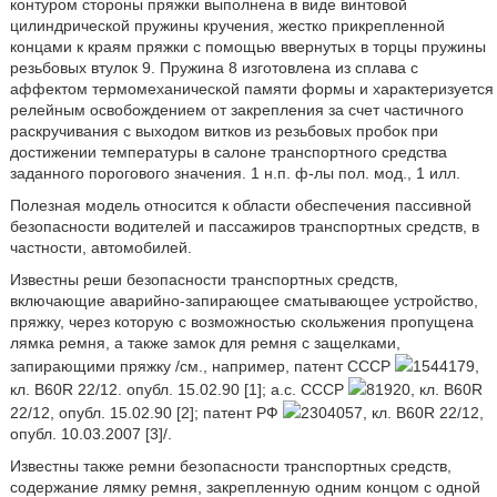
контуром стороны пряжки выполнена в виде винтовой
цилиндрической пружины кручения, жестко прикрепленной
концами к краям пряжки с помощью ввернутых в торцы пружины
резьбовых втулок 9. Пружина 8 изготовлена из сплава с
аффектом термомеханической памяти формы и характеризуется
релейным освобождением от закрепления за счет частичного
раскручивания с выходом витков из резьбовых пробок при
достижении температуры в салоне транспортного средства
заданного порогового значения. 1 н.п. ф-лы пол. мод., 1 илл.
Полезная модель относится к области обеспечения пассивной
безопасности водителей и пассажиров транспортных средств, в
частности, автомобилей.
Известны реши безопасности транспортных средств,
включающие аварийно-запирающее сматывающее устройство,
пряжку, через которую с возможностью скольжения пропущена
лямка ремня, а также замок для ремня с защелками,
запирающими пряжку /см., например, патент СССР
1544179,
кл. B60R 22/12. опубл. 15.02.90 [1]; а.с. СССР
81920, кл. B60R
22/12, опубл. 15.02.90 [2]; патент РФ
2304057, кл. B60R 22/12,
опубл. 10.03.2007 [3]/.
Известны также ремни безопасности транспортных средств,
содержание лямку ремня, закрепленную одним концом с одной