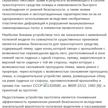
серьезных ожоговых травм в результате возникающего в салоне
транспортного средства пожара и невозможности быстрого
освобождения от ремней безопасности, а также низкие
технологические и эксплуатационные характеристики из-за их
одноразового использования вследствие необратимых
пластических деформаций и разрушения вышеуказанных
ламинированных полос и элементов проволочного типа.
Наиболее близким устройством того же назначения к заявленной
полезной модели по совокупности существенных признаков
является ремень безопасности для транспортного средства,
содержащий лямку, один конец которой связан с кронштейном с
возможностью перемещения вдоль него, расположенный в зоне
нижней части сиденья с одной стороны, пряжку, закрепленную в
верхней части сиденья с той же стороны, через которую с
возможностью скольжения пропущена лямка, замок ремня с
прорезью, через которую с возможностью скольжения пропущена
лямка, и соединительное устройство замка, размещенные сбоку
на раме сиденья со стороны, противоположной кронштейну и
пряжке /см. патент СССР
1324580, кл. B60R 22/12, 1982 [9]/, и
принятый за прототип.
Недостатками устройства прототипа является пониженная
эффективность применения ремней безопасности вследствие
значительной вероятности получения водителем и пассажирами