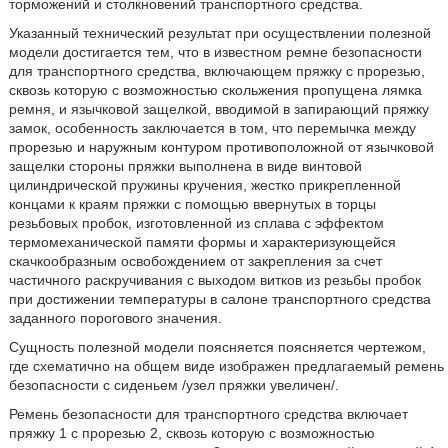
торможений и столкновений транспортного средства.
Указанный технический результат при осуществлении полезной
модели достигается тем, что в известном ремне безопасности
для транспортного средства, включающем пряжку с прорезью,
сквозь которую с возможностью скольжения пропущена лямка
ремня, и язычковой защелкой, вводимой в запирающий пряжку
замок, особенность заключается в том, что перемычка между
прорезью и наружным контуром противоположной от язычковой
защелки стороны пряжки выполнена в виде винтовой
цилиндрической пружины кручения, жестко прикрепленной
концами к краям пряжки с помощью ввернутых в торцы
резьбовых пробок, изготовленной из сплава с эффектом
термомеханической памяти формы и характеризующейся
скачкообразным освобождением от закрепления за счет
частичного раскручивания с выходом витков из резьбы пробок
при достижении температуры в салоне транспортного средства
заданного порогового значения.
Сущность полезной модели поясняется поясняется чертежом,
где схематично на общем виде изображен предлагаемый ремень
безопасности с сиденьем /узел пряжки увеличен/.
Ремень безопасности для транспортного средства включает
пряжку 1 с прорезью 2, сквозь которую с возможностью