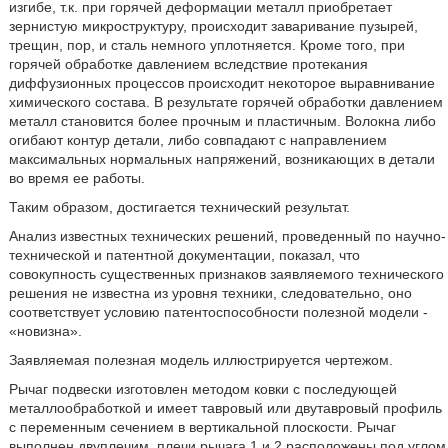
изгибе, т.к. при горячей деформации металл приобретает
зернистую микроструктуру, происходит заваривание пузырей,
трещин, пор, и сталь немного уплотняется. Кроме того, при
горячей обработке давлением вследствие протекания
диффузионных процессов происходит некоторое выравнивание
химического состава. В результате горячей обработки давлением
металл становится более прочным и пластичным. Волокна либо
огибают контур детали, либо совпадают с направлением
максимальных нормальных напряжений, возникающих в детали
во время ее работы.
Таким образом, достигается технический результат.
Анализ известных технических решений, проведенный по научно-
технической и патентной документации, показал, что
совокупность существенных признаков заявляемого технического
решения не известна из уровня техники, следовательно, оно
соответствует условию патентоспособности полезной модели -
«новизна».
Заявляемая полезная модель иллюстрируется чертежом.
Рычаг подвески изготовлен методом ковки с последующей
металлообработкой и имеет тавровый или двутавровый профиль
с переменным сечением в вертикальной плоскости. Рычаг
выполнен двуплечим, плечи рычага 1 и 2 расположены под углом