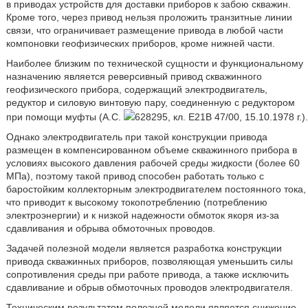
в приводах устройств для доставки приборов к забою скважин.
Кроме того, через привод нельзя проложить транзитные линии
связи, что ограничивает размещение привода в любой части
компоновки геофизических приборов, кроме нижней части.
Наиболее близким по технической сущности и функциональному
назначению является реверсивный привод скважинного
геофизического прибора, содержащий электродвигатель,
редуктор и силовую винтовую пару, соединенную с редуктором
при помощи муфты (А.С.
628295, кл. E21B 47/00, 15.10.1978 г.).
Однако электродвигатель при такой конструкции привода
размещен в компенсированном объеме скважинного прибора в
условиях высокого давления рабочей среды жидкости (более 60
МПа), поэтому такой привод способен работать только с
баростойким коллекторным электродвигателем постоянного тока,
что приводит к высокому токопотреблению (потреблению
электроэнергии) и к низкой надежности обмоток якоря из-за
сдавливания и обрыва обмоточных проводов.
Задачей полезной модели является разработка конструкции
привода скважинных приборов, позволяющая уменьшить силы
сопротивления среды при работе привода, а также исключить
сдавливание и обрыв обмоточных проводов электродвигателя.
Техническим результатом полезной модели является снижение