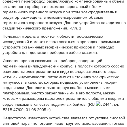
содержит перегородку, разделяющую компенсированный объем
скважинного прибора и некомпенсированный объем
герметичного охранного кожуха при этом электродвигатель и
редуктор размещены в некомпенсированном объеме
герметичного охранного кожуха. Данное устройство находится на
стадии технического предложения. Илл. 1
Полезная модель относится к области геофизических
исследований и может использоваться в приводах прижимных
устройств скважинных геофизических приборов и приводах
устройств для доставки приборов к забою скважин.
Известен привод скважинных приборов, содержащий
герметичный цилиндрический корпус, в полости которого соосно
размещены электромагниты в виде последовательного ряда
катушек индуктивности, питаемых от источника электрических
импульсов, в каналах которых подвижно установлены якоря-
сердечники. Дополнительно корпус снабжен массивными
платформами, жестко закрепленными в его полости, между
которыми размещены пары электромагнитов с общими якорями-
сердечниками в качестве подвижных бойков. (RU
52444, кл.
E21B 47/00, 01.08.2005 г.)
Недостатком известного устройства является отсутствие силовой
винтовой пары что, ограничивает круг его использования: только