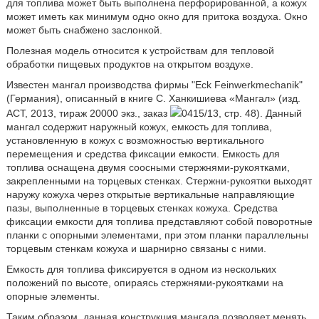
для топлива может быть выполнена перфорированной, а кожух
может иметь как минимум одно окно для притока воздуха. Окно
может быть снабжено заслонкой.
Полезная модель относится к устройствам для тепловой
обработки пищевых продуктов на открытом воздухе.
Известен мангал производства фирмы "Eck Feinwerkmechanik"
(Германия), описанный в книге С. Ханкишиева «Мангал» (изд.
ACT, 2013, тираж 20000 экз., заказ
0415/13, стр. 48). Данный
мангал содержит наружный кожух, емкость для топлива,
установленную в кожух с возможностью вертикального
перемещения и средства фиксации емкости. Емкость для
топлива оснащена двумя соосными стержнями-рукоятками,
закрепленными на торцевых стенках. Стержни-рукоятки выходят
наружу кожуха через открытые вертикальные направляющие
пазы, выполненные в торцевых стенках кожуха. Средства
фиксации емкости для топлива представляют собой поворотные
планки с опорными элементами, при этом планки параллельны
торцевым стенкам кожуха и шарнирно связаны с ними.
Емкость для топлива фиксируется в одном из нескольких
положений по высоте, опираясь стержнями-рукоятками на
опорные элементы.
Таким образом, данная конструкция мангала позволяет менять