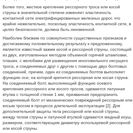
Более того, жесткое крепление рессорного троса или косой
струны в значительной степени изменяет эластичность
контактной сети электрифицированных железных дорог, что
крайне нежелательно, поскольку эластичность контактной сети, в
целях безопасности, должна быть неизменной.
Наиболее близким по совокупности существенных признаков и
достигаемому положительному результату к предложенному,
является известный зажим косой и рессорной струны, состоящий
из двух, изготовленных методом объемной горячей штамповки,
плашек, с желобами для размещения многожильного несущего
троса, и соединяемых друг с другом с помощью двух болтовых
соединений, причем, один из соединяемых болтов выполняет
функцию оси, на которой крепится рессорная или косая струна.
На соединяемый болт, выполняющий функцию осевого
крепления рессорного или косого тросов, одевается латунная
втулка с толщиной стенки 1 мм, призванная предохранить
соединяемый болт от механических повреждений рессорным или
косым тросом в процессе длительной эксплуатации [2]. Для
дополнительной защиты тела рессорной или косой струны,
между телом струны и латунной втулкой одевается медный коуш,
размером, соответствующим диаметру используемой рессорной
или косой струны.