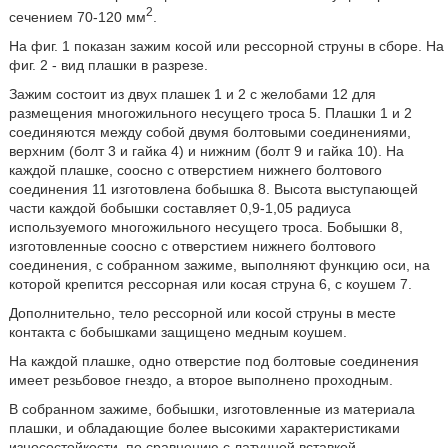
2
сечением 70-120 мм
.
На фиг. 1 показан зажим косой или рессорной струны в сборе. На
фиг. 2 - вид плашки в разрезе.
Зажим состоит из двух плашек 1 и 2 с желобами 12 для
размещения многожильного несущего троса 5. Плашки 1 и 2
соединяются между собой двумя болтовыми соединениями,
верхним (болт 3 и гайка 4) и нижним (болт 9 и гайка 10). На
каждой плашке, соосно с отверстием нижнего болтового
соединения 11 изготовлена бобышка 8. Высота выступающей
части каждой бобышки составляет 0,9-1,05 радиуса
используемого многожильного несущего троса. Бобышки 8,
изготовленные соосно с отверстием нижнего болтового
соединения, с собранном зажиме, выполняют функцию оси, на
которой крепится рессорная или косая струна 6, с коушем 7.
Дополнительно, тело рессорной или косой струны в месте
контакта с бобышками защищено медным коушем.
На каждой плашке, одно отверстие под болтовые соединения
имеет резьбовое гнездо, а второе выполнено проходным.
В собранном зажиме, бобышки, изготовленные из материала
плашки, и обладающие более высокими характеристиками
износостойкости, по сравнению с латунной вставкой,