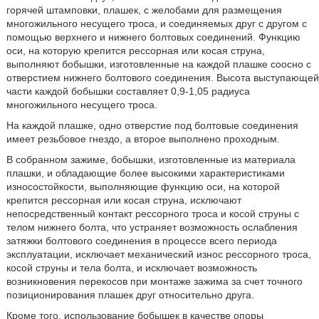
горячей штамповки, плашек, с желобами для размещения
многожильного несущего троса, и соединяемых друг с другом с
помощью верхнего и нижнего болтовых соединений. Функцию
оси, на которую крепится рессорная или косая струна,
выполняют бобышки, изготовленные на каждой плашке соосно с
отверстием нижнего болтового соединения. Высота выступающей
части каждой бобышки составляет 0,9-1,05 радиуса
многожильного несущего троса.
На каждой плашке, одно отверстие под болтовые соединения
имеет резьбовое гнездо, а второе выполнено проходным.
В собранном зажиме, бобышки, изготовленные из материала
плашки, и обладающие более высокими характеристиками
износостойкости, выполняющие функцию оси, на которой
крепится рессорная или косая струна, исключают
непосредственный контакт рессорного троса и косой струны с
телом нижнего болта, что устраняет возможность ослабления
затяжки болтового соединения в процессе всего периода
эксплуатации, исключает механический износ рессорного троса,
косой струны и тела болта, и исключает возможность
возникновения перекосов при монтаже зажима за счет точного
позиционирования плашек друг относительно друга.
Кроме того, использование бобышек в качестве опоры