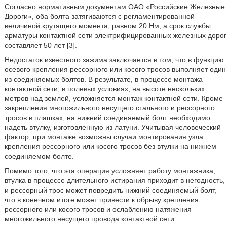
Согласно нормативным документам ОАО «Российские Железные
Дороги», оба болта затягиваются с регламентированной
величиной крутящего момента, равном 20 Нм, а срок службы
арматуры контактной сети электрифицированных железных дорог
составляет 50 лет [3].
Недостаток известного зажима заключается в том, что в функцию
осевого крепления рессорного или косого тросов выполняет один
из соединяемых болтов. В результате, в процессе монтажа
контактной сети, в полевых условиях, на высоте нескольких
метров над землей, усложняется монтаж контактной сети. Кроме
закрепления многожильного несущего стального и рессорного
тросов в плашках, на нижний соединяемый болт необходимо
надеть втулку, изготовленную из латуни. Учитывая человеческий
фактор, при монтаже возможны случаи монтирования узла
крепления рессорного или косого тросов без втулки на нижнем
соединяемом болте.
Помимо того, что эта операция усложняет работу монтажника,
втулка в процессе длительного истирания приходит в негодность,
и рессорный трос может повредить нижний соединяемый болт,
что в конечном итоге может привести к обрыву крепления
рессорного или косого тросов и ослаблению натяжения
многожильного несущего провода контактной сети.