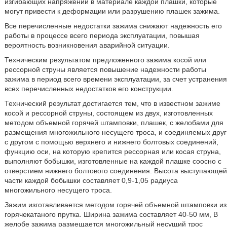
изгибающих напряжений в материале каждой плашки, которые
могут привести к деформации или разрушению плашек зажима.
Все перечисленные недостатки зажима снижают надежность его
работы в процессе всего периода эксплуатации, повышая
вероятность возникновения аварийной ситуации.
Техническим результатом предложенного зажима косой или
рессорной струны является повышение надежности работы
зажима в период всего времени эксплуатации, за счет устранения
всех перечисленных недостатков его конструкции.
Технический результат достигается тем, что в известном зажиме
косой и рессорной струны, состоящем из двух, изготовленных
методом объемной горячей штамповки, плашек, с желобами для
размещения многожильного несущего троса, и соединяемых друг
с другом с помощью верхнего и нижнего болтовых соединений,
функцию оси, на которую крепится рессорная или косая струна,
выполняют бобышки, изготовленные на каждой плашке соосно с
отверстием нижнего болтового соединения. Высота выступающей
части каждой бобышки составляет 0,9-1,05 радиуса
многожильного несущего троса.
Зажим изготавливается методом горячей объемной штамповки из
горячекатаного прутка. Ширина зажима составляет 40-50 мм, В
желобе зажима размещается многожильный несущий трос