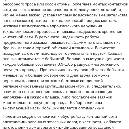
рессорного троса или косой струны, облегчает монтаж контактной
сети, за счет снижения количества комплектующих деталей, и,
что не менее важно, устраняет саму возможность вмешательства
человеческого фактора в технологический процесс монтажа,
исключая возможность непроизвольного нарушения
технологического процесса, и повышая надежность крепления
контактной сети. В результате, надежность работы
предложенного зажима повышается. Зажим изготавливают из
бронзы методом горячей объемной штамповки. В качестве
исходной заготовки используют горячекатаный пруток. Каждая
плашка штампуется с бобышкой. Величина выступающей части
каждой бобышки составляет 0,9-1,05 радиуса многожильного
несущего провода. При величине выступающей части бобышки
меньше, или больше оговоренного диапазона возможны
перекосы плашек при затяжке болтовых соединений
регламентированным крутящим моментом, и, следовательно,
возможно возникновение нежелательных растягивающих
напряжений в каждой плашке, либо послабление затяжки
многожильного несущего провода. Выбор величины
выступающей части бобышки является оптимальным.
Полезная модель относится к обустройству контактной сети
электрифицированных железных дорог, в частности, к области
изготовления арматуры электрифицированной воздушной