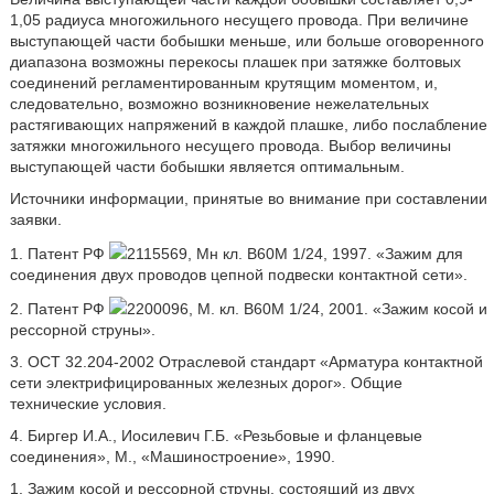
1,05 радиуса многожильного несущего провода. При величине
выступающей части бобышки меньше, или больше оговоренного
диапазона возможны перекосы плашек при затяжке болтовых
соединений регламентированным крутящим моментом, и,
следовательно, возможно возникновение нежелательных
растягивающих напряжений в каждой плашке, либо послабление
затяжки многожильного несущего провода. Выбор величины
выступающей части бобышки является оптимальным.
Источники информации, принятые во внимание при составлении
заявки.
1. Патент РФ
2115569, Мн кл. B60M 1/24, 1997. «Зажим для
соединения двух проводов цепной подвески контактной сети».
2. Патент РФ
2200096, М. кл. B60M 1/24, 2001. «Зажим косой и
рессорной струны».
3. ОСТ 32.204-2002 Отраслевой стандарт «Арматура контактной
сети электрифицированных железных дорог». Общие
технические условия.
4. Биргер И.А., Иосилевич Г.Б. «Резьбовые и фланцевые
соединения», М., «Машиностроение», 1990.
1. Зажим косой и рессорной струны, состоящий из двух