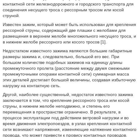
контактной сети железнодорожного и городского транспорта для
соединения несущего троса с рессорным тросом или косой
струной.
Известен зажим, который может быть использован для крепления
рессорной струны, содержащий две плашки с желобами для
размещения в верхнем желобе многожильного несущего троса, и
в нижнем желобе рессорного или косого тросов [1].
Недостатком известного зажима являются большие габаритные
размеры зажима и, следовательно, большой его вес. При
большом количестве подобных зажимов на единицу длины
промежуточного пролета (расстояние между двумя смежными
промежуточными опорами контактной сети) суммарная масса
этих деталей достигает большой величины, создавая избыточную
нагрузку на контактную сеть.
Другой, наиболее существенный, недостаток известного зажима
заключается в том, что крепление рессорного троса или косой
струны, в нижнем желобе неподвижно, и степень его
перемещения в пространстве ограничено. В результате, в
процессе эксплуатации под действием ветровой нагрузки и во
время движения электропоездов, в узлах крепления контактной
сети возникают напряжения, изменяющие натяжение контактного
провода, что может привести к провису контактных проводов.