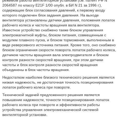
режимом работы вентиляторной установки (см. патент РФ N
2064587 по классу E21F 1/00 опубл. в БИ N 21 за 1996 г.),
содержащее блок согласования давлений, к первому входу
которого подключен блок задания давления. На выходе
вентилятора установлены датчики давления, положения лопаток
рабочего колеса и частоты вращения вала вентилятора.
Известное устройство снабжено также блоком управления
электромагнитной муфты, блоком питания, совмещенным с
модулем плавного пуска, и блоком торможения, выполненным в
виде реверсивного источника питания. Кроме того, оно снабжено
блоком ограничения скорости поворота лопаток рабочего колеса,
датчиком частоты вращения вала электродвигателя и блоком
контроля разности скоростей вращения, при этом датчики
частоты и блок контроля разности скоростей вращения
объединены в блок частоты вращения.
Недостатком наиболее близкого технического решения является
низкая надежность, не достаточная точность позиционирования
лопаток рабочего колеса при повороте.
Технической задачей предложенного решения является
повышение надежности, точности позиционирования лопаток
рабочего колеса при повороте и эффективности работы
устройства управления электромеханической системой
вентиляторной установки.