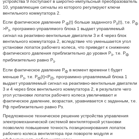
устройства 9 поступают в широтно-импульсный преобразователь
10, управляющие сигналы из которого регулируют ключи
вентильного коммутатора 2.
Если фактическое давление P
(t) больше заданного P
(t), т.е. P
ф
з
ф
>P
, программо-управлямого блока 1 выдает управляемый
з
сигнал на реактивно-вентильные двигатели 3 и 4 через блок
вентильного коммутатора 2, вследствие что уменьшается угол
установки лопаток рабочего колеса, что приведет к снижению
фактического давления приблизительно до уровня P
, т.е. P
з
ф
приблизительно равно Р
.
з
Если фактическое давление P
в момент времени t будет
ф
меньше P
, т.е. P
(t)<P
, программно-управляемый блока 1
з
ф
(t)
выдает управляемый сигнал на реактивно-вентильные двигатели
3 и 4 через блок вентильного коммутатора 2, в результате чего
угол установки лопаток рабочего колеса увеличивают и
фактическое давление, возрастая, уравнивается с заданным, т.е.
Pф приблизительно равно Pз.
Предложенное техническое решение устройства управления
электромеханической системой вентиляторной установки
позволило повышение точность позиционирования лопаток
рабочего колеса вентилятора при повороте модуля и