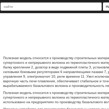
Н
Полезная модель относится к производству строительных материа
супертонкого и непрерывного волокна из термопластичного матери
балку крепления 2, дозатор в виде подвижной плиты 3, установ
силовыми боковыми регуляторами 6 направляющими пазами 7, ре
управления 9, электромагнит 10, реле времени 11. Узел исключ
варочную часть печи плавления, обеспечивает стабильное и точн
вырабатываемого базальтового волокна и производительность пе
Полезная модель относится к производству строительных материа
супертонкого и непрерывного волокна из термопластичного матер
использовано на предприятиях по производству базальтового вол