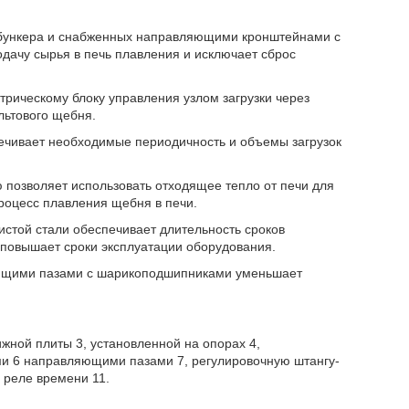
 бункера и снабженных направляющими кронштейнами с
дачу сырья в печь плавления и исключает сброс
трическому блоку управления узлом загрузки через
льтового щебня.
ечивает необходимые периодичность и объемы загрузок
 позволяет использовать отходящее тепло от печи для
процесс плавления щебня в печи.
стой стали обеспечивает длительность сроков
о повышает сроки эксплуатации оборудования.
ющими пазами с шарикоподшипниками уменьшает
ижной плиты 3, установленной на опорах 4,
и 6 направляющими пазами 7, регулировочную штангу-
, реле времени 11.