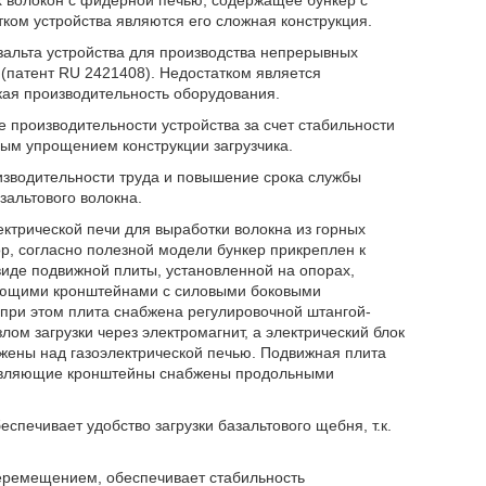
х волокон с фидерной печью, содержащее бункер с
тком устройства являются его сложная конструкция.
зальта устройства для производства непрерывных
 (патент RU 2421408). Недостатком является
зкая производительность оборудования.
 производительности устройства за счет стабильности
ным упрощением конструкции загрузчика.
изводительности труда и повышение срока службы
альтового волокна.
лектрической печи для выработки волокна из горных
р, согласно полезной модели бункер прикреплен к
виде подвижной плиты, установленной на опорах,
ляющими кронштейнами с силовыми боковыми
при этом плита снабжена регулировочной штангой-
лом загрузки через электромагнит, а электрический блок
жены над газоэлектрической печью. Подвижная плита
равляющие кронштейны снабжены продольными
спечивает удобство загрузки базальтового щебня, т.к.
еремещением, обеспечивает стабильность