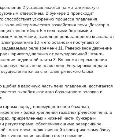
у крепления 2 устанавливается на металлическую
рузочным отверстием. В бункере 1 происходит
то способствует ускорению процесса плавления.
ы за зоной термического воздействия печи. Дозатор в
яющих кронштейнах 5 с силовыми боковыми и
ческом положении, выполняя роль запорного клапана от
электромагнита 10 и его остановки поступают от
и, задаваемым реле времени 11. Реверсивное движение
рах шарикоподшипника от регулировочной штанги-
движение подвижной плиты 3. Во время перемещения
варочную часть печи плавления. Регулировка подачи
осуществляется за счет электрического блока
о щебня в варочную часть печи плавления, достигается
 качество вырабатываемого базальтового волокна и
я.
из горных пород, преимущественно базальта,
икреплен к балке крепления газоэлектрической печи, а
орах, прикрепленных к нижней части бункера и
и регуляторами, обеспечивающими реверсивное
ой-толкателем, подключенной к электрическому блоку
й блок управления снабжен реле времени.