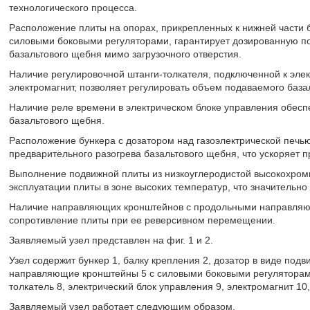
технологического процесса.
Расположение плиты на опорах, прикрепленных к нижней части
силовыми боковыми регуляторами, гарантирует дозированную по
базальтового щебня мимо загрузочного отверстия.
Наличие регулировочной штанги-толкателя, подключенной к элек
электромагнит, позволяет регулировать объем подаваемого база
Наличие реле времени в электрическом блоке управления обесп
базальтового щебня.
Расположение бункера с дозатором над газоэлектрической печью
предварительного разогрева базальтового щебня, что ускоряет 
Выполнение подвижной плиты из низкоуглеродистой высокохроми
эксплуатации плиты в зоне высоких температур, что значительн
Наличие направляющих кронштейнов с продольными направля
сопротивление плиты при ее реверсивном перемещении.
Заявляемый узел представлен на фиг. 1 и 2.
Узел содержит бункер 1, балку крепления 2, дозатор в виде подв
направляющие кронштейны 5 с силовыми боковыми регуляторам
толкатель 8, электрический блок управления 9, электромагнит 10
Заявляемый узел работает следующим образом.