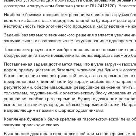
Известно устройство для производства базальтовых непрерывны
дозатором и загрузчиком базальта (патент RU 2412120). Недоста
Наиболее близким техническим решением является загрузчик ба
волокон из базальтовых пород, состоящий из бункера и дозатора
нестабильность технологического процесса и как следствие - ни
Задачей заявляемого технического решения является увеличение
загрузки сырья с возможностью ее регулирования с одновремен
Техническим результатом изобретения является повышение про
оборудования, а также повышение качества вырабатываемого баз
Поставленная задача достигается тем, что в узле загрузки газоэ
пород, преимущественно базальта, включающем бункер и дозато
балке крепления газоэлектрической печи, а дозатор выполнен в 
прикрепленных к нижней части бункера, и снабженных направ
регуляторами, обеспечивающими реверсивное движение плиты, 
толкателем, подключенной к электрическому блоку управления уз
управления снабжен реле времени. Бункер с дозатором располо
выполнена из низкоуглеродистой высокохромистой стали. Нап
направляющими пазами с шарикоподшипниками.
Крепление бункера к балке крепления газоэлектрической печи обе
загрузка происходит сверху.
Выполнение дозатора в виде подвижной плиты с реверсивным п