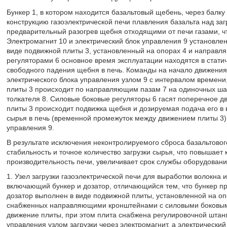
Бункер 1, в котором находится базальтовый щебень, через балк
конструкцию газоэлектрической печи плавления базальта над заг
предварительный разогрев щебня отходящими от печи газами, ч
Электромагнит 10 и электрический блок управления 9 установлен
виде подвижной плиты 3, установленный на опорах 4 и направл
регуляторами 6 основное время эксплуатации находятся в стати
свободного падения щебня в печь. Команды на начало движения 
электрического блока управления узлом 9 с интервалом времен
плиты 3 происходит по направляющим пазам 7 на одиночных ша
толкателя 8. Силовые боковые регуляторы 6 гасят поперечное 
плиты 3 происходит подвижка щебня и дозируемая подача его в 
сырья в печь (временной промежуток между движением плиты 3) 
управления 9.
В результате исключения неконтролируемого сброса базальтовог
стабильность и точное количество загрузки сырья, что повышает
производительность печи, увеличивает срок службы оборудовани
1. Узел загрузки газоэлектрической печи для выработки волокна 
включающий бункер и дозатор, отличающийся тем, что бункер пр
дозатор выполнен в виде подвижной плиты, установленной на оп
снабженных направляющими кронштейнами с силовыми боковым
движение плиты, при этом плита снабжена регулировочной штанг
управления узлом загрузки через электромагнит, а электрически