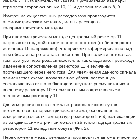
канале 7. В измерительном канале 7 установлено две пары
терморезисторов основных 10, 11 и дополнительных 8, 9.
Измерение существенных расходов газа производится
анемометрическим методом, малых расходов -
калориметрическим методом.
При анемометрическом методе центральный резистор 11
нагревается под действием постоянного тока (от биполярного
источника 18 напряжения), что приводит к формированию над
ним области нагретого газа-носителя. При наличии потока газа
температура перегрева снижается, и, как следствие, происходит
изменение сопротивления резистора 11 и величины
протекающего через него тока. Для увеличения данного сигнала
применяется схема, позволяющая убрать постоянную
составляющую сигнала благодаря двухполярному питанию и
внешнему резистору 10 с номинальным сопротивлением,
аналогичным резистору 11.
Для измерения потока на малых расходах используется
полумостовая калориметрическая схема, основанная на
измерении разности температур резисторов 8 и 9, возникающей
из-за сдвига симметричной области 25 тепла над центральным
резистором 11 вследствие обдува (Фиг. 2).
Переключение между режимами производится автоматически по