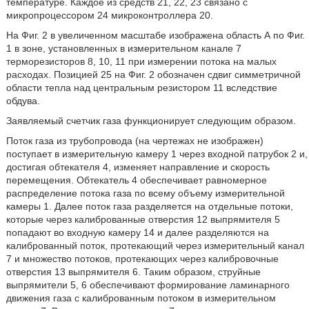
температуре. Каждое из средств 21, 22, 23 связано с
микропроцессором 24 микроконтроллера 20.
На Фиг. 2 в увеличенном масштабе изображена область А по Фиг.
1 в зоне, установленных в измерительном канале 7
терморезисторов 8, 10, 11 при измерении потока на малых
расходах. Позицией 25 на Фиг. 2 обозначен сдвиг симметричной
области тепла над центральным резистором 11 вследствие
обдува.
Заявляемый счетчик газа функционирует следующим образом.
Поток газа из трубопровода (на чертежах не изображен)
поступает в измерительную камеру 1 через входной патрубок 2 и,
достигая обтекателя 4, изменяет направление и скорость
перемещения. Обтекатель 4 обеспечивает равномерное
распределение потока газа по всему объему измерительной
камеры 1. Далее поток газа разделяется на отдельные потоки,
которые через калиброванные отверстия 12 выпрямителя 5
попадают во входную камеру 14 и далее разделяются на
калиброванный поток, протекающий через измерительный канал
7 и множество потоков, протекающих через калибровочные
отверстия 13 выпрямителя 6. Таким образом, струйные
выпрямители 5, 6 обеспечивают формирование ламинарного
движения газа с калиброванным потоком в измерительном