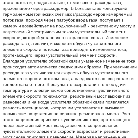
этого потока и, следовательно, от массового расхода газа,
проходящего через расходомер. В большинстве конструкций
термоанемометрических счетчиков/расходомеров измеряемый
поток газа, проходя через патрубок ввода газа, поступает в
камеру и воздействует на подключенный к резистивному мосту и
нагреваемый электрическим током чувствительный элемент
скорости, который установлен в горловине сопла. Изменение
расхода газа, а значит, и скорости обдува чувствительного
элемента скорости потоком газа приводит к изменению тока,
протекающего через чувствительный элемент скорости.
Благодаря усилителю обратной связи указанное изменение тока
происходит автоматически следующим образом. При увеличении
расхода газа увеличивается скорость обдува чувствительного
элемента скорости потоком газа, а следовательно, возрастает и
теплоотдача от него. В результате возрастания теплоотдачи
температура и электрическое сопротивление чувствительного
элемента скорости понижаются, резистивный мост выходит из
равновесия и на входе усилителя обратной связи появляется
разность потенциалов, которая им усиливается и вызывает
повышение напряжения на вершине резистивного моста. Рост
этого напряжения приводит к увеличению тока, протекающего
через резистивный мост, вследствие чего сопротивление
чувствительного элемента скорости возрастает и резистивный
мост снова приходит в равновесие. Измеряя напряжение на