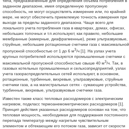
типа, предназначенные для определения объема потребления в
заданном диапазоне, имея определенную пропускную
способность, не могут осуществлять измерение или, по крайней
мере, не могут обеспечить приемлемую точность измерения при
выходе за пределы заданного диапазона. Чаще всего для
локального учета потребления газа в квартирах, домах, офисах,
небольших топочных и т.п.используют, как правило, небольшие
мембранные (камерные, диафрагменные), реже ультразвуковые,
струйные, небольшие ротационные счетчики газа с максимальной
3
пропускной способностью от 1 до 6 м
/ч [1]. На узлах учета
крупных потребителей используются промышленные счетчики с
3
максимальной пропускной способностью свыше 40 м
/ч. Так, в
газовых котельных промышленных и сельхозпредприятий, узлах
учета газораспределительных сетей используют, в основном,
ротационные, турбинные, вихревые, ультразвуковые, струйные
счетчики газа, а на магистральных сетях - сужающие устройства,
турбинные, вихревые, ультразвуковые счетчики газа.
Известен также класс тепловых расходомеров с электрическим
нагревом, подкласс термоанемометрических расходомеров [1].
Принцип действия указанных расходомеров основан на том, что
тепловая мощность, необходимая для поддержания постоянного
перепада температур между нагретым чувствительным
элементом и обтекающим его потоком газа, зависит от скорости