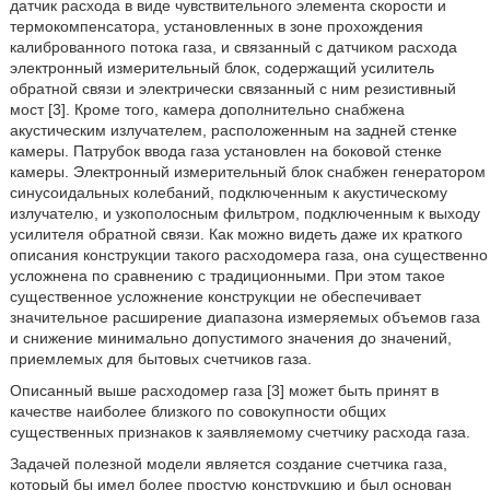
датчик расхода в виде чувствительного элемента скорости и
термокомпенсатора, установленных в зоне прохождения
калиброванного потока газа, и связанный с датчиком расхода
электронный измерительный блок, содержащий усилитель
обратной связи и электрически связанный с ним резистивный
мост [3]. Кроме того, камера дополнительно снабжена
акустическим излучателем, расположенным на задней стенке
камеры. Патрубок ввода газа установлен на боковой стенке
камеры. Электронный измерительный блок снабжен генератором
синусоидальных колебаний, подключенным к акустическому
излучателю, и узкополосным фильтром, подключенным к выходу
усилителя обратной связи. Как можно видеть даже их краткого
описания конструкции такого расходомера газа, она существенно
усложнена по сравнению с традиционными. При этом такое
существенное усложнение конструкции не обеспечивает
значительное расширение диапазона измеряемых объемов газа
и снижение минимально допустимого значения до значений,
приемлемых для бытовых счетчиков газа.
Описанный выше расходомер газа [3] может быть принят в
качестве наиболее близкого по совокупности общих
существенных признаков к заявляемому счетчику расхода газа.
Задачей полезной модели является создание счетчика газа,
который бы имел более простую конструкцию и был основан