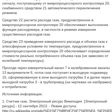
сигналу, поступающему от микропроцессорного контроллера 20,
снабженного средством 21 автоматического переключения
режимов
Средство 22 расчета расхода газа, предусмотренное в
микропроцессорном контроллере 20 обеспечивает выполнение
функции расходомера, в частности в режиме измерения
существенных расходов газа.
Средство 23 приведения измеренного расхода и объема газа к
атмосферным условиям по температуре, предусмотренное в
микропроцессорном контроллере 20 обеспечивает определение
стоимости реально потребленного объема газа (не зависимо от
колебаний температуры).
Проходя через измерительный канал 7 и калиброванные каналы
13 выпрямителя 6, поток газа поступает в выходную подкамеру
15, сформированную в зоне выходного патрубка 3 и далее через
выходной патрубок 3 - в трубопровод (на чертежах не изображен)
к потребителю.
Источники информации.
1. Счетчик газа. Электронный ресурс Википедия. [Электронный
ресурс] - 12 сентября 2013. - Режим доступа:
http://ru.wikipedia.org/wiki/%D1%F7%B8%F2%F7%E8%EA_%E3%