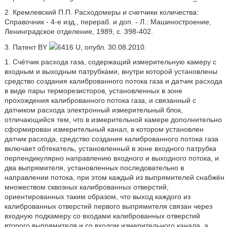
2. Кремлевский П.П. Расходомеры и счетчики количества:
Справочник - 4-е изд., перераб. и доп. - Л.: Машиностроение,
Ленинградское отделение, 1989, с. 398-402.
3. Патент BY
6416 U, опубл. 30.08.2010.
1. Счётчик расхода газа, содержащий измерительную камеру с
входным и выходным патрубками, внутри которой установлены
средство создания калиброванного потока газа и датчик расхода
в виде пары терморезисторов, установленных в зоне
прохождения калиброванного потока газа, и связанный с
датчиком расхода электронный измерительный блок,
отличающийся тем, что в измерительной камере дополнительно
сформирован измерительный канал, в котором установлен
датчик расхода, средство создания калиброванного потока газа
включает обтекатель, установленный в зоне входного патрубка
перпендикулярно направлению входного и выходного потока, и
два выпрямителя, установленных последовательно в
направлении потока, при этом каждый из выпрямителей снабжён
множеством сквозных калиброванных отверстий,
ориентированных таким образом, что выход каждого из
калиброванных отверстий первого выпрямителя связан через
входную подкамеру со входами калиброванных отверстий
второго выпрямителя и со входом измерительного канала, а