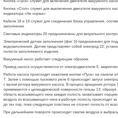
Кнопка «Пуск» служит для включения двигателя вакуумного насо
Кнопка «Стоп» служит для выключения двигателя вакуумного нас
индикатора «Не норма».
Кабели 18 и 19 служат для соединения блока управления, соотве
заполнения.
Световые индикаторы 20 предназначены для визуального контро
Электрический датчик заполнения (фиг. 5) предназначен для по
водозаполнения. Датчик представляет собой электрод 22, устано
полости заполняемого изделия.
Вакуумный насос работает следующим образом.
Привод насоса осуществляется от электродвигателя 5, закреплен
Работа насоса происходит нажатием кнопки «Пуск» на панели эл
7. Затем с помощью пускового реле 6 происходит запуск электро
с валом ротора вакуумного насоса. В процесс вращения ротора 
прижимаются к цилиндрической поверхности гильзы 13, образуя
область всасывающего окна каждая полость захватывает порцию
воздуха из всасывающего окна в рабочую полость происходит за
до тех пор, пока следующая пластина не отсечет полость от вса
При дальнейшем повороте происходит сжатие воздуха и выбрасы