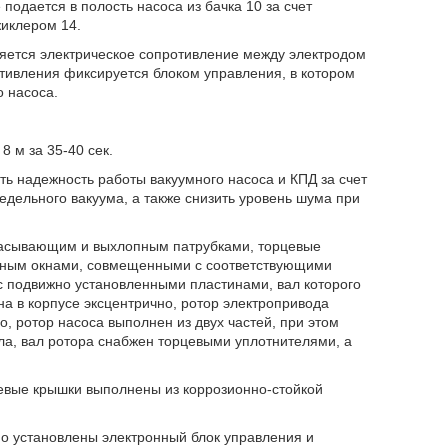
одается в полость насоса из бачка 10 за счет
иклером 14.
яется электрическое сопротивление между электродом
тивления фиксируется блоком управления, в котором
 насоса.
 м за 35-40 сек.
ь надежность работы вакуумного насоса и КПД за счет
дельного вакуума, а также снизить уровень шума при
всасывающим и выхлопным патрубками, торцевые
скным окнами, совмещенными с соответствующими
с подвижно установленными пластинами, вал которого
а в корпусе эксцентрично, ротор электропривода
, ротор насоса выполнен из двух частей, при этом
а, вал ротора снабжен торцевыми уплотнителями, а
рцевые крышки выполнены из коррозионно-стойкой
но установлены электронный блок управления и