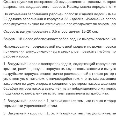
Смазка трущихся поверхностей осуществляется маслом, которое п
разряжения, создаваемого насосом. Расход масла определяют ж
По окончании заполнения рабочей полости изделия водой измен
22 датчика заполнения и корпусом 23 изделия. Изменение сопро
формируется сигнал на отключение электродвигателя вакуумного
Скорость вакуумирования с 3,5 м составляет 15-20 сек.
Вакуумный насос обеспечивает забор воды с высоты всасывания 8
Использование предлагаемой полезной модели позволит повысит
применения антифрикционных материалов, повысить глубину пре
работе насоса.
1. Вакуумный насос с электроприводом, содержащий корпус с 
крышки, размещенную в корпусе гильзу с всасывающим и выпу
патрубками корпуса, эксцентрично размещенный в гильзе ротор 
уплотнен уплотнителем, отличающийся тем, что гильза размещен
закреплен на двух опорах и соединен с ротором насоса шарнирно
барабан ротора насоса выполнен из антифрикционного материал
подвижно установленные пластины выполнены из триболита.
2. Вакуумный насос по п.1, отличающийся тем, что гильза и то
термически упрочненной стали.
3. Вакуумный насос по п.1, отличающийся тем, что дополнитель