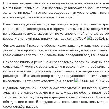
Полезная модель относится к вакуумной технике, а именно к ко
может найти применение в насосных установках пожарных автомо
заполнении водой из открытых водоемов при уровне воды ниже 
всасывающих рукавов и пожарного насоса.
Известен вакуумный насос, содержащий корпус с торцевыми кр
концентрично размещенную в корпусе гильзу с всасывающим и
патрубками корпуса, эксцентрично установленный в гильзе рот
разделительными пластинами (см. авт. свид. СССР
1800114, кл
Однако данный насос не обеспечивает заданную надежность раб
достаточной прочностью, а также имеют высокую гигроскопичност
(разбуханию) пластин при возможном попадании воды в насос и 
Наиболее близким решением к заявляемой полезной модели явл
содержащий корпус с всасывающим и выхлопным патрубками, то
гильзу с всасывающим и выпускным окнами, совмещенными с со
размещенный в гильзе ротор с подвижно установленными пласти
выполнены из стеклотекстолита (см. патент
56500, МПК F04C 2/
В данном вакуумном насосе в качестве уплотнения используютс
эластичного материала, что в ряде случаев не обеспечивает тре
защитных конусов для предотвращения выворачивания. Кроме тог
обладающие высокой твердостью изнашивают часть гильзы и рот
срока службы насоса.