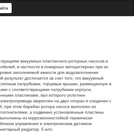
айти
нструкциям вакуумных пластинчато-роторных насосов и
билей, в частности в пожарных автоцистернах при их
уровня заполняемой емкости для водозаполнения
 результат достигается за счет того, что вакуумный
ыхлопным патрубками, торцевые крышки, размещенную в
ыми с соответствующими патрубками корпуса,
енными пластинами, вал которого уплотнен
 электропривода закреплен на двух опорах и соединен с
й, при этом барабан ротора насоса выполнен из
плотнителями, а подвижно установленные пластины
 выполнены из коррозионностойкой термически
блоком управления и электрическим датчиком
нетарный редуктор. 5 илл.