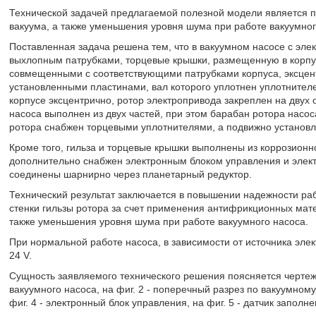
Технической задачей предлагаемой полезной модели является 
вакуума, а также уменьшения уровня шума при работе вакуумног
Поставленная задача решена тем, что в вакуумном насосе с эл
выхлопным патрубками, торцевые крышки, размещенную в корпу
совмещенными с соответствующими патрубками корпуса, эксцен
установленными пластинами, вал которого уплотнен уплотнителе
корпусе эксцентрично, ротор электропривода закреплен на двух
насоса выполнен из двух частей, при этом барабан ротора насо
ротора снабжен торцевыми уплотнителями, а подвижно установ
Кроме того, гильза и торцевые крышки выполнены из коррозионн
дополнительно снабжен электронным блоком управления и элект
соединены шарнирно через планетарный редуктор.
Технический результат заключается в повышении надежности ра
стенки гильзы ротора за счет применения антифрикционных мат
также уменьшения уровня шума при работе вакуумного насоса.
При нормальной работе насоса, в зависимости от источника элек
24 V.
Сущность заявляемого технического решения поясняется чертежо
вакуумного насоса, на фиг. 2 - поперечный разрез по вакуумному 
фиг. 4 - электронный блок управления, на фиг. 5 - датчик заполне