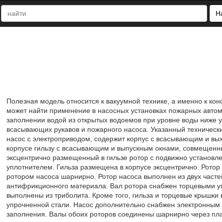
Н
Полезная модель относится к вакуумной технике, а именно к ко
может найти применение в насосных установках пожарных автомо
заполнении водой из открытых водоемов при уровне воды ниже 
всасывающих рукавов и пожарного насоса. Указанный технический
насос с электроприводом, содержит корпус с всасывающим и в
корпусе гильзу с всасывающим и выпускным окнами, совмещенн
эксцентрично размещенный в гильзе ротор с подвижно установл
уплотнителем. Гильза размещена в корпусе эксцентрично. Ротор
ротором насоса шарнирно. Ротор насоса выполнен из двух часте
антифрикционного материала. Вал ротора снабжен торцевыми у
выполнены из триболита. Кроме того, гильза и торцевые крышки
упрочненной стали. Насос дополнительно снабжен электронным 
заполнения. Валы обоих роторов соединены шарнирно через пла