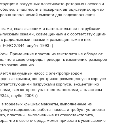
нструкциям вакуумных пластинчато-роторных насосов и
билей, в частности в пожарных автоцистернах при их
уровня заполняемой емкости для водозаполнения
ышками, всасывающим и нагнетательным патрубками,
 выпускным окнами, совмещенными с соответствующими
ор с радиальными пазами и размещенными в них
. F04C 2/344, опубл. 1993 г).
оты. Применение пластин из текстолита не обладают
ь, что в свою очередь, приводит к изменению размеров
его заклиниванию.
яется вакуумный насос с электроприводом,
рцевые крышки, концентрично размещенную в корпусе
ответствующими патрубками корпуса, эксцентрично
нами, вал которого уплотнен манжетами, а пластины
344, опубл. 2006 г).
я в торцевых крышках манжеты, выполненные из
буемую надежность работы насоса и требует установки
о, пластины, выполненные из стеклотекстолита,
ора, что в свою очередь может привести к уменьшению