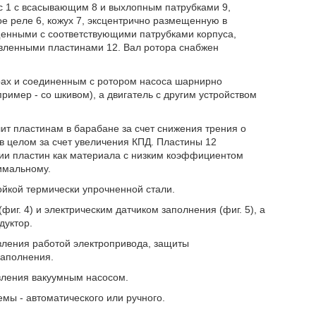
ус 1 с всасывающим 8 и выхлопным патрубками 9,
ое реле 6, кожух 7, эксцентрично размещенную в
щенными с соответствующими патрубками корпуса,
овленными пластинами 12. Вал ротора снабжен
рах и соединенным с ротором насоса шарнирно
ример - со шкивом), а двигатель с другим устройством
ит пластинам в барабане за счет снижения трения о
в целом за счет увеличения КПД. Пластины 12
ии пластин как материала с низким коэффициентом
нимальному.
ойкой термически упрочненной стали.
г. 4) и электрическим датчиком заполнения (фиг. 5), а
дуктор.
вления работой электропривода, защиты
заполнения.
вления вакуумным насосом.
мы - автоматического или ручного.