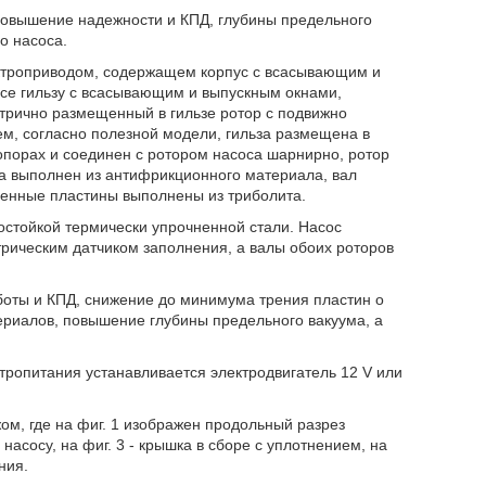
повышение надежности и КПД, глубины предельного
о насоса.
ектроприводом, содержащем корпус с всасывающим и
се гильзу с всасывающим и выпускным окнами,
трично размещенный в гильзе ротор с подвижно
м, согласно полезной модели, гильза размещена в
 опорах и соединен с ротором насоса шарнирно, ротор
са выполнен из антифрикционного материала, вал
ленные пластины выполнены из триболита.
остойкой термически упрочненной стали. Насос
рическим датчиком заполнения, а валы обоих роторов
боты и КПД, снижение до минимума трения пластин о
ериалов, повышение глубины предельного вакуума, а
тропитания устанавливается электродвигатель 12 V или
м, где на фиг. 1 изображен продольный разрез
насосу, на фиг. 3 - крышка в сборе с уплотнением, на
ния.