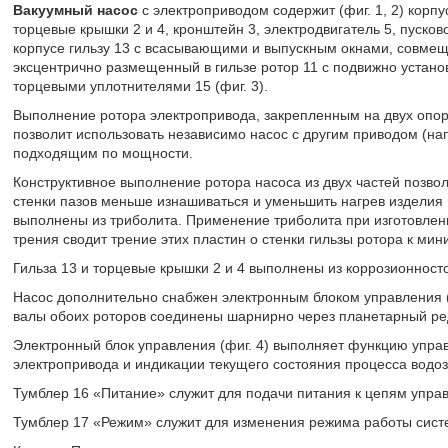
Вакуумный насос
с электроприводом содержит (фиг. 1, 2) корп
торцевые крышки 2 и 4, кронштейн 3, электродвигатель 5, пусков
корпусе гильзу 13 с всасывающими и выпускным окнами, совме
эксцентрично размещенный в гильзе ротор 11 с подвижно устан
торцевыми уплотнителями 15 (фиг. 3).
Выполнение ротора электропривода, закрепленным на двух опо
позволит использовать независимо насос с другим приводом (нап
подходящим по мощности.
Конструктивное выполнение ротора насоса из двух частей позвол
стенки пазов меньше изнашиваться и уменьшить нагрев изделия 
выполнены из триболита. Применение триболита при изготовлен
трения сводит трение этих пластин о стенки гильзы ротора к ми
Гильза 13 и торцевые крышки 2 и 4 выполнены из коррозионност
Насос дополнительно снабжен электронным блоком управления (фи
валы обоих роторов соединены шарнирно через планетарный ре
Электронный блок управления (фиг. 4) выполняет функцию упра
электропривода и индикации текущего состояния процесса водо
Тумблер 16 «Питание» служит для подачи питания к цепям упра
Тумблер 17 «Режим» служит для изменения режима работы систе