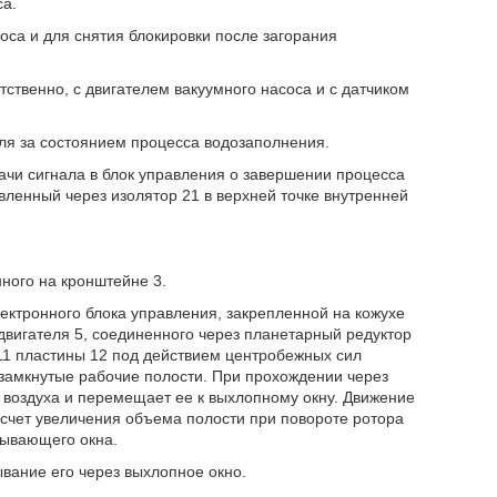
са.
оса и для снятия блокировки после загорания
тственно, с двигателем вакуумного насоса и с датчиком
ля за состоянием процесса водозаполнения.
дачи сигнала в блок управления о завершении процесса
вленный через изолятор 21 в верхней точке внутренней
ного на кронштейне 3.
ектронного блока управления, закрепленной на кожухе
двигателя 5, соединенного через планетарный редуктор
11 пластины 12 под действием центробежных сил
 замкнутые рабочие полости. При прохождении через
 воздуха и перемещает ее к выхлопному окну. Движение
 счет увеличения объема полости при повороте ротора
сывающего окна.
вание его через выхлопное окно.