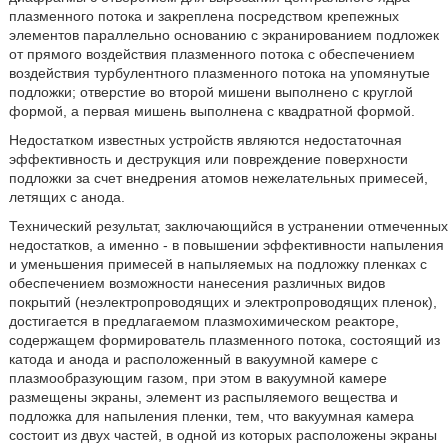
плазменного потока и закреплена посредством крепежных
элементов параллельно основанию с экранированием подложек
от прямого воздействия плазменного потока с обеспечением
воздействия турбулентного плазменного потока на упомянутые
подложки; отверстие во второй мишени выполнено с круглой
формой, а первая мишень выполнена с квадратной формой.
Недостатком известных устройств являются недостаточная
эффективность и деструкция или повреждение поверхности
подложки за счет внедрения атомов нежелательных примесей,
летящих с анода.
Технический результат, заключающийся в устранении отмеченных
недостатков, а именно - в повышении эффективности напыления
и уменьшения примесей в напыляемых на подложку пленках с
обеспечением возможности нанесения различных видов
покрытий (неэлектропроводящих и электропроводящих пленок),
достигается в предлагаемом плазмохимическом реакторе,
содержащем формирователь плазменного потока, состоящий из
катода и анода и расположенный в вакуумной камере с
плазмообразующим газом, при этом в вакуумной камере
размещены экраны, элемент из распыляемого вещества и
подложка для напыления пленки, тем, что вакуумная камера
состоит из двух частей, в одной из которых расположены экраны