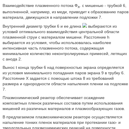
Взаимодействие плазменного потока Ф
. с мишенью - трубкой 6,
я
выполненной, например, из меди, приводит к образованию паров
материала, движущихся в направлении подложки 7.
Внутренний диаметр трубки 6 и ее длина
выбираются из
условий оптимального взаимодействия центральной области
плазменной струи с материалом мишени. Расстояние h
выбирается из условия, чтобы использовалась наиболее
интенсивная часть плазменного потока, содержащая
минимальное количество неконтролируемых примесей, летящих
с анода 2.
Вынос t конца трубки 6 над поверхностью экрана определяется
из условия минимального попадания паров экрана 9 в трубку 6.
Расстояние X задается с помощью штока 8 из требований
размера и однородности области напыления пленки на подложке
7.
Плазмохимический реактор обеспечивает осаждение
композитных пленок различных составов путем использования
мишеней из различных материалов и плазмообразующих газов.
В предлагаемом плазмохимическом реакторе осуществляется
напыление тонких пленок материалов при протекании газо- и
твердотельных плазмохимических реакций на поверхности