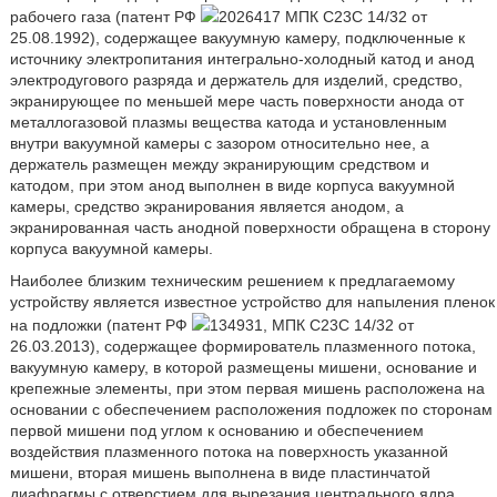
рабочего газа (патент РФ
2026417 МПК C23C 14/32 от
25.08.1992), содержащее вакуумную камеру, подключенные к
источнику электропитания интегрально-холодный катод и анод
электродугового разряда и держатель для изделий, средство,
экранирующее по меньшей мере часть поверхности анода от
металлогазовой плазмы вещества катода и установленным
внутри вакуумной камеры с зазором относительно нее, а
держатель размещен между экранирующим средством и
катодом, при этом анод выполнен в виде корпуса вакуумной
камеры, средство экранирования является анодом, а
экранированная часть анодной поверхности обращена в сторону
корпуса вакуумной камеры.
Наиболее близким техническим решением к предлагаемому
устройству является известное устройство для напыления пленок
на подложки (патент РФ
134931, МПК C23C 14/32 от
26.03.2013), содержащее формирователь плазменного потока,
вакуумную камеру, в которой размещены мишени, основание и
крепежные элементы, при этом первая мишень расположена на
основании с обеспечением расположения подложек по сторонам
первой мишени под углом к основанию и обеспечением
воздействия плазменного потока на поверхность указанной
мишени, вторая мишень выполнена в виде пластинчатой
диафрагмы с отверстием для вырезания центрального ядра