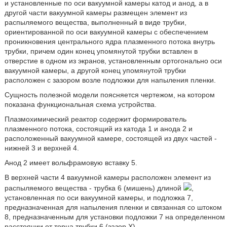
и установленные по оси вакуумной камеры катод и анод, а в
другой части вакуумной камеры размещен элемент из
распыляемого вещества, выполненный в виде трубки,
ориентированной по оси вакуумной камеры с обеспечением
проникновения центрального ядра плазменного потока внутрь
трубки, причем один конец упомянутой трубки вставлен в
отверстие в одном из экранов, установленным ортогонально оси
вакуумной камеры, а другой конец упомянутой трубки
расположен с зазором возле подложки для напыления пленки.
Сущность полезной модели поясняется чертежом, на котором
показана функциональная схема устройства.
Плазмохимический реактор содержит формирователь
плазменного потока, состоящий из катода 1 и анода 2 и
расположенный вакуумной камере, состоящей из двух частей -
нижней 3 и верхней 4.
Анод 2 имеет вольфрамовую вставку 5.
В верхней части 4 вакуумной камеры расположен элемент из
распыляемого вещества - трубка 6 (мишень) длиной
,
установленная по оси вакуумной камеры, и подложка 7,
предназначенная для напыления пленки и связанная со штоком
8, предназначенным для установки подложки 7 на определенном
расстоянии от торца трубки 6 (зазор X).