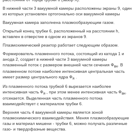
В нижней части 3 вакуумной камеры расположены экраны 9, один
из которых установлен ортогонально оси вакуумной камеры
Вакуумная камера заполнена плазмообразующим газом.
Открытый конец трубки 6, расположенный на расстоянии h,
вставлен в отверстие в одном из экранов 9.
Плазмохимический реактор работает следующим образом.
Формирователь плазменного потока, состоящий из катода 1 и
анода 2, создает в нижней части 3 вакуумной камеры
плазменный поток с размером внешней части сечения Ф
. В
вн
плазменном потоке наиболее интенсивная центральная часть
имеет размер центрального ядра Ф
.
я
Из плазменного потока трубкой 6 вырезается наиболее
интенсивная часть Ф
., при этом менее интенсивная часть Ф
.
я
вн
отсекается. Выделенная часть плазменного потока
взаимодействует с материалом трубки 6.
Верхняя часть 4 вакуумной камеры является зоной
плазмохимического взаимодействия. Меняя плазмообразующие
газы и материал мишени - трубки 6, можно получать различные
газо- и твердофазные вещества.