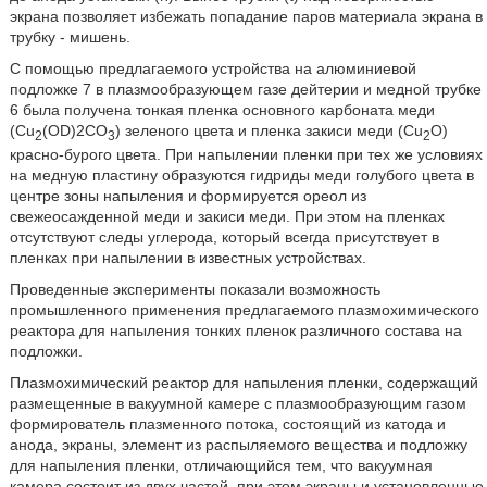
экрана позволяет избежать попадание паров материала экрана в
трубку - мишень.
С помощью предлагаемого устройства на алюминиевой
подложке 7 в плазмообразующем газе дейтерии и медной трубке
6 была получена тонкая пленка основного карбоната меди
(Cu
(OD)2CO
) зеленого цвета и пленка закиси меди (Cu
O)
2
3
2
красно-бурого цвета. При напылении пленки при тех же условиях
на медную пластину образуются гидриды меди голубого цвета в
центре зоны напыления и формируется ореол из
свежеосажденной меди и закиси меди. При этом на пленках
отсутствуют следы углерода, который всегда присутствует в
пленках при напылении в известных устройствах.
Проведенные эксперименты показали возможность
промышленного применения предлагаемого плазмохимического
реактора для напыления тонких пленок различного состава на
подложки.
Плазмохимический реактор для напыления пленки, содержащий
размещенные в вакуумной камере с плазмообразующим газом
формирователь плазменного потока, состоящий из катода и
анода, экраны, элемент из распыляемого вещества и подложку
для напыления пленки, отличающийся тем, что вакуумная
камера состоит из двух частей, при этом экраны и установленные