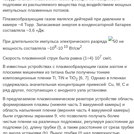
подложки из распыляемого вещества под воздействием мощных
импульсных плазменных потоков.
Плазмообразующим газом являлся дейтерий при давлении в
камере ~4 Торр. Запасаемая энергия в конденсаторной батарее
составляла ~3,6 «Дж.
При длительности импульса электрического разряда
50 не
8
10
2
мощность составляла ~10
-10
Вт/см
.
7
Скорость плазменной струи была равна (1÷4)·10
см/с.
В известных устройствах с плазмообразующим газом азотом и
плоскими мишенями из титана были получены тонкие
композиционные пленки Ti, TiN и TiO
[6, 7]. Однако в пленках
2
содержалась значительная концентрация примесей: Cu, W, C и
ряд других, поступающих с анодного узла установки.
В предлагаемом плазмохимическом реакторе устройстве область
формирования плазмы (нижняя часть 3 вакуумной камеры) и
область напыления пленки (верхняя часть 4 вакуумной камеры)
были отделены экранами 9, что позволило получать более
чистые пленки на различных подложках, регулируя расстояние до
подложки (x), длину трубки (l), а также расстояние от среза трубки
до анода установки (h). Вынос трубки (t) над поверхностью