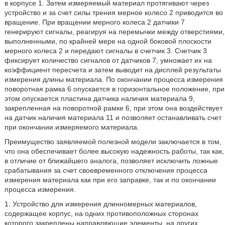
в корпусе 1. Затем измеряемый материал протягивают через
устройство и за счет силы трения мерное колесо 2 приводится во
вращение. При вращении мерного колеса 2 датчики 7
генерируют сигналы, реагируя на перемычки между отверстиями,
выполненными, по крайней мере на одной боковой плоскости
мерного колеса 2 и передают сигналы в счетчик 3. Счетчик 3
фиксирует количество сигналов от датчиков 7, умножает их на
коэффициент пересчета и затем выводит на дисплей результаты
измерения длины материала. По окончании процесса измерения
поворотная рамка 6 опускается в горизонтальное положение, при
этом опускается пластина датчика наличия материала 9,
закрепленная на поворотной рамке 6, при этом она воздействует
на датчик наличия материала 11 и позволяет останавливать счет
при окончании измеряемого материала.
Преимущество заявляемой полезной модели заключается в том,
что она обеспечивает более высокую надежность работы, так как,
в отличие от ближайшего аналога, позволяет исключить ложные
срабатывания за счет своевременного отключения процесса
измерения материала как при его заправке, так и по окончании
процесса измерения.
1. Устройство для измерения длинномерных материалов,
содержащее корпус, на одних противоположных сторонах
которого закреплены направляющие элементы, на других