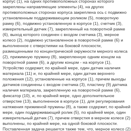
корпус (1), на одних противоположных сторонах которого
закреплены направляющие элементы (4), на других
противоположных сторонах корпуса закреплена ось с подвижно
установленным поддерживающим роликом (5), поворотную
рамку (6), подвижно установленную в корпусе (1), счетчик (3),
измерительный датчик (7), закрепленный на поворотной рамке
(6), выход которого соединен с входом счетчика (3), мерное
колесо (2), подвижно установленное в поворотной рамке (6) и
выполненное с отверстиями на боковой плоскости,
размещенными по концентрической окружности мерного колеса
(2), прижимную пружину (8), закрепленную одним концом на
поворотной рамке (6), а другим концом - на корпусе (1),
Устройство содержит, по крайней мере, один датчик наличия
материала (11) и, по крайней мере, один датчик верхнего
положения (12), установленные на корпусе (1), причем выходы
датчиков соединены с входом счетчика (3), пластину (9) датчика
наличия материала, закрепленную на поворотной рамке (6),
фиксатор (10), и, по крайней мере, одно дополнительное
отверстие (13), выполненное в корпусе (1), для регулирования
натяжения прижимной пружины (8), а также содержит, по крайней
мере, один поддерживающий ролик (5), по крайней мере, один
измерительный датчик (7), причем отверстия в мерном колесе (2)
выполнены, по крайней мере, на одной боковой плоскости.
Поставленная задача решается также тем, что, мерное колесо (2)