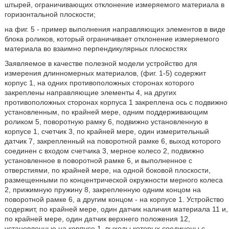
штырей, ограничивающих отклонение измеряемого материала в
горизонтальной плоскости;
на фиг. 5 - пример выполнения направляющих элементов в виде
блока роликов, который ограничивает отклонение измеряемого
материала во взаимно перпендикулярных плоскостях
Заявляемое в качестве полезной модели устройство для
измерения длинномерных материалов, (фиг. 1-5) содержит
корпус 1, на одних противоположных сторонах которого
закреплены направляющие элементы 4, на других
противоположных сторонах корпуса 1 закреплена ось с подвижно
установленным, по крайней мере, одним поддерживающим
роликом 5, поворотную рамку 6, подвижно установленную в
корпусе 1, счетчик 3, по крайней мере, один измерительный
датчик 7, закрепленный на поворотной рамке 6, выход которого
соединен с входом счетчика 3, мерное колесо 2, подвижно
установленное в поворотной рамке 6, и выполненное с
отверстиями, по крайней мере, на одной боковой плоскости,
размещенными по концентрической окружности мерного колеса
2, прижимную пружину 8, закрепленную одним концом на
поворотной рамке 6, а другим концом - на корпусе 1. Устройство
содержит, по крайней мере, один датчик наличия материала 11 и,
по крайней мере, один датчик верхнего положения 12,
установленные на корпусе 1, выходы которых соединены с