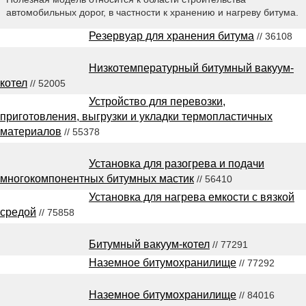
автомобильных дорог, в частности к хранению и нагреву битума.
Резервуар для хранения битума
// 36108
Низкотемпературный битумный вакуум-
котел
// 52005
Устройство для перевозки,
приготовления, выгрузки и укладки термопластичных
материалов
// 55378
Установка для разогрева и подачи
многокомпонентных битумных мастик
// 56410
Установка для нагрева емкости с вязкой
средой
// 75858
Битумный вакуум-котел
// 77291
Наземное битумохранилище
// 77292
Наземное битумохранилище
// 84016