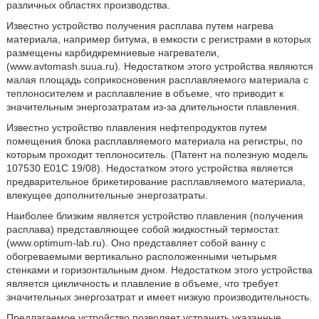
различных областях производства.
Известно устройство получения расплава путем нагрева
материала, например битума, в емкости с регистрами в которых
размещены карбидкремниевые нагреватели,
(www.avtomash.suua.ru). Недостатком этого устройства являются
малая площадь соприкосновения расплавляемого материала с
теплоносителем и расплавление в объеме, что приводит к
значительным энергозатратам из-за длительности плавления.
Известно устройство плавления нефтепродуктов путем
помещения блока расплавляемого материала на регистры, по
которым проходит теплоноситель. (Патент на полезную модель
107530 Е01С 19/08). Недостатком этого устройства является
предварительное брикетирование расплавляемого материала,
влекущее дополнительные энергозатраты.
Наиболее близким является устройство плавления (получения
расплава) представляющее собой жидкостный термостат.
(www.optimum-lab.ru). Оно представляет собой ванну с
обогреваемыми вертикально расположенными четырьмя
стенками и горизонтальным дном. Недостатком этого устройства
является цикличность и плавление в объеме, что требует
значительных энергозатрат и имеет низкую производительность.
Предлагаемое устройство позволяет устранить указанные