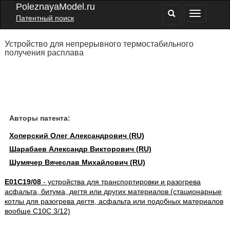
PoleznayaModel.ru
Патентный поиск
Устройство для непрерывного термостабильного
получения расплава
Авторы патента:
Хоперский Олег Александрович (RU)
Шарабаев Александр Викторович (RU)
Шумячер Вячеслав Михайлович (RU)
E01C19/08
- устройства для транспортировки и разогрева
асфальта, битума, дегтя или других материалов (стационарные
котлы для разогрева дегтя, асфальта или подобных материалов
вообще C10C 3/12)