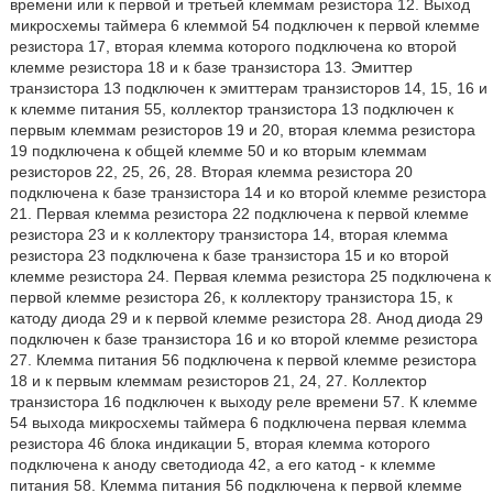
времени или к первой и третьей клеммам резистора 12. Выход
микросхемы таймера 6 клеммой 54 подключен к первой клемме
резистора 17, вторая клемма которого подключена ко второй
клемме резистора 18 и к базе транзистора 13. Эмиттер
транзистора 13 подключен к эмиттерам транзисторов 14, 15, 16 и
к клемме питания 55, коллектор транзистора 13 подключен к
первым клеммам резисторов 19 и 20, вторая клемма резистора
19 подключена к общей клемме 50 и ко вторым клеммам
резисторов 22, 25, 26, 28. Вторая клемма резистора 20
подключена к базе транзистора 14 и ко второй клемме резистора
21. Первая клемма резистора 22 подключена к первой клемме
резистора 23 и к коллектору транзистора 14, вторая клемма
резистора 23 подключена к базе транзистора 15 и ко второй
клемме резистора 24. Первая клемма резистора 25 подключена к
первой клемме резистора 26, к коллектору транзистора 15, к
катоду диода 29 и к первой клемме резистора 28. Анод диода 29
подключен к базе транзистора 16 и ко второй клемме резистора
27. Клемма питания 56 подключена к первой клемме резистора
18 и к первым клеммам резисторов 21, 24, 27. Коллектор
транзистора 16 подключен к выходу реле времени 57. К клемме
54 выхода микросхемы таймера 6 подключена первая клемма
резистора 46 блока индикации 5, вторая клемма которого
подключена к аноду светодиода 42, а его катод - к клемме
питания 58. Клемма питания 56 подключена к первой клемме