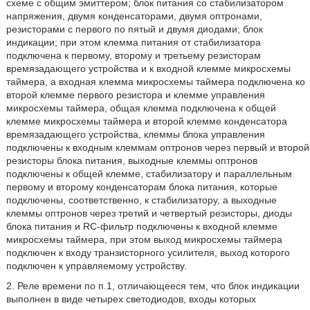
схеме с общим эмиттером; блок питания со стабилизатором
напряжения, двумя конденсаторами, двумя оптронами,
резисторами с первого по пятый и двумя диодами; блок
индикации; при этом клемма питания от стабилизатора
подключена к первому, второму и третьему резисторам
времязадающего устройства и к входной клемме микросхемы
таймера, а входная клемма микросхемы таймера подключена ко
второй клемме первого резистора и клемме управления
микросхемы таймера, общая клемма подключена к общей
клемме микросхемы таймера и второй клемме конденсатора
времязадающего устройства, клеммы блока управления
подключены к входным клеммам оптронов через первый и второй
резисторы блока питания, выходные клеммы оптронов
подключены к общей клемме, стабилизатору и параллельным
первому и второму конденсаторам блока питания, которые
подключены, соответственно, к стабилизатору, а выходные
клеммы оптронов через третий и четвертый резисторы, диоды
блока питания и RC-фильтр подключены к входной клемме
микросхемы таймера, при этом выход микросхемы таймера
подключен к входу транзисторного усилителя, выход которого
подключен к управляемому устройству.
2. Реле времени по п.1, отличающееся тем, что блок индикации
выполнен в виде четырех светодиодов, входы которых