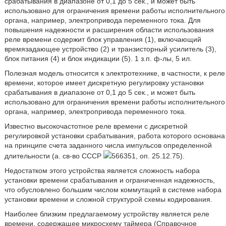
срабатывания в диапазоне от 0,1 до 5 сек., и может быть
использовано для ограничения времени работы исполнительного
органа, например, электропривода переменного тока. Для
повышения надежности и расширения области использования
реле времени содержит блок управления (1), включающий
времязадающее устройство (2) и транзисторный усилитель (3),
блок питания (4) и блок индикации (5). 1 з.п. ф-лы, 5 ил.
Полезная модель относится к электротехнике, в частности, к реле
времени, которое имеет дискретную регулировку установки
срабатывания в диапазоне от 0,1 до 5 сек., и может быть
использовано для ограничения времени работы исполнительного
органа, например, электропривода переменного тока.
Известно высокочастотное реле времени с дискретной
регулировкой установки срабатывания, работа которого основана
на принципе счета заданного числа импульсов определенной
длительности (а. св-во СССР
566351, оп. 25.12.75).
Недостатком этого устройства является сложность набора
установки времени срабатывания и ограниченная надежность,
что обусловлено большим числом коммутаций в системе набора
установки времени и сложной структурой схемы кодирования.
Наиболее близким предлагаемому устройству является реле
времени, содержащее микросхему таймера (Справочное