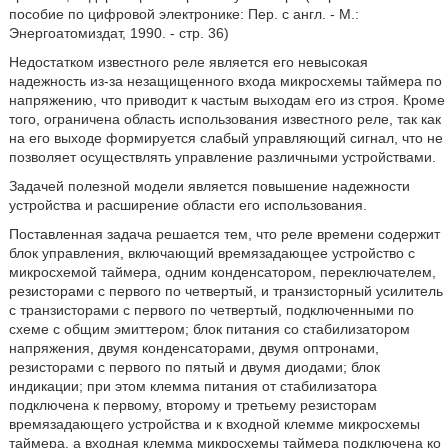
пособие по цифровой электронике: Пер. с англ. - М.:
Энергоатомиздат, 1990. - стр. 36)
Недостатком известного реле является его невысокая
надежность из-за незащищенного входа микросхемы таймера по
напряжению, что приводит к частым выходам его из строя. Кроме
того, ограничена область использования известного реле, так как
на его выходе формируется слабый управляющий сигнал, что не
позволяет осуществлять управление различными устройствами.
Задачей полезной модели является повышение надежности
устройства и расширение области его использования.
Поставленная задача решается тем, что реле времени содержит
блок управления, включающий времязадающее устройство с
микросхемой таймера, одним конденсатором, переключателем,
резисторами с первого по четвертый, и транзисторный усилитель
с транзисторами с первого по четвертый, подключенными по
схеме с общим эмиттером; блок питания со стабилизатором
напряжения, двумя конденсаторами, двумя оптронами,
резисторами с первого по пятый и двумя диодами; блок
индикации; при этом клемма питания от стабилизатора
подключена к первому, второму и третьему резисторам
времязадающего устройства и к входной клемме микросхемы
таймера, а входная клемма микросхемы таймера подключена ко