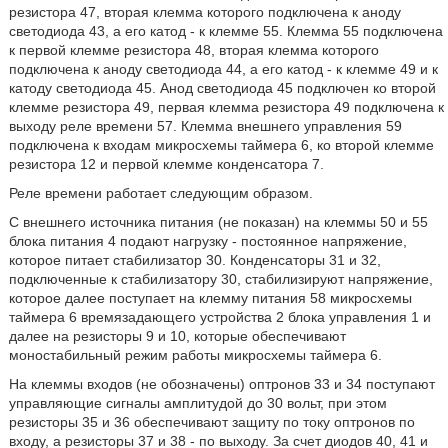
резистора 47, вторая клемма которого подключена к аноду
светодиода 43, а его катод - к клемме 55. Клемма 55 подключена
к первой клемме резистора 48, вторая клемма которого
подключена к аноду светодиода 44, а его катод - к клемме 49 и к
катоду светодиода 45. Анод светодиода 45 подключен ко второй
клемме резистора 49, первая клемма резистора 49 подключена к
выходу реле времени 57. Клемма внешнего управления 59
подключена к входам микросхемы таймера 6, ко второй клемме
резистора 12 и первой клемме конденсатора 7.
Реле времени работает следующим образом.
С внешнего источника питания (не показан) на клеммы 50 и 55
блока питания 4 подают нагрузку - постоянное напряжение,
которое питает стабилизатор 30. Конденсаторы 31 и 32,
подключенные к стабилизатору 30, стабилизируют напряжение,
которое далее поступает на клемму питания 58 микросхемы
таймера 6 времязадающего устройства 2 блока управления 1 и
далее на резисторы 9 и 10, которые обеспечивают
моностабильный режим работы микросхемы таймера 6.
На клеммы входов (не обозначены) оптронов 33 и 34 поступают
управляющие сигналы амплитудой до 30 вольт, при этом
резисторы 35 и 36 обеспечивают защиту по току оптронов по
входу, а резисторы 37 и 38 - по выходу. За счет диодов 40, 41 и