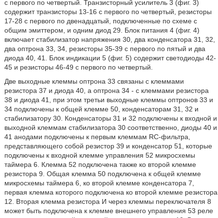
с первого по четвертый. Транзисторный усилитель 3 (фиг. 3)
содержит транзисторы 13-16 с первого по четвертый, резисторы
17-28 с первого по двенадцатый, подключенные по схеме с
общим эмиттером, и одним диод 29. Блок питания 4 (фиг. 4)
включает стабилизатор напряжения 30, два конденсатора 31, 32,
два оптрона 33, 34, резисторы 35-39 с первого по пятый и два
диода 40, 41. Блок индикации 5 (фиг. 5) содержит светодиоды 42-
45 и резисторы 46-49 с первого по четвертый.
Две выходные клеммы оптрона 33 связаны с клеммами
резистора 37 и диода 40, а оптрона 34 - с клеммами резистора
38 и диода 41, при этом третьи выходные клеммы оптронов 33 и
34 подключены к общей клемме 50, конденсаторам 31, 32 и
стабилизатору 30. Конденсаторы 31 и 32 подключены к входной и
выходной клеммам стабилизатора 30 соответственно, диоды 40 и
41 анодами подключены к первым клеммам RC-фильтра,
представляющего собой резистор 39 и конденсатор 51, которые
подключены к входной клемме управления 52 микросхемы
таймера 6. Клемма 52 подключена также ко второй клемме
резистора 9. Общая клемма 50 подключена к общей клемме
микросхемы таймера 6, ко второй клемме конденсатора 7,
первая клемма которого подключена ко второй клемме резистора
12. Вторая клемма резистора И через клеммы переключателя 8
может быть подключена к клемме внешнего управления 53 реле