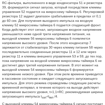
RC-фильтра, выполненного в виде конденсатора 51 и резистора
39, формируется сигнал запуска, который посредством клеммы
управления 52 подается на микросхему таймера 6. Регулировкой
резистора 12 задают диапазон срабатывания в пределах от 0,1
до 60 сек. Для получения выходного импульса на входную
клемму 52 микросхемы таймера 6 подается спадающий фронт.
Когда действует этот сигнал, запускающее входное напряжение
уменьшается ниже одной трети напряжения питания, на
выходной клемме 56 микросхемы таймера 6 появляется
напряжение высокого уровня. После этого конденсатор 7
заряжается от стабилизатора 30 через клемму питания 58 через
последовательно соединенные резисторы 11 и 12 или через
резистор 11 и клеммы внешнего управления 53 и 59, до тех пор,
пока напряжение на входной клемме микросхемы таймера 6 не
достигнет двух третей напряжения питания. В этот момент на
выходной клемме 54 микросхемы таймера 6 формируется
напряжение низкого уровня. При этом реле времени приводится
в пассивное состояние и ожидает следующего запускающего
импульса. Для этого режима справедливы следующие расчеты:
временной интервал, в течение которого на выходе действует
напряжение высокого уровня, t=1,1×RC; рекомендуемая ширина
запускающего импульса t
<t
/4.
зап
вкл
С выходной клеммы 54 микросхемы таймера 6 сигнал поступает