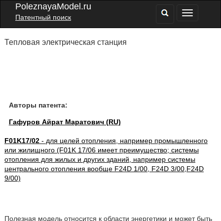
PoleznayaModel.ru
Патентный поиск
Тепловая электрическая станция
Авторы патента:
Гафуров Айрат Маратович (RU)
F01K17/02
- для целей отопления, например промышленного
или жилищного (F01K 17/06 имеет преимущество; системы
отопления для жилых и других зданий, например системы
центрального отопления вообще F24D 1/00, F24D 3/00,F24D
9/00)
Полезная модель относится к области энергетики и может быть