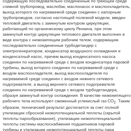
содержащую последовательно соединенные по греющей среде
сливной трубопровод, маслобак, маслонасос и маслоохладитель,
выход которого по нагреваемой среде соединен с напорным
трубопроводом, согласно настоящей полезной модели, введен
тепловой двигатель с замкнутым контуром циркуляции,
работающий по органическому циклу Ренкина, при этом
замкнутый контур циркуляции теплового двигателя выполнен в
виде контура с низкокипящим рабочим телом, содержащим
последовательно соединенные турбодетандер с
электрогенератором, конденсатор воздушного охлаждения и
конденсатный насос, причем выход конденсатного насоса
соединен по нагреваемой среде с входом конденсатора паровой
турбины, выход которого соединен по нагреваемой среде с
входом маслоохладителя, выход маслоохладителя по
нагреваемой среде соединен с входом нижнего сетевого
подогревателя, а выход верхнего сетевого подогревателя
соединен по нагреваемой среде с входом турбодетандера,
образуя замкнутый контур охлаждения. В качестве низкокипящего
рабочего тела используют сжиженный углекислый газ CO
. Таким
2
образом, технический результат достигается за счет полной
утилизации сбросной низкопотенциальной теплоты (скрытой
теплоты парообразования), утилизации низкопотенциальной
теплоты системы маслоснабжения подшипников паровой
турбины и утилизации низкопотенциальной теплоты пара