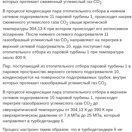
которых протекает сжиженный углекислый газ CO
.
2
В процессе конденсации пара отопительного отбора в нижнем
сетевом подогревателе 11 паровой турбины 1, происходит нагрев
сжиженного углекислого газа CO
свыше критической
2
температуры 304,13 К при котором происходит его интенсивное
испарение. После нижнего сетевого подогревателя 11
газообразный углекислый газ CO
направляют на перегрев в
2
верхний сетевой подогреватель 10, куда поступает пар
отопительного отбора из паровой турбины 1 при температуре
около 400 К.
Пар, поступающий из отопительного отбора паровой турбины 1 в
паровое пространство верхнего сетевого подогревателя 10,
конденсируется на поверхности подогреваемых трубок, внутри
которых протекает газообразный углекислый газ CO
.
2
В процессе конденсации пара отопительного отбора в верхнем
сетевом подогревателе 10 паровой турбины 1, происходит
перегрев газообразного углекислого газа CO
до
2
сверхкритической температуры от 304,13 К до 390 К при
сверхкритическом давлении от 7,4 МПа до 25 МПа, который
направляют в турбодетандер 6.
Процесс настроен таким образом, что в турбодетандере 6 не