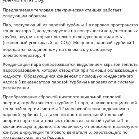
углекислый газ CO
.
2
Предлагаемая тепловая электрическая станция работает
следующим образом.
Пар, поступающий из паровой турбины 1 в паровое пространство
конденсатора 2, конденсируется на поверхности конденсаторных
трубок, внутри которых протекает охлаждающая жидкость
(сжиженный углекислый газ CO
). Мощность паровой турбины 1
2
передается соединенному на одном валу основному
электрогенератору 4.
Конденсация пара сопровождается выделением скрытой теплоты
парообразования, которая отводится при помощи охлаждающей
жидкости. Образующийся конденсат с помощью конденсатного
насоса 3 конденсатора паровой турбины направляют в систему
регенерации.
Преобразование сбросной низкопотенциальной тепловой
энергии, отработавшего в турбине 1 пара, и низкопотенциальной
тепловой энергии системы 12 маслоснабжения подшипников
паровой турбины 1, а также низкопотенциальной тепловой
энергии пара отопительных отборов из паровой турбины 1, в
механическую и, далее, в электрическую происходит в замкнутом
контуре циркуляции теплового двигателя 5, работающего по
органическому циклу Ренкина.