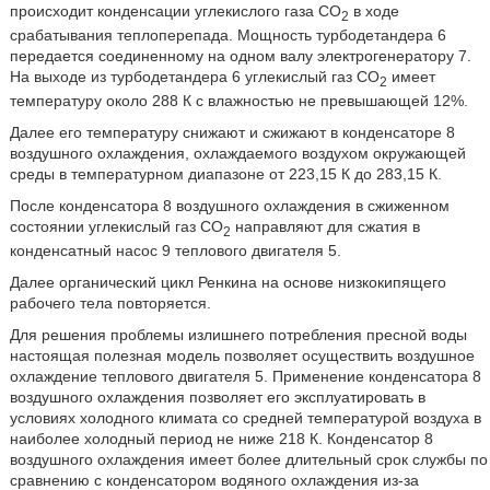
происходит конденсации углекислого газа CO
в ходе
2
срабатывания теплоперепада. Мощность турбодетандера 6
передается соединенному на одном валу электрогенератору 7.
На выходе из турбодетандера 6 углекислый газ CO
имеет
2
температуру около 288 К с влажностью не превышающей 12%.
Далее его температуру снижают и сжижают в конденсаторе 8
воздушного охлаждения, охлаждаемого воздухом окружающей
среды в температурном диапазоне от 223,15 К до 283,15 К.
После конденсатора 8 воздушного охлаждения в сжиженном
состоянии углекислый газ CO
направляют для сжатия в
2
конденсатный насос 9 теплового двигателя 5.
Далее органический цикл Ренкина на основе низкокипящего
рабочего тела повторяется.
Для решения проблемы излишнего потребления пресной воды
настоящая полезная модель позволяет осуществить воздушное
охлаждение теплового двигателя 5. Применение конденсатора 8
воздушного охлаждения позволяет его эксплуатировать в
условиях холодного климата со средней температурой воздуха в
наиболее холодный период не ниже 218 К. Конденсатор 8
воздушного охлаждения имеет более длительный срок службы по
сравнению с конденсатором водяного охлаждения из-за