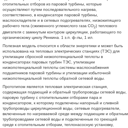
отопительных отборов из паровой турбины, которые
осуществляют путем последовательного нагрева,
соответственно, в конденсаторе паровой турбины,
маслоохладителе и в сетевых подогревателях, низкокипящего
рабочего тела (сжиженного углекислого газа CO
) теплового
2
двигателя с замкнутым контуром циркуляции, работающего по
органическому циклу Ренкина. 1 з.п. ф-лы, 1 ил.
Полезная модель относится к области энергетики и может быть
использована на тепловых электрических станциях (ТЭС) для
утилизации сбросной низкопотенциальной теплоты в
конденсаторах паровых турбин ТЭС, утилизации
низкопотенциальной теплоты системы маслоснабжения
подшипников паровой турбины и утилизации избыточной
низкопотенциальной теплоты обратной сетевой воды.
Прототипом является тепловая электрическая станция,
содержащая подающий и обратный трубопроводы сетевой воды,
паровую турбину с отопительными отборами пара и
конденсатором, к которому подключены напорный и сливной
трубопроводы циркуляционной воды, сетевые подогреватели,
включенные по нагреваемой среде между подающим и обратным
трубопроводами сетевой воды и подключенные по греющей
среде к отопительным отборам, теплонасосную установку,