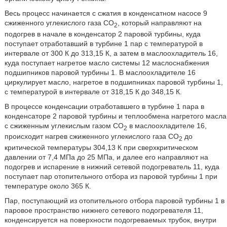
Весь процесс начинается с сжатия в конденсатном насосе 9
сжиженного углекислого газа CO
, который направляют на
2
подогрев в начале в конденсатор 2 паровой турбины, куда
поступает отработавший в турбине 1 пар с температурой в
интервале от 300 К до 313,15 К, а затем в маслоохладитель 16,
куда поступает нагретое масло системы 12 маслоснабжения
подшипников паровой турбины 1. В маслоохладителе 16
циркулирует масло, нагретое в подшипниках паровой турбины 1,
с температурой в интервале от 318,15 К до 348,15 К.
В процессе конденсации отработавшего в турбине 1 пара в
конденсаторе 2 паровой турбины и теплообмена нагретого масла
с сжиженным углекислым газом CO
в маслоохладителе 16,
2
происходит нагрев сжиженного углекислого газа CO
до
2
критической температуры 304,13 К при сверхкритическом
давлении от 7,4 МПа до 25 МПа, и далее его направляют на
подогрев и испарение в нижний сетевой подогреватель 11, куда
поступает пар отопительного отбора из паровой турбины 1 при
температуре около 365 К.
Пар, поступающий из отопительного отбора паровой турбины 1 в
паровое пространство нижнего сетевого подогревателя 11,
конденсируется на поверхности подогреваемых трубок, внутри