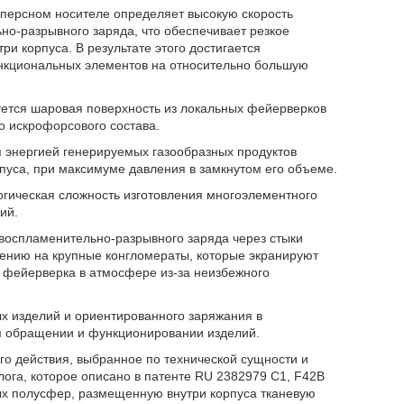
сперсном носителе определяет высокую скорость
о-разрывного заряда, что обеспечивает резкое
и корпуса. В результате этого достигается
нкциональных элементов на относительно большую
ется шаровая поверхность из локальных фейерверков
о искрофорсового состава.
 энергией генерируемых газообразных продуктов
пуса, при максимуме давления в замкнутом его объеме.
огическая сложность изготовления многоэлементного
ий.
 воспламенительно-разрывного заряда через стыки
лению на крупные конгломераты, которые экранируют
к фейерверка в атмосфере из-за неизбежного
х изделий и ориентированного заряжания в
м обращении и функционировании изделий.
о действия, выбранное по технической сущности и
лога, которое описано в патенте RU 2382979 C1, F42B
ных полусфер, размещенную внутри корпуса тканевую