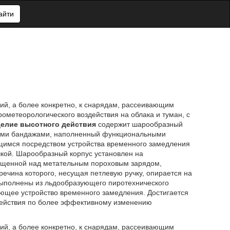
айти
ий, а более конкретно, к снарядам, рассеивающим
ометеорологического воздействия на облака и туман, с
делие высотного действия
содержит шарообразный
ными бандажами, наполненный функциональными
имся посредством устройства временного замедления
кой. Шарообразный корпус установлен на
ещенной над метательным пороховым зарядом,
чина которого, несущая петлевую ручку, опирается на
ыполнены из льдообразующего пиротехнического
ющее устройство временного замедления. Достигается
действия по более эффективному изменению
ий, а более конкретно, к снарядам, рассеивающим