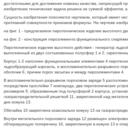
достаточными для достижения новизны качества, неприсущей при
изобретении техническая задача решена не суммой эффектов, 
Сущность изобретения поясняется чертежом, который имеет чис
притязаний совокупности признаков формулы. На чертеже изобр
на фиг. 1 - предлагаемое пиротехническое изделие высотного де
на фиг. 2 - конструкция пироэлемента функционального снаряже
Пиротехническое изделие высотного действия - генератор льдо
выполненный из двух состыкованных полусфер 1 и 2, скрепленн
Корпус 1-2 наполнен функциональными элементами 4 пиротехнич
льдообразующий аэрозоль, и воспламенительно-разрывного поро
оболочки 6, причем порох засыпан и между пироэлементами 4.
В воспламенительно-разрывном пороховом заряде 5 расположен
посредством прослойки 7 компаунда, два пиротехнических устр
ресивером 9, образованным под полусферой 2 корпуса, установ
газораспределительной решеткой 11, закрепленной над метател
дне кожуха 13.
Обечайка 10 закреплена коаксиально кожуху 13 на газораспреде
Внутри метательного порохового заряда 12 размещен электровос
обтюрирующую поперечину 16, закрепленную в кожухе 13 и опи