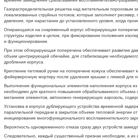
времени замедления срабатывания воспламенительно-разрывног
Газораспределительная решетка над метательным пороховым 
локализованных струйных потоков, которые заполняют ресивер,
давления, при нарастании до установленного уровня, когда про
Опирающаяся на снаряженный корпус обтюрирующая поперечин
структуры изделия в целом, при фиксировании положения изоли
и функционировании.
При этом обтюрирующая поперечина обеспечивает развитие давл
объем центрирующей обечайки, для стабилизации необходимого
дробления корпуса.
Крепление петлевой ручки на поперечине кожуха обеспечивает 
фейерверочную мортиру после удаления крышки с лямкой для п
Выполнение функциональных элементов наполнения корпуса из 
необходимо для кратного повышения обрабатываемого объема о
метанием элементов, автономно генерирующих аэрозоль, содер
Установка в корпусе дублирующего устройства временной задер
параллельной передачи в закрытом объеме тепловой энергии от
инициирование многофункционального воспламенительного зар
Вероятность одновременного отказа сразу двух устройств замед
Следовательно, каждый существенный признак необходим, а их с