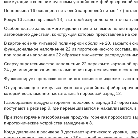
коммутации с внешним пусковым устройством фейерверочной м
Поперечина 16 оснащена петлевой капроновой нитью 17 (петлево
Кожух 13 закрыт крышкой 18, в которой закреплена ленточная ля
Особенностью заявляемого изделия является выполнение пироэ
автономного действия, конструкция которых представлена на фиг
В картонной или литьевой полимерной оболочке 20, закрытой сн
функциональное наполнение 22 из пиротехнического состава, вк
при горении наполнения 22 образует множество распределенных
Сверху пиротехническое наполнение 22 перекрыто картонной пр
24 для инициирования воспламенения пиротехнического состава
Функционирует предложенное пиротехническое изделие высотно
От управляющего импульса пускового устройства фейерверочно
который воспламеняет метательный пороховой заряд 12.
Газообразные продукты горения порохового заряда 12 через га
поступают в ресивер 9, где перемешиваются и накапливаются, в 
При этом горячие газообразные продукты горения порохового з
пиротехнические устройства замедления 8.
Когда давление в ресивере 9 достигает критического уровня, ш
центру проламывает поперечину 16 и, линейно ускоряясь, выбрас