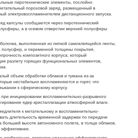
льные пиротехнические элементы, послойно
метательный пороховой заряд, размещенный в
ный электровоспламенителем дистанционного запуска.
ряд капсулы сообщаются через пиротехнический
олусферы, а в осевом отверстии верхней полусферы
болочка, выполненная из липкой самоклеящейся ленты,
ка полусфер, и переменной толщины покрытия,
прочность композитного корпуса, который
ие разлету горящих функциональных элементов,
ка.
алый объем обработки облаков и тумана из-за
торые нестабильно воспламеняются и горят, что
мыкании к сферическому корпусу.
 при инициировании воспламенительно-разрывного
ргирование ядер кристаллизации атмосферной влаги.
медлителя к метательному и воспламенительно-
овать длительность временной задержки по передаче
на большей высоте автономного полета, в толще облаков,
 эффективнее.
е изобретение, является улучшение эффективности