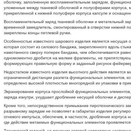
оболочку, заполненную воспламенительным зарядом, функциона
уложенные между тканевой оболочкой и полусферами корпуса, 
прикрепленной к нижней полусфере корпуса капсуле и оснащен
Воспламенительный заряд тканевой оболочки и метательный за
временной замедлитель, смонтированный в отверстии нижней п
закреплены концы петлевой ручки.
Особенностью известного шарового изделия является несущая о
которая состоит из силового бандажа, закрепленного вдоль сты
намотанного сверху поперек бандажа, чем обеспечивается равно
одномоментно дробится на мелкие фрагменты, не препятствующ
формирующих правильную форму и заданный рисунок фейервер
Недостатком известного изделия высотного действия является м
ограниченной дистанции разлета функциональных элементов, ко
определено высокой плотностью многорядной их упаковки в при
Экранирование корпуса прослойкой функциональных элементов,
заряда изнутри, ухудшает дробление несущей оболочки и диспе
Кроме того, непосредственное примыкание пиротехнического за
разрывному зарядам не позволяет в габаритах изделия регулир
огневого импульса, обеспечив, в частности, дробление корпуса 
где действие метаемых функциональных элементов проявляется
Технической задачей, на решение которой направлено настояще