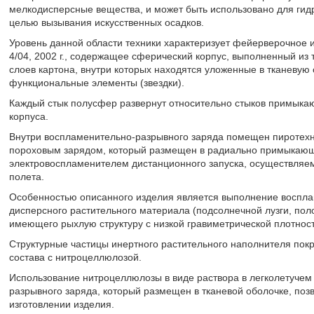
мелкодисперсные вещества, и может быть использовано для гидр
целью вызывания искусственных осадков.
Уровень данной области техники характеризует фейерверочное и
4/04, 2002 г., содержащее сферический корпус, выполненный из
слоев картона, внутри которых находятся уложенные в тканеву
функциональные элементы (звездки).
Каждый стык полусфер развернут относительно стыков примыка
корпуса.
Внутри воспламенительно-разрывного заряда помещен пиротехн
пороховым зарядом, который размещен в радиально примыкающе
электровоспламенителем дистанционного запуска, осуществляе
полета.
Особенностью описанного изделия является выполнение воспла
дисперсного растительного материала (подсолнечной лузги, поло
имеющего рыхлую структуру с низкой гравиметрической плотнос
Структурные частицы инертного растительного наполнителя пок
состава с нитроцеллюлозой.
Использование нитроцеллюлозы в виде раствора в легколетучем
разрывного заряда, который размещен в тканевой оболочке, поз
изготовлении изделия.