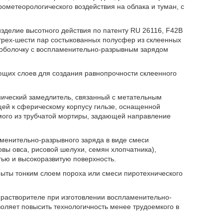
ометеорологического воздействия на облака и туман, с
зделие высотного действия по патенту RU 26116, F42B
 трех-шести пар состыкованных полусфер из склеенных
ю оболочку с воспламенительно-разрывным зарядом
ющих слоев для создания равнопрочности склеенного
ический замедлитель, связанный с метательным
й к сферическому корпусу гильзе, оснащенной
мого из трубчатой мортиры, задающей направление
менительно-разрывного заряда в виде смеси
вы овса, рисовой шелухи, семян хлопчатника),
тью и высокоразвитую поверхность.
рыты тонким слоем пороха или смеси пиротехнического
 растворителе при изготовлении воспламенительно-
воляет повысить технологичность менее трудоемкого в