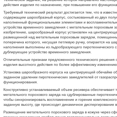
действия изделия по назначению, при повышении его функцион
Требуемый технический результат достигается тем, что в извест
содержащем шарообразный корпус, состыкованный из двух пол
наполненный функциональными элементами и воспламенитель
устройства временного замедления с метательным пороховым за
изобретению, шарообразный корпус установлен на центрирующе
размещенной над метательным пороховым зарядом, помещенным
поперечина которого, несущая петлевую ручку, опирается на ш
наполнения выполнены из льдообразующего пиротехнического с
дублирующее устройство временного замедления.
Отличительные признаки предложенного технического решения 
изделия высотного действия по более эффективному изменению
Установка шарообразного корпуса на центрирующей обечайке об
заданном удалении пиротехнических замедлителей от газораспр
функционирования.
Конструктивно устанавливаемый объем ресивера обеспечивает т
метательного порохового заряда на сдублированные пиротехниче
чтобы синхронизировать воспламенение и горение комплексного
заданную высоту, где происходит динамичное диспергирование 
Размещение метательного порохового заряда в кожухе через с