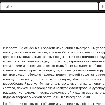
Н
Изобретение относится к области изменения атмосферных услов
мелкодисперсные вещества, и может быть использовано для гидр
целью вызывания искусственных осадков.
Пиротехническое из
корпус, состыкованный из двух полусфер, скрепленных ленточ
элементами и воспламенительно-вышибным зарядом, сообщающ
с метательным пороховым зарядом, и оснащенным петлевой руч
центрирующей обечайке газораспределительной решетки, разм
помещенным на дне коаксиального кожуха, обтюрирующая попере
шарообразный корпус. Функциональные элементы наполнения в
состава, причем в шарообразном корпусе смонтировано дублиру
расширение технологических возможностей изделия высотного 
гидрометеорологической обстановки в атмосфере. 2 ил.
Изобретение относится к области изменения атмосферных услов