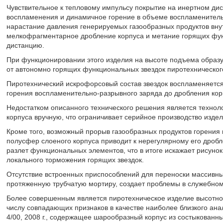
Чувствительное к тепловому импульсу покрытие на инертном ди
воспламенения и динамичное горение в объеме воспламенительн
нарастание давления генерируемых газообразных продуктов внутр
мелкофрагментарное дробление корпуса и метание горящих фу
дистанцию.
При функционировании этого изделия на высоте подъема образу
от автономно горящих функциональных звездок пиротехническог
Пиротехнический искрофорсовый состав звездок воспламеняется
горения воспламенительно-разрывного заряда до дробления кор
Недостатком описанного технического решения является технол
корпуса вручную, что ограничивает серийное производство издел
Кроме того, возможный прорыв газообразных продуктов горения
полусфер слоеного корпуса приводит к нерегулярному его дроб
разлет функциональных элементов, что в итоге искажает рисуно
локального торможения горящих звездок.
Отсутствие встроенных приспособлений для переноски массивны
протяженную трубчатую мортиру, создает проблемы в служебно
Более совершенным является пиротехническое изделие высотног
числу совпадающих признаков в качестве наиболее близкого ана
4/00, 2008 г., содержащее шарообразный корпус из состыкован