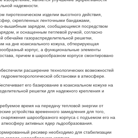
альной надежности.
ном пиротехническом изделии высотного действия,
усфер, скрепленных ленточными бандажами,
но-вышибным зарядом, сообщающимся посредством
рядом, и оснащенным петлевой ручкой, согласно
й обечайке газораспределительной решетки,
 на дне коаксиального кожуха, обтюрирующая
арообразный корпус, а функциональные элементы
остава, причем в шарообразном корпусе смонтировано
обеспечили расширение технологических возможностей
 гидрометеорологической обстановки в атмосфере.
еспечивает его базирование в коаксиальном кожухе на
еделительной решетки для надежного крепления и
ребуемое время на передачу тепловой энергии от
ские устройства временного замедления для того,
 снаряжения шарообразного корпуса с подъемом его на
в атмосферу активных ядер льдообразования.
формированный ресивер необходимо для стабилизации