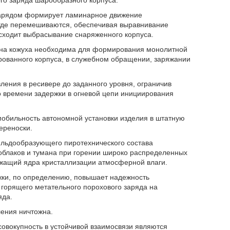
о заряда шарообразного корпуса.
зарядом формирует ламинарное движение
 где перемешиваются, обеспечивая выравнивание
исходит выбрасывание снаряженного корпуса.
а кожуха необходима для формирования монолитной
рованного корпуса, в служебном обращении, заряжании
ения в ресивере до заданного уровня, ограничив
 времени задержки в огневой цепи инициирования
мобильность автономной установки изделия в штатную
ереноски.
льдообразующего пиротехнического состава
блаков и тумана при горении широко распределенных
жащий ядра кристаллизации атмосферной влаги.
жки, по определению, повышает надежность
 горящего метательного порохового заряда на
яда.
ления ничтожна.
овокупность в устойчивой взаимосвязи являются