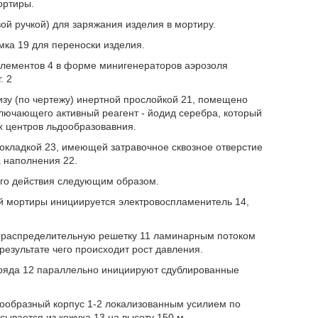
ортиры.
й ручкой) для заряжания изделия в мортиру.
мка 19 для переноски изделия.
лементов 4 в форме минигенераторов аэрозоля
. 2
изу (по чертежу) инертной прослойкой 21, помещено
лючающего активный реагент - йодид серебра, который
 центров льдообразовавния.
окладкой 23, имеющей затравочное сквозное отверстие
 наполнения 22.
го действия следующим образом.
й мортиры инициируется электровоспламенитель 14,
зораспределительную решетку 11 ламинарным потоком
результате чего происходит рост давления.
аряда 12 параллельно инициируют сдублированные
арообразный корпус 1-2 локализованным усилием по
ывается из кожуха 13 на высоту 150 м.