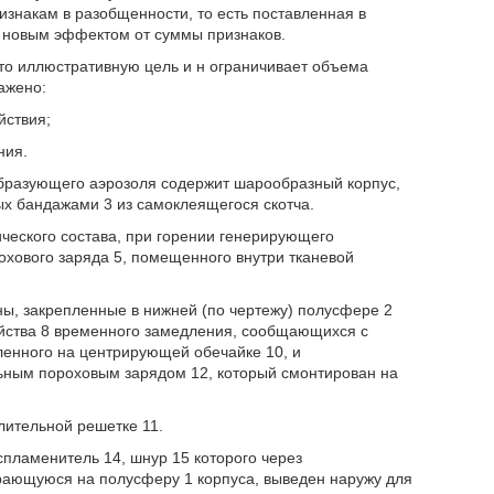
знакам в разобщенности, то есть поставленная в
а новым эффектом от суммы признаков.
то иллюстративную цель и н ограничивает объема
ажено:
йствия;
ния.
образующего аэрозоля содержит шарообразный корпус,
ых бандажами 3 из самоклеящегося скотча.
еского состава, при горении генерирующего
хового заряда 5, помещенного внутри тканевой
ы, закрепленные в нижней (по чертежу) полусфере 2
ойства 8 временного замедления, сообщающихся с
ленного на центрирующей обечайке 10, и
ьным пороховым зарядом 12, который смонтирован на
лительной решетке 11.
пламенитель 14, шнур 15 которого через
рающуюся на полусферу 1 корпуса, выведен наружу для