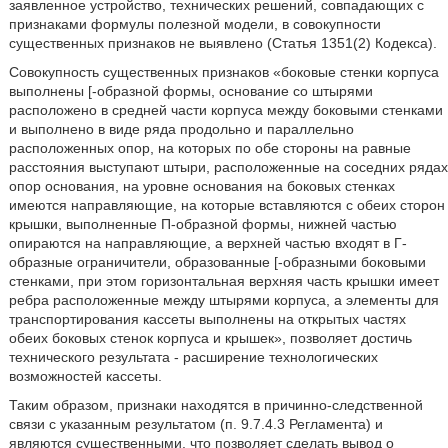
заявленное устройство, технических решений, совпадающих с
признаками формулы полезной модели, в совокупности
существенных признаков не выявлено (Статья 1351(2) Кодекса).
Совокупность существенных признаков «боковые стенки корпуса
выполнены [-образной формы, основание со штырями
расположено в средней части корпуса между боковыми стенками
и выполнено в виде ряда продольно и параллельно
расположенных опор, на которых по обе стороны на равные
расстояния выступают штыри, расположенные на соседних рядах
опор основания, на уровне основания на боковых стенках
имеются направляющие, на которые вставляются с обеих сторон
крышки, выполненные П-образной формы, нижней частью
опираются на направляющие, а верхней частью входят в Г-
образные ограничители, образованные [-образными боковыми
стенками, при этом горизонтальная верхняя часть крышки имеет
ребра расположенные между штырями корпуса, а элементы для
транспортирования кассеты выполнены на открытых частях
обеих боковых стенок корпуса и крышек», позволяет достичь
технического результата - расширение технологических
возможностей кассеты.
Таким образом, признаки находятся в причинно-следственной
связи с указанным результатом (п. 9.7.4.3 Регламента) и
являются существенными, что позволяет сделать вывод о