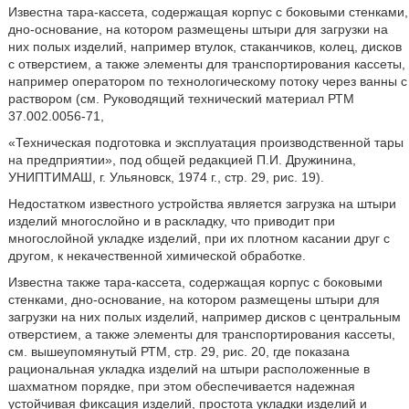
Известна тара-кассета, содержащая корпус с боковыми стенками,
дно-основание, на котором размещены штыри для загрузки на
них полых изделий, например втулок, стаканчиков, колец, дисков
с отверстием, а также элементы для транспортирования кассеты,
например оператором по технологическому потоку через ванны с
раствором (см. Руководящий технический материал РТМ
37.002.0056-71,
«Техническая подготовка и эксплуатация производственной тары
на предприятии», под общей редакцией П.И. Дружинина,
УНИПТИМАШ, г. Ульяновск, 1974 г., стр. 29, рис. 19).
Недостатком известного устройства является загрузка на штыри
изделий многослойно и в раскладку, что приводит при
многослойной укладке изделий, при их плотном касании друг с
другом, к некачественной химической обработке.
Известна также тара-кассета, содержащая корпус с боковыми
стенками, дно-основание, на котором размещены штыри для
загрузки на них полых изделий, например дисков с центральным
отверстием, а также элементы для транспортирования кассеты,
см. вышеупомянутый РТМ, стр. 29, рис. 20, где показана
рациональная укладка изделий на штыри расположенные в
шахматном порядке, при этом обеспечивается надежная
устойчивая фиксация изделий, простота укладки изделий и