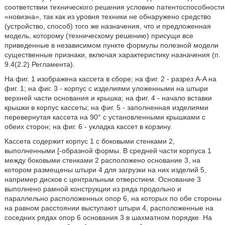
соответствии технического решения условию патентоспособности
«новизна», так как из уровня техники не обнаружено средство
(устройство, способ) того же назначения, что и предложенная
модель, которому (техническому решению) присущи все
приведенные в независимом пункте формулы полезной модели
существенные признаки, включая характеристику назначения (п.
9.4(2.2) Регламента).
На фиг. 1 изображена кассета в сборе; на фиг. 2 - разрез A-A на
фиг. 1; на фиг. 3 - корпус с изделиями уложенными на штыри
верхней части основания и крышка; на фиг. 4 - начало вставки
крышки в корпус кассеты; на фиг. 5 - заполненная изделиями
перевернутая кассета на 90° с установленными крышками с
обеих сторон; на фиг. 6 - укладка кассет в корзину.
Кассета содержит корпус 1 с боковыми стенками 2,
выполненными [-образной формы. В средней части корпуса 1
между боковыми стенками 2 расположено основание 3, на
котором размещены штыри 4 для загрузки на них изделий 5,
например дисков с центральным отверстием. Основание 3
выполнено рамной конструкции из ряда продольно и
параллельно расположенных опор 6, на которых по обе стороны
на равном расстоянии выступают штыри 4, расположенные на
соседних рядах опор 6 основания 3 в шахматном порядке. На