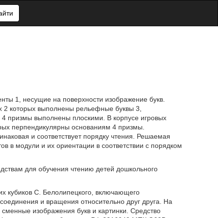
айти
ты 1, несущие на поверхности изображение букв.
х 2 которых выполнены рельефные буквы 3,
 4 призмы выполнены плоскими. В корпусе игровых
орых перпендикулярны основаниям 4 призмы.
инаковая и соответствует порядку чтения. Решаемая
в в модули и их ориентации в соответствии с порядком
редствам для обучения чтению детей дошкольного
их кубиков С. Белолипецкого, включающего
соединения и вращения относительно друг друга. На
 сменные изображения букв и картинки. Средство