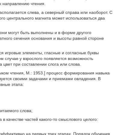
к направлению чтения.
сполагается слева, а северный справа или наоборот. С
го центрального магнита может использоваться два
они могут быть выполнены и в форме другого
ратного сечения основания и высоты равной стороне
я игровые элементы, гласные и согласные буквы
ом случае у взрослого появляется возможность
а цвет при составлении слога или слова.
ыком чтения, М.: 1953.] процесс формирования навыка
изуется своими задачами и приемами овладения. В
вные этапа:
итаемого слова;
в качестве частей какого-то смыслового целого:
эффективно на первых трех этапах. Порядок обучения