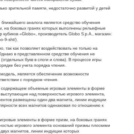
ько зрительной памяти, недостаточно развитой у детей
 ближайшего аналога является средство обучения
, на боковых гранях которых выполнены рельефные
кубиков «Globo», производитель Globo S.p.A., магазин:
o-9-sht/).
 так как позволяет воздействовать не только на
Однако в представленном средстве обучения не
тдельных букв в слоги и слова). В процессе игры
рядке без учета порядка чтения.
 модель, является обеспечение возможности
тветствии с порядком чтения.
нию содержащем объемные игровые элементы в форме
 выступающие над поверхностью игрового элемента,
ментов размещены один-два магнита, линии индукции
ярности всех магнитов одинаковая по отношению к
гровые элементы в форме призм, на боковых гранях
остью игрового элемента оснований призмы плоскими
-двух магнитов, линии индукции которых