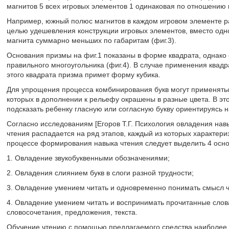
магнитов 5 всех игровых элементов 1 одинаковая по отношению 
Например, южный полюс магнитов в каждом игровом элементе ра
целью удешевления конструкции игровых элементов, вместо одно
магнита суммарно меньших по габаритам (фиг.3).
Основания призмы на фиг.1 показаны в форме квадрата, однако 
правильного многоугольника (фиг.4). В случае применения квад
этого квадрата призма примет форму кубика.
Для упрощения процесса комбинирования букв могут применятьс
которых в дополнении к рельефу окрашены в разные цвета. В эт
подсказать ребенку гласную или согласную букву ориентируясь н
Согласно исследованиям [Егоров Т.Г. Психология овладения нав
чтения распадается на ряд этапов, каждый из которых характер
процессе формирования навыка чтения следует выделить 4 осно
1. Овладение звукобуквенными обозначениями;
2. Овладения слиянием букв в слоги разной трудности;
3. Овладение умением читать и одновременно понимать смысл ч
4. Овладение умением читать и воспринимать прочитанные слова 
словосочетания, предложения, текста.
Обучение чтению с помощью предлагаемого средства наиболее 