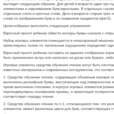
выглядит следующим образом. Для детей в возрасте один-три г
элементами и озвучиванием букв взрослыми. В отдельных случа
отдельные слоги и простые слова. Дети в возрасте старше трех
слова по изображениям букв и по названиям предметов (фиг.5).
Целесообразно выполнять следующие упражнения:
Взрослый просит ребенка обвести контуры буквы сначала с откр
Набор игровых элементов помещается в непрозрачный мешочек.
ориентируясь только по тактильным ощущениям определяет одну
Взрослый просит ребенка составить из заранее отобранных игро
быть произнесено вслух или написано на доске или бумаге, либо
Игровые элементы средства обучения чтению могут быть изгото
известных материалов и современных инструментов, что соотв
1. Средство обучения чтению, содержащее объемные игровые эл
выполнены рельефные буквы, выступающие над поверхностью иг
призм выполнены плоскими, в корпусе игровых элементов разме
перпендикулярны основаниям призмы, а ориентация полярности 
соответствует порядку чтения.
2. Средство обучения чтению по п.1, отличающееся тем, что ре
элементов, имеют различные цвета для букв, соответствующих г