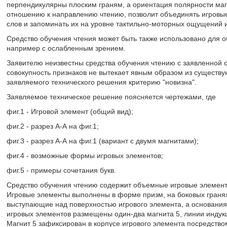
перпендикулярны плоским граням, а ориентация полярности маг
отношению к направлению чтению, позволит объединять игровые
слов и запоминать их на уровне тактильно-моторных ощущений и
Средство обучения чтения может быть также использовано для 
например с ослабленным зрением.
Заявителю неизвестны средства обучения чтению с заявленной 
совокупность признаков не вытекает явным образом из существу
заявляемого технического решения критерию "новизна".
Заявляемое техническое решение поясняется чертежами, где
фиг.1 - Игровой элемент (общий вид);
фиг.2 - разрез А-А на фиг.1;
фиг.3 - разрез А-А на фиг.1 (вариант с двумя магнитами);
фиг.4 - возможные формы игровых элементов;
фиг.5 - примеры сочетания букв.
Средство обучения чтению содержит объемные игровые элементы
Игровые элементы выполнены в форме призм, на боковых граня
выступающие над поверхностью игрового элемента, а основания 
игровых элементов размещены один-два магнита 5, линии индук
Магнит 5 зафиксирован в корпусе игрового элемента посредств