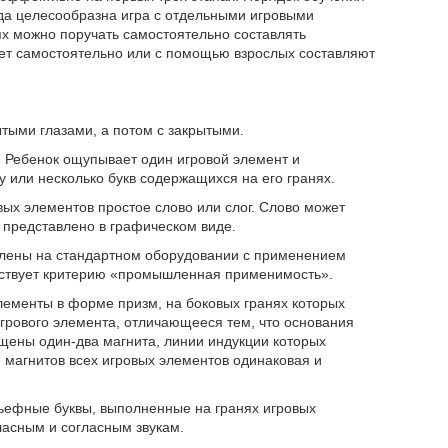
ода целесообразна игра с отдельными игровыми
ях можно поручать самостоятельно составлять
 лет самостоятельно или с помощью взрослых составляют
ытыми глазами, а потом с закрытыми.
 Ребенок ощупывает один игровой элемент и
 или несколько букв содержащихся на его гранях.
вых элементов простое слово или слог. Слово может
 представлено в графическом виде.
влены на стандартном оборудовании с применением
етствует критерию «промышленная применимость».
ементы в форме призм, на боковых гранях которых
рового элемента, отличающееся тем, что основания
щены один-два магнита, линии индукции которых
магнитов всех игровых элементов одинаковая и
льефные буквы, выполненные на гранях игровых
ласным и согласным звукам.