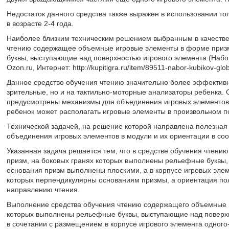
Недостаток данного средства также выражен в использовании тол
в возрасте 2-4 года.
Наиболее близким техническим решением выбранным в качестве
чтению содержащее объемные игровые элементы в форме призм
буквы, выступающие над поверхностью игрового элемента (Набор 
Ozon.ru, Интернет: http://kupitigra.ru/item/89511-nabor-kubikov-glob
Данное средство обучения чтению значительно более эффективно,
зрительные, но и на тактильно-моторные анализаторы ребенка. 
предусмотрены механизмы для объединения игровых элементов (о
ребенок может располагать игровые элементы в произвольном по
Технической задачей, на решение которой направлена полезная
объединения игровых элементов в модули и их ориентации в соо
Указанная задача решается тем, что в средстве обучения чте
призм, на боковых гранях которых выполнены рельефные буквы,
основания призм выполнены плоскими, а в корпусе игровых эле
которых перпендикулярны основаниям призмы, а ориентация пол
направлению чтения.
Выполнение средства обучения чтению содержащего объемные и
которых выполнены рельефные буквы, выступающие над поверхн
в сочетании с размещением в корпусе игрового элемента одного