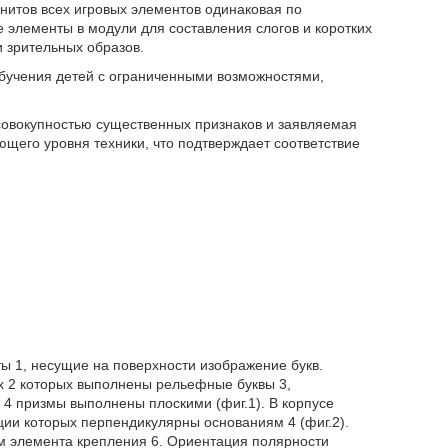
нитов всех игровых элементов одинаковая по
 элементы в модули для составления слогов и коротких
 зрительных образов.
обучения детей с ограниченными возможностями,
совокупностью существенных признаков и заявляемая
ющего уровня техники, что подтверждает соответствие
 1, несущие на поверхности изображение букв.
х 2 которых выполнены рельефные буквы 3,
4 призмы выполнены плоскими (фиг.1). В корпусе
ции которых перпендикулярны основаниям 4 (фиг.2).
ом элемента крепления 6. Ориентация полярности