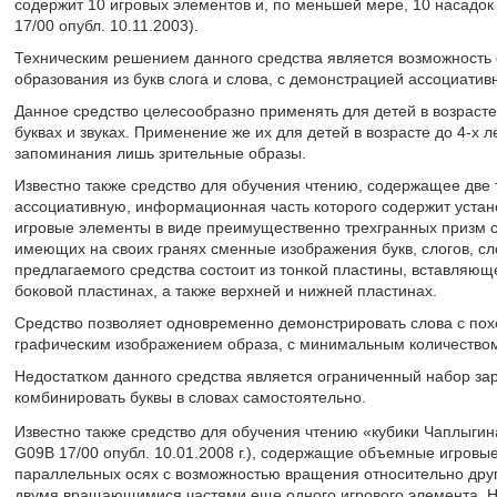
содержит 10 игровых элементов и, по меньшей мере, 10 насадок
17/00 опубл. 10.11.2003).
Техническим решением данного средства является возможность 
образования из букв слога и слова, с демонстрацией ассоциативн
Данное средство целесообразно применять для детей в возрасте
буквах и звуках. Применение же их для детей в возрасте до 4-х 
запоминания лишь зрительные образы.
Известно также средство для обучения чтению, содержащее две
ассоциативную, информационная часть которого содержит уста
игровые элементы в виде преимущественно трехгранных призм с
имеющих на своих гранях сменные изображения букв, слогов, сл
предлагаемого средства состоит из тонкой пластины, вставляю
боковой пластинах, а также верхней и нижней пластинах.
Средство позволяет одновременно демонстрировать слова с по
графическим изображением образа, с минимальным количеством
Недостатком данного средства является ограниченный набор за
комбинировать буквы в словах самостоятельно.
Известно также средство для обучения чтению «кубики Чаплыгин
G09B 17/00 опубл. 10.01.2008 г.), содержащие объемные игровы
параллельных осях с возможностью вращения относительно друг
двумя вращающимися частями еще одного игрового элемента. Н