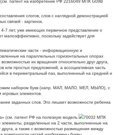
 (см. патент на изобретение РФ 2216049 МПК G09B
составления слогов, слов с наглядной демонстрацией
ых связей - картинок.
 4-7 лет, уже имеющих первичное представление о
лет малоэффективно, поскольку задействует для
 тематические части - информационную и
новленные на параллельных горизонтальных опорах
 возможностью их вращения относительно друг друга,
ов или простых предложений, а ассоциативная часть
щейся в периметральный паз, выполненный на средней и
хожим набором букв (напр. МАЛ, МАЛО, МЕЛ, МЫЛО), с
 игровых элементов.
ранее заданных слов. Это лишает возможности ребенка
а» (см. патент РФ на полезную модель
70032 МПК
е элементы, разделенных на 2 части, выполненные на
 друга, а также с возможностью размещения между
а поверхности частей изображены буквы.