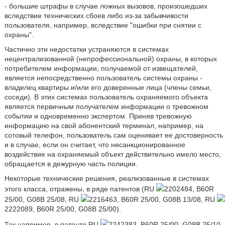
- большие штрафы в случае ложных вызовов, произошедших
вследствие технических сбоев либо из-за забывчивости
пользователя, например, вследствие "ошибки при снятии с
охраны".
Частично эти недостатки устраняются в системах
нецентрализованной (непрофессиональной) охраны, в которых
потребителем информации, получаемой от извещателей,
является непосредственно пользователь системы охраны -
владелец квартиры и/или его доверенные лица (члены семьи,
соседи). В этих системах пользователь охраняемого объекта
является первичным получателем информации о тревожном
событии и одновременно экспертом. Приняв тревожную
информацию на свой абонентский терминал, например, на
сотовый телефон, пользователь сам оценивает ее достоверность
и в случае, если он считает, что несанкционированное
воздействие на охраняемый объект действительно имело место,
обращается в дежурную часть полиции.
Некоторые технические решения, реализованные в системах
этого класса, отражены, в ряде патентов (RU
2202484, B60R
25/00, G08B 25/08, RU
2216463, B60R 25/00, G08B 13/08, RU
2222089, B60R 25/00, G08B 25/00).
Так например, в патенте RU
2242383, B60R 25/00, G08B 25/10