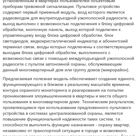
установленным в квартирах пользователей объектовым
приборам тревожной сигнализации. Пультовое устройство
содержит первый приемный модуль, вход которого является
радиовходом для внутриподъездной узкополосной радиосети, а
выход выполнен с возможностью подключения к блоку цифровой
обработки, кнопочную панель, выход которой подключен к
управляющему входу блока цифровой обработки, блок
светодиодов, жидкокристаллический индикатор и абонентский
терминал связи, входы которых подключены к соответствующим
выходам блока цифровой обработки, выполненного с
возможностью связи с помощью междуподъездной узкополосной
радиосети с пультом автономной охраны, обслуживающим
данный многоквартирный дом или группу домов (микрорайон).
Предлагаемая полезная модель обеспечивает создание единого,
функционирующего в близком к реальному масштабе времени,
контура охранного мониторинга и реагирования на попытки
проникновения злоумышленников в квартиры и места общего
пользования в многоквартирном доме. Техническим результатом,
проявляющимся при использовании предложенного пультового
устройства в системах централизованной охраны, является
повышение функциональной надежности таких систем, т.е.
способности выполнять функцию назначения - охрану квартир,
независимо от транспортной ситуации в городе и возможного