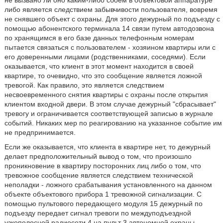
не вызвано ли оно каким-либо сбоем в объектовой аппаратуре
либо является следствием забывчивости пользователя, вовремя
не снявшего объект с охраны. Для этого дежурный по подъезду с
помощью абонентского терминала 14 связи путем автодозвона
по хранящимся в его базе данных телефонным номерам
пытается связаться с пользователем - хозяином квартиры или с
его доверенными лицами (родственниками, соседями). Если
оказывается, что клиент в этот момент находится в своей
квартире, то очевидно, что это сообщение является ложной
тревогой. Как правило, это является следствием
несвоевременного снятия квартиры с охраны после открытия
клиентом входной двери. В этом случае дежурный "сбрасывает"
тревогу и ограничивается соответствующей записью в журнале
событий. Никаких мер по реагированию на указанное событие им
не предпринимается.
Если же оказывается, что клиента в квартире нет, то дежурный
делает предположительный вывод о том, что произошло
проникновение в квартиру посторонних лиц либо о том, что
тревожное сообщение является следствием технической
неполадки - ложного срабатывания установленного на данном
объекте объектового прибора 1 тревожной сигнализации. С
помощью пультового передающего модуля 15 дежурный по
подъезду передает сигнал тревоги по междуподъездной
узкополосной радиосети 4 на пульт 3 автономной охраны,