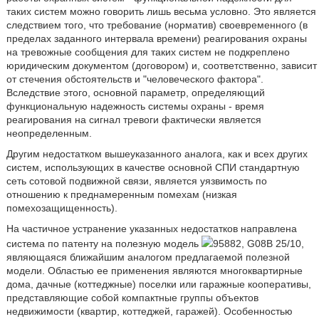
таких систем можно говорить лишь весьма условно. Это является
следствием того, что требование (норматив) своевременного (в
пределах заданного интервала времени) реагирования охраны
на тревожные сообщения для таких систем не подкреплено
юридическим документом (договором) и, соответственно, зависит
от стечения обстоятельств и "человеческого фактора".
Вследствие этого, основной параметр, определяющий
функциональную надежность системы охраны - время
реагирования на сигнал тревоги фактически является
неопределенным.
Другим недостатком вышеуказанного аналога, как и всех других
систем, использующих в качестве основной СПИ стандартную
сеть сотовой подвижной связи, является уязвимость по
отношению к преднамеренным помехам (низкая
помехозащищенность).
На частичное устранение указанных недостатков направлена
система по патенту на полезную модель
95882, G08B 25/10,
являющаяся ближайшим аналогом предлагаемой полезной
модели. Областью ее применения являются многоквартирные
дома, дачные (коттеджные) поселки или гаражные кооперативы,
представляющие собой компактные группы объектов
недвижимости (квартир, коттеджей, гаражей). Особенностью