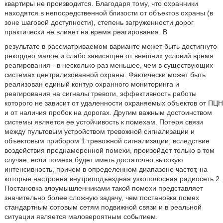
квартиры не производится. Благодаря тому, что охранники
находятся в непосредственной близости от объектов охраны (в
зоне шаговой доступности), степень загруженности дорог
практически не влияет на время реагирования. В
результате в рассматриваемом варианте может быть достигнуто
рекордно малое и слабо зависящее от внешних условий время
реагирования - в несколько раз меньшее, чем в существующих
системах централизованной охраны. Фактически может быть
реализован единый контур охранного мониторинга и
реагирования на сигналы тревоги, эффективность работы
которого не зависит от удаленности охраняемых объектов от ПЦН
и от наличия пробок на дорогах. Другим важным достоинством
системы является ее устойчивость к помехам. Потеря связи
между пультовым устройством тревожной сигнализации и
объектовым прибором 1 тревожной сигнализации, вследствие
воздействия преднамеренной помехи, произойдет только в том
случае, если помеха будет иметь достаточно высокую
интенсивность, причем в определенном диапазоне частот, на
которые настроена внутриподъездная узкополосная радиосеть 2.
Постановка злоумышленниками такой помехи представляет
значительно более сложную задачу, чем постановка помех
стандартным сотовым сетям подвижной связи и в реальной
ситуации является маловероятным событием.