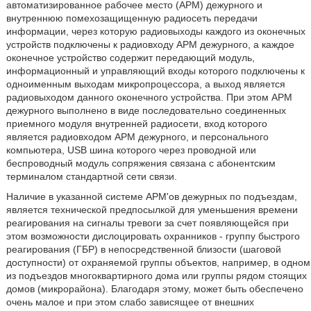
автоматизированное рабочее место (АРМ) дежурного и
внутреннюю помехозащищенную радиосеть передачи
информации, через которую радиовыходы каждого из оконечных
устройств подключены к радиовходу АРМ дежурного, а каждое
оконечное устройство содержит передающий модуль,
информационный и управляющий входы которого подключены к
одноименным выходам микропроцессора, а выход является
радиовыходом данного оконечного устройства. При этом АРМ
дежурного выполнено в виде последовательно соединенных
приемного модуля внутренней радиосети, вход которого
является радиовходом АРМ дежурного, и персонального
компьютера, USB шина которого через проводной или
беспроводный модуль сопряжения связана с абонентским
терминалом стандартной сети связи.
Наличие в указанной системе АРМ'ов дежурных по подъездам,
является технической предпосылкой для уменьшения времени
реагирования на сигналы тревоги за счет появляющейся при
этом возможности дислоцировать охранников - группу быстрого
реагирования (ГБР) в непосредственной близости (шаговой
доступности) от охраняемой группы объектов, например, в одном
из подъездов многоквартирного дома или группы рядом стоящих
домов (микрорайона). Благодаря этому, может быть обеспечено
очень малое и при этом слабо зависящее от внешних