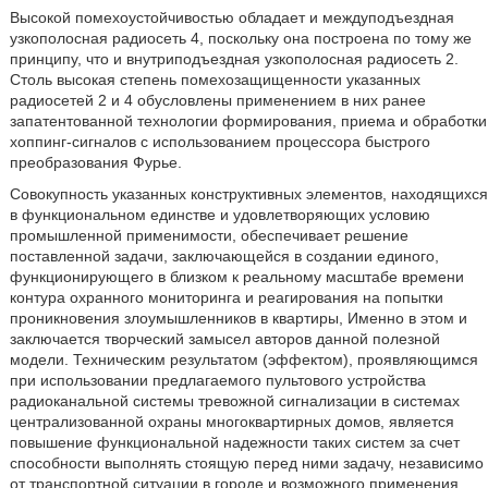
Высокой помехоустойчивостью обладает и междуподъездная
узкополосная радиосеть 4, поскольку она построена по тому же
принципу, что и внутриподъездная узкополосная радиосеть 2.
Столь высокая степень помехозащищенности указанных
радиосетей 2 и 4 обусловлены применением в них ранее
запатентованной технологии формирования, приема и обработки
хоппинг-сигналов с использованием процессора быстрого
преобразования Фурье.
Совокупность указанных конструктивных элементов, находящихся
в функциональном единстве и удовлетворяющих условию
промышленной применимости, обеспечивает решение
поставленной задачи, заключающейся в создании единого,
функционирующего в близком к реальному масштабе времени
контура охранного мониторинга и реагирования на попытки
проникновения злоумышленников в квартиры, Именно в этом и
заключается творческий замысел авторов данной полезной
модели. Техническим результатом (эффектом), проявляющимся
при использовании предлагаемого пультового устройства
радиоканальной системы тревожной сигнализации в системах
централизованной охраны многоквартирных домов, является
повышение функциональной надежности таких систем за счет
способности выполнять стоящую перед ними задачу, независимо
от транспортной ситуации в городе и возможного применения