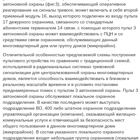
автономной охраны (фиг.3), обеспечивающий оперативное
реагирование на сигналы тревоги, может включать в себя второй
приемный модуль 16, выход которого подключен ко входу пульта
17 дежурного охранника, связанного со стандартным
абонентским терминалом 14 связи, с помощью которого пульт 3
автономной охраны может взаимодействовать с ПЦН и со
средствами связи охранников, обслуживающих данный
многоквартирный дом или группу домов (микрорайон).
Отличительной особенностью предлагаемой схемы построения
пультового устройства по сравнению с традиционной схемой,
используемой в радиоканальных системах тревожной
сигнализации для централизованной охраны многоквартирных
домов, является способность взаимодействовать в близком к
реальному масштабе времени и в условиях постановки
преднамеренных помех с пультом 3 автономной охраны. Пульт 3
автономной охраны обслуживает локальное охранное
подразделение. В качестве последнего может выступать
подразделение ВО, 400 либо штатное охранное подразделение
управляющей организации (компании), оказывающей жилищно-
коммунальные услуги и отвечающей за безопасность мест
общего пользования в данном многоквартирном доме
(микрорайоне). В состав указанного локального охранного
подразделения входит небольшая группа охранников (локальная