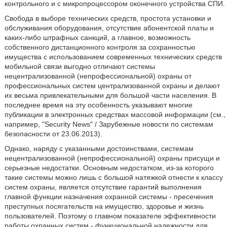
контрольного и с микропроцессором оконечного устройства СПИ.
Свобода в выборе технических средств, простота установки и
обслуживания оборудования, отсутствие абонентской платы и
каких-либо штрафных санкций, а главное, возможность
собственного дистанционного контроля за сохранностью
имущества с использованием современных технических средств
мобильной связи выгодно отличают системы
нецентрализованной (непрофессиональной) охраны от
профессиональных систем централизованной охраны и делают
их весьма привлекательными для большой части населения. В
последнее время на эту особенность указывают многие
публикации в электронных средствах массовой информации (см.,
например, "Security News" / Зарубежные новости по системам
безопасности от 23.06.2013).
Однако, наряду с указанными достоинствами, системам
нецентрализованной (непрофессиональной) охраны присущи и
серьезные недостатки. Основным недостатком, из-за которого
такие системы можно лишь с большой натяжкой отнести к классу
систем охраны, является отсутствие гарантий выполнения
главной функции назначения охранной системы - пресечения
преступных посягательств на имущество, здоровье и жизнь
пользователей. Поэтому о главном показателе эффективности
работы охранных систем - функциональной надежности для