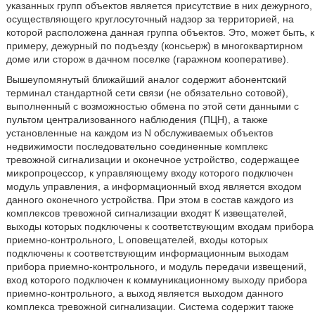
указанных групп объектов является присутствие в них дежурного,
осуществляющего круглосуточный надзор за территорией, на
которой расположена данная группа объектов. Это, может быть, к
примеру, дежурный по подъезду (консьерж) в многоквартирном
доме или сторож в дачном поселке (гаражном кооперативе).
Вышеупомянутый ближайший аналог содержит абонентский
терминал стандартной сети связи (не обязательно сотовой),
выполненный с возможностью обмена по этой сети данными с
пультом централизованного наблюдения (ПЦН), а также
установленные на каждом из N обслуживаемых объектов
недвижимости последовательно соединенные комплекс
тревожной сигнализации и оконечное устройство, содержащее
микропроцессор, к управляющему входу которого подключен
модуль управления, а информационный вход является входом
данного оконечного устройства. При этом в состав каждого из
комплексов тревожной сигнализации входят К извещателей,
выходы которых подключены к соответствующим входам прибора
приемно-контрольного, L оповещателей, входы которых
подключены к соответствующим информационным выходам
прибора приемно-контрольного, и модуль передачи извещений,
вход которого подключен к коммуникационному выходу прибора
приемно-контрольного, а выход является выходом данного
комплекса тревожной сигнализации. Система содержит также