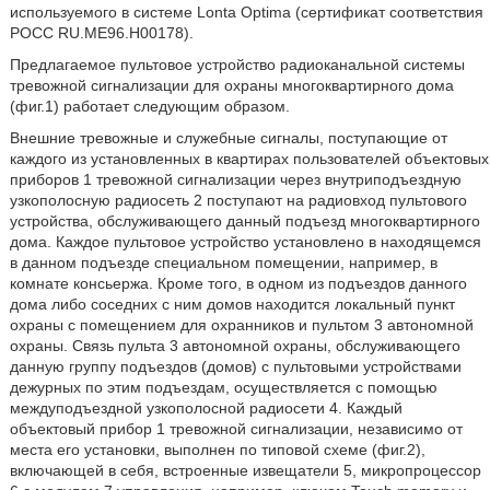
используемого в системе Lonta Optima (сертификат соответствия
РОСС RU.ME96.H00178).
Предлагаемое пультовое устройство радиоканальной системы
тревожной сигнализации для охраны многоквартирного дома
(фиг.1) работает следующим образом.
Внешние тревожные и служебные сигналы, поступающие от
каждого из установленных в квартирах пользователей объектовых
приборов 1 тревожной сигнализации через внутриподъездную
узкополосную радиосеть 2 поступают на радиовход пультового
устройства, обслуживающего данный подъезд многоквартирного
дома. Каждое пультовое устройство установлено в находящемся
в данном подъезде специальном помещении, например, в
комнате консьержа. Кроме того, в одном из подъездов данного
дома либо соседних с ним домов находится локальный пункт
охраны с помещением для охранников и пультом 3 автономной
охраны. Связь пульта 3 автономной охраны, обслуживающего
данную группу подъездов (домов) с пультовыми устройствами
дежурных по этим подъездам, осуществляется с помощью
междуподъездной узкополосной радиосети 4. Каждый
объектовый прибор 1 тревожной сигнализации, независимо от
места его установки, выполнен по типовой схеме (фиг.2),
включающей в себя, встроенные извещатели 5, микропроцессор