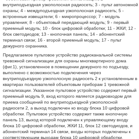
внутриподъездная узкополосная радиосеть; 3 - пульт автономной
охраны; 4 - междуподъездная узкополосная радиосеть; 5 -
встроенные извещатели; 6 - микропроцессор; 7 - модуль
управления; 8 - объектовый передающий модуль; 9 - первый
приемный модуль; 10 - блок цифровой обработки; 11 - ЖКИ; 12 -
блок светодиодов; 13 - кнопочная панель; 14 - абонентский
терминал связи; 16 - второй приемный модуль; 17 - пульт
дежурного охранника.
Предлагаемое пультовое устройство радиоканальной системы
тревожной сигнализации для охраны многквартирного дома
(фиг.1), установленное в помещении дежурного по подъезду,
выполнено с возможностью подключения через
внутриподъездную узкополосную радиосеть 2 к установленным в
квартирах пользователей объектовым приборам 1 тревожной
сигнализации. Указанное пультовое устройство содержит первый
приемный модуль 9, вход которого является радиовходом для
приема сообщений по внутриподъездной узкополосной
радиосети 2, а выход подключен ко входу блока 10 цифровой
обработки. Пультовое устройство содержит также кнопочную
панель 13, выход которой подключен к управляющему входу
блока 10 цифровой обработки, ЖКИ 11, блок 12 светодиодов, и
абонентский терминал 14 связи, входы которых подключены к
соответствующим выходам блока 10 цифровой обработки,