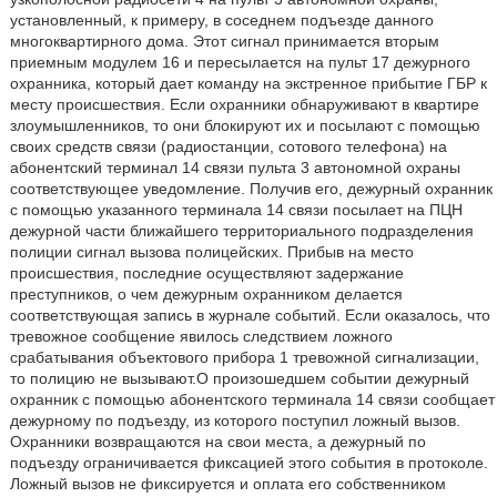
установленный, к примеру, в соседнем подъезде данного
многоквартирного дома. Этот сигнал принимается вторым
приемным модулем 16 и пересылается на пульт 17 дежурного
охранника, который дает команду на экстренное прибытие ГБР к
месту происшествия. Если охранники обнаруживают в квартире
злоумышленников, то они блокируют их и посылают с помощью
своих средств связи (радиостанции, сотового телефона) на
абонентский терминал 14 связи пульта 3 автономной охраны
соответствующее уведомление. Получив его, дежурный охранник
с помощью указанного терминала 14 связи посылает на ПЦН
дежурной части ближайшего территориального подразделения
полиции сигнал вызова полицейских. Прибыв на место
происшествия, последние осуществляют задержание
преступников, о чем дежурным охранником делается
соответствующая запись в журнале событий. Если оказалось, что
тревожное сообщение явилось следствием ложного
срабатывания объектового прибора 1 тревожной сигнализации,
то полицию не вызывают.О произошедшем событии дежурный
охранник с помощью абонентского терминала 14 связи сообщает
дежурному по подъезду, из которого поступил ложный вызов.
Охранники возвращаются на свои места, а дежурный по
подъезду ограничивается фиксацией этого события в протоколе.
Ложный вызов не фиксируется и оплата его собственником