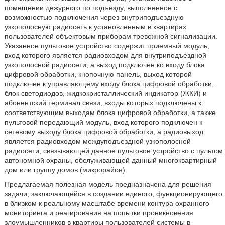
помещении дежурного по подъезду, выполненное с
возможностью подключения через внутриподъездную
узкополосную радиосеть к установленным в квартирах
пользователей объектовым приборам тревожной сигнализации.
Указанное пультовое устройство содержит приемный модуль,
вход которого является радиовходом для внутриподъездной
узкополосной радиосети, а выход подключен ко входу блока
цифровой обработки, кнопочную панель, выход которой
подключен к управляющему входу блока цифровой обработки,
блок светодиодов, жидкокристаллический индикатор (ЖКИ) и
абонентский терминал связи, входы которых подключены к
соответствующим выходам блока цифровой обработки, а также
пультовой передающий модуль, вход которого подключен к
сетевому выходу блока цифровой обработки, а радиовыход
является радиовходом междуподъездной узкополосной
радиосети, связывающей данное пультовое устройство с пультом
автономной охраны, обслуживающей данный многоквартирный
дом или группу домов (микрорайон).
Предлагаемая полезная модель предназначена для решения
задачи, заключающейся в создании единого, функционирующего
в близком к реальному масштабе времени контура охранного
мониторинга и реагирования на попытки проникновения
злоумышленников в квартиры пользователей системы в