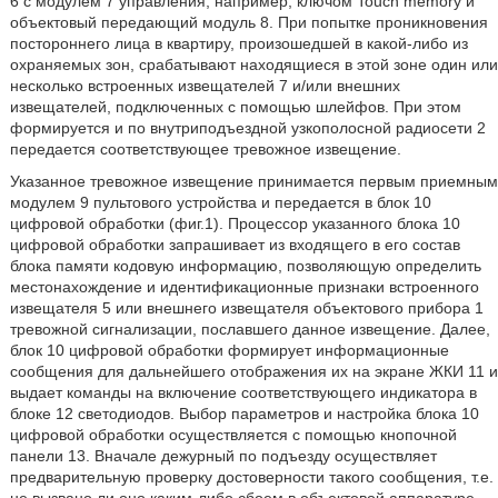
6 с модулем 7 управления, например, ключом Touch memory и
объектовый передающий модуль 8. При попытке проникновения
постороннего лица в квартиру, произошедшей в какой-либо из
охраняемых зон, срабатывают находящиеся в этой зоне один или
несколько встроенных извещателей 7 и/или внешних
извещателей, подключенных с помощью шлейфов. При этом
формируется и по внутриподъездной узкополосной радиосети 2
передается соответствующее тревожное извещение.
Указанное тревожное извещение принимается первым приемным
модулем 9 пультового устройства и передается в блок 10
цифровой обработки (фиг.1). Процессор указанного блока 10
цифровой обработки запрашивает из входящего в его состав
блока памяти кодовую информацию, позволяющую определить
местонахождение и идентификационные признаки встроенного
извещателя 5 или внешнего извещателя объектового прибора 1
тревожной сигнализации, пославшего данное извещение. Далее,
блок 10 цифровой обработки формирует информационные
сообщения для дальнейшего отображения их на экране ЖКИ 11 и
выдает команды на включение соответствующего индикатора в
блоке 12 светодиодов. Выбор параметров и настройка блока 10
цифровой обработки осуществляется с помощью кнопочной
панели 13. Вначале дежурный по подъезду осуществляет
предварительную проверку достоверности такого сообщения, т.е.