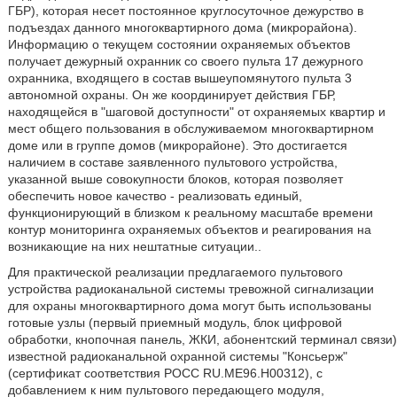
ГБР), которая несет постоянное круглосуточное дежурство в
подъездах данного многоквартирного дома (микрорайона).
Информацию о текущем состоянии охраняемых объектов
получает дежурный охранник со своего пульта 17 дежурного
охранника, входящего в состав вышеупомянутого пульта 3
автономной охраны. Он же координирует действия ГБР,
находящейся в "шаговой доступности" от охраняемых квартир и
мест общего пользования в обслуживаемом многоквартирном
доме или в группе домов (микрорайоне). Это достигается
наличием в составе заявленного пультового устройства,
указанной выше совокупности блоков, которая позволяет
обеспечить новое качество - реализовать единый,
функционирующий в близком к реальному масштабе времени
контур мониторинга охраняемых объектов и реагирования на
возникающие на них нештатные ситуации..
Для практической реализации предлагаемого пультового
устройства радиоканальной системы тревожной сигнализации
для охраны многоквартирного дома могут быть использованы
готовые узлы (первый приемный модуль, блок цифровой
обработки, кнопочная панель, ЖКИ, абонентский терминал связи)
известной радиоканальной охранной системы "Консьерж"
(сертификат соответствия РОСС RU.ME96.H00312), с
добавлением к ним пультового передающего модуля,