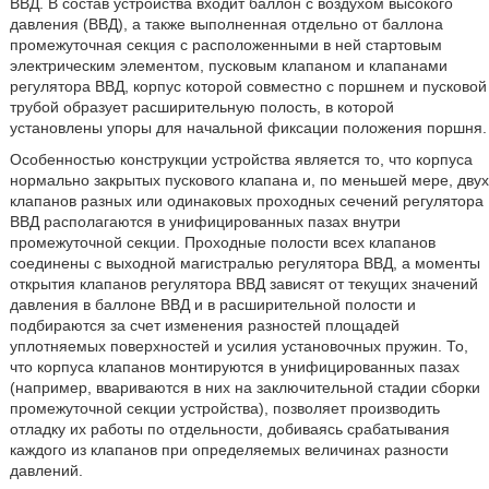
ВВД. В состав устройства входит баллон с воздухом высокого
давления (ВВД), а также выполненная отдельно от баллона
промежуточная секция с расположенными в ней стартовым
электрическим элементом, пусковым клапаном и клапанами
регулятора ВВД, корпус которой совместно с поршнем и пусковой
трубой образует расширительную полость, в которой
установлены упоры для начальной фиксации положения поршня.
Особенностью конструкции устройства является то, что корпуса
нормально закрытых пускового клапана и, по меньшей мере, двух
клапанов разных или одинаковых проходных сечений регулятора
ВВД располагаются в унифицированных пазах внутри
промежуточной секции. Проходные полости всех клапанов
соединены с выходной магистралью регулятора ВВД, а моменты
открытия клапанов регулятора ВВД зависят от текущих значений
давления в баллоне ВВД и в расширительной полости и
подбираются за счет изменения разностей площадей
уплотняемых поверхностей и усилия установочных пружин. То,
что корпуса клапанов монтируются в унифицированных пазах
(например, ввариваются в них на заключительной стадии сборки
промежуточной секции устройства), позволяет производить
отладку их работы по отдельности, добиваясь срабатывания
каждого из клапанов при определяемых величинах разности
давлений.