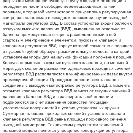
разрывной мембраной пусковую трубу с кольцом обтюрации в
передней ее части и свободно перемещающимся по ней
поршнем, к торцевой части которого прикреплена регулирующая
спица, располагаемая в исходном положении внутри выходной
магистрали регулятора ВВД. В состав устройства входит баллон с
воздухом высокого давления (ВВД), выполненная отдельно от
баллона промежуточная секция с расположенными в ней
стартовым электрическим элементом, пусковым клапаном и
клапанами регулятора ВВД, корпус которой совместно с поршнем
и пусковой трубой образует расширительную полость, в которой
установлены упоры для начальной фиксации положения поршня.
Корпуса нормально закрытых пускового клапана и, по меньшей
мере, двух клапанов разных или одинаковых проходных сечений
регулятора ВВД располагаются в унифицированных пазах внутри
промежуточной секции. Проходные полости всех клапанов
соединены с выходной магистралью регулятора ВВД, а моменты
открытия клапанов регулятора ВВД зависят от текущих значений
давления в баллоне ВВД и в расширительной полости и
подбираются за счет изменения разностей площадей
уплотняемых поверхностей и усилия установочных пружин.
Суммарная площадь проходных сечений пускового клапана и
клапанов регулятора ВВД равна площади проходного сечения
выходной магистрали. Техническим результатом заявляемой
полезной модели является упрощение конструкции регулятора