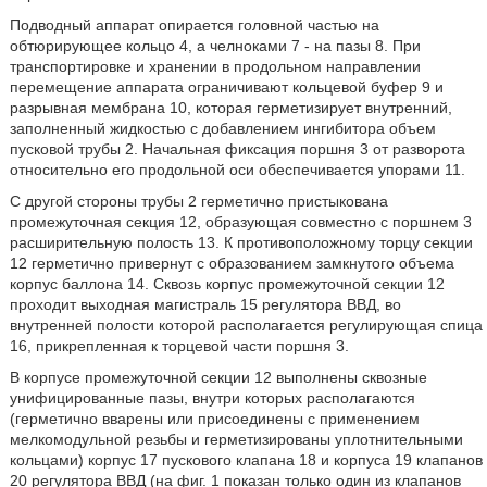
Подводный аппарат опирается головной частью на
обтюрирующее кольцо 4, а челноками 7 - на пазы 8. При
транспортировке и хранении в продольном направлении
перемещение аппарата ограничивают кольцевой буфер 9 и
разрывная мембрана 10, которая герметизирует внутренний,
заполненный жидкостью с добавлением ингибитора объем
пусковой трубы 2. Начальная фиксация поршня 3 от разворота
относительно его продольной оси обеспечивается упорами 11.
С другой стороны трубы 2 герметично пристыкована
промежуточная секция 12, образующая совместно с поршнем 3
расширительную полость 13. К противоположному торцу секции
12 герметично привернут с образованием замкнутого объема
корпус баллона 14. Сквозь корпус промежуточной секции 12
проходит выходная магистраль 15 регулятора ВВД, во
внутренней полости которой располагается регулирующая спица
16, прикрепленная к торцевой части поршня 3.
В корпусе промежуточной секции 12 выполнены сквозные
унифицированные пазы, внутри которых располагаются
(герметично вварены или присоединены с применением
мелкомодульной резьбы и герметизированы уплотнительными
кольцами) корпус 17 пускового клапана 18 и корпуса 19 клапанов
20 регулятора ВВД (на фиг. 1 показан только один из клапанов