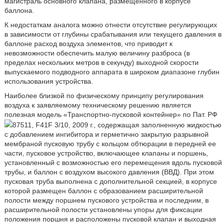
магистраль основного клапана, размещенного в корпусе
баллона.
К недостаткам аналога можно отнести отсутствие регулирующих
в зависимости от глубины срабатывания или текущего давления в
баллоне расход воздуха элементов, что приводит к
невозможности обеспечить малую величину разброса (в
пределах нескольких метров в секунду) выходной скорости
выпускаемого подводного аппарата в широком диапазоне глубин
использования устройства.
Наиболее близкой по физическому принципу регулирования
воздуха к заявляемому техническому решению является
полезная модель «Транспортно-пусковой контейнер» по Пат. РФ
87511, F41F 3/10, 2009 г., содержащая заполненную жидкостью
с добавлением ингибитора и герметично закрытую разрывной
мембраной пусковую трубу с кольцом обтюрации в передней ее
части, пусковое устройство, включающее клапаны и поршень,
установленный с возможностью его перемещения вдоль пусковой
трубы, и баллон с воздухом высокого давления (ВВД). При этом
пусковая труба выполнена с дополнительной секцией, в корпусе
которой размещен баллон с образованием расширительной
полости между поршнем пускового устройства и последним, в
расширительной полости установлены упоры для фиксации
положения поршня и расположены пусковой клапан и выходная