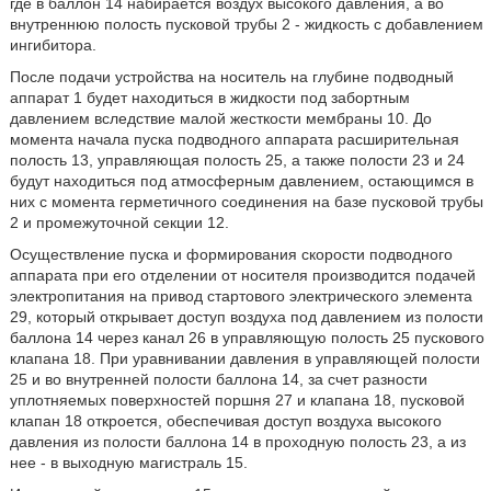
где в баллон 14 набирается воздух высокого давления, а во
внутреннюю полость пусковой трубы 2 - жидкость с добавлением
ингибитора.
После подачи устройства на носитель на глубине подводный
аппарат 1 будет находиться в жидкости под забортным
давлением вследствие малой жесткости мембраны 10. До
момента начала пуска подводного аппарата расширительная
полость 13, управляющая полость 25, а также полости 23 и 24
будут находиться под атмосферным давлением, остающимся в
них с момента герметичного соединения на базе пусковой трубы
2 и промежуточной секции 12.
Осуществление пуска и формирования скорости подводного
аппарата при его отделении от носителя производится подачей
электропитания на привод стартового электрического элемента
29, который открывает доступ воздуха под давлением из полости
баллона 14 через канал 26 в управляющую полость 25 пускового
клапана 18. При уравнивании давления в управляющей полости
25 и во внутренней полости баллона 14, за счет разности
уплотняемых поверхностей поршня 27 и клапана 18, пусковой
клапан 18 откроется, обеспечивая доступ воздуха высокого
давления из полости баллона 14 в проходную полость 23, а из
нее - в выходную магистраль 15.