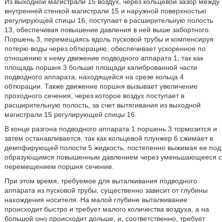
Из выходной магистрали 15 воздух, через кольцевой зазор между
внутренней стенкой магистрали 15 и наружной поверхностью
регулирующей спицы 16, поступает в расширительную полость
13, обеспечивая повышение давления в ней выше забортного.
Поршень 3, перемещаясь вдоль пусковой трубы и компенсируя
потерю воды через обтюрацию, обеспечивает ускоренное по
отношению к нему движение подводного аппарата 1, так как
площадь поршня 3 больше площади калиброванной части
подводного аппарата, находящейся на срезе кольца 4
обтюрации. Также движение поршня вызывает увеличение
проходного сечения, через которое воздух поступает в
расширительную полость, за счет вытягивания из выходной
магистрали 15 регулирующей спицы 16.
В конце разгона подводного аппарата 1 поршень 3 тормозится и
затем останавливается, так как кольцевой плунжер 6 сжимает в
демпфирующей полости 5 жидкость, постепенно выжимая ее под
образующимся повышенным давлением через уменьшающееся с
перемещением поршня сечение.
При этом время, требуемое для выталкивания подводного
аппарата из пусковой трубы, существенно зависит от глубины
нахождения носителя. На малой глубине выталкивание
происходит быстро и требует малого количества воздуха, а на
большой оно происходит дольше, и, соответственно, требует