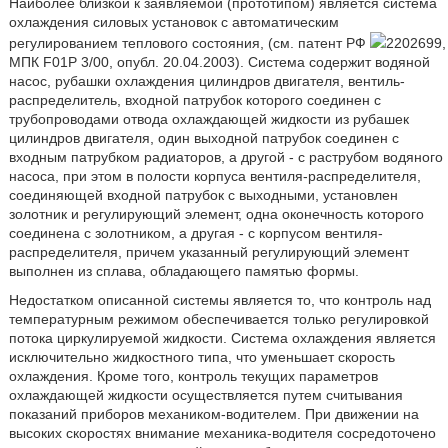
Наиболее близкой к заявляемой (прототипом) является система
охлаждения силовых установок с автоматическим
регулированием теплового состояния, (см. патент РФ
2202699,
МПК F01P 3/00, опубл. 20.04.2003). Система содержит водяной
насос, рубашки охлаждения цилиндров двигателя, вентиль-
распределитель, входной патрубок которого соединен с
трубопроводами отвода охлаждающей жидкости из рубашек
цилиндров двигателя, один выходной патрубок соединен с
входным патрубком радиаторов, а другой - с раструбом водяного
насоса, при этом в полости корпуса вентиля-распределителя,
соединяющей входной патрубок с выходными, установлен
золотник и регулирующий элемент, одна оконечность которого
соединена с золотником, а другая - с корпусом вентиля-
распределителя, причем указанный регулирующий элемент
выполнен из сплава, обладающего памятью формы.
Недостатком описанной системы является то, что контроль над
температурным режимом обеспечивается только регулировкой
потока циркулируемой жидкости. Система охлаждения является
исключительно жидкостного типа, что уменьшает скорость
охлаждения. Кроме того, контроль текущих параметров
охлаждающей жидкости осуществляется путем считывания
показаний приборов механиком-водителем. При движении на
высоких скоростях внимание механика-водителя сосредоточено