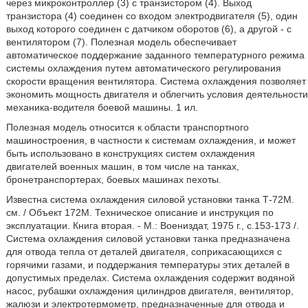
через микроконтроллер (3) с транзистором (4). Выход
транзистора (4) соединен со входом электродвигателя (5), один
выход которого соединен с датчиком оборотов (6), а другой - с
вентилятором (7). Полезная модель обеспечивает
автоматическое поддержание заданного температурного режима
системы охлаждения путем автоматического регулирования
скорости вращения вентилятора. Система охлаждения позволяет
экономить мощность двигателя и облегчить условия деятельности
механика-водителя боевой машины. 1 ил.
Полезная модель относится к области транспортного
машиностроения, в частности к системам охлаждения, и может
быть использовано в конструкциях систем охлаждения
двигателей военных машин, в том числе на танках,
бронетранспортерах, боевых машинах пехоты.
Известна система охлаждения силовой установки танка Т-72М.
см. / Объект 172М. Техническое описание и инструкция по
эксплуатации. Книга вторая. - М.: Воениздат, 1975 г., с.153-173 /.
Система охлаждения силовой установки танка предназначена
для отвода тепла от деталей двигателя, соприкасающихся с
горячими газами, и поддержания температуры этих деталей в
допустимых пределах. Система охлаждения содержит водяной
насос, рубашки охлаждения цилиндров двигателя, вентилятор,
жалюзи и электротермометр, предназначенные для отвода и