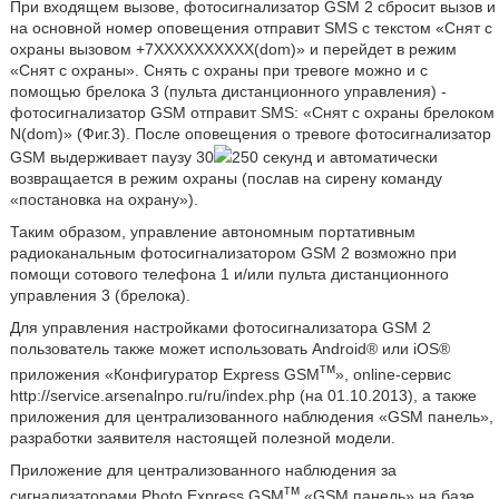
При входящем вызове, фотосигнализатор GSM 2 сбросит вызов и
на основной номер оповещения отправит SMS с текстом «Снят с
охраны вызовом +7XXXXXXXXXX(dom)» и перейдет в режим
«Снят с охраны». Снять с охраны при тревоге можно и с
помощью брелока 3 (пульта дистанционного управления) -
фотосигнализатор GSM отправит SMS: «Снят с охраны брелоком
N(dom)» (Фиг.3). После оповещения о тревоге фотосигнализатор
GSM выдерживает паузу 30
250 секунд и автоматически
возвращается в режим охраны (послав на сирену команду
«постановка на охрану»).
Таким образом, управление автономным портативным
радиоканальным фотосигнализатором GSM 2 возможно при
помощи сотового телефона 1 и/или пульта дистанционного
управления 3 (брелока).
Для управления настройками фотосигнализатора GSM 2
пользователь также может использовать Android® или iOS®
тм
приложения «Конфигуратор Express GSM
», online-сервис
http://service.arsenalnpo.ru/ru/index.php (на 01.10.2013), а также
приложения для централизованного наблюдения «GSM панель»,
разработки заявителя настоящей полезной модели.
Приложение для централизованного наблюдения за
тм
сигнализаторами Photo Express GSM
«GSM панель» на базе