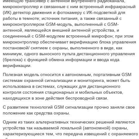
имеющую трансивер с антенной внутреннего радиоканала,
микроконтроллер и связанные с ним встроенный инфракрасный
(ИК) детектор движения и фотокамеру с ИК-подсветкой для
работы в темноте; источник питания, а также связанный с
микроконтроллером GSM-модуль, выполненный с GSM-
антенной, являющейся внешней антенной устройства, и
соединенный с GSM-модулем встроенный микрофон; при этом
микроконтроллер обеспечивает верификацию блока управления
постановкой/ снятием с охраны, выполненного в виде, как
минимум, одного выносного пульта дистанционного управления
(брелока) с функцией обмена информации и ввода кода
верификации.
Полезная модель относится к автономным, портативным GSM
системам охранной сигнализации и мониторинга, может быть
использована в системах, служащих для дистанционного
контроля состояния стационарных и мобильных объектов,
находящихся в зоне действия беспроводной связи.
С развитием технологий GSM сигнализации прочно заняли свое
положение как средства охраны.
Одним из таких альтернативных технических решений являются
устройства так называемой локальной (автономной) охраны,
характеризующиеся тем, что передача извещений с охраняемого