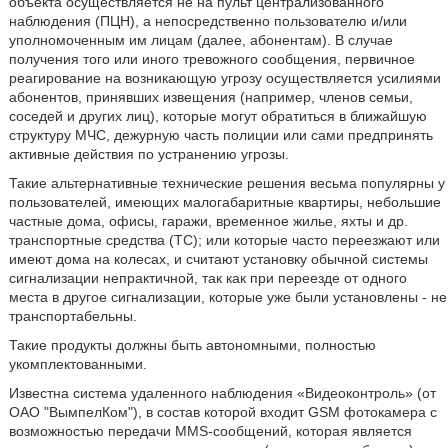
объекта осуществляется не на пульт централизованного
наблюдения (ПЦН), а непосредственно пользователю и/или
уполномоченным им лицам (далее, абонентам). В случае
получения того или иного тревожного сообщения, первичное
реагирование на возникающую угрозу осуществляется усилиями
абонентов, принявших извещения (например, членов семьи,
соседей и других лиц), которые могут обратиться в ближайшую
структуру МЧС, дежурную часть полиции или сами предпринять
активные действия по устранению угрозы.
Такие альтернативные технические решения весьма популярны у
пользователей, имеющих малогабаритные квартиры, небольшие
частные дома, офисы, гаражи, временное жилье, яхты и др.
транспортные средства (ТС); или которые часто переезжают или
имеют дома на колесах, и считают установку обычной системы
сигнализации непрактичной, так как при переезде от одного
места в другое сигнализации, которые уже были установлены - не
транспортабельны.
Такие продукты должны быть автономными, полностью
укомплектованными.
Известна система удаленного наблюдения «Видеоконтроль» (от
ОАО "ВымпелКом"), в состав которой входит GSM фотокамера с
возможностью передачи MMS-сообщений, которая является