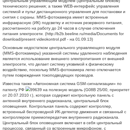
центральным управляющим модулем (центральным блоком)
технического решения; а также WEB-интерфейс управления
системой и пульт дистанционного управления для постановки и
снятия с охраны. MMS-фотокамера имеет встроенные
инфракрасную (ИК) подсветку и источник резервного питания,
рассчитанного на работу до 24 часов в случае отключения
питания электросети. (http://b2b.beeline.ru/media/Documents for
download/present videokontrol.pdf - на 01.09.13)
Основным недостатком центрального управляющего модуля
(MMS-фотокамеры) указанной системы удаленного наблюдения
является использование внешнего электропитания от внешней
электросети, что делает систему уязвимой к физическому
воздействию, поскольку MMS-фотокамера легко отключается
путем повреждения токоподводящих проводов.
Известна также «Автономная система GSM-сигнализации» по
патенту РФ
99639 на полезную модель (G08B 25/00, приоритет
от 20.07.2010 г.), которая содержит контрольную панель с
антенной внутреннего радиоканала, центральный блок
оповещения. Контрольная панель содержит контроллер,
встроенный беспроводной ИК-детектор движения и связанный с
контроллером приемопередатчик внутреннего радиоканала.
Центральный блок оповещения включает в себя центральный
процессор, связанный со встроенным микрофоном, с