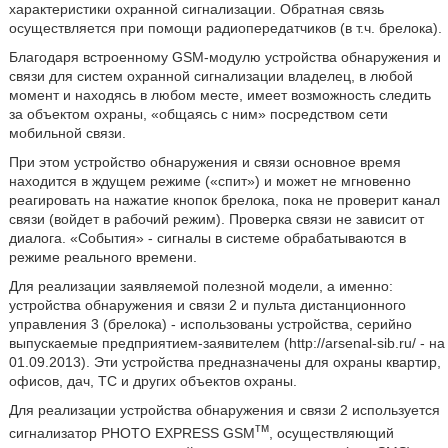
характеристики охранной сигнализации. Обратная связь
осуществляется при помощи радиопередатчиков (в т.ч. брелока).
Благодаря встроенному GSM-модулю устройства обнаружения и
связи для систем охранной сигнализации владелец, в любой
момент и находясь в любом месте, имеет возможность следить
за объектом охраны, «общаясь с ним» посредством сети
мобильной связи.
При этом устройство обнаружения и связи основное время
находится в ждущем режиме («спит») и может не мгновенно
реагировать на нажатие кнопок брелока, пока не проверит канал
связи (войдет в рабочий режим). Проверка связи не зависит от
диалога. «События» - сигналы в системе обрабатываются в
режиме реального времени.
Для реализации заявляемой полезной модели, а именно:
устройства обнаружения и связи 2 и пульта дистанционного
управления 3 (брелока) - использованы устройства, серийно
выпускаемые предприятием-заявителем (http://arsenal-sib.ru/ - на
01.09.2013). Эти устройства предназначены для охраны квартир,
офисов, дач, ТС и других объектов охраны.
Для реализации устройства обнаружения и связи 2 используется
тм
сигнализатор PHOTO EXPRESS GSM
, осуществляющий