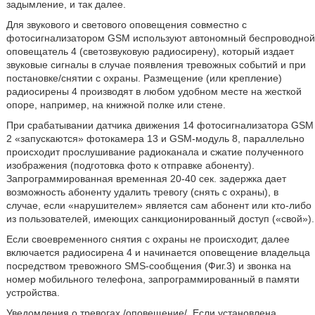
задымление, и так далее.
Для звукового и светового оповещения совместно с
фотосигнализатором GSM используют автономный беспроводной
оповещатель 4 (светозвуковую радиосирену), который издает
звуковые сигналы в случае появления тревожных событий и при
постановке/снятии с охраны. Размещение (или крепление)
радиосирены 4 производят в любом удобном месте на жесткой
опоре, например, на книжной полке или стене.
При срабатывании датчика движения 14 фотосигнализатора GSM
2 «запускаются» фотокамера 13 и GSM-модуль 8, параллельно
происходит прослушивание радиоканала и сжатие полученного
изображения (подготовка фото к отправке абоненту).
Запрограммированная временная 20-40 сек. задержка дает
возможность абоненту удалить тревогу (снять с охраны), в
случае, если «нарушителем» является сам абонент или кто-либо
из пользователей, имеющих санкционированный доступ («свой»).
Если своевременного снятия с охраны не происходит, далее
включается радиосирена 4 и начинается оповещение владельца
посредством тревожного SMS-сообщения (Фиг.3) и звонка на
номер мобильного телефона, запрограммированный в памяти
устройства.
Уведомления о тревогах /оповещение/. Если установлена