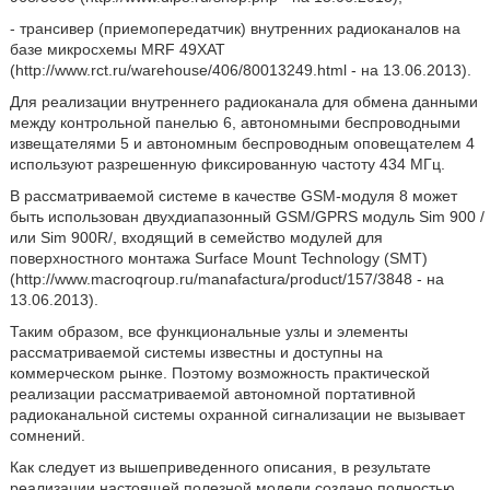
- трансивер (приемопередатчик) внутренних радиоканалов на
базе микросхемы MRF 49ХАТ
(http://www.rct.ru/warehouse/406/80013249.html - на 13.06.2013).
Для реализации внутреннего радиоканала для обмена данными
между контрольной панелью 6, автономными беспроводными
извещателями 5 и автономным беспроводным оповещателем 4
используют разрешенную фиксированную частоту 434 МГц.
В рассматриваемой системе в качестве GSM-модуля 8 может
быть использован двухдиапазонный GSM/GPRS модуль Sim 900 /
или Sim 900R/, входящий в семейство модулей для
поверхностного монтажа Surface Mount Technology (SMT)
(http://www.macroqroup.ru/manafactura/product/157/3848 - на
13.06.2013).
Таким образом, все функциональные узлы и элементы
рассматриваемой системы известны и доступны на
коммерческом рынке. Поэтому возможность практической
реализации рассматриваемой автономной портативной
радиоканальной системы охранной сигнализации не вызывает
сомнений.
Как следует из вышеприведенного описания, в результате
реализации настоящей полезной модели создано полностью