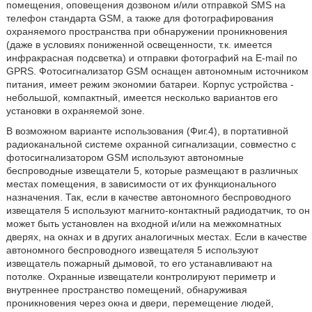
помещения, оповещения дозвоном и/или отправкой SMS на
телефон стандарта GSM, а также для фотографирования
охраняемого пространства при обнаружении проникновения
(даже в условиях пониженной освещенности, т.к. имеется
инфракрасная подсветка) и отправки фотографий на E-mail по
GPRS. Фотосигнализатор GSM оснащен автономным источником
питания, имеет режим экономии батареи. Корпус устройства -
небольшой, компактный, имеется несколько вариантов его
установки в охраняемой зоне.
В возможном варианте использования (Фиг.4), в портативной
радиоканальной системе охранной сигнализации, совместно с
фотосигнализатором GSM используют автономные
беспроводные извещатели 5, которые размещают в различных
местах помещения, в зависимости от их функционального
назначения. Так, если в качестве автономного беспроводного
извещателя 5 используют магнито-контактный радиодатчик, то он
может быть установлен на входной и/или на межкомнатных
дверях, на окнах и в других аналогичных местах. Если в качестве
автономного беспроводного извещателя 5 используют
извещатель пожарный дымовой, то его устанавливают на
потолке. Охранные извещатели контролируют периметр и
внутреннее пространство помещений, обнаруживая
проникновения через окна и двери, перемещение людей,