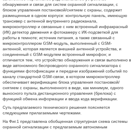
обнаружения и связи для систем охранной сигнализации, с
блоком управления постановкой/снятием с охраны, содержит
размещенные в одном корпусе: контрольную панель, имеющую
трансивер с антенной внутреннего радиоканала,
микроконтроллер и связанные с ним встроенный инфракрасный
(ИК) детектор движения и фотокамеру с ИК-подсветкой для
работы в темноте; источник питания, а также связанный с
микроконтроллером GSM-модуль, выполненный с GSM-
антенной, которая является внешней антенной устройства, и
соединенный с GSM-модулем встроенный микрофон; и
отличается тем, что устройство обнаружения и связи выполнено в
виде автономного беспроводного охранного сигнализатора с
функциями фотофиксации и передачи изображений событий по
каналу стандартной GSM-связи, в котором микроконтроллер
обеспечивает верификацию блока управления постановкой/
снятием с охраны, выполненного в виде, как минимум, одного
выносного пульта дистанционного управления (брелока) с
функцией обмена информации и ввода кода верификации.
Суть предлагаемого технического решения поясняется
следующими прилагаемыми чертежами.
На Фиг.1 представлена обобщенная структурная схема системы
охранной сигнализации с предлагаемым автономным