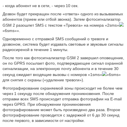
- когда абонент не в сети, - через 10 сек.
Дозвон будет прекращен после «ответа» одного из вызываемых
абонентов (прием или отбой звонка). Затем фотосигнализатор
GSM 2 разошлет SMS с текстом «Тревога» на номера «2sms»
«6sms»».
Одновременно с отправкой SMS сообщений о тревоге и
дозвоном, система будет издавать световые и звуковые сигналы
радиосиреной в течение 1 минуты.
После того как фотосигнализатор GSM 2 завершил оповещение,
он по GPRS посылает фото, подтверждающее сигнал охранной
сигнализации, на электронную почту абонента и в течение 30
секунд ожидает входящие вызовы с номеров «1sms»
«6sms»
для снятия с охраны («удаление тревоги»).
Фотографирование охраняемой зоны происходит не более чем
через 1 секунду после обнаружения проникновения. После
отправки всех SMS происходит отправка фотографии на E-mail
через GPRS. При обнаружении проникновения
фотографирование может быть произведено два раза. Второе
фотографирование проводится с задержкой от 6 до 30 секунд
после первого, в зависимости от настройки.