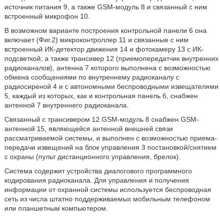
источник питания 9, а также GSM-модуль 8 и связанный с ним
встроенный микрофон 10.
В возможном варианте построения контрольной панели 6 она
включает (Фиг.2) микроконтроллер 11 и связанные с ним
встроенный ИК-детектор движения 14 и фотокамеру 13 с ИК-
подсветкой; а также трансивер 12 (приемопередатчик внутренних
радиоканалов), антенна 7 которого выполнена с возможностью
обмена сообщениями по внутреннему радиоканалу с
радиосиреной 4 и с автономными беспроводными извещателями
5, каждый из которых, как и контрольная панель 6, снабжен
антенной 7 внутреннего радиоканала.
Связанный с трансивером 12 GSM-модуль 8 снабжен GSM-
антенной 15, являющейся антенной внешней связи
рассматриваемой системы, и выполнен с возможностью приема-
передачи извещений на блок управления 3 постановкой/снятием
с охраны (пульт дистанционного управления, брелок).
Система содержит устройства диалогового программного
кодирования радиоканала. Для управления и получения
информации от охранной системы используется беспроводная
сеть из числа штатно поддерживаемых мобильным телефоном
или планшетным компьютером.