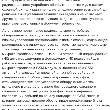
радиоканального устройства обнаружения и связи для систем
охранной сигнализации не является единственно возможной для
решения вышеуказанной технической задачи и не исключает
других вариантов ее изготовления, содержащих совокупность
признаков, включенных в формулу изобретения.
Автономное портативное радиоканальное устройство
обнаружения и связи для систем охранной сигнализации, с
блоком управления постановкой/снятием с охраны, содержащее
размещенные в одном корпусе: контрольную панель, имеющую
трансивер с антенной внутреннего радиоканала,
микроконтроллер и связанные с ним встроенный инфракрасный
(ИК) детектор движения и фотокамеру с ИК-подсветкой для
работы в темноте; источник питания, а также связанный с
микроконтроллером GSM-модуль, выполненный с GSM-
антенной, являющейся внешней антенной устройства, и
соединенный с GSM-модулем встроенный микрофон;
отличающееся тем, что устройство обнаружения и связи
выполнено в виде автономного беспроводного охранного
сигнализатора с функциями фотофиксации и передачи
изображений событий по каналу стандартной GSM-связи, в
котором микроконтроллер обеспечивает верификацию блока
управления постановкой/снятием с охраны, выполненного в виде,
как минимум, одного выносного пульта дистанционного