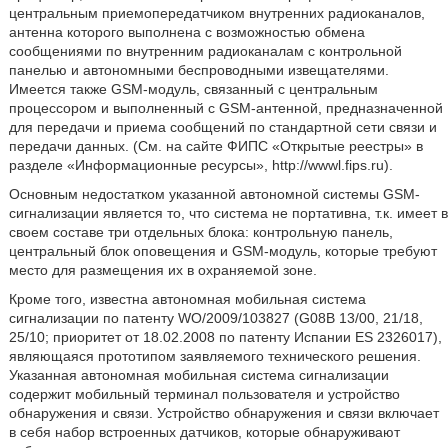
центральным приемопередатчиком внутренних радиоканалов,
антенна которого выполнена с возможностью обмена
сообщениями по внутренним радиоканалам с контрольной
панелью и автономными беспроводными извещателями.
Имеется также GSM-модуль, связанный с центральным
процессором и выполненный с GSM-антенной, предназначенной
для передачи и приема сообщений по стандартной сети связи и
передачи данных. (См. на сайте ФИПС «Открытые реестры» в
разделе «Информационные ресурсы», http://wwwl.fips.ru).
Основным недостатком указанной автономной системы GSM-
сигнализации является то, что система не портативна, т.к. имеет в
своем составе три отдельных блока: контрольную панель,
центральный блок оповещения и GSM-модуль, которые требуют
место для размещения их в охраняемой зоне.
Кроме того, известна автономная мобильная система
сигнализации по патенту WO/2009/103827 (G08B 13/00, 21/18,
25/10; приоритет от 18.02.2008 по патенту Испании ES 2326017),
являющаяся прототипом заявляемого технического решения.
Указанная автономная мобильная система сигнализации
содержит мобильный терминал пользователя и устройство
обнаружения и связи. Устройство обнаружения и связи включает
в себя набор встроенных датчиков, которые обнаруживают