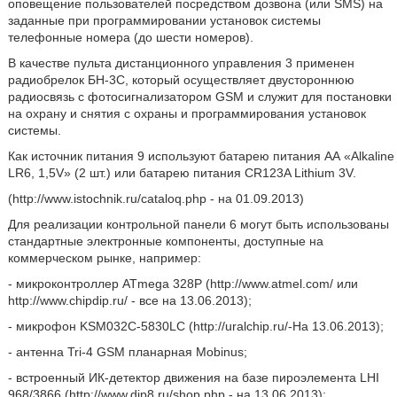
оповещение пользователей посредством дозвона (или SMS) на
заданные при программировании установок системы
телефонные номера (до шести номеров).
В качестве пульта дистанционного управления 3 применен
радиобрелок БН-3С, который осуществляет двустороннюю
радиосвязь с фотосигнализатором GSM и служит для постановки
на охрану и снятия с охраны и программирования установок
системы.
Как источник питания 9 используют батарею питания АА «Alkaline
LR6, 1,5V» (2 шт.) или батарею питания CR123A Lithium 3V.
(http://www.istochnik.ru/cataloq.php - на 01.09.2013)
Для реализации контрольной панели 6 могут быть использованы
стандартные электронные компоненты, доступные на
коммерческом рынке, например:
- микроконтроллер ATmega 328Р (http://www.atmel.com/ или
http://www.chipdip.ru/ - все на 13.06.2013);
- микрофон KSM032C-5830LC (http://uralchip.ru/-Ha 13.06.2013);
- антенна Tri-4 GSM планарная Mobinus;
- встроенный ИК-детектор движения на базе пироэлемента LHI
968/3866 (http://www.dip8.ru/shop.php - на 13.06.2013);