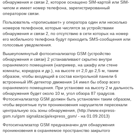
обнаружения и связи 2, которое оснащено SIM-картой или SIM-
чипом и имеет номер телефона, зарегистрированный
оператором связи.
Пользователь «прописывает» у оператора один или несколько
номеров телефонов, которые числятся за устройствами
обнаружения и связи 2, по отсутствию в сети которых на номер
его мобильного телефона будут приходить SMS-сообщения или
голосовые уведомления.
Вышеупомянутый фотосигнализатор GSM (устройство
обнаружения и связи) 2 устанавливают скрытно внутри
охраняемого помещения (например, на шкафу или стене
комнаты, коридора и др.), на высоте от 2,0 до 2,5 м, таким
образом, чтобы входящий в состав контрольной панели 6
встроенный ИК-детектор движения 14 имел бы обзор всего
охраняемого помещения. При установке на высоту 2 м дальность
обнаружения будет около 10 м, угол обзора 87 градусов.
Фотосигнализатор GSM должен быть установлен таким образом,
чтобы вероятные пути проникновения нарушителя пересекали
центральную ось зоны обнаружения, (http://www.express-
gsm.ru/gsm signalizacija/express_gsm/ - на 01.09.2013)
Фотосигнализатор GSM предназначен для обнаружения
проникновения в охраняемое пространство закрытого