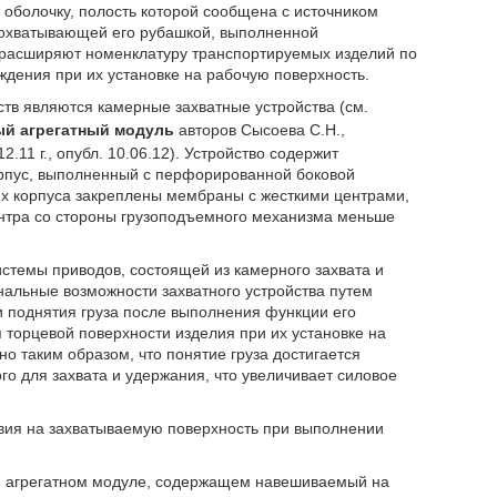
оболочку, полость которой сообщена с источником
и охватывающей его рубашкой, выполненной
 расширяют номенклатуру транспортируемых изделий по
дения при их установке на рабочую поверхность.
ств являются камерные захватные устройства (см.
ый агрегатный модуль
авторов Сысоева C.H.,
2.11 г., опубл. 10.06.12). Устройство содержит
пус, выполненный с перфорированной боковой
ях корпуса закреплены мембраны с жесткими центрами,
нтра со стороны грузоподъемного механизма меньше
истемы приводов, состоящей из камерного захвата и
льные возможности захватного устройства путем
 поднятия груза после выполнения функции его
торцевой поверхности изделия при их установке на
о таким образом, что понятие груза достигается
о для захвата и удержания, что увеличивает силовое
вия на захватываемую поверхность при выполнении
ом агрегатном модуле, содержащем навешиваемый на