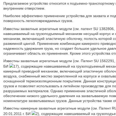
Предлагаемое устройство относится к подъемно-транспортному м
внутренним отверстием.
Наиболее эффективно применение устройства для захвата и под
поверхность легкоповреждаемых грузов.
Известны захватные агрегатные модули (см. патент SU 1382806, 
навешиваемый на грузоподъемный механизм несущий корпус и 
механизм, включающий эластичную оболочку, полость которой с
разжимной цангой. Применение комбинации камерного приводно
надежность удержания груза, но создает большое удельное давл
ограничивает область их применения. Кроме этого устройства о
Известны захватные агрегатные модули (см. Патент SU 1562291, М
БИ
17), содержащие навешиваемый на грузоподъемный механи
камерный приводной механизм, включающий эластичную оболочку
воздуха, снабженный жестко закрепленной на корпусе и охватыв
оснащенной термоизоляционным покрытием. Данная конструкци
грузов и позволяет использовать в литейном производстве для п
разрушаемых материалов. Однако применение эластичной оболо
обеспечении низкого удельного давления на захватываемую пове
номенклатуре захватываемых грузов. Данные устройства также о
Известны камерные захватные агрегатные модули (см. Патент RU
20.01.2011 г. БИ
2), содержащие навешиваемый на грузоподъе