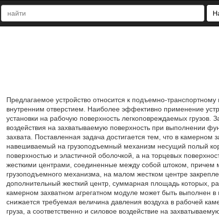
Н
Предлагаемое устройство относится к подъемно-транспортному м
внутренним отверстием. Наиболее эффективно применение устро
установки на рабочую поверхность легкоповреждаемых грузов. 
воздействия на захватываемую поверхность при выполнении фун
захвата. Поставленная задача достигается тем, что в камерном
навешиваемый на грузоподъемный механизм несущий полый кор
поверхностью и эластичной оболочкой, а на торцевых поверхно
жесткими центрами, соединенные между собой штоком, причем 
грузоподъемного механизма, на малом жестком центре закрепле
дополнительный жесткий центр, суммарная площадь которых, ра
камерном захватном агрегатном модуле может быть выполнен в в
снижается требуемая величина давления воздуха в рабочей кам
груза, а соответственно и силовое воздействие на захватываемую