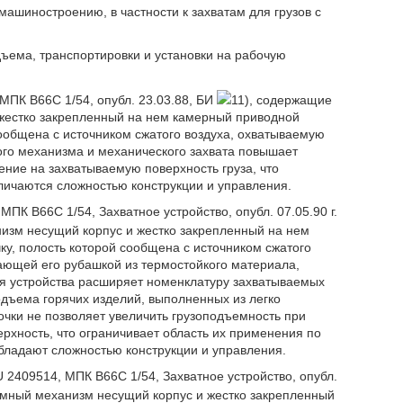
ашиностроению, в частности к захватам для грузов с
ъема, транспортировки и установки на рабочую
МПК B66C 1/54, опубл. 23.03.88, БИ
11), содержащие
жестко закрепленный на нем камерный приводной
ообщена с источником сжатого воздуха, охватываемую
го механизма и механического захвата повышает
ение на захватываемую поверхность груза, что
тличаются сложностью конструкции и управления.
ПК B66C 1/54, Захватное устройство, опубл. 07.05.90 г.
зм несущий корпус и жестко закрепленный на нем
, полость которой сообщена с источником сжатого
ающей его рубашкой из термостойкого материала,
я устройства расширяет номенклатуру захватываемых
одъема горячих изделий, выполненных из легко
чки не позволяет увеличить грузоподъемность при
рхность, что ограничивает область их применения по
бладают сложностью конструкции и управления.
 2409514, МПК B66C 1/54, Захватное устройство, опубл.
мный механизм несущий корпус и жестко закрепленный