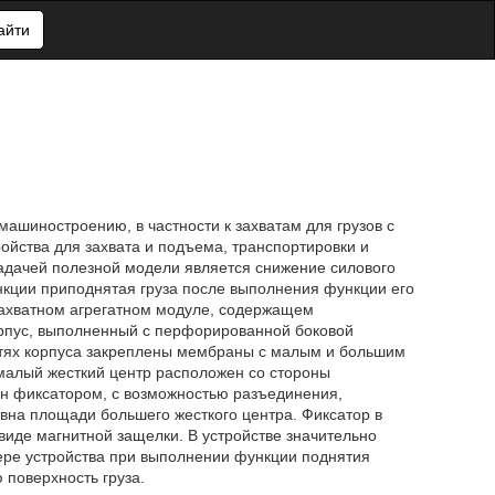
айти
ашиностроению, в частности к захватам для грузов с
йства для захвата и подъема, транспортировки и
Задачей полезной модели является снижение силового
кции приподнятая груза после выполнения функции его
 захватном агрегатном модуле, содержащем
пус, выполненный с перфорированной боковой
стях корпуса закреплены мембраны с малым и большим
малый жесткий центр расположен со стороны
н фиксатором, с возможностью разъединения,
вна площади большего жесткого центра. Фиксатор в
иде магнитной защелки. В устройстве значительно
ере устройства при выполнении функции поднятия
 поверхность груза.