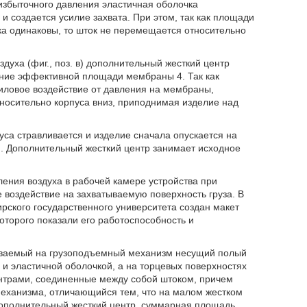
 избыточного давления эластичная оболочка
 и создается усилие захвата. При этом, так как площади
ка одинаковы, то шток не перемещается относительно
уха (фиг., поз. в) дополнительный жесткий центр
ение эффективной площади мембраны 4. Так как
иловое воздействие от давления на мембраны,
носительно корпуса вниз, приподнимая изделие над
уса стравливается и изделие сначала опускается на
й. Дополнительный жесткий центр занимает исходное
ения воздуха в рабочей камере устройства при
 воздействие на захватываемую поверхность груза. В
рского государственного университета создан макет
оторого показали его работоспособность и
иваемый на грузоподъемный механизм несущий полый
и эластичной оболочкой, а на торцевых поверхностях
нтрами, соединенные между собой штоком, причем
еханизма, отличающийся тем, что на малом жестком
дополнительный жесткий центр, суммарная площадь