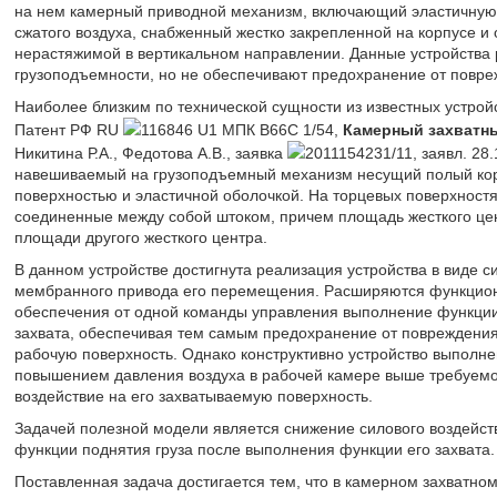
на нем камерный приводной механизм, включающий эластичную 
сжатого воздуха, снабженный жестко закрепленной на корпусе 
нерастяжимой в вертикальном направлении. Данные устройства
грузоподъемности, но не обеспечивают предохранение от повреж
Наиболее близким по технической сущности из известных устрой
Патент РФ RU
116846 U1 МПК B66C 1/54,
Камерный захватн
Никитина Р.А., Федотова А.В., заявка
2011154231/11, заявл. 28.1
навешиваемый на грузоподъемный механизм несущий полый кор
поверхностью и эластичной оболочкой. На торцевых поверхност
соединенные между собой штоком, причем площадь жесткого це
площади другого жесткого центра.
В данном устройстве достигнута реализация устройства в виде с
мембранного привода его перемещения. Расширяются функциона
обеспечения от одной команды управления выполнение функции
захвата, обеспечивая тем самым предохранение от повреждения 
рабочую поверхность. Однако конструктивно устройство выполнен
повышением давления воздуха в рабочей камере выше требуемог
воздействие на его захватываемую поверхность.
Задачей полезной модели является снижение силового воздейст
функции поднятия груза после выполнения функции его захвата.
Поставленная задача достигается тем, что в камерном захватн