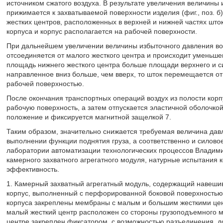
источником сжатого воздуха. B результате увеличения величины
прижимается к захватываемой поверхности изделия (фиг., поз. б)
жестких центров, расположенных в верхней и нижней частях што
корпуса и корпус располагается на рабочей поверхности.
При дальнейшем увеличении величины избыточного давления возд
отсоединяется от малого жесткого центра и происходит уменьш
площадь нижнего жесткого центра больше площади верхнего и с
направленное вниз больше, чем вверх, то шток перемещается от
рабочей поверхностью.
После окончания транспортных операций воздух из полости корп
рабочую поверхность, а затем отпускается эластичной оболочко
положение и фиксируется магнитной защелкой 7.
Таким образом, значительно снижается требуемая величина давл
выполнении функции поднятия груза, а соответственно и силовое
лаборатории автоматизации технологических процессов Владими
камерного захватного агрегатного модуля, натурные испытания к
эффективность.
1. Камерный захватный агрегатный модуль, содержащий навеш
корпус, выполненный с перфорированной боковой поверхностью 
корпуса закреплены мембраны с малым и большим жесткими це
малый жесткий центр расположен со стороны грузоподъемного м
центре закреплен фиксатором, с возможностью разъединения, 