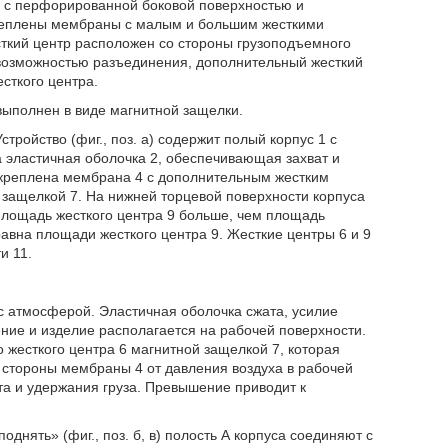
 с перфорированной боковой поверхностью и
креплены мембраны с малым и большим жесткими
ткий центр расположен со стороны грузоподъемного
 возможностью разъединения, дополнительный жесткий
сткого центра.
выполнен в виде магнитной защелки.
стройство (фиг., поз. а) содержит полый корпус 1 с
 эластичная оболочка 2, обеспечивающая захват и
закреплена мембрана 4 с дополнительным жестким
 защелкой 7. На нижней торцевой поверхности корпуса
лощадь жесткого центра 9 больше, чем площадь
равна площади жесткого центра 9. Жесткие центры 6 и 9
и 11.
 с атмосферой. Эластичная оболочка сжата, усилие
ение и изделие располагается на рабочей поверхности.
 жесткого центра 6 магнитной защелкой 7, которая
 стороны мембраны 4 от давления воздуха в рабочей
та и удержания груза. Превышение приводит к
днять» (фиг., поз. б, в) полость А корпуса соединяют с