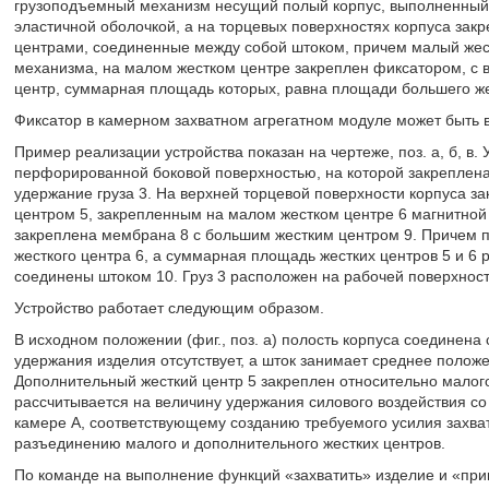
грузоподъемный механизм несущий полый корпус, выполненный
эластичной оболочкой, а на торцевых поверхностях корпуса за
центрами, соединенные между собой штоком, причем малый жес
механизма, на малом жестком центре закреплен фиксатором, с
центр, суммарная площадь которых, равна площади большего же
Фиксатор в камерном захватном агрегатном модуле может быть 
Пример реализации устройства показан на чертеже, поз. а, б, в. У
перфорированной боковой поверхностью, на которой закреплена
удержание груза 3. На верхней торцевой поверхности корпуса 
центром 5, закрепленным на малом жестком центре 6 магнитной
закреплена мембрана 8 с большим жестким центром 9. Причем п
жесткого центра 6, а суммарная площадь жестких центров 5 и 6 
соединены штоком 10. Груз 3 расположен на рабочей поверхност
Устройство работает следующим образом.
В исходном положении (фиг., поз. а) полость корпуса соединена
удержания изделия отсутствует, а шток занимает среднее полож
Дополнительный жесткий центр 5 закреплен относительно малого
рассчитывается на величину удержания силового воздействия со
камере А, соответствующему созданию требуемого усилия захва
разъединению малого и дополнительного жестких центров.
По команде на выполнение функций «захватить» изделие и «припо