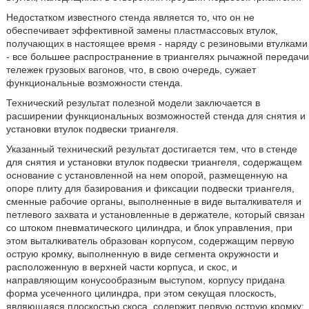
Недостатком известного стенда является то, что он не
обеспечивает эффективной замены пластмассовых втулок,
получающих в настоящее время - наряду с резиновыми втулками
- все большее распространение в триангелях рычажной передачи
тележек грузовых вагонов, что, в свою очередь, сужает
функциональные возможности стенда.
Технический результат полезной модели заключается в
расширении функциональных возможностей стенда для снятия и
установки втулок подвески триангеля.
Указанный технический результат достигается тем, что в стенде
для снятия и установки втулок подвески триангеля, содержащем
основание с установленной на нем опорой, размещенную на
опоре плиту для базирования и фиксации подвески триангеля,
сменные рабочие органы, выполненные в виде выталкивателя и
петлевого захвата и установленные в держателе, который связан
со штоком пневматического цилиндра, и блок управления, при
этом выталкиватель образован корпусом, содержащим первую
острую кромку, выполненную в виде сегмента окружности и
расположенную в верхней части корпуса, и скос, и
направляющим конусообразным выступом, корпусу придана
форма усеченного цилиндра, при этом секущая плоскость,
являющаяся плоскостью скоса, содержит первую острую кромку;