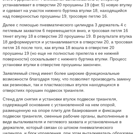
устанавливает в отверстии 20 проушины 19 (фиг. 5) новую втулку
и одевает на участок нижнего буртика втулки 18, находящийся
над поверхностью проушины 19, тросовую петлю 16.
Далее с помощью пневматического цилиндра 3 держатель 4 с
петлевым захватом 6 перемещается вниз, и тросовая петля 16
тянет втулку 18 в отверстие 20 проушины 19. В результате втулка
18 деформируется и устанавливается в отверстии 20, а тросовая
петля 16 после того, как втулка 18 вошла в отверстие 20
проушины 19 (но еще не полностью прилегла к ее нижней
поверхности) соскальзывет с нижнего буртика втулки. Процесс
установки втулки в отверстие проушины закончен.
Заявляемый стенд имеет более широкие функциональные
возможности благодаря тому, что позволяет производить замену
как резиновых, так и пластмассовых втулок находящихся в
отверстиях проушин подвесок триангеля.
Стенд для снятия и установки втулок подвески триангеля,
содержащий основание с установленной на нем опорой,
размещенную на опоре плиту для базирования и фиксации
подвески триангеля, сменные рабочие органы, выполненные в
виде выталкивателя и петлевого захвата и установленные в
держателе, который связан со штоком пневматического
цилиндра, и блок управления, при этом выталкиватель образован