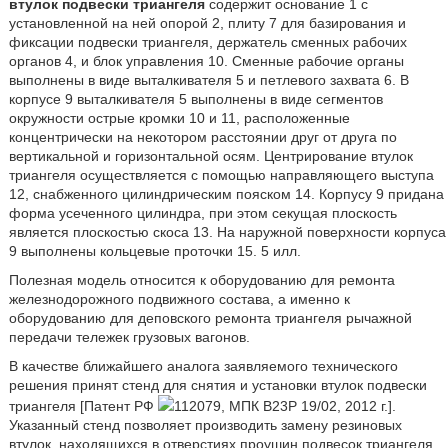
втулок подвески триангеля
содержит основание 1 с
установленной на ней опорой 2, плиту 7 для базирования и
фиксации подвески триангеля, держатель сменных рабочих
органов 4, и блок управления 10. Сменные рабочие органы
выполнены в виде выталкивателя 5 и петлевого захвата 6. В
корпусе 9 выталкивателя 5 выполнены в виде сегментов
окружности острые кромки 10 и 11, расположенные
концентрически на некотором расстоянии друг от друга по
вертикальной и горизонтальной осям. Центрирование втулок
триангеля осуществляется с помощью направляющего выступа
12, снабженного цилиндрическим пояском 14. Корпусу 9 придана
форма усеченного цилиндра, при этом секущая плоскость
является плоскостью скоса 13. На наружной поверхности корпуса
9 выполнены кольцевые проточки 15. 5 илл.
Полезная модель относится к оборудованию для ремонта
железнодорожного подвижного состава, а именно к
оборудованию для деповского ремонта триангеля рычажной
передачи тележек грузовых вагонов.
В качестве ближайшего аналога заявляемого технического
решения принят стенд для снятия и установки втулок подвески
триангеля [Патент РФ
112079, МПК B23P 19/02, 2012 г.].
Указанный стенд позволяет производить замену резиновых
втулок, находящихся в отверстиях проушин подвесок триангеля.