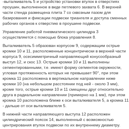
-выталкиватель 5 и устройство установки втулок в отверстиях
проушин, выполненное в виде петлевого захвата 6. В верхней
части стенда размещена плита 7 со сквозным пазом для
базирования и фиксации подвески триангеля и доступа сменных
рабочих органов к отверстию в проушине подвески.
Управление работой пневматического цилиндра 3
осуществляется с помощью блока управления 8.
Выталкиватель 5 образован корпусом 9, содержащим острые
кромки 10 и 11, расположенные концентрически в верхней части
корпуса 9, осесимметричный направляющий конусообразный
выступ 12, и скос 13. Острые кромки 10 и 11 выполнены
сегментированными, т.е. имеют форму сегментов окружности,
угловая протяженность которых не превышает 90°, при этом
кромка 11 расположена в вертикальном направлении ниже
кромки 10 (на небольшом расстоянии под ней - около 3 мм),
кроме того, острые кромки 10 и 11 смещены друг относительно
друга в радиальном направлении (примерно на 1 мм), при этом
кромка 10 расположена ближе к оси выталкивателя 5, а кромка 11
- дальше от оси выталкивателя 5.
В нижней части направляющего выступа 12 расположен
цилиндрический поясок 14, выполненный с возможностью
центрирования втулок подвески по их внутреннему диаметру.