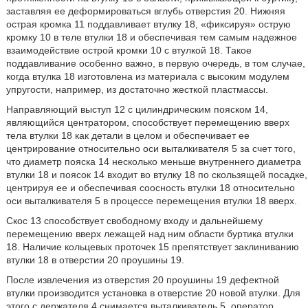
заставляя ее деформироваться вглубь отверстия 20. Нижняя
острая кромка 11 поддавливает втулку 18, «фиксируя» острую
кромку 10 в теле втулки 18 и обеспечивая тем самым надежное
взаимодействие острой кромки 10 с втулкой 18. Такое
поддавливание особенно важно, в первую очередь, в том случае,
когда втулка 18 изготовлена из материала с высоким модулем
упругости, например, из достаточно жесткой пластмассы.
Направляющий выступ 12 с цилиндрическим пояском 14,
являющийся центратором, способствует перемещению вверх
тела втулки 18 как детали в целом и обеспечивает ее
центрирование относительно оси выталкивателя 5 за счет того,
что диаметр пояска 14 несколько меньше внутреннего диаметра
втулки 18 и поясок 14 входит во втулку 18 по скользящей посадке,
центрируя ее и обеспечивая соосность втулки 18 относительно
оси выталкивателя 5 в процессе перемещения втулки 18 вверх.
Скос 13 способствует свободному входу и дальнейшему
перемещению вверх лежащей над ним области буртика втулки
18. Наличие кольцевых проточек 15 препятствует заклиниванию
втулки 18 в отверстии 20 проушины 19.
После извлечения из отверстия 20 проушины 19 дефектной
втулки производится установка в отверстие 20 новой втулки. Для
этого с держателя 4 снимается выталкиватель 5, оператор