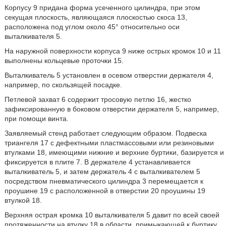
Корпусу 9 придана форма усеченного цилиндра, при этом
секущая плоскость, являющаяся плоскостью скоса 13,
расположена под углом около 45° относительно оси
выталкивателя 5.
На наружной поверхности корпуса 9 ниже острых кромок 10 и 11
выполнены кольцевые проточки 15.
Выталкиватель 5 установлен в осевом отверстии держателя 4,
например, по скользящей посадке.
Петлевой захват 6 содержит тросовую петлю 16, жестко
зафиксированную в боковом отверстии держателя 5, например,
при помощи винта.
Заявляемый стенд работает следующим образом. Подвеска
триангеля 17 с дефектными пластмассовыми или резиновыми
втулками 18, имеющими нижние и верхние буртики, базируется и
фиксируется в плите 7. В держателе 4 устанавливается
выталкиватель 5, и затем держатель 4 с выталкивателем 5
посредством пневматического цилиндра 3 перемещается к
проушине 19 с расположенной в отверстии 20 проушины 19
втулкой 18.
Верхняя острая кромка 10 выталкивателя 5 давит по всей своей
протяженности на втулку 18 в области, примыкающей к буртику,