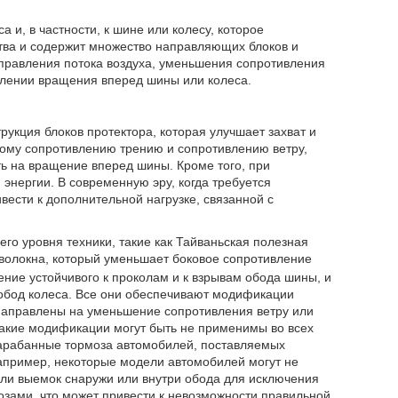
 и, в частности, к шине или колесу, которое
ства и содержит множество направляющих блоков и
правления потока воздуха, уменьшения сопротивления
влении вращения вперед шины или колеса.
укция блоков протектора, которая улучшает захват и
ному сопротивлению трению и сопротивлению ветру,
ь на вращение вперед шины. Кроме того, при
энергии. В современную эру, когда требуется
вести к дополнительной нагрузке, связанной с
о уровня техники, такие как Тайваньская полезная
 волокна, который уменьшает боковое сопротивление
ение устойчивого к проколам и к взрывам обода шины, и
 обод колеса. Все они обеспечивают модификации
 направлены на уменьшение сопротивления ветру или
акие модификации могут быть не применимы во всех
 барабанные тормоза автомобилей, поставляемых
апример, некоторые модели автомобилей могут не
ли выемок снаружи или внутри обода для исключения
зами, что может привести к невозможности правильной