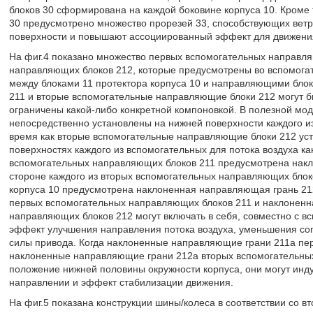
блоков 30 сформирована на каждой боковине корпуса 10. Кроме 
30 предусмотрено множество прорезей 33, способствующих вет
поверхности и повышают ассоциированный эффект для движени
На фиг.4 показано множество первых вспомогательных направля
направляющих блоков 212, которые предусмотрены во вспомогат
между блоками 11 протектора корпуса 10 и направляющими бло
211 и вторые вспомогательные направляющие блоки 212 могут 
ограничены какой-либо конкретной компоновкой. В полезной м
непосредственно установлены на нижней поверхности каждого из 
время как вторые вспомогательные направляющие блоки 212 уста
поверхностях каждого из вспомогательных для потока воздуха ка
вспомогательных направляющих блоков 211 предусмотрена накл
стороне каждого из вторых вспомогательных направляющих бло
корпуса 10 предусмотрена наклоненная направляющая грань 21
первых вспомогательных направляющих блоков 211 и наклоненн
направляющих блоков 212 могут включать в себя, совместно с в
эффект улучшения направления потока воздуха, уменьшения со
силы привода. Когда наклоненные направляющие грани 211a пе
наклоненные направляющие грани 212a вторых вспомогательны
положение нижней половины окружности корпуса, они могут инд
направлении и эффект стабилизации движения.
На фиг.5 показана конструкции шины/колеса в соответствии со 