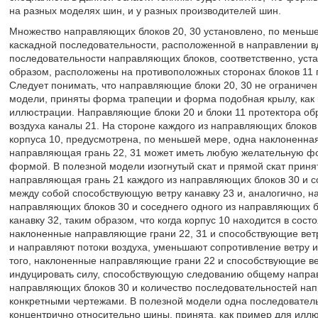
на разных моделях шин, и у разных производителей шин.
Множество направляющих блоков 20, 30 установлено, по меньшей
каскадной последовательности, расположенной в направлении в
последовательности направляющих блоков, соответственно, уста
образом, расположены на противоположных сторонах блоков 11 п
Следует понимать, что направляющие блоки 20, 30 не ограничен
модели, приняты форма трапеции и форма подобная крылу, ка
иллюстрации. Направляющие блоки 20 и блоки 11 протектора об
воздуха каналы 21. На стороне каждого из направляющих блоко
корпуса 10, предусмотрена, по меньшей мере, одна наклоненна
направляющая грань 22, 31 может иметь любую желательную фор
формой. В полезной модели изогнутый скат и прямой скат прин
направляющая грань 21 каждого из направляющих блоков 30 и с
между собой способствующую ветру канавку 23 и, аналогично, н
направляющих блоков 30 и соседнего одного из направляющих 
канавку 32, таким образом, что когда корпус 10 находится в сост
наклоненные направляющие грани 22, 31 и способствующие ветр
и направляют потоки воздуха, уменьшают сопротивление ветру 
того, наклоненные направляющие грани 22 и способствующие ве
индуцировать силу, способствующую следованию общему направ
направляющих блоков 30 и количество последовательностей нап
конкретными чертежами. В полезной модели одна последовател
концентрично относительно шины, принята, как пример для илл