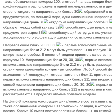
также обозначенная номером 100, в которой направляющие блок
конфигурации и расположены в одной последовательности и друг 
стороне каждого из направляющих блоков 30
, обращенной в н
предусмотрена, по меньшей мере, одна наклоненная направляю
направляющая грань 31
каждого из направляющих блоков 30
образуют между собой канавку 32
, способствующую ветру, и н
предусмотрен вырез 33
, способствующий ветру, для получени
ассоциированного эффекта для движения со вспомогательным э
Направляющие блоки 20, 30, 30
и первые вспомогательные на
направляющие блоки 212 могут быть установлены на корпусе 1
конкретным способом. В полезной модели принято в качестве 
корпусом 10. Направляющие блоки 20, 30, 30
, первые вспомо
вспомогательные направляющие блоки 212 могут быть размещен
ограничения каким-либо конкретным способом. Любой способ 
эквивалентной конструкции, которая заменяет блок 11 протектор
первых вспомогательных направляющих блоков 211 или вторых 
способ компоновки направляющих блоков 20, 30, 30
, первых 
вспомогательных направляющих блоков 212 в выемках или в кана
рассматриваются в пределах объема полезной модели.
На фиг.6-8 показана конструкция шина/колесо в соответствии с
также обозначенная номером 100 ссылочной позиции, в которой 
поезда. Корпус 10 имеет противоположные боковины, на каждо