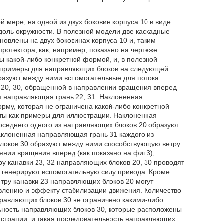
 мере, на одной из двух боковин корпуса 10 в виде
доль окружности. В полезной модели две каскадные
новлены на двух боковинах корпуса 10 и, таким
ротектора, как, например, показано на чертеже.
ы какой-либо конкретной формой, и, в полезной
к примеры для направляющих блоков на следующей
разуют между ними вспомогательные для потока
в 20, 30, обращенной в направлении вращения вперед
я направляющая грань 22, 31. Наклоненная
му, которая не ограничена какой-либо конкретной
яты как примеры для иллюстрации. Наклоненная
оседнего одного из направляющих блоков 20 образуют
аклоненная направляющая грань 31 каждого из
блоков 30 образуют между ними способствующую ветру
оянии вращения вперед (как показано на фиг.3),
у канавки 23, 32 направляющих блоков 20, 30 проводят
и генерируют вспомогательную силу привода. Кроме
тру канавки 23 направляющих блоков 20 могут
лению и эффекту стабилизации движения. Количество
равляющих блоков 30 не ограничено какими-либо
ьность направляющих блоков 30, которые расположены
юстрации, и такая последовательность направляющих