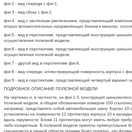
фиг.2 - вид спереди с фиг.1;
фиг.3 - вид сбоку с фиг.1;
фиг.4 - вид с частичным увеличением, представляющий компоно
вторых вспомогательных направляющих блоков в каналах, спосо
фиг.5 - вид в перспективе, представляющий конструкцию шины/к
осуществления полезной модели;
фиг.6 - вид в перспективе, представляющий конструкцию шины/ко
осуществления полезной модели;
фиг.7 - другой вид в перспективе фиг.6;
фиг.8 - вид спереди, иллюстрирующий поверхность корпуса с фиг.
фиг.9 - вид в перспективе, представляющий четвертый вариант 
ПОДРОБНОЕ ОПИСАНИЕ ПОЛЕЗНОЙ МОДЕЛИ
На чертежах и, в частности, на фиг.1-3, конструкция шины/коле
полезной модели, в общем обозначенная номером 100 ссылочной 
например, представлять собой автомобильную шину. Корпус 10 с
установлены на поверхности 12 протектора корпуса 10 в каскад
вдоль окружности. Блоки 11 протектора могут иметь любую треб
либо конкретным. В полезной модели приняты прямоугольные б
специалиста в данной области техники будет понятно, что форм