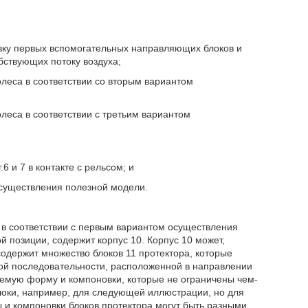
вку первых вспомогательных направляющих блоков и
бствующих потоку воздуха;
олеса в соответствии со вторым вариантом
леса в соответствии с третьим вариантом
6 и 7 в контакте с рельсом; и
осуществления полезной модели.
са в соответствии с первым вариантом осуществления
позиции, содержит корпус 10. Корпус 10 может,
одержит множество блоков 11 протектора, которые
ной последовательности, расположенной в направлении
уемую форму и компоновки, которые не ограничены чем-
локи, например, для следующей иллюстрации, но для
ы и компоновки блоков протектора могут быть разными