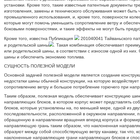
установки. Кроме того, такие известные патентные документы т
изготовления, замены и технического обслуживания может быть 
промышленного использования, и, кроме того, поверхности колес
которые могут помочь уменьшить сопротивление ветру и обеспе
боковыми поверхностями, и такие эффекты не могут быть преду
Кроме того, известна Публикация
201040041 Тайваньского пат
и родительской шины
. Такая комбинация обеспечивает преим
или родительской шины, в соответствии с износом одной из них.
шины и обеспечить экономию топлива.
СУЩНОСТЬ ПОЛЕЗНОЙ МОДЕЛИ
Основной задачей полезной модели является создание конструк
недостатки шины обычной конструкции, на которую воздействуе
сопротивлению ветру и большое потребление горючего при нап
Таким образом, полезная модель обеспечивает конструкцию шин
направляющих блоков, в котором корпус может представлять с
блоков, которые установлены на, по меньшей мере, одной из дву
последовательности, расположенной в окружном направлении, п
обращенную в направлении вращения вперед корпуса и формир
направляющую грань таким образом, что наклоненная направля
образуют между собой способствующую ветру канавку, так что, к
наклоненные направляющие грани направляющих блоков и спосо