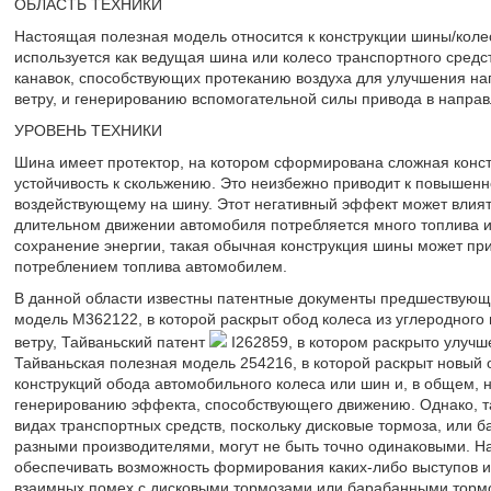
ОБЛАСТЬ ТЕХНИКИ
Настоящая полезная модель относится к конструкции шины/колеса
используется как ведущая шина или колесо транспортного сред
канавок, способствующих протеканию воздуха для улучшения на
ветру, и генерированию вспомогательной силы привода в напра
УРОВЕНЬ ТЕХНИКИ
Шина имеет протектор, на котором сформирована сложная констр
устойчивость к скольжению. Это неизбежно приводит к повышен
воздействующему на шину. Этот негативный эффект может влият
длительном движении автомобиля потребляется много топлива и 
сохранение энергии, такая обычная конструкция шины может при
потреблением топлива автомобилем.
В данной области известны патентные документы предшествующег
модель M362122, в которой раскрыт обод колеса из углеродного
ветру, Тайваньский патент
I262859, в котором раскрыто улучш
Тайваньская полезная модель 254216, в которой раскрыт новый
конструкций обода автомобильного колеса или шин и, в общем,
генерированию эффекта, способствующего движению. Однако, т
видах транспортных средств, поскольку дисковые тормоза, или
разными производителями, могут не быть точно одинаковыми. Н
обеспечивать возможность формирования каких-либо выступов и
взаимных помех с дисковыми тормозами или барабанными тормо