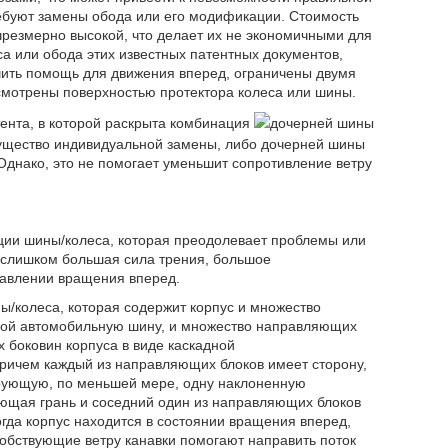
ребуют замены обода или его модификации. Стоимость
чрезмерно высокой, что делает их не экономичными для
а или обода этих известных патентных документов,
чить помощь для движения вперед, ограничены двумя
смотрены поверхностью протектора колеса или шины.
ента, в которой раскрыта комбинация
дочерней шины
ущество индивидуальной замены, либо дочерней шины
 Однако, это не помогает уменьшит сопротивление ветру
ции шины/колеса, которая преодолевает проблемы или
т слишком большая сила трения, большое
равлении вращения вперед.
ы/колеса, которая содержит корпус и множество
обой автомобильную шину, и множество направляющих
х боковин корпуса в виде каскадной
ричем каждый из направляющих блоков имеет сторону,
ующую, по меньшей мере, одну наклоненную
ющая грань и соседний один из направляющих блоков
огда корпус находится в состоянии вращения вперед,
бствующие ветру канавки помогают направить поток