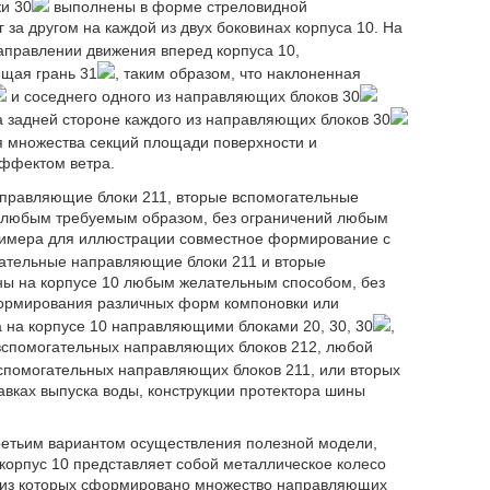
и 30
выполнены в форме стреловидной
за другом на каждой из двух боковинах корпуса 10. На
аправлении движения вперед корпуса 10,
щая грань 31
, таким образом, что наклоненная
и соседнего одного из направляющих блоков 30
а задней стороне каждого из направляющих блоков 30
я множества секций площади поверхности и
ффектом ветра.
правляющие блоки 211, вторые вспомогательные
0 любым требуемым образом, без ограничений любым
примера для иллюстрации совместное формирование с
гательные направляющие блоки 211 и вторые
ы на корпусе 10 любым желательным способом, без
формирования различных форм компоновки или
а на корпусе 10 направляющими блоками 20, 30, 30
,
вспомогательных направляющих блоков 212, любой
вспомогательных направляющих блоков 211, или вторых
вках выпуска воды, конструкции протектора шины
 третьим вариантом осуществления полезной модели,
корпус 10 представляет собой металлическое колесо
й из которых сформировано множество направляющих