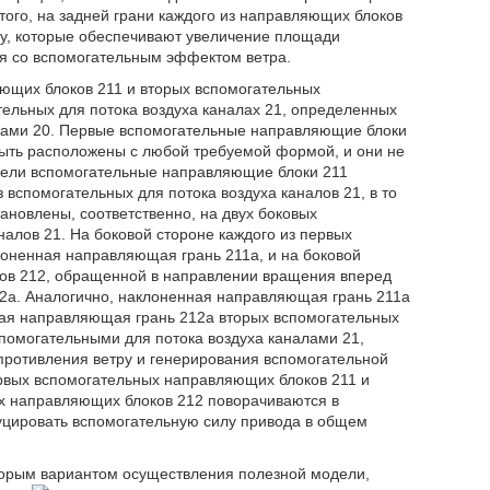
того, на задней грани каждого из направляющих блоков
ру, которые обеспечивают увеличение площади
я со вспомогательным эффектом ветра.
ющих блоков 211 и вторых вспомогательных
ельных для потока воздуха каналах 21, определенных
ками 20. Первые вспомогательные направляющие блоки
быть расположены с любой требуемой формой, и они не
одели вспомогательные направляющие блоки 211
вспомогательных для потока воздуха каналов 21, в то
новлены, соответственно, на двух боковых
налов 21. На боковой стороне каждого из первых
оненная направляющая грань 211a, и на боковой
ков 212, обращенной в направлении вращения вперед
2a. Аналогично, наклоненная направляющая грань 211a
ая направляющая грань 212a вторых вспомогательных
спомогательными для потока воздуха каналами 21,
противления ветру и генерирования вспомогательной
рвых вспомогательных направляющих блоков 211 и
х направляющих блоков 212 поворачиваются в
уцировать вспомогательную силу привода в общем
вторым вариантом осуществления полезной модели,