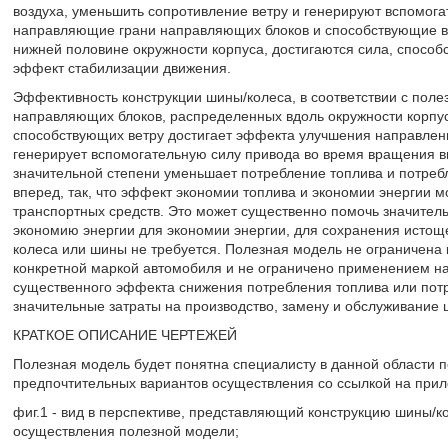
воздуха, уменьшить сопротивление ветру и генерируют вспомога
направляющие грани направляющих блоков и способствующие в
нижней половине окружности корпуса, достигаются сила, спосо
эффект стабилизации движения.
Эффективность конструкции шины/колеса, в соответствии с полез
направляющих блоков, распределенных вдоль окружности корпус
способствующих ветру достигает эффекта улучшения направлени
генерирует вспомогательную силу привода во время вращения вп
значительной степени уменьшает потребление топлива и потреб
вперед, так, что эффект экономии топлива и экономии энергии мо
транспортных средств. Это может существенно помочь значитель
экономию энергии для экономии энергии, для сохранения истоще
колеса или шины не требуется. Полезная модель не ограничена 
конкретной маркой автомобиля и не ограничено применением н
существенного эффекта снижения потребления топлива или пот
значительные затраты на производство, замену и обслуживание 
КРАТКОЕ ОПИСАНИЕ ЧЕРТЕЖЕЙ
Полезная модель будет понятна специалисту в данной области 
предпочтительных вариантов осуществления со ссылкой на прил
фиг.1 - вид в перспективе, представляющий конструкцию шины/к
осуществления полезной модели;