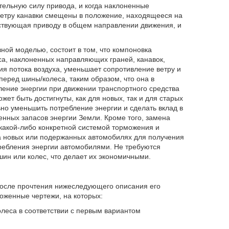
тельную силу привода, и когда наклоненные
етру канавки смещены в положение, находящееся на
бствующая приводу в общем направлении движения, и
ной моделью, состоит в том, что компоновка
а, наклоненных направляющих граней, канавок,
я потока воздуха, уменьшает сопротивление ветру и
еред шины/колеса, таким образом, что она в
ление энергии при движении транспортного средства
жет быть достигнуты, как для новых, так и для старых
но уменьшить потребление энергии и сделать вклад в
нных запасов энергии Земли. Кроме того, замена
какой-либо конкретной системой торможения и
а новых или подержанных автомобилях для получения
ребления энергии автомобилями. Не требуются
шин или колес, что делает их экономичными.
после прочтения нижеследующего описания его
оженные чертежи, на которых:
олеса в соответствии с первым вариантом