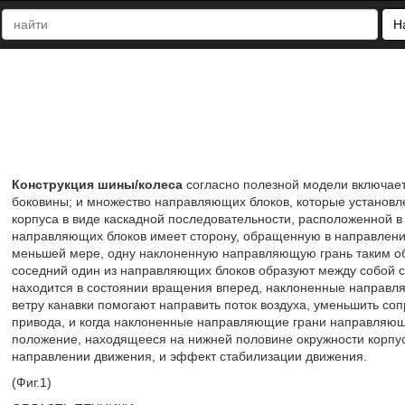
Н
Конструкция шины/колеса
согласно полезной модели включает
боковины; и множество направляющих блоков, которые установле
корпуса в виде каскадной последовательности, расположенной 
направляющих блоков имеет сторону, обращенную в направлен
меньшей мере, одну наклоненную направляющую грань таким об
соседний один из направляющих блоков образуют между собой спо
находится в состоянии вращения вперед, наклоненные направ
ветру канавки помогают направить поток воздуха, уменьшить со
привода, и когда наклоненные направляющие грани направляющ
положение, находящееся на нижней половине окружности корпус
направлении движения, и эффект стабилизации движения.
(Фиг.1)