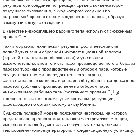
рекуператора соединен по греющей среде с конденсатором
воздушного охлаждения, выход которого соединен по
нагреваемой среде с входом конденсатного насоса, образуя
замкнутый контур охлаждения.
В качестве низкокипящего рабочего тела используют сжиженный
пропан С
Н
.
3
8
Таким образом, технический результат достигается за счет
полной утилизации сбросной низкопотенциальной теплоты
(скрытой теплоты парообразования) и утилизации
высокопотенциальной теплоты пара производственного отбора из
паровой турбины с производственным отбором пара, которые
осуществляют путем последовательного нагрева,
соответственно, в конденсаторе паровой турбины и конденсаторе
паровой турбины с производственным отбором пара,
низкокипящего рабочего тела (сжиженного пропана C
H
)
3
8
теплового двигателя с замкнутым контуром циркуляции,
работающего по органическому циклу Ренкина.
Сущность полезной модели поясняется чертежом, на котором
представлена предлагаемая тепловая электрическая станция,
имеющая тепловой двигатель с воздушным охлаждением и
теплообменником-рекуператором, и конденсационную установку.