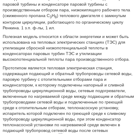
паровой турбины и конденсаторе паровой турбины с
производственным отбором пара, низкокипящего рабочего тела
(сжиженного пропана C
H
) теплового двигателя с замкнутым
3
8
контуром циркуляции, работающего по органическому циклу
Ренкина. 1 з.п. ф-лы, 1 ил.
Полезная модель относится к области энергетики и может быть
использована на тепловых электрических станциях (ТЭС) для
утилизации сбросной низкопотенциальной теплоты в
конденсаторах паровых турбин ТЭС и утилизации
высокопотенциальной теплоты пара производственного отбора.
Прототипом является тепловая электрическая станция,
содержащая подающий и обратный трубопроводы сетевой воды,
паровую турбину с отопительными отборами пара и
конденсатором, к которому подключены напорный и сливной
трубопроводы циркуляционной воды, сетевые подогреватели,
включенные по нагреваемой среде между подающим и обратным
трубопроводами сетевой воды и подключенные по греющей
среде к отопительным отборам, теплонасосную установку,
испаритель которой подключен по греющей среде к сливному
трубопроводу циркуляционной воды, при этом конденсатор
теплонасосной установки по нагреваемой среде включен в
подающий трубопровод сетевой воды после сетевых