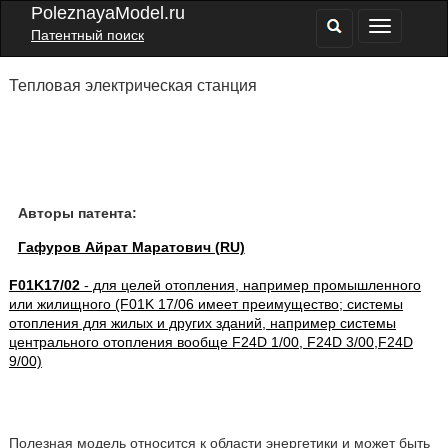
PoleznayaModel.ru
Патентный поиск
Тепловая электрическая станция
Авторы патента:
Гафуров Айрат Маратович (RU)
F01K17/02
- для целей отопления, например промышленного
или жилищного (F01K 17/06 имеет преимущество; системы
отопления для жилых и других зданий, например системы
центрального отопления вообще F24D 1/00, F24D 3/00,F24D
9/00)
Полезная модель относится к области энергетики и может быть