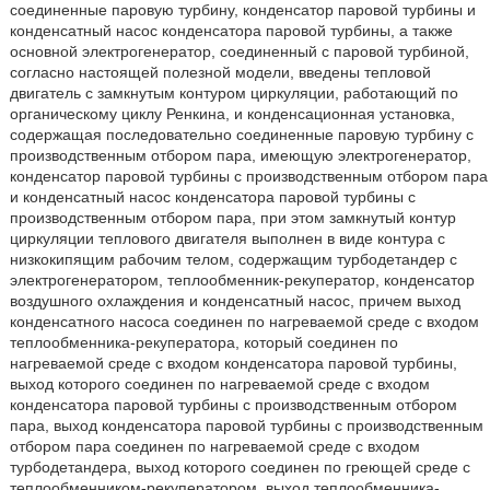
соединенные паровую турбину, конденсатор паровой турбины и
конденсатный насос конденсатора паровой турбины, а также
основной электрогенератор, соединенный с паровой турбиной,
согласно настоящей полезной модели, введены тепловой
двигатель с замкнутым контуром циркуляции, работающий по
органическому циклу Ренкина, и конденсационная установка,
содержащая последовательно соединенные паровую турбину с
производственным отбором пара, имеющую электрогенератор,
конденсатор паровой турбины с производственным отбором пара
и конденсатный насос конденсатора паровой турбины с
производственным отбором пара, при этом замкнутый контур
циркуляции теплового двигателя выполнен в виде контура с
низкокипящим рабочим телом, содержащим турбодетандер с
электрогенератором, теплообменник-рекуператор, конденсатор
воздушного охлаждения и конденсатный насос, причем выход
конденсатного насоса соединен по нагреваемой среде с входом
теплообменника-рекуператора, который соединен по
нагреваемой среде с входом конденсатора паровой турбины,
выход которого соединен по нагреваемой среде с входом
конденсатора паровой турбины с производственным отбором
пара, выход конденсатора паровой турбины с производственным
отбором пара соединен по нагреваемой среде с входом
турбодетандера, выход которого соединен по греющей среде с
теплообменником-рекуператором, выход теплообменника-