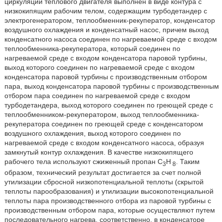
циркуляции теплового двигателя выполнен в виде контура с
низкокипящим рабочим телом, содержащим турбодетандер с
электрогенератором, теплообменник-рекуператор, конденсатор
воздушного охлаждения и конденсатный насос, причем выход
конденсатного насоса соединен по нагреваемой среде с входом
теплообменника-рекуператора, который соединен по
нагреваемой среде с входом конденсатора паровой турбины,
выход которого соединен по нагреваемой среде с входом
конденсатора паровой турбины с производственным отбором
пара, выход конденсатора паровой турбины с производственным
отбором пара соединен по нагреваемой среде с входом
турбодетандера, выход которого соединен по греющей среде с
теплообменником-рекуператором, выход теплообменника-
рекуператора соединен по греющей среде с конденсатором
воздушного охлаждения, выход которого соединен по
нагреваемой среде с входом конденсатного насоса, образуя
замкнутый контур охлаждения. В качестве низкокипящего
рабочего тела используют сжиженный пропан C
H
. Таким
3
8
образом, технический результат достигается за счет полной
утилизации сбросной низкопотенциальной теплоты (скрытой
теплоты парообразования) и утилизации высокопотенциальной
теплоты пара производственного отбора из паровой турбины с
производственным отбором пара, которые осуществляют путем
последовательного нагрева, соответственно, в конденсаторе