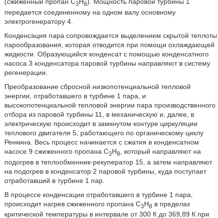
(сжиженный пропан C
H
). Мощность паровой турбины 1
3
8
передается соединенному на одном валу основному
электрогенератору 4.
Конденсация пара сопровождается выделением скрытой теплоты
парообразования, которая отводится при помощи охлаждающей
жидкости. Образующийся конденсат с помощью конденсатного
насоса 3 конденсатора паровой турбины направляют в систему
регенерации.
Преобразование сбросной низкопотенциальной тепловой
энергии, отработавшего в турбине 1 пара, и
высокопотенциальной тепловой энергии пара производственного
отбора из паровой турбины 11, в механическую и, далее, в
электрическую происходит в замкнутом контуре циркуляции
теплового двигателя 5, работающего по органическому циклу
Ренкина. Весь процесс начинается с сжатия в конденсатном
насосе 9 сжиженного пропана C
H
, который направляют на
3
8
подогрев в теплообменник-рекуператор 15, а затем направляют
на подогрев в конденсатор 2 паровой турбины, куда поступает
отработавший в турбине 1 пар.
В процессе конденсации отработавшего в турбине 1 пара,
происходит нагрев сжиженного пропана C
H
в пределах
3
8
критической температуры в интервале от 300 К до 369,89 К при