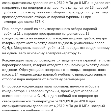
сверхкритическом давлении от 4,2512 МПа до 8 МПа, и далее его
направляют на подогрев и испарение в конденсатор 13 паровой
турбины с производственным отбором пара, куда поступает пар
производственного отбора из паровой турбины 11 при
температуре около 573 К.
Пар, поступающий из производственного отбора паровой
турбины 11 в паровое пространство конденсатора 13,
конденсируется на поверхности конденсаторных трубок, внутри
которых протекает охлаждающая жидкость (сжиженный пропан
C
H
). Мощность паровой турбины 11 передается соединенному
3
8
на одном валу основному электрогенератору 12.
Конденсация пара сопровождается выделением скрытой теплоты
парообразования, которая отводится при помощи охлаждающей
жидкости. Образующийся конденсат с помощью конденсатного
насоса 14 конденсатора паровой турбины с производственным
отбором пара направляют в систему регенерации.
В процессе конденсации пара производственного отбора в
конденсаторе 13 паровой турбины, происходит испарение
сжиженного пропана C
H
и дальнейший его перегрев до
3
8
сверхкритической температуры от 369,89 К до 420 К при
сверхкритическом давлении от 4,2512 МПа до 8 МПа, который
направляют в турбодетандер 6.