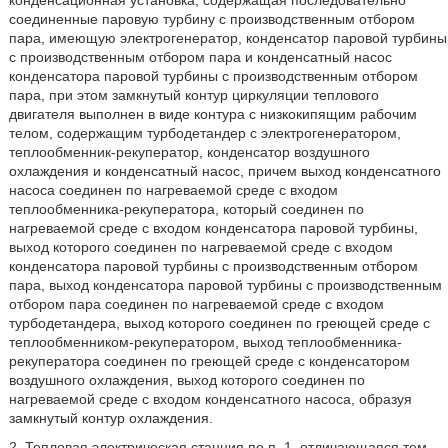
конденсационная установка, содержащая последовательно
соединенные паровую турбину с производственным отбором
пара, имеющую электрогенератор, конденсатор паровой турбины
с производственным отбором пара и конденсатный насос
конденсатора паровой турбины с производственным отбором
пара, при этом замкнутый контур циркуляции теплового
двигателя выполнен в виде контура с низкокипящим рабочим
телом, содержащим турбодетандер с электрогенератором,
теплообменник-рекуператор, конденсатор воздушного
охлаждения и конденсатный насос, причем выход конденсатного
насоса соединен по нагреваемой среде с входом
теплообменника-рекуператора, который соединен по
нагреваемой среде с входом конденсатора паровой турбины,
выход которого соединен по нагреваемой среде с входом
конденсатора паровой турбины с производственным отбором
пара, выход конденсатора паровой турбины с производственным
отбором пара соединен по нагреваемой среде с входом
турбодетандера, выход которого соединен по греющей среде с
теплообменником-рекуператором, выход теплообменника-
рекуператора соединен по греющей среде с конденсатором
воздушного охлаждения, выход которого соединен по
нагреваемой среде с входом конденсатного насоса, образуя
замкнутый контур охлаждения.
2. Тепловая электрическая станция по п. 1, отличающаяся тем,