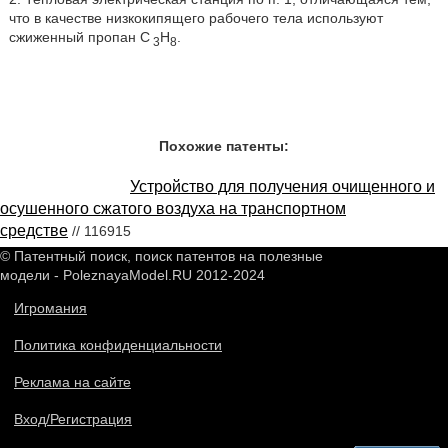
что в качестве низкокипящего рабочего тела используют
сжиженный пропан C
H
.
3
8
Похожие патенты:
Устройство для получения очищенного и
осушенного сжатого воздуха на транспортном
средстве
// 116915
© Патентный поиск, поиск патентов на полезные
модели - PoleznayaModel.RU 2012-2024
Игромания
Политика конфиденциальности
Реклама на сайте
Вход/Регистрация