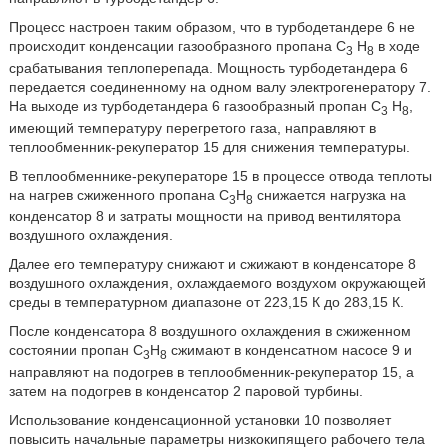
Процесс настроен таким образом, что в турбодетандере 6 не
происходит конденсации газообразного пропана C
H
в ходе
3
8
срабатывания теплоперепада. Мощность турбодетандера 6
передается соединенному на одном валу электрогенератору 7.
На выходе из турбодетандера 6 газообразный пропан C
H
,
3
8
имеющий температуру перегретого газа, направляют в
теплообменник-рекуператор 15 для снижения температуры.
В теплообменнике-рекуператоре 15 в процессе отвода теплоты
на нагрев сжиженного пропана C
H
снижается нагрузка на
3
8
конденсатор 8 и затраты мощности на привод вентилятора
воздушного охлаждения.
Далее его температуру снижают и сжижают в конденсаторе 8
воздушного охлаждения, охлаждаемого воздухом окружающей
среды в температурном диапазоне от 223,15 К до 283,15 К.
После конденсатора 8 воздушного охлаждения в сжиженном
состоянии пропан C
H
сжимают в конденсатном насосе 9 и
3
8
направляют на подогрев в теплообменник-рекуператор 15, а
затем на подогрев в конденсатор 2 паровой турбины.
Использование конденсационной установки 10 позволяет
повысить начальные параметры низкокипящего рабочего тела