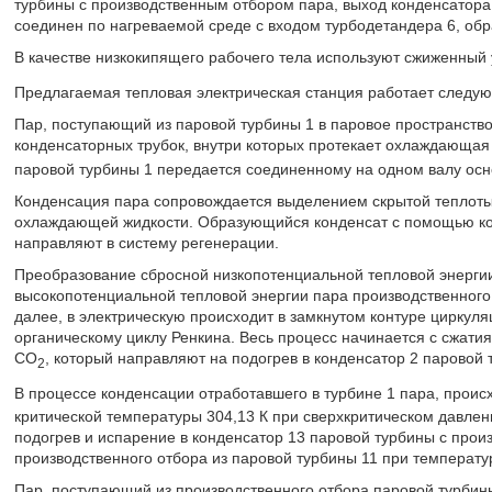
турбины с производственным отбором пара, выход конденсатора
соединен по нагреваемой среде с входом турбодетандера 6, обр
В качестве низкокипящего рабочего тела используют сжиженный 
Предлагаемая тепловая электрическая станция работает следу
Пар, поступающий из паровой турбины 1 в паровое пространство
конденсаторных трубок, внутри которых протекает охлаждающая
паровой турбины 1 передается соединенному на одном валу осн
Конденсация пара сопровождается выделением скрытой теплоты
охлаждающей жидкости. Образующийся конденсат с помощью кон
направляют в систему регенерации.
Преобразование сбросной низкопотенциальной тепловой энергии,
высокопотенциальной тепловой энергии пара производственного 
далее, в электрическую происходит в замкнутом контуре циркуля
органическому циклу Ренкина. Весь процесс начинается с сжатия
CO
, который направляют на подогрев в конденсатор 2 паровой 
2
В процессе конденсации отработавшего в турбине 1 пара, происх
критической температуры 304,13 К при сверхкритическом давлен
подогрев и испарение в конденсатор 13 паровой турбины с прои
производственного отбора из паровой турбины 11 при температур
Пар, поступающий из производственного отбора паровой турбины