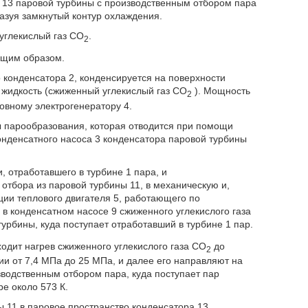
 13 паровой турбины с производственным отбором пара
азуя замкнутый контур охлаждения.
углекислый газ CO
.
2
ющим образом.
 конденсатора 2, конденсируется на поверхности
 жидкость (сжиженный углекислый газ CO
). Мощность
2
овному электрогенератору 4.
 парообразования, которая отводится при помощи
денсатного насоса 3 конденсатора паровой турбины
 отработавшего в турбине 1 пара, и
отбора из паровой турбины 11, в механическую и,
ции теплового двигателя 5, работающего по
 в конденсатном насосе 9 сжиженного углекислого газа
турбины, куда поступает отработавший в турбине 1 пар.
одит нагрев сжиженного углекислого газа CO
до
2
ии от 7,4 МПа до 25 МПа, и далее его направляют на
зводственным отбором пара, куда поступает пар
е около 573 К.
 11 в паровое пространство конденсатора 13,