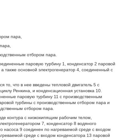
ором пара,
пара,
зводственным отбором пара.
единенные паровую турбину 1, конденсатор 2 паровой
 а также основной электрогенератор 4, соединенный с
 то, что в нее введены тепловой двигатель 5 с
иклу Ренкина, и конденсационная установка 10.
иненные паровую турбину 11 с производственным
аровой турбины с производственным отбором пара и
одственным отбором пара.
иде контура с низкокипящим рабочим телом,
ектрогенератором 7, конденсатор 8 водяного
о насоса 9 соединен по нагреваемой среде с входом
агреваемой среде с входом конденсатора 13 паровой