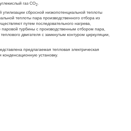
углекислый газ CO
.
2
ой утилизации сбросной низкопотенциальной теплоты
альной теплоты пара производственного отбора из
уществляют путем последовательного нагрева,
е паровой турбины с производственным отбором пара,
) теплового двигателя с замкнутым контуром циркуляции,
едставлена предлагаемая тепловая электрическая
 конденсационную установку.