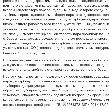
рабочим телом, содержащим последовательно соединенные турб
водяного охлаждения и конденсатный насос, причем выход конд
входом конденсатора паровой турбины, выход которого соедине
турбины с производственным отбором пара, выход конденсатора
соединен по нагреваемой среде с входом турбодетандера, образ
низкокипящего рабочего тела используют сжиженный углекислый
достигается за счет полной утилизации сбросной низкопотенциа
утилизации высокопотенциальной теплоты пара производственно
отбором пара, которые осуществляют путем последовательного н
турбины и конденсаторе паровой турбины с производственным о
углекислого газа CO
) теплового двигателя с замкнутым контуро
2
Ренкина. 1 з.п. ф-лы, 1 ил.
Полезная модель относится к области энергетики и может быть 
для утилизации сбросной низкопотенциальной теплоты в конден
высокопотенциальной теплоты пара производственного отбора.
Прототипом является тепловая электрическая станция, содерж
паровую турбину с отопительными отборами пара и конденсатор
трубопроводы циркуляционной воды, сетевые подогреватели, в
обратным трубопроводами сетевой воды и подключенные по гре
установку, испаритель которой подключен по греющей среде к с
конденсатор теплонасосной установки по нагреваемой среде вк
сетевых подогревателей (патент RU
2268372, МПК F01K 17/02,