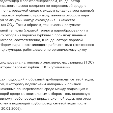
одетандер с электрогенератором, конденсатор
енсатного насоса соединен по нагреваемой среде с
н по нагреваемой среде с входом конденсатора паровой
 паровой турбины с производственным отбором пара
уя замкнутый контур охлаждения. В качестве
 газ CO
. Таким образом, технический результат
2
льной теплоты (скрытой теплоты парообразования) и
го отбора из паровой турбины с производственным
агрева, соответственно, в конденсаторе паровой
тбором пара, низкокипящего рабочего тела (сжиженного
м циркуляции, работающего по органическому циклу
использована на тепловых электрических станциях (ТЭС)
саторах паровых турбин ТЭС и утилизации
ащая подающий и обратный трубопроводы сетевой воды,
ом, к которому подключены напорный и сливной
ключенные по нагреваемой среде между подающим и
ющей среде к отопительным отборам, теплонасосную
ливному трубопроводу циркуляционной воды, при этом
лючен в подающий трубопровод сетевой воды после
 20.01.2006).