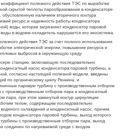
й коэффициент полезного действия ТЭС по выработке
осной скрытой теплоты парообразования в конденсаторе
, обусловленную наличием вторичного контура
низкий ресурс и надежность работы конденсатора
ной) воды, которая загрязняет конденсатор паровой
воды в водоем-охладитель нарушается его экосистема.
лезного действия ТЭС за счет полного использования
ботки электрической энергии, повышение ресурса и
тепловых выбросов в окружающую среду.
ическую станцию, включающую последовательно
конденсатный насос конденсатора паровой турбины, а
иной, согласно настоящей полезной модели, введены
ий по органическому циклу Ренкина, и
иненные паровую турбину с производственным отбором
ы с производственным отбором пара и конденсатный
ом пара, при этом замкнутый контур циркуляции
рабочим телом, содержащим последовательно
 водяного охлаждения и конденсатный насос, причем
ходом конденсатора паровой турбины, выход которого
 турбины с производственным отбором пара, выход
а соединен по нагреваемой среде с входом