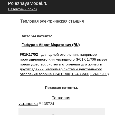
PoleznayaModel.ru
Патентный поиск
Тепловая электрическая станция
Авторы патента:
Гафуров Айрат Маратович (RU)
F01K17/02
- для целей отопления, например
промышленного или жилищного (F01K 17/06 имеет
преимущество; системы отопления для жилых и
других зданий, например системы центрального
отопления вообще F24D 1/00, F24D 3/00,F24D 9/00)
Похожие патенты:
Тепловая
установка
// 135724