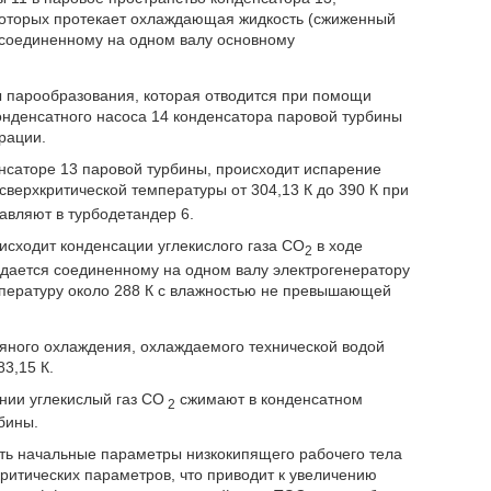
 которых протекает охлаждающая жидкость (сжиженный
 соединенному на одном валу основному
 парообразования, которая отводится при помощи
денсатного насоса 14 конденсатора паровой турбины
рации.
нсаторе 13 паровой турбины, происходит испарение
сверхкритической температуры от 304,13 К до 390 К при
авляют в турбодетандер 6.
исходит конденсации углекислого газа CO
в ходе
2
дается соединенному на одном валу электрогенератору
пературу около 288 К с влажностью не превышающей
дяного охлаждения, охлаждаемого технической водой
3,15 К.
нии углекислый газ CO
сжимают в конденсатном
2
бины.
ть начальные параметры низкокипящего рабочего тела
критических параметров, что приводит к увеличению