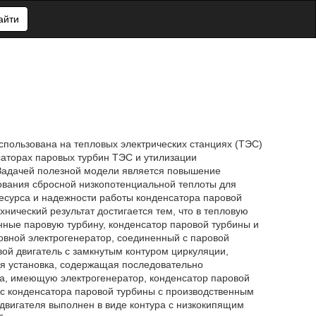
айти
использована на тепловых электрических станциях (ТЭС)
саторах паровых турбин ТЭС и утилизации
 Задачей полезной модели является повышение
ования сбросной низкопотенциальной теплоты для
есурса и надежности работы конденсатора паровой
нический результат достигается тем, что в тепловую
ные паровую турбину, конденсатор паровой турбины и
овной электрогенератор, соединенный с паровой
ой двигатель с замкнутым контуром циркуляции,
я установка, содержащая последовательно
а, имеющую электрогенератор, конденсатор паровой
с конденсатора паровой турбины с производственным
 двигателя выполнен в виде контура с низкокипящим