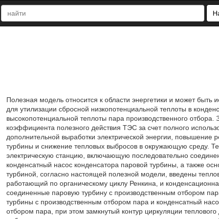
Н
Полезная модель относится к области энергетики и может быть 
для утилизации сбросной низкопотенциальной теплоты в конден
высокопотенциальной теплоты пара производственного отбора.
коэффициента полезного действия ТЭС за счет полного использ
дополнительной выработки электрической энергии, повышение р
турбины и снижение тепловых выбросов в окружающую среду. Тех
электрическую станцию, включающую последовательно соединен
конденсатный насос конденсатора паровой турбины, а также осн
турбиной, согласно настоящей полезной модели, введены теплов
работающий по органическому циклу Ренкина, и конденсационна
соединенные паровую турбину с производственным отбором пар
турбины с производственным отбором пара и конденсатный насо
отбором пара, при этом замкнутый контур циркуляции теплового