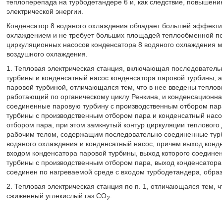
теплоперепада на турбодетандере 6 и, как следствие, повышен
электрической энергии.
Конденсатор 8 водяного охлаждения обладает большей эффект
охлаждением и не требует больших площадей теплообменной по
циркуляционных насосов конденсатора 8 водяного охлаждения м
воздушного охлаждения.
1. Тепловая электрическая станция, включающая последователь
турбины и конденсатный насос конденсатора паровой турбины, а
паровой турбиной, отличающаяся тем, что в нее введены теплов
работающий по органическому циклу Ренкина, и конденсационна
соединенные паровую турбину с производственным отбором пар
турбины с производственным отбором пара и конденсатный насо
отбором пара, при этом замкнутый контур циркуляции теплового
рабочим телом, содержащим последовательно соединенные турб
водяного охлаждения и конденсатный насос, причем выход конд
входом конденсатора паровой турбины, выход которого соедине
турбины с производственным отбором пара, выход конденсатора
соединен по нагреваемой среде с входом турбодетандера, образ
2. Тепловая электрическая станция по п. 1, отличающаяся тем, ч
сжиженный углекислый газ CO
.
2