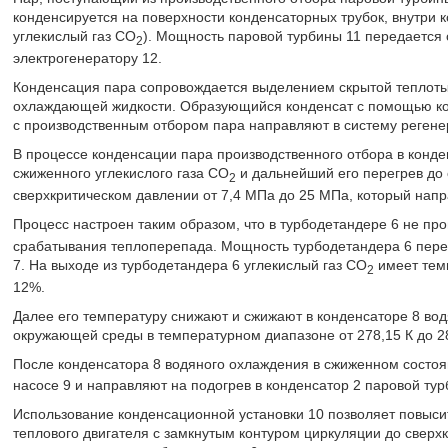
конденсируется на поверхности конденсаторных трубок, внутри
углекислый газ CO
). Мощность паровой турбины 11 передается
2
электрогенератору 12.
Конденсация пара сопровождается выделением скрытой теплоты
охлаждающей жидкости. Образующийся конденсат с помощью кон
с производственным отбором пара направляют в систему регене
В процессе конденсации пара производственного отбора в конде
сжиженного углекислого газа CO
и дальнейший его перегрев до 
2
сверхкритическом давлении от 7,4 МПа до 25 МПа, который напр
Процесс настроен таким образом, что в турбодетандере 6 не про
срабатывания теплоперепада. Мощность турбодетандера 6 пере
7. На выходе из турбодетандера 6 углекислый газ CO
имеет тем
2
12%.
Далее его температуру снижают и сжижают в конденсаторе 8 во
окружающей среды в температурном диапазоне от 278,15 К до 28
После конденсатора 8 водяного охлаждения в сжиженном состоя
насосе 9 и направляют на подогрев в конденсатор 2 паровой тур
Использование конденсационной установки 10 позволяет повыси
теплового двигателя с замкнутым контуром циркуляции до сверх