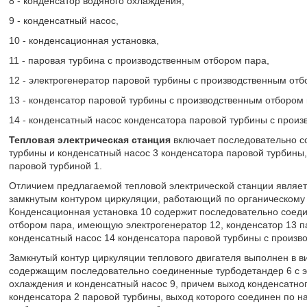
8 - конденсатор водяного охлаждения,
9 - конденсатный насос,
10 - конденсационная установка,
11 - паровая турбина с производственным отбором пара,
12 - электрогенератор паровой турбины с производственным отб
13 - конденсатор паровой турбины с производственным отбором 
14 - конденсатный насос конденсатора паровой турбины с прои
Тепловая электрическая станция
включает последовательно со
турбины и конденсатный насос 3 конденсатора паровой турбины,
паровой турбиной 1.
Отличием предлагаемой тепловой электрической станции является
замкнутым контуром циркуляции, работающий по органическому ц
Конденсационная установка 10 содержит последовательно соед
отбором пара, имеющую электрогенератор 12, конденсатор 13 п
конденсатный насос 14 конденсатора паровой турбины с произв
Замкнутый контур циркуляции теплового двигателя выполнен в в
содержащим последовательно соединенные турбодетандер 6 с эл
охлаждения и конденсатный насос 9, причем выход конденсатног
конденсатора 2 паровой турбины, выход которого соединен по н