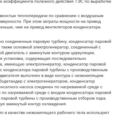
ию коэффициента полезного действия ТЭС по выработке
ивностью теплопередачи по сравнению с воздушным
верхности. При этом затраты мощности на привод
еньше, чем на привод вентиляторов конденсатора
но соединенные паровую турбину, конденсатор паровой
 также основной электрогенератор, соединенный с
ой двигатель с замкнутым контуром циркуляции,
я установка, содержащая последовательно
а, имеющую электрогенератор, конденсатор паровой
с конденсатора паровой турбины с производственным
 двигателя выполнен в виде контура с низкокипящим
одетандер с электрогенератором, конденсатор
енсатного насоса соединен по нагреваемой среде с
н по нагреваемой среде с входом конденсатора паровой
 паровой турбины с производственным отбором пара
уя замкнутый контур охлаждения.
то в качестве низкокипящего рабочего тела используют