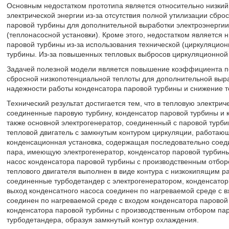
Основным недостатком прототипа является относительно низки
электрической энергии из-за отсутствия полной утилизации сбр
паровой турбины для дополнительной выработки электроэнергии
(теплонасосной установки). Кроме этого, недостатком является 
паровой турбины из-за использования технической (циркуляцион
турбины. Из-за повышенных тепловых выбросов циркуляционной 
Задачей полезной модели является повышение коэффициента по
сбросной низкопотенциальной теплоты для дополнительной выра
надежности работы конденсатора паровой турбины и снижение 
Технический результат достигается тем, что в тепловую электр
соединенные паровую турбину, конденсатор паровой турбины и 
также основной электрогенератор, соединенный с паровой турб
тепловой двигатель с замкнутым контуром циркуляции, работающ
конденсационная установка, содержащая последовательно соед
пара, имеющую электрогенератор, конденсатор паровой турбин
насос конденсатора паровой турбины с производственным отбор
теплового двигателя выполнен в виде контура с низкокипящим 
соединенные турбодетандер с электрогенератором, конденсатор
выход конденсатного насоса соединен по нагреваемой среде с в
соединен по нагреваемой среде с входом конденсатора паровой
конденсатора паровой турбины с производственным отбором пар
турбодетандера, образуя замкнутый контур охлаждения.