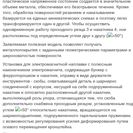
пластическое напряженное состояние создается в значительном
объеме металла, обеспечивая его безотрывное течение. Кроме
того, обработка поверхностей резанием и накатыванием
базируются на единых кинематических схемах и поэтому легко
трансформируются один в другой. Чтобы осуществить
одновременную работу проходного резца 3 и накатника 4, они
расположены под определенным углом друг к другу (
=50°).
Заявляемая полезная модель позволяет получать
металлопокрытия с заданными геометрическими параметрами и
шероховатостью поверхности.
Установка для электромагнитной наплавки с полюсным
наконечником электромагнита, содержащая бункер с
ферропорошком и накатник, оправку в виде держателя
инструментов - скобы, охватывающей деталь и шарнирно
соединенной с корпусом, несущей на себе подпружиненный
накатник и оппозитно расположенный другой накатник,
выполняющий роль упора, отличающаяся тем, что скоба
дополнительно снабжена проходным резцом, установленным под
углом
=50° относительно накатника, вращающегося на
шарикоподшипнике, подпружиненного тарельчатыми пружинами,
с возможностью регулирования усилия деформирования путем
осевого перемещения кронштейна.