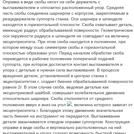
Оправка в виде скобы несет на себе держатель с
выглаживателем и оппозитно расположенный упор. Средняя
часть скобы соединена шарниром с корпусом, закрепляемым в
резцедержателе суппорта станка. Оси шарнира и шпинделя
находятся в горизонтальной плоскости. Скоба охватывает деталь,
имеющую радиус обрабатываемой поверхности. Геометрические
оси окружности радиуса и шпинделя не совпадают на величину
эксцентриситета. При этом скоба находится в положении, при
котором между осью симметрии скобы и горизонтальной
плоскостью образован угол. Перед началом обработки скоба
переводится в рабочее положение поперечной подачей
суппорта, при котором достигается контакт выглаживателя и
упора с деталью и нужная сила выглаживания. В процессе
вращения детали, установленной в центрах станка с
экцентриситетом r, создает биение обрабатываемой поверхности
равное 2r. В этом случае скоба, ведомая деталью как
эксцентриковой шайбой, совершает колебательное движение
относительно шарнира. Скоба отклоняется от среднего
положения вверх и вниз на угол
, величина которого зависит от
эксцентриситета r. Благодаря этому движению значительная
часть биения на инструмент не передается. Выглаживание
детали заканчивается отводом оправки суппортом. Конструкция
оправки в виде скобы и вертикально расположенных на ней
выглаживателей и упора создает возможность быстрой смены