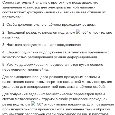
Сопоставительный анализ с прототипом показывает, что
заявленная установка для электромагнитной наплавки
соответствует критерию «новизна», так как имеет отличия от
прототипа:
1. Скоба дополнительно снабжена проходным резцом.
2. Проходной резец, установлен под углом
=50° относительно
накатника.
3. Накатник вращается на шарикоподшипнике.
4. Шарикоподшипник подпружинен тарельчатыми пружинами с
возможностью регулирования усилия деформирования.
5. Усилие деформирования осуществляется путем осевого
перемещения кронштейна.
Для совмещения процесса резания проходным резцом и
накатывания накатником нагретого наплавкой металлопокрытия
установка для электромагнитной наплавки снабжена скобой.
Для получения заданных геометрических параметров путем
снятия металлической стружки в скобе установлен проходной
резец под углом
=50° относительно накатника. Для повышения
производительности процесса скоба выполнена таким образом,
что накатник расположен сзади проходного резца, и работают