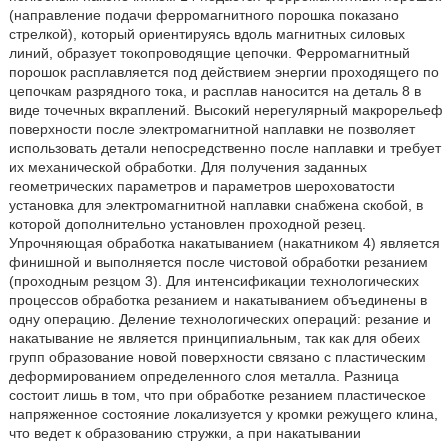
(направление подачи ферромагнитного порошка показано
стрелкой), который ориентируясь вдоль магнитных силовых
линий, образует токопроводящие цепочки. Ферромагнитный
порошок расплавляется под действием энергии проходящего по
цепочкам разрядного тока, и расплав наносится на деталь 8 в
виде точечных вкраплений. Высокий нерегулярный макрорельеф
поверхности после электромагнитной наплавки не позволяет
использовать детали непосредственно после наплавки и требует
их механической обработки. Для получения заданных
геометрических параметров и параметров шероховатости
установка для электромагнитной наплавки снабжена скобой, в
которой дополнительно установлен проходной резец.
Упрочняющая обработка накатыванием (накатником 4) является
финишной и выполняется после чистовой обработки резанием
(проходным резцом 3). Для интенсификации технологических
процессов обработка резанием и накатыванием объединены в
одну операцию. Деление технологических операций: резание и
накатывание не является принципиальным, так как для обеих
групп образование новой поверхности связано с пластическим
деформированием определенного слоя металла. Разница
состоит лишь в том, что при обработке резанием пластическое
напряженное состояние локализуется у кромки режущего клина,
что ведет к образованию стружки, а при накатывании