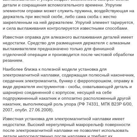
детали и сокращения вспомогательного времени. Упругим
элементом оправки может служить пружина, воздействующая на
держатель при жесткой скобе, либо сама скоба с жестко
закрепленным на ней держателем. Упругий элемент тарируется,
и сила выглаживания контролируется известными способами.
Известная оправка для алмазного выглаживания деталей имеет
недостатки. Средство для размещения держателя с алмазным
выглаживателем предназначено только для финишной
отделочной операции и производится после чистовой обработки
резанием.
Наиболее близка к полезной модели установка для
электромагнитной наплавки, содержащая полюсный наконечник,
сердечник электромагнита, бункер с ферропорошком, оправку в
виде держателя инструментов - скобы, охватывающей деталь и
шарнирно соединенной с корпусом, несущей на себе
подпружиненный накатник и оппозитно расположенный другой
накатник, выполняющий роль упора (РФ 74331, МПК B23P 6/00,
2007, опубл. 27.06.2008).
Известная установка для электромагнитной наплавки имеет
недостатки. Высокий нерегулярный макрорельеф поверхности
после электромагнитной наплавки не позволяет использовать
детали непосредственно после наплавки и требует их