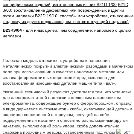
специфических изделий, изготовленных из них B21D 1/00,B21D
3/00; восстановление дефектных или поврежденных изделий
путем наплавки B22D 19/10; способы или устройства, отнесенные
к одному из других подклассов, см. соответствующий подкласс)
B23K9/04
- для иных целей, чем соединение, например с целью
наплавки
Полезная модель относится к устройствам нанесения
металлических покрытий электрическими разрядами в магнитном
поле при использовании в качестве наносимого металла или
сплава ферромагнитных порошков и предназначена для
восстановления изношенных деталей машин типа «вал».
Указанный технический результат достигается тем, что установка
для электромагнитной наплавки с полюсным наконечником
электромагнита, содержащее бункер с ферропорошком, оправку
в виде держателя инструментов - скобы, охватывающей деталь и
шарнирно соединенной с корпусом, несущей на себе
подпружиненный накатник и оппозитно расположенный другой
накатник, выполняющий роль упора, скоба дополнительно
снабжена проходным резцом, установленным под углом
=50°