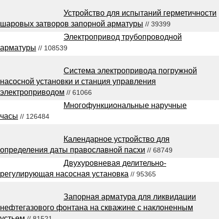
Устройство для испытаний герметичности
шаровых затворов запорной арматуры
// 39399
Электропривод трубопроводной
арматуры
// 108539
Система электропривода погружной
насосной установки и станция управления
электроприводом
// 61066
Многофункциональные наручные
часы
// 126484
Календарное устройство для
определения даты православной пасхи
// 68749
Двухуровневая делительно-
регулирующая насосная установка
// 95365
Запорная арматура для ликвидации
нефтегазового фонтана на скважине с наклоненным
устьем
// 81521