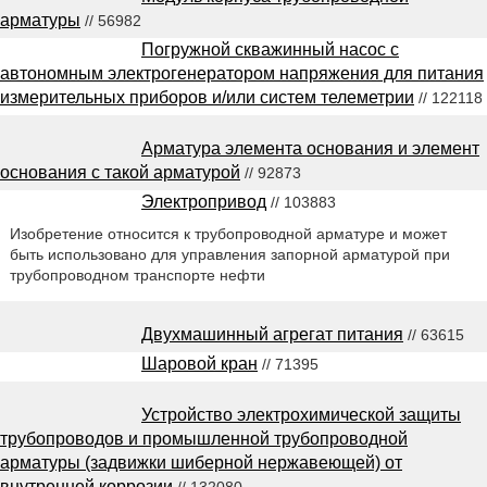
арматуры
// 56982
Погружной скважинный насос с
автономным электрогенератором напряжения для питания
измерительных приборов и/или систем телеметрии
// 122118
Арматура элемента основания и элемент
основания с такой арматурой
// 92873
Электропривод
// 103883
Изобретение относится к трубопроводной арматуре и может
быть использовано для управления запорной арматурой при
трубопроводном транспорте нефти
Двухмашинный агрегат питания
// 63615
Шаровой кран
// 71395
Устройство электрохимической защиты
трубопроводов и промышленной трубопроводной
арматуры (задвижки шиберной нержавеющей) от
внутренней коррозии
// 132080