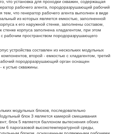
ого, что установка для проходки скважин, содержащая
енератор рабочего агента, породоразрушающий рабочий
 тем, что генератор рабочего агента выполнен в виде
ральный из которых является емкостью, заполненной
корпуса к его наружной стенке, заполнены составом,
 стенке корпуса заполнена хладагентом, при этом
ы с рабочим пространством породоразрушающего
рпус устройства составлен из нескольких модульных
компонентов, второй - емкостью с хладагентом, третий
а рабочий породоразрушающий орган оснащен
 к устью скважины.
ольких модульных блоков, последовательно
Модульный блок 3 является камерой смешивания
ент; блок 5 является баллоном вытеснения обоих
ром 6 парогазовой высокотемпературной среды,
модульным блоком, оснащенным подвижными рабочими