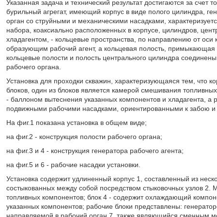
Указанная задача и технический результат достигаются за счет т
бурильный агрегат, имеющий корпус в виде полого цилиндра, г
орган со струйными и механическими насадками, характеризуется
набора, коаксиально расположенных в корпусе, цилиндров, цент
хладагентом, - кольцевые пространства, по направлению от оси 
образующим рабочий агент, а кольцевая полость, примыкающая к
кольцевые полости и полость центрального цилиндра соединен
рабочего органа.
Установка для проходки скважин, характеризующаяся тем, что ко
блоков, один из блоков является камерой смешивания топливных 
- баллоном вытеснения указанных компонентов и хладагента, 
подвижными рабочими насадками, ориентированными к забою и -
На фиг.1 показана установка в общем виде;
на фиг.2 - конструкция полости рабочего органа;
на фиг.3 и 4 - конструкция генератора рабочего агента;
на фиг.5 и 6 - рабочие насадки установки.
Установка содержит удлиненный корпус 1, составленный из неск
состыкованных между собой посредством стыковочных узлов 2. 
топливных компонентов; блок 4 - содержит охлаждающий компон
указанных компонентов; рабочие блоки представлены: генерато
направляемой в рабочий орган 7, также являющийся сменным 