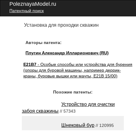
PoleznayaModel.ru
Патентный поиск
Установка для проходки скважин
Авторы патента:
Плугин Александр Илларионович (RU)
E21B7
- Особые способы или устройства для бурения
(опоры для буровой машины, например деррик-
краны, буровые вышки или мачты, E21B 15/00)
Похожие патенты:
Устройство для очистки
забоя скважины
// 57343
Шнековый бур
// 120995