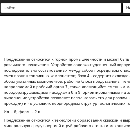
Н
Предложение относится к горной промышленности и может быть 
различного назначения. Устройство содержит удлиненный корпус
последовательно состыкованных между собой посредством стыко
смешивания топливных компонентов; блок 4 - содержит охлажда
обоих указанных компонентов; рабочие блоки представлены: ге
направляемой в рабочий орган 7, также являющийся сменным 
породоразрушающими насадками 8 и 9, ориентированными на забо
выполнение устройства позволяет использовать его для различн
проходки) и - в условиях неоднородных структур геологических г
Ил. - 6; форм. - 2 п.
Предложение относится к технологии образования скважин и выр
минеральную среду энергией струй рабочего агента и механиче