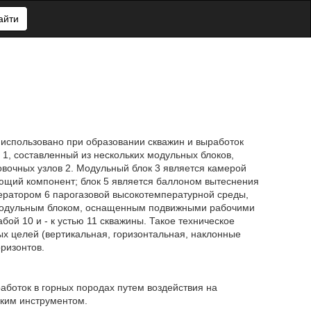
айти
использовано при образовании скважин и выработок
 1, составленный из нескольких модульных блоков,
вочных узлов 2. Модульный блок 3 является камерой
ющий компонент; блок 5 является баллоном вытеснения
нератором 6 парогазовой высокотемпературной среды,
модульным блоком, оснащенным подвижными рабочими
й 10 и - к устью 11 скважины. Такое техническое
ых целей (вертикальная, горизонтальная, наклонные
оризонтов.
аботок в горных породах путем воздействия на
ским инструментом.