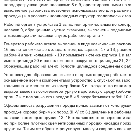
породоразрушающими насадками 8 и 9, ориентированными на забо
выполнение устройства позволяет использовать его для различн
проходки) и в условиях неоднородных структур геологических гор
Рабочий орган 7 устройства 1 выполнен оригинальным по констр
насадки 9, обращенные к устью скважины, выполнены подвижными
отжимающих эти насадки внутрь рабочего органа 7.
Генератор рабочего агента выполнен в виде коаксиально располо
16 является емкостью с хладагентом, кольцевые: 17 и 18, расп
рабочий агент; кольцевой - 19 примыкает к стенке корпуса 1 и з
имеет цилиндр 20 и расположенные вокруг него цилиндры 21, 22
образующим рабочий агент. Полости цилиндров соединены с рабо
Установка для образования скважин в горных породах работает
оснащенное всеми компонентами устройство 1 спускают на забой
топливных компонентов из камер блока 3 и - хладагента из камер
вырабатывают высокотемпературную парогазовую среду (рабочи
орган 7 и с помощью его насадок 8 и 9 разрабатывают забой 10 
Эффективность разрушения породы прямо зависит от конструкции
проходке хорошо буримых пород (III-V ст. 6.) давление в рабочем
насадки с помощью пружин 13, 15 отдаляются от поверхности з
но при более плотных сцементированных породах насадки приж
пружины. Таким же образом регулируют массу и скорость восход