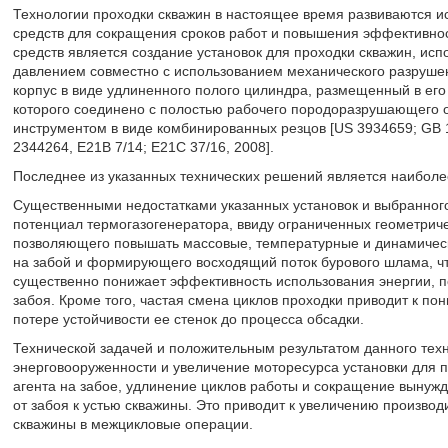
Технологии проходки скважин в настоящее время развиваются и
средств для сокращения сроков работ и повышения эффективнос
средств является создание установок для проходки скважин, исп
давлением совместно с использованием механического разруше
корпус в виде удлиненного полого цилиндра, размещенный в его
которого соединено с полостью рабочего породоразрушающего 
инструментом в виде комбинированных резцов [US 3934659; GB 
2344264, Е21В 7/14; Е21С 37/16, 2008].
Последнее из указанных технических решений является наиболее
Существенными недостатками указанных установок и выбранного
потенциал термогазогенератора, ввиду ограниченных геометриче
позволяющего повышать массовые, температурные и динамически
на забой и формирующего восходящий поток бурового шлама, что
существенно понижает эффективность использования энергии, п
забоя. Кроме того, частая смена циклов проходки приводит к по
потере устойчивости ее стенок до процесса обсадки.
Технической задачей и положительным результатом данного те
энерговооруженности и увеличение моторесурса установки для
агента на забое, удлинение циклов работы и сокращение вынуж
от забоя к устью скважины. Это приводит к увеличению произво
скважины в межцикловые операции.