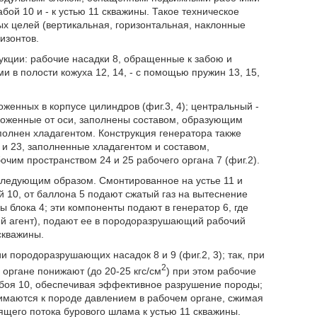
й 10 и - к устью 11 скважины. Такое техническое
ых целей (вертикальная, горизонтальная, наклонные
изонтов.
укции: рабочие насадки 8, обращенные к забою и
 в полости кожуха 12, 14, - с помощью пружин 13, 15,
женных в корпусе цилиндров (фиг.3, 4); центральный -
оложенные от оси, заполнены составом, образующим
аполнен хладагентом. Конструкция генератора также
 и 23, заполненные хладагентом и составом,
чим пространством 24 и 25 рабочего органа 7 (фиг.2).
 следующим образом. Смонтированное на устье 11 и
 10, от баллона 5 подают сжатый газ на вытеснение
ы блока 4; эти компоненты подают в генератор 6, где
й агент), подают ее в породоразрушающий рабочий
скважины.
 породоразрушающих насадок 8 и 9 (фиг.2, 3); так, при
2
 органе понижают (до 20-25 кгс/см
) при этом рабочие
абоя 10, обеспечивая эффективное разрушение породы;
имаются к породе давлением в рабочем органе, сжимая
ящего потока бурового шлама к устью 11 скважины.