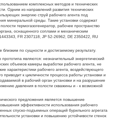
спользованием комплексных методов и технических
ти. Одним из направлений развития технических
ользующих энергию струй рабочего агента под
ния минеральной среды. Такие установки содержат
 полости термогазогенератор, рабочее пространство
органа, оснащенного соплами и механическим
1443343, FR 2307118; JP 52-26962; DE 2350422, RU
 близким по сущности и достигаемому результату.
 прототипа являются: незначительный энергетический
ских объемов камеры выработки рабочего агента, не
е характеристики рабочего агента, воздействующего
 приводит к цикличности процесса работы установки и
одаваемой в рабочий орган установки и на разрушение
нижению давления в полости скважины и - к возможной
хнического предложения является повышение
 повышения эффективности использования рабочего
денных спуско-подъемных операций бурильного агрегата
дительности установки и повышению устойчивости стенок