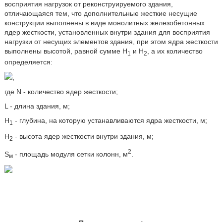
восприятия нагрузок от реконструируемого здания,
отличающаяся тем, что дополнительные жесткие несущие
конструкции выполнены в виде монолитных железобетонных
ядер жесткости, установленных внутри здания для восприятия
нагрузки от несущих элементов здания, при этом ядра жесткости
выполнены высотой, равной сумме Н
и Н
, а их количество
1
2
определяется:
,
где N - количество ядер жесткости;
L - длина здания, м;
Н
- глубина, на которую устанавливаются ядра жесткости, м;
1
Н
- высота ядер жесткости внутри здания, м;
2
2
S
- площадь модуля сетки колонн, м
.
м