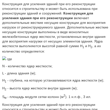
Конструкция для усиления зданий при его реконструкции
относится к строительству и может быть использована при
реконструкции зданий и сооружений.
Конструкция для
усиления здания при его реконструкции
включает
дополнительные жесткие несущие конструкции для восприятия
нагрузок от реконструируемого здания. Дополнительные жесткие
несущие конструкции выполнены в виде монолитных
железобетонных ядер жесткости, установленных внутри здания
для восприятия нагрузки от несущих элементов здания. Ядра
жесткости выполняются высотой равной сумме H
и Н
, а их
1
2
количество определяется:
где
N - количество ядер жесткости;
L - длина здания (м);
Н
- глубина, на которую устанавливаются ядра жесткости (м);
1
Н
- высота ядер жесткости внутри здания (м);
2
2
S
- площадь модуля сетки колонн (м
). 1 н.п.ф., 3 ил.
м
Конструкция для усиления зданий при его реконструкции
относится к строительству и может быть использована при