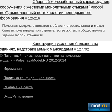
Сборный железобетонный каркас здания,
сооружения с жесткими монолитными стыками "мкс-xxi
век", выполненный по технологии непрерывного
формования
// 125216
Полезная модель относится к области строительства и может
быть использована при строительстве жилых и общественных
зданий любой этажности
Конструкция усиления балконов на
зданиях, надстраиваемых мансардами
// 127792
© Патентный поиск, поиск патентов на полезные
модели - PoleznayaModel.RU 2012-2024
Игромания
Политика конфиденциальности
Реклама на сайте
Вход/Регистрация