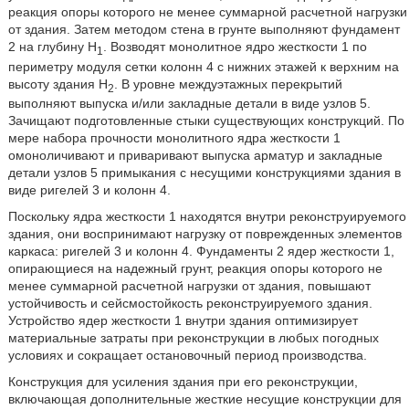
реакция опоры которого не менее суммарной расчетной нагрузки
от здания. Затем методом стена в грунте выполняют фундамент
2 на глубину Н
. Возводят монолитное ядро жесткости 1 по
1
периметру модуля сетки колонн 4 с нижних этажей к верхним на
высоту здания Н
. В уровне междуэтажных перекрытий
2
выполняют выпуска и/или закладные детали в виде узлов 5.
Зачищают подготовленные стыки существующих конструкций. По
мере набора прочности монолитного ядра жесткости 1
омоноличивают и приваривают выпуска арматур и закладные
детали узлов 5 примыкания с несущими конструкциями здания в
виде ригелей 3 и колонн 4.
Поскольку ядра жесткости 1 находятся внутри реконструируемого
здания, они воспринимают нагрузку от поврежденных элементов
каркаса: ригелей 3 и колонн 4. Фундаменты 2 ядер жесткости 1,
опирающиеся на надежный грунт, реакция опоры которого не
менее суммарной расчетной нагрузки от здания, повышают
устойчивость и сейсмостойкость реконструируемого здания.
Устройство ядер жесткости 1 внутри здания оптимизирует
материальные затраты при реконструкции в любых погодных
условиях и сокращает остановочный период производства.
Конструкция для усиления здания при его реконструкции,
включающая дополнительные жесткие несущие конструкции для