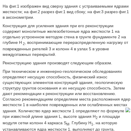
На фиг.1 изображен вид сверху здания с устраиваемыми ядрами
жесткости; на фиг.2 разрез фиг.1 вид сбоку; на фиг.3 разрез фиг.1
в аксонометрии.
Конструкция для усиления здания при его реконструкции
содержит монолитные железобетонные ядра жесткости 1 на
отдельно устроенном методом стена в грунте фундаменте 2 на
глубине Н
, воспринимающие перераспределенную нагрузку от
2
поврежденных ригелей 3 и колонн 4 в узлах 5 в уровне
междуэтажных перекрытий.
Реконструкцию здания производят следующим образом.
При техническом и инженерно-геологическом обследованиях
определяют несущую способность, физический износ
существующих элементов конструкций здания, геологическую
структуру грунтов основания и их несущую способность. Затем
дают рекомендации к реконструкции или восстановлению.
Согласно рекомендациям определяем места расположения ядер
жесткости 1 в наиболее поврежденных или ослабленных местах
здания. Количество ядер жесткости 1 определяют по формуле
при известной длине здания L, высоте здания Н
и площади
2
модуля сетки колонн 4 каркаса S
. Глубину Н
, на которую
M
1
устанавливаются ядра жесткости 1, выполняют до грунта,