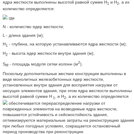
ядра жесткости выполнены высотой равной сумме Н
и Н
, а их
1
2
количество определяется:
где
N - количество ядер жесткости;
L - длина здания (м);
Н
- глубина, на которую устанавливаются ядра жесткости (м);
1
Н
- высота ядер жесткости внутри здания (м);
2
2
S
- площадь модуля сетки колонн (м
).
M
Поскольку дополнительные жесткие конструкции выполнены в
виде монолитных железобетонных ядер жесткости,
установленных внутри здания для восприятия нагрузки от
несущих элементов здания, при этом ядра жесткости выполнены
высотой равной сумме Н
, и Н
, а их количество определяется
1
2
обеспечивается перераспределение нагрузки от
поврежденных элементов на возводимые ядра жесткости,
повышается устойчивость и сейсмостойкость здания,
оптимизируются материальные затраты на реконструкцию здания
при любых погодных условиях, сокращается остановочный
период производства при реконструкции.