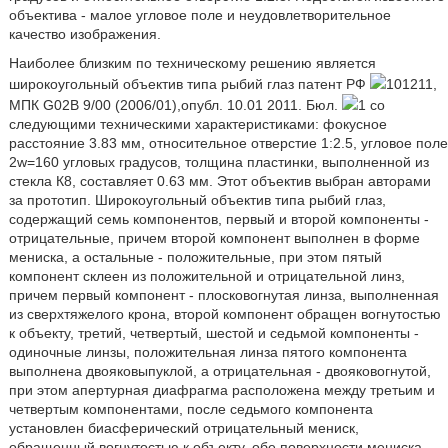
объектива - малое угловое поле и неудовлетворительное
качество изображения.
Наиболее близким по техническому решению является
широкоугольный объектив типа рыбий глаз патент РФ
101211,
МПК G02B 9/00 (2006/01),опубл. 10.01 2011. Бюл.
1 со
следующими техническими характеристиками: фокусное
расстояние 3.83 мм, относительное отверстие 1:2.5, угловое поле
2w=160 угловых градусов, толщина пластинки, выполненной из
стекла К8, составляет 0.63 мм. Этот объектив выбран авторами
за прототип. Широкоугольный объектив типа рыбий глаз,
содержащий семь компонентов, первый и второй компоненты -
отрицательные, причем второй компонент выполнен в форме
мениска, а остальные - положительные, при этом пятый
компонент склеен из положительной и отрицательной линз,
причем первый компонент - плосковогнутая линза, выполненная
из сверхтяжелого крона, второй компонент обращен вогнутостью
к объекту, третий, четвертый, шестой и седьмой компоненты -
одиночные линзы, положительная линза пятого компонента
выполнена двояковыпуклой, а отрицательная - двояковогнутой,
при этом апертурная диафрагма расположена между третьим и
четвертым компонентами, после седьмого компонента
установлен биасферический отрицательный мениск,
обращенный вогнутостью к объекту, обе поверхности мениска