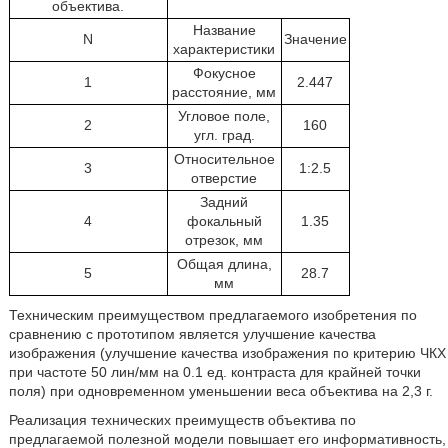
объектива.
Название
N
Значение
характеристики
Фокусное
1
2.447
расстояние, мм
Угловое поле,
2
160
угл. град.
Относительное
3
1:2.5
отверстие
Задний
4
фокальный
1.35
отрезок, мм
Общая длина,
5
28.7
мм
Техническим преимуществом предлагаемого изобретения по
сравнению с прототипом является улучшение качества
изображения (улучшение качества изображения по критерию ЧКХ
при частоте 50 лин/мм на 0.1 ед. контраста для крайней точки
поля) при одновременном уменьшении веса объектива на 2,3 г.
Реализация технических преимуществ объектива по
предлагаемой полезной модели повышает его информативность,