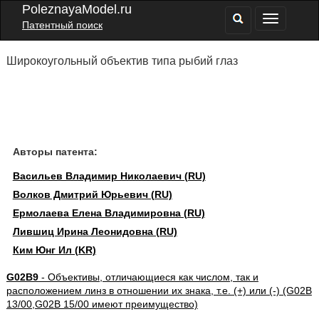
PoleznayaModel.ru
Патентный поиск
Широкоугольный объектив типа рыбий глаз
Авторы патента:
Васильев Владимир Николаевич (RU)
Волков Дмитрий Юрьевич (RU)
Ермолаева Елена Владимировна (RU)
Лившиц Ирина Леонидовна (RU)
Ким Юнг Ил (KR)
G02B9
- Объективы, отличающиеся как числом, так и
расположением линз в отношении их знака, т.е. (+) или (-) (G02B
13/00,G02B 15/00 имеют преимущество)