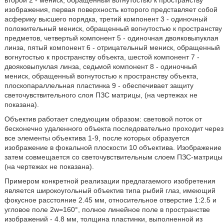
изображения, первая поверхность которого представляет собой
асферику высшего порядка, третий компонент 3 - одиночный
положительный мениск, обращенный вогнутостью к пространству
предметов, четвертый компонент 5 - одиночная двояковыпуклая
линза, пятый компонент 6 - отрицательный мениск, обращенный
вогнутостью к пространству объекта, шестой компонент 7 -
двояковыпуклая линза, седьмой компонент 8 - одиночный
мениск, обращенный вогнутостью к пространству объекта,
плоскопараллельная пластинка 9 - обеспечивает защиту
светочувствительного слоя ПЗС матрицы, (на чертежах не
показана).
Объектив работает следующим образом: световой поток от
бесконечно удаленного объекта последовательно проходит через
все элементы объектива 1-9, после которых образуется
изображение в фокальной плоскости 10 объектива. Изображение
затем совмещается со светочувствительным слоем ПЗС-матрицы
(на чертежах не показана).
Примером конкретной реализации предлагаемого изобретения
является широкоугольный объектив типа рыбий глаз, имеющий
фокусное расстояние 2.45 мм, относительное отверстие 1:2.5 и
угловое поле 2w=160°, полное линейное поле в пространстве
изображений - 4.8 мм, толщина пластинки, выполненной из