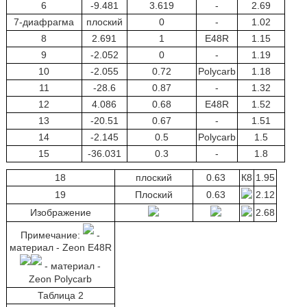
6
-9.481
3.619
-
2.69
7-диафрагма
плоский
0
-
1.02
8
2.691
1
E48R
1.15
9
-2.052
0
-
1.19
10
-2.055
0.72
Polycarb
1.18
11
-28.6
0.87
-
1.32
12
4.086
0.68
E48R
1.52
13
-20.51
0.67
-
1.51
14
-2.145
0.5
Polycarb
1.5
15
-36.031
0.3
-
1.8
18
плоский
0.63
К8
1.95
19
Плоский
0.63
2.12
Изображение
2.68
Примечание:
-
материал - Zeon E48R
- материал -
Zeon Polycarb
Таблица 2