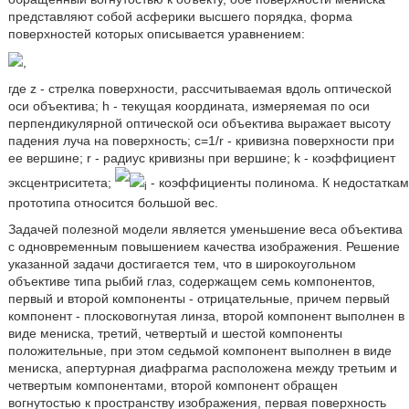
представляют собой асферики высшего порядка, форма
поверхностей которых описывается уравнением:
,
где z - стрелка поверхности, рассчитываемая вдоль оптической
оси объектива; h - текущая координата, измеряемая по оси
перпендикулярной оптической оси объектива выражает высоту
падения луча на поверхность; с=1/r - кривизна поверхности при
ее вершине; r - радиус кривизны при вершине; k - коэффициент
эксцентриситета;
- коэффициенты полинома. К недостаткам
i
прототипа относится большой вес.
Задачей полезной модели является уменьшение веса объектива
с одновременным повышением качества изображения. Решение
указанной задачи достигается тем, что в широкоугольном
объективе типа рыбий глаз, содержащем семь компонентов,
первый и второй компоненты - отрицательные, причем первый
компонент - плосковогнутая линза, второй компонент выполнен в
виде мениска, третий, четвертый и шестой компоненты
положительные, при этом седьмой компонент выполнен в виде
мениска, апертурная диафрагма расположена между третьим и
четвертым компонентами, второй компонент обращен
вогнутостью к пространству изображения, первая поверхность