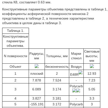
стекла К8, составляет 0.63 мм.
Конструктивные параметры объектива представлены в таблице 1,
коэффициенты асферической поверхности мениска 2
представлены в таблице 2, а технические характеристики
объектива в целом даны в таблице 3.
Таблица 1.
Конструктивные
параметры
объектива.
Световые
Радиусы,
Марки
N поверхности
Толщины, мм
высоты,
мм
стекол
мм
Объект
бесконечность
Воздух
1
плоский
2
12.93
E48R
2
7.878
7.524
-
7.23
Polycarb
3
6.089
3.174
5.05
4
3.827
3.181
-
3.3
5
-155.191
3.172
Polycarb
3