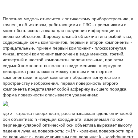
Полезная модель относится к оптическому приборостроению, а
точнее, к объективам, работающими с ПЗС - приемниками и
может быть использована для получения информации от
внешних объектов. Широкоугольный объектив типа рыбий глаз,
содержащий семь компонентов, первый и второй компоненты -
отрицательные, причем первый компонент - плосковогнутая
линза, второй компонент выполнен в виде мениска, третий,
четвертый и шестой компоненты положительные, при этом
седьмой компонент выполнен в виде мениска, апертурная
диафрагма расположена между третьим и четвертым
компонентами, второй компонент обращен вогнутостью к
пространству изображения, первая поверхность второго
компонента представляет собой асферику высшего порядка,
форма поверхности описывается уравнением:
,
где z - стрелка поверхности, рассчитываемая вдоль оптической
оси объектива; h -текущая координата, измеряемая по оси
перпендикулярной оптической оси объектива выражает высоту
падения луча на поверхность; c=1/r - кривизна поверхности при
ее вершине; r - радиус кривизны при вершине; k - коэффициент