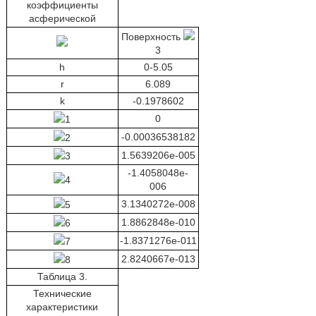
коэффициенты
асферической
Поверхность
3
h
0-5.05
r
6.089
k
-0.1978602
0
1
-0.00036538182
2
1.5639206e-005
3
-1.4058048e-
4
006
3.1340272e-008
5
1.8862848е-010
6
-1.8371276е-011
7
2.8240667е-013
8
Таблица 3.
Технические
характеристики