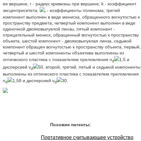
ее вершине; r - радиус кривизны при вершине; k - коэффициент
эксцентриситета;
- коэффициенты полинома, третий
i
компонент выполнен в виде мениска, обращенного вогнутостью к
пространству предмета, четвертый компонент выполнен в виде
одиночной двояковыпуклой линзы, пятый компонент -
отрицательный мениск, обращенный вогнутостью к пространству
объекта, шестой компонент - двояковыпуклая линза, седьмой
компонент обращен вогнутостью к пространству объекта, первый,
четвертый и шестой компоненты объектива выполнены из
оптического пластика с показателем преломления n
1,5 и
d
дисперсией v
50, второй, третий, пятый и седьмой компоненты
d
выполнены из оптического пластика с показателем преломления
n
1,58 и дисперсией v
30.
d
d
Похожие патенты:
Портативное считывающее устройство