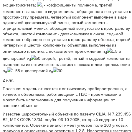
эксцентриситета;
- коэффициенты полинома, третий
i
компонент выполнен в виде мениска, обращенного вогнутостью к
пространству предмета, четвертый компонент выполнен в виде
одиночной двояковыпуклой линзы, пятый компонент -
отрицательный мениск, обращенный вогнутостью к пространству
объекта, шестой компонент - двояковыпуклая линза, седьмой
компонент обращен вогнутостью к пространству объекта, первый,
четвертый и шестой компоненты объектива выполнены из
оптического пластика с показателем преломления n
1.5 и
d
дисперсией v
50 второй, третий, пятый и седьмой компоненты
d
выполнены из оптического пластика с показателем преломления
n
1.58 и дисперсией v
30.
d
d
2 илл.
Полезная модель относится к оптическому приборостроению, а
точнее, к объективам, работающими с ПЗС - приемниками и
может быть использована для получения информации от
внешних объектов.
Известен широкоугольный объектив по патенту США, N 7,239,456
В2, МПК G02B 13/04, опубл. 06.10.2005, который содержит 10
компонентов. Объектив аналог имеет угловое поле 100 угловых
градусов и относительное отверстие 1:2.8. Недостаток известного