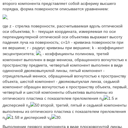
второго компонента представляет собой асферику высшего
порядка, форма поверхности описывается уравнением:
,
где z - стрелка поверхности, рассчитываемая вдоль оптической
оси объектива; h - текущая координата, измеряемая по оси
перпендикулярной оптической оси объектива выражает высоту
падения луча на поверхность; c=1/r - кривизна поверхности при
ее вершине; r - радиус кривизны при вершине; k - коэффициент
эксцентриситета;
- коэффициенты полинома, третий
i
компонент выполнен в виде мениска, обращенного вогнутостью к
пространству предмета, четвертый компонент выполнен в виде
одиночной двояковыпуклой линзы, пятый компонент -
отрицательный мениск, обращенный вогнутостью к пространству
объекта, шестой компонент - двояковыпуклая линза, седьмой
компонент обращен вогнутостью к пространству объекта, первый,
четвертый и шестой компоненты объектива выполнены из
оптического пластика с показателем преломления n
1.5 и
d
дисперсией n
50 второй, третий, пятый и седьмой компоненты
d
выполнены из оптического пластика с показателем преломления
n
1.58 и дисперсией v
30.
d
d
Выполнение первого компонента в виде плосковогнутой линзы,