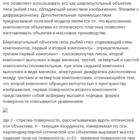
что позволяет использовать его как широкоугольный объектив
типа рыбий глаз, обладающий качеством изображения, близким к
дифракционному. Дополнительным преимуществом
предлагаемой полезной модели является то, что выполнение
компонентов объектива из оптического пластика позволяет
изготавливать объектив в массовом производстве.
Широкоугольный объектив типа рыбий глаз, содержащий семь
компонентов, первый и второй компоненты - отрицательные,
причем первый компонент - плосковогнутая линза, второй
компонент выполнен в виде мениска, третий, четвертый и шестой
компоненты положительные, при этом седьмой компонент
выполнен в виде мениска, апертурная диафрагма расположена
между третьим и четвертым компонентами, отличающийся тем,
что второй компонент обращен вогнутостью к пространству
изображения, первая поверхность второго компонента
представляет собой асферику высшего порядка, форма
поверхности описывается уравнением:
где z - стрелка поверхности, рассчитываемая вдоль оптической
оси объектива; h - текущая координата, измеряемая по оси,
перпендикулярной оптической оси объектива выражает высоту
падения луча на поверхность; c=1/r - кривизна поверхности при