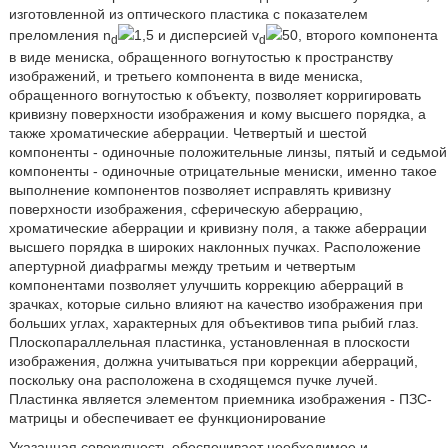
изготовленной из оптического пластика с показателем
преломления n
1,5 и дисперсией v
50, второго компонента
d
d
в виде мениска, обращенного вогнутостью к пространству
изображений, и третьего компонента в виде мениска,
обращенного вогнутостью к объекту, позволяет корригировать
кривизну поверхности изображения и кому высшего порядка, а
также хроматические аберрации. Четвертый и шестой
компоненты - одиночные положительные линзы, пятый и седьмой
компоненты - одиночные отрицательные мениски, именно такое
выполнение компонентов позволяет исправлять кривизну
поверхности изображения, сферическую аберрацию,
хроматические аберрации и кривизну поля, а также аберрации
высшего порядка в широких наклонных пучках. Расположение
апертурной диафрагмы между третьим и четвертым
компонентами позволяет улучшить коррекцию аберраций в
зрачках, которые сильно влияют на качество изображения при
больших углах, характерных для объективов типа рыбий глаз.
Плоскопараллельная пластинка, установленная в плоскости
изображения, должна учитываться при коррекции аберраций,
поскольку она расположена в сходящемся пучке лучей.
Пластинка является элементом приемника изображения - ПЗС-
матрицы и обеспечивает ее функционирование
Указанная совокупность обеспечивает необходимое и