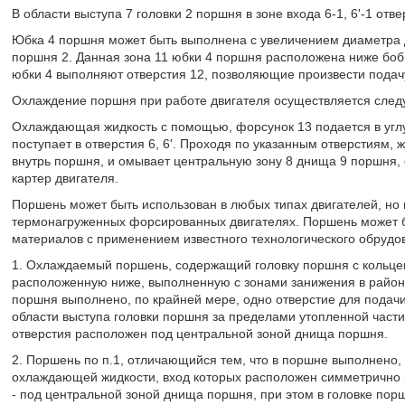
В области выступа 7 головки 2 поршня в зоне входа 6-1, 6'-1 отв
Юбка 4 поршня может быть выполнена с увеличением диаметра д
поршня 2. Данная зона 11 юбки 4 поршня расположена ниже бобы
юбки 4 выполняют отверстия 12, позволяющие произвести подач
Охлаждение поршня при работе двигателя осуществляется сле
Охлаждающая жидкость с помощью, форсунок 13 подается в углубл
поступает в отверстия 6, 6'. Проходя по указанным отверстиям, ж
внутрь поршня, и омывает центральную зону 8 днища 9 поршня, 
картер двигателя.
Поршень может быть использован в любых типах двигателей, но
термонагруженных форсированных двигателях. Поршень может б
материалов с применением известного технологического обрудо
1. Охлаждаемый поршень, содержащий головку поршня с кольце
расположенную ниже, выполненную с зонами занижения в район
поршня выполнено, по крайней мере, одно отверстие для подач
области выступа головки поршня за пределами утопленной части
отверстия расположен под центральной зоной днища поршня.
2. Поршень по п.1, отличающийся тем, что в поршне выполнено,
охлаждающей жидкости, вход которых расположен симметрично и
- под центральной зоной днища поршня, при этом в головке пор