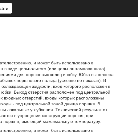
айти
ателестроению, и может быть использовано в
ен в виде цельнолитого (или цельноштампованного)
лениями для поршневых колец и юбку. Юбка выполнена
обышек поршневого пальца (условно не показан). В
я охлаждающей жидкости, вход которого расположен в
и юбки. Выход отверстия расположен под центральной
 входных отверстий, входы которых расположены
ыходы - под центральной зоной днища поршня. В
ны локальные углубления. Технический результат от
чается в упрощении конструкции поршня, при
а поршня, имеющей максимальную температуру.
ателестроению, и может быть использовано в