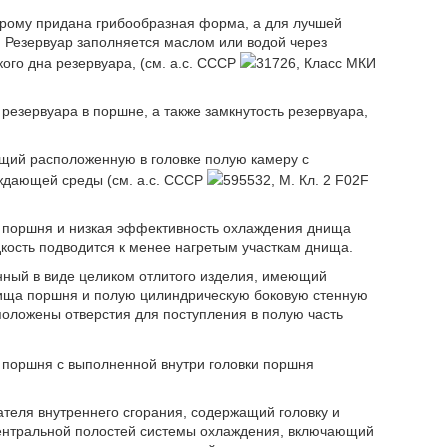
рому придана грибообразная форма, а для лучшей
. Резервуар заполняется маслом или водой через
ого дна резервуара, (см. а.с. СССР
31726, Класс МКИ
резервуара в поршне, а также замкнутость резервуара,
ащий расположенную в головке полую камеру с
аждающей среды (см. а.с. СССР
595532, М. Кл. 2 F02F
я поршня и низкая эффективность охлаждения днища
кость подводится к менее нагретым участкам днища.
нный в виде целиком отлитого изделия, имеющий
ища поршня и полую цилиндрическую боковую стенную
положены отверстия для поступления в полую часть
 поршня с выполненной внутри головки поршня
теля внутреннего сгорания, содержащий головку и
центральной полостей системы охлаждения, включающий