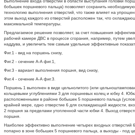
Выполнение входа отверстий в области выступания головки порш
бобышек поршневого пальца) позволяет сохранить необходимую к
технологию выполнения отверстий, что также влияет на упрощен
этом выход каждого из отверстий расположен так, что охлаждаю
максимальной температуры.
Предлагаемое решение позволяет, за счет повышения эффектив
рабочей камере ДВС в процессе сгорания, например, путем увел
наддува, и увеличить тем самым удельные эффективные показат
Фиг.1 - вид на поршень снизу,
Фиг.2 - сечение А-А фиг.1,
Фиг.3 - вариант выполнения поршня, вид снизу,
Фиг.4 - сечение А-А фиг.3.
Поршень 1 выполнен в виде цельнолитого (или цельноштампован
кольцевыми углублениями 3 для поршневых колец и юбку 4. Юбк
расположенными в районе бобышек 5 поршневого пальца (условн
крайней мере, одно отверстие 6 для охлаждающей жидкости, вход
2 поршня за пределами утопленной части юбки 4. Выход отверс
поршня.
Наиболее эффективно выполнение четырех входных отверстий 6,
попарно в зоне бобышек 5 поршневого пальца, а выходы - под ц