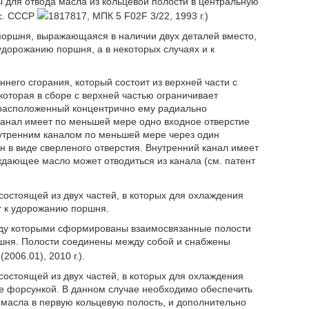
 для отвода масла из кольцевой полости в центральную
.с. СССР
1817817, МПК 5 F02F 3/22, 1993 г.)
поршня, выражающаяся в наличии двух деталей вместо,
удорожанию поршня, а в некоторых случаях и к
него сгорания, который состоит из верхней части с
которая в сборе с верхней частью ограничивает
расположенный концентрично ему радиально
анал имеет по меньшей мере одно входное отверстие
утренним каналом по меньшей мере через один
н в виде сверленого отверстия. Внутренний канал имеет
дающее масло может отводиться из канала (см. патент
состоящей из двух частей, в которых для охлаждения
т к удорожанию поршня.
жду которыми сформированы взаимосвязанные полости
ршня. Полости соединены между собой и снабжены
006.01), 2010 г.).
состоящей из двух частей, в которых для охлаждения
е форсункой. В данном случае необходимо обеспечить
 масла в первую кольцевую полость, и дополнительно