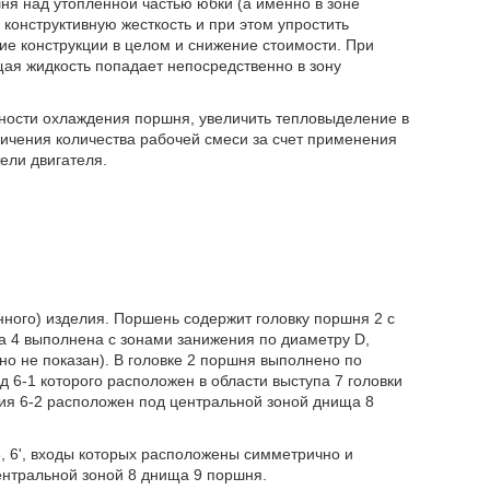
ня над утопленной частью юбки (а именно в зоне
онструктивную жесткость и при этом упростить
ие конструкции в целом и снижение стоимости. При
щая жидкость попадает непосредственно в зону
ности охлаждения поршня, увеличить тепловыделение в
ичения количества рабочей смеси за счет применения
ели двигателя.
ного) изделия. Поршень содержит головку поршня 2 с
а 4 выполнена с зонами занижения по диаметру D,
о не показан). В головке 2 поршня выполнено по
 6-1 которого расположен в области выступа 7 головки
тия 6-2 расположен под центральной зоной днища 8
 6', входы которых расположены симметрично и
ентральной зоной 8 днища 9 поршня.