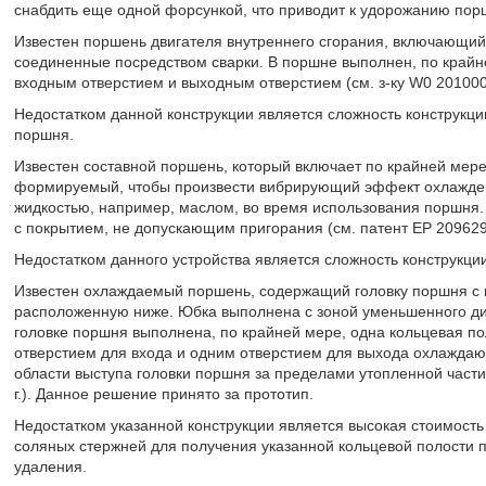
снабдить еще одной форсункой, что приводит к удорожанию пор
Известен поршень двигателя внутреннего сгорания, включающий 
соединенные посредством сварки. В поршне выполнен, по край
входным отверстием и выходным отверстием (см. з-ку W0 2010009
Недостатком данной конструкции является сложность конструкции
поршня.
Известен составной поршень, который включает по крайней мер
формируемый, чтобы произвести вибрирующий эффект охлажден
жидкостью, например, маслом, во время использования поршня
с покрытием, не допускающим пригорания (см. патент ЕР 2096290
Недостатком данного устройства является сложность конструкц
Известен охлаждаемый поршень, содержащий головку поршня с 
расположенную ниже. Юбка выполнена с зоной уменьшенного ди
головке поршня выполнена, по крайней мере, одна кольцевая по
отверстием для входа и одним отверстием для выхода охлаждаю
области выступа головки поршня за пределами утопленной части 
г.). Данное решение принято за прототип.
Недостатком указанной конструкции является высокая стоимост
соляных стержней для получения указанной кольцевой полости пр
удаления.