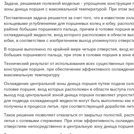
Задача, решаемая полезной моделью - упрощение конструкции 
зоны днища поршня с максимальной температурой. При этом зна
Поставленная задача решается за счет того, что в известном о
кольцевыми углублениями для поршневых колец и юбку, распол
районе бобышек поршневого пальца, причем в головке поршня в
охлаждающей жидкости, вход которого расположен в области вы
юбки, в соответствии с изобретением выход упомянутого отверс
В поршне выполнено по крайней мере четыре отверстия, вход к
бобышек поршневого пальца, при этом в головке поршня в зоне 
Технический результат от использования всех существенных при
конструкции поршня, при обеспечении эффективного охлажден
максимальную температуру.
Охлаждение центральной зоны днища поршня путем подачи охл
головке поршня, вход которых расположен в области выступа го
выход под центральной зоной днища поршня позволяет упростить
для подвода охлаждающей жидкости могут быть выполнены как п
получены в процессе литья, при соответствующей доработке лит
Такое решение позволяет отказаться от закрытых полостей, рас
литья с солевыми стержнями. При этом эффективность охлажден
отверстиям непосредственно в центральную зону днища поршн