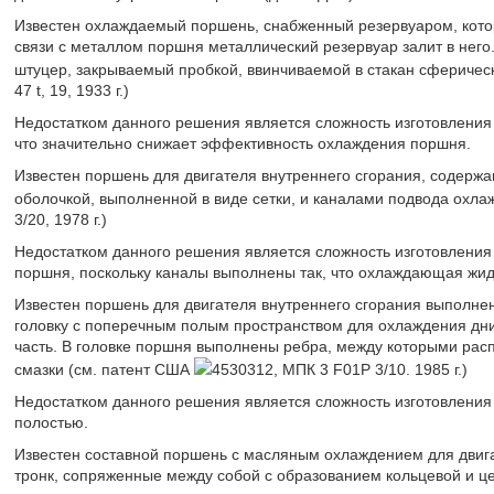
Известен охлаждаемый поршень, снабженный резервуаром, кото
связи с металлом поршня металлический резервуар залит в него
штуцер, закрываемый пробкой, ввинчиваемой в стакан сферическ
47 t, 19, 1933 г.)
Недостатком данного решения является сложность изготовления 
что значительно снижает эффективность охлаждения поршня.
Известен поршень для двигателя внутреннего сгорания, содерж
оболочкой, выполненной в виде сетки, и каналами подвода охл
3/20, 1978 г.)
Недостатком данного решения является сложность изготовлени
поршня, поскольку каналы выполнены так, что охлаждающая жид
Известен поршень для двигателя внутреннего сгорания выполне
головку с поперечным полым пространством для охлаждения дн
часть. В головке поршня выполнены ребра, между которыми рас
смазки (см. патент США
4530312, МПК 3 F01P 3/10. 1985 г.)
Недостатком данного решения является сложность изготовления
полостью.
Известен составной поршень с масляным охлаждением для двига
тронк, сопряженные между собой с образованием кольцевой и 