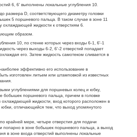
ерстий 6, 6' выполнены локальные углубления 10.
о размера D, соответствующего диаметру головки
шек 5 поршневого пальца. В таком случае в зоне 11
у охлаждающей жидкости к отверстиям 6.
дующим образом.
ения 10, по стенке которых через входы 6-1, 6'-1
идкость через выходы 6-2, 6'-2 отверстий попадает
охлаждая его. Затем жидкость самотеком сливается в
 наиболее эффективно его использование в
ыть изготовлен литьем или штамповкой из известных
вания.
выми углублениями для поршневых колец и юбку,
е бобышек поршневого пальца, причем в головке
и охлаждающей жидкости, вход которого расположен в
 юбки, отличающийся тем, что выход упомянутого
 по крайней мере, четыре отверстия для подачи
 попарно в зоне бобышек поршневого пальца, а выход
шня в зоне входа отверстий выполнены локальные