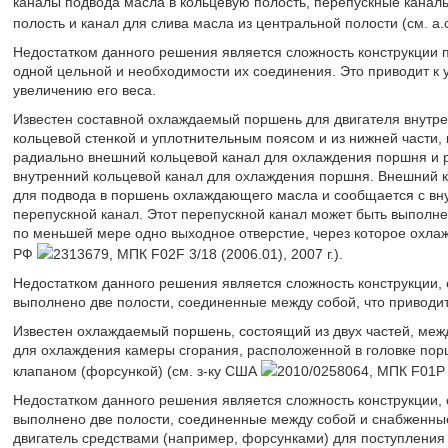
каналы подвода масла в кольцевую полость, перепускные каналы
полость и канал для слива масла из центральной полости (см. а
Недостатком данного решения является сложность конструкции 
одной цельной и необходимости их соединения. Это приводит к 
увеличению его веса.
Известен составной охлаждаемый поршень для двигателя внутрен
кольцевой стенкой и уплотнительным поясом и из нижней части, 
радиально внешний кольцевой канал для охлаждения поршня и 
внутренний кольцевой канал для охлаждения поршня. Внешний к
для подвода в поршень охлаждающего масла и сообщается с вн
перепускной канал. Этот перепускной канал может быть выполне
по меньшей мере одно выходное отверстие, через которое охлаж
РФ
2313679, МПК F02F 3/18 (2006.01), 2007 г.).
Недостатком данного решения является сложность конструкции, 
выполнено две полости, соединенные между собой, что приводи
Известен охлаждаемый поршень, состоящий из двух частей, ме
для охлаждения камеры сгорания, расположенной в головке по
клапаном (форсункой) (см. з-ку США
2010/0258064, МПК F01P (2
Недостатком данного решения является сложность конструкции, 
выполнено две полости, соединенные между собой и снабженны
двигатель средствами (например, форсунками) для поступления