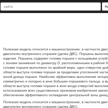
Н
Полезная модель относится к машиностроению, в частности двиг
двигателях внутреннего сгорания (далее ДВС). Поршень выполн
изделия. Поршень содержит головку поршня с кольцевыми углуб
с зонами занижения по диаметру D, расположенными в районе б
головке поршня выполнено по крайней мере, одно отверстие дл
области выступа головки поршня за пределами утопленной част
зоной днища поршня. Наиболее эффективно выполнение четырех
симметрично и попарно в зоне бобышек поршневого пальца, а в
области выступа головки поршня в зоне входа отверстий выполне
использования всех существенных признаков изобретения заклю
обеспечении эффективного охлаждения центральной зоны днищ
Полезная модель относится к машиностроению, в частности двиг
двигателях внутреннего сгорания (далее ДВС).