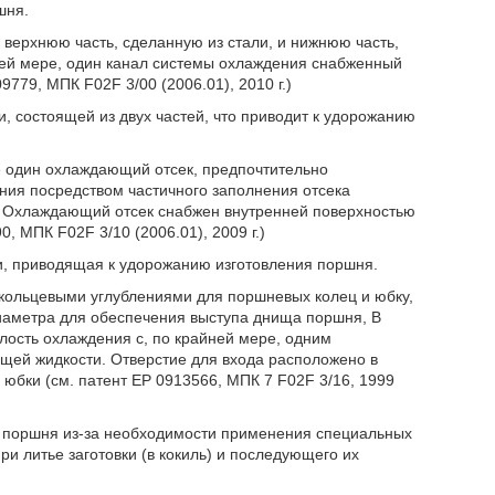
шня.
верхнюю часть, сделанную из стали, и нижнюю часть,
ней мере, один канал системы охлаждения снабженный
779, МПК F02F 3/00 (2006.01), 2010 г.)
, состоящей из двух частей, что приводит к удорожанию
е один охлаждающий отсек, предпочтительно
ия посредством частичного заполнения отсека
. Охлаждающий отсек снабжен внутренней поверхностью
, МПК F02F 3/10 (2006.01), 2009 г.)
ии, приводящая к удорожанию изготовления поршня.
кольцевыми углублениями для поршневых колец и юбку,
аметра для обеспечения выступа днища поршня, В
лость охлаждения с, по крайней мере, одним
щей жидкости. Отверстие для входа расположено в
юбки (см. патент ЕР 0913566, МПК 7 F02F 3/16, 1999
ь поршня из-за необходимости применения специальных
и литье заготовки (в кокиль) и последующего их