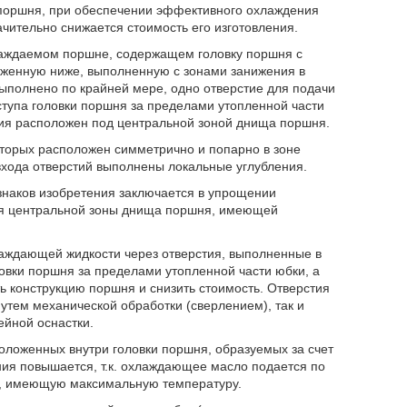
поршня, при обеспечении эффективного охлаждения
чительно снижается стоимость его изготовления.
хлаждаемом поршне, содержащем головку поршня с
оженную ниже, выполненную с зонами занижения в
ыполнено по крайней мере, одно отверстие для подачи
ступа головки поршня за пределами утопленной части
тия расположен под центральной зоной днища поршня.
оторых расположен симметрично и попарно в зоне
входа отверстий выполнены локальные углубления.
знаков изобретения заключается в упрощении
ия центральной зоны днища поршня, имеющей
аждающей жидкости через отверстия, выполненные в
ловки поршня за пределами утопленной части юбки, а
 конструкцию поршня и снизить стоимость. Отверстия
утем механической обработки (сверлением), так и
ейной оснастки.
положенных внутри головки поршня, образуемых за счет
ия повышается, т.к. охлаждающее масло подается по
я, имеющую максимальную температуру.