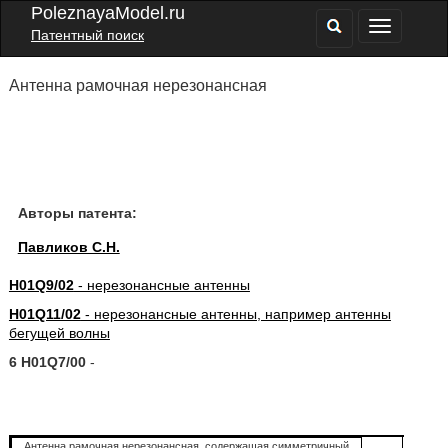
PoleznayaModel.ru
Патентный поиск
Антенна рамочная нерезонансная
Авторы патента:
Павликов С.Н.
H01Q9/02
- нерезонансные антенны
H01Q11/02
- нерезонансные антенны, например антенны
бегущей волны
6 H01Q7/00
-
Антенна рамочная нерезонансная, содержащая симметричный