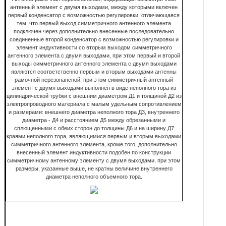
антенный элемент с двумя выходами, между которыми включен
первый конденсатор с возможностью регулировки, отличающаяся
тем, что первый выход симметричного антенного элемента
подключен через дополнительно внесенные последовательно
соединенные второй конденсатор с возможностью регулировки и
элемент индуктивности со вторым выходом симметричного
антенного элемента с двумя выходами, при этом первый и второй
выходы симметричного антенного элемента с двумя выходами
являются соответственно первым и вторым выходами антенны
рамочной нерезонансной, при этом симметричный антенный
элемент с двумя выходами выполнен в виде неполного тора из
цилиндрической трубки с внешним диаметром Д1 и толщиной Д2 из
электропроводного материала с малым удельным сопротивлением
и размерами: внешнего диаметра неполного тора Д3, внутреннего
диаметра - Д4 и расстоянием Д5 между обрезанными и
сплющенными с обеих сторон до толщины Д6 и на ширину Д7
краями неполного тора, являющимися первым и вторым выходами
симметричного антенного элемента, кроме того, дополнительно
внесенный элемент индуктивности подобен по конструкции
симметричному антенному элементу с двумя выходами, при этом
размеры, указанные выше, не кратны величине внутреннего
диаметра неполного объемного тора.