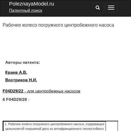
PoleznayaModel.ru
Патентный поиск
Рабочее колесо погружного центробежного насоса
Авторы патента:
Краев А.В.
Востриков Н.И.
F04D29/22
- для центробежных насосов
6 F04D29/28
-
1. Рабочее колесо погружного центробежного насоса, содержащее
цельнолитой покрывной диск из антифрикционного теплостойкого