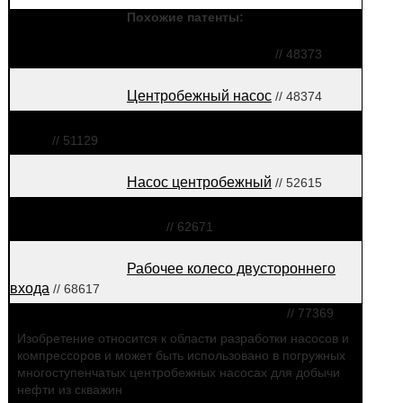
Похожие патенты:
Центробежный насос
// 48373
Центробежный насос
// 48374
Многоступенчатый секционный
насос
// 51129
Насос центробежный
// 52615
Рабочее колесо погружного
центробежного насоса
// 62671
Рабочее колесо двустороннего
входа
// 68617
Рабочее колесо насоса
// 77369
Изобретение относится к области разработки насосов и
компрессоров и может быть использовано в погружных
многоступенчатых центробежных насосах для добычи
нефти из скважин