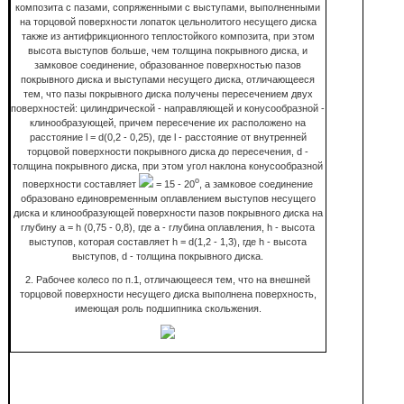
композита с пазами, сопряженными с выступами, выполненными
на торцовой поверхности лопаток цельнолитого несущего диска
также из антифрикционного теплостойкого композита, при этом
высота выступов больше, чем толщина покрывного диска, и
замковое соединение, образованное поверхностью пазов
покрывного диска и выступами несущего диска, отличающееся
тем, что пазы покрывного диска получены пересечением двух
поверхностей: цилиндрической - направляющей и конусообразной -
клинообразующей, причем пересечение их расположено на
расстояние l = d(0,2 - 0,25), где l - расстояние от внутренней
торцовой поверхности покрывного диска до пересечения, d -
толщина покрывного диска, при этом угол наклона конусообразной
o
поверхности составляет
= 15 - 20
, а замковое соединение
образовано единовременным оплавлением выступов несущего
диска и клинообразующей поверхности пазов покрывного диска на
глубину a = h (0,75 - 0,8), где а - глубина оплавления, h - высота
выступов, которая составляет h = d(1,2 - 1,3), где h - высота
выступов, d - толщина покрывного диска.
2. Рабочее колесо по п.1, отличающееся тем, что на внешней
торцовой поверхности несущего диска выполнена поверхность,
имеющая роль подшипника скольжения.