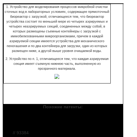
1. Устройство для моделирования процессов микробной очистки
сточных вод в лабораторных условиях, содержащее прямоточный
биореактор с загрузкой, отличающееся тем, что биореактор
устройства состоит по меньшей мере из четырех аэрируемых и
четырех неаэрируемых секций, соединенных между собой, в
которых размещены съемные контейнеры с загрузкой с
иммобилизованными микроорганизмами, причем в каждой
аэрируемой секции имеются устройства для механического
пеногашения и по два контейнера для загрузки, один из которых
размещен ниже, а другой выше уровня очищаемой воды.
2. Устройство по п. 1, отличающееся тем, что каждая аэрируемая
секция имеет съемную нижнюю часть, выполненную из
прозрачного материала.
Похожие патенты:
Устройство для автоматического
регулирования процесса очистки сточных
вод
// 93384