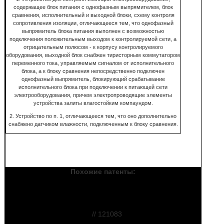
содержащее блок питания с однофазным выпрямителем, блок
сравнения, исполнительный и выходной блоки, схему контроля
сопротивления изоляции, отличающееся тем, что однофазный
выпрямитель блока питания выполнен с возможностью
подключения положительным выходом к контролируемой сети, а
отрицательным полюсом - к корпусу контролируемого
оборудования, выходной блок снабжен тиристорным коммутатором
переменного тока, управляемым сигналом от исполнительного
блока, а к блоку сравнения непосредственно подключен
однофазный выпрямитель, блокирующий срабатывание
исполнительного блока при подключении к питающей сети
электрооборудования, причем электропроводящие элементы
устройства залиты влагостойким компаундом.
2. Устройство по п. 1, отличающееся тем, что оно дополнительно
снабжено датчиком влажности, подключенным к блоку сравнения.
Похожие патенты:
Устройство контроля тока утечки в
цепи заземления опорной конструкции воздушных
линий электропередач
// 121083