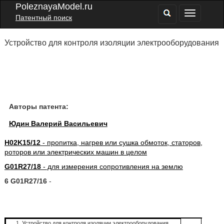
PoleznayaModel.ru
Патентный поиск
Устройство для контроля изоляции электрооборудования
Авторы патента:
Юдин Валерий Васильевич
H02K15/12
- пропитка, нагрев или сушка обмоток, статоров,
роторов или электрических машин в целом
G01R27/18
- для измерения сопротивления на землю
6 G01R27/16
-
1. Устройство для контроля изоляции электрооборудования,