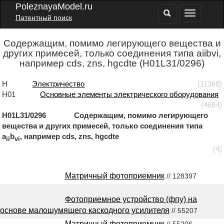
PoleznayaModel.ru
Патентный поиск
Содержащим, помимо легирующего вещества и
других примесей, только соединения типа aiibvi,
например cds, zns, hgcdte (H01L31/0296)
H
Электричество
(11368)
H01
Основные элементы электрического оборудования
(4684)
H01L31/0296 Содержащим, помимо легирующего
вещества и других примесей, только соединения типа
a
b
, например cds, zns, hgcdte
ii
vi
(4)
Матричный фотоприемник
// 128397
Фотоприемное устройство (фпу) на
основе малошумящего каскодного усилителя
// 55207
Матричный фотоприемник