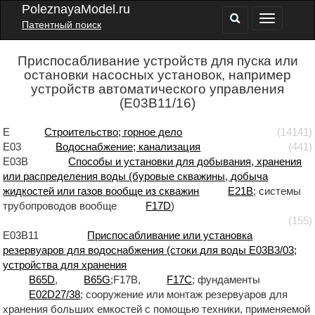
PoleznayaModel.ru
Патентный поиск
Приспосабливание устройств для пуска или
остановки насосных установок, например
устройств автоматического управления
(E03B11/16)
E
Строительство; горное дело
(14141)
E03
Водоснабжение; канализация
(441)
E03B
Способы и установки для добывания, хранения
или распределения воды (буровые скважины, добыча
жидкостей или газов вообще из скважин
E21B
; системы
трубопроводов вообще
F17D
)
(155)
E03B11
Приспосабливание или установка
резервуаров для водоснабжения (стоки для воды E03B3/03;
устройства для хранения
B65D
,
B65G
;F17B,
F17C
; фундаменты
E02D27/38
; сооружение или монтаж резервуаров для
хранения больших емкостей с помощью техники, применяемой