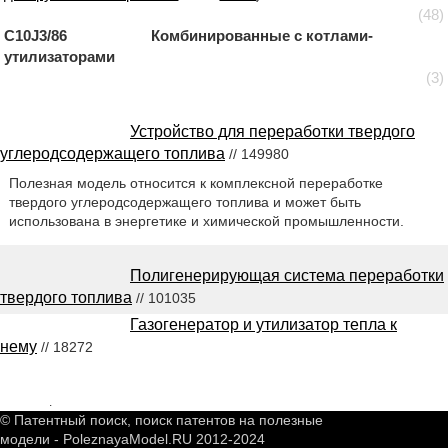
(48)
C10J3/86 Комбинированные с котлами-
утилизаторами
(3)
Устройство для переработки твердого
углеродсодержащего топлива
// 149980
Полезная модель относится к комплексной переработке
твердого углеродсодержащего топлива и может быть
использована в энергетике и химической промышленности.
Полигенерирующая система переработки
твердого топлива
// 101035
Газогенератор и утилизатор тепла к
нему
// 18272
2548993
.
© Патентный поиск, поиск патентов на полезные
модели - PoleznayaModel.RU 2012-2024