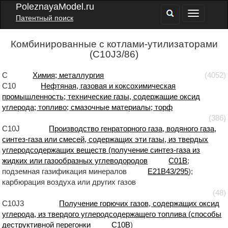
PoleznayaModel.ru
Патентный поиск
Комбинированные с котлами-утилизаторами
(C10J3/86)
C
Химия; металлургия
(4052)
C10
Нефтяная, газовая и коксохимическая
промышленность; технические газы, содержащие оксид
углерода; топливо; смазочные материалы; торф
(386)
C10J
Производство генраторного газа, водяного газа,
синтез-газа или смесей, содержащих эти газы, из твердых
углеродсодержащих веществ (получение синтез-газа из
жидких или газообразных углеводородов
C01B
;
подземная газификация минералов
E21B43/295
);
карбюрация воздуха или других газов
(48)
C10J3
Получение горючих газов, содержащих оксид
углерода, из твердого углеродсодержащего топлива (способы
деструктивной перегонки
C10B
)