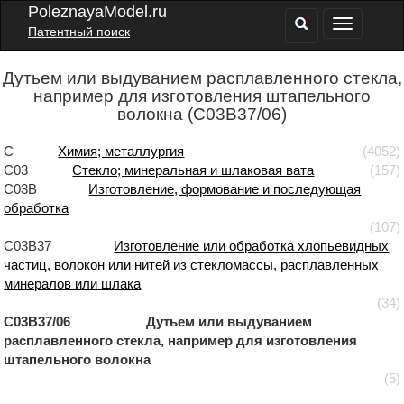
PoleznayaModel.ru
Патентный поиск
Дутьем или выдуванием расплавленного стекла,
например для изготовления штапельного
волокна (C03B37/06)
C
Химия; металлургия
(4052)
C03
Стекло; минеральная и шлаковая вата
(157)
C03B
Изготовление, формование и последующая
обработка
(107)
C03B37
Изготовление или обработка хлопьевидных
частиц, волокон или нитей из стекломассы, расплавленных
минералов или шлака
(34)
C03B37/06 Дутьем или выдуванием
расплавленного стекла, например для изготовления
штапельного волокна
(5)