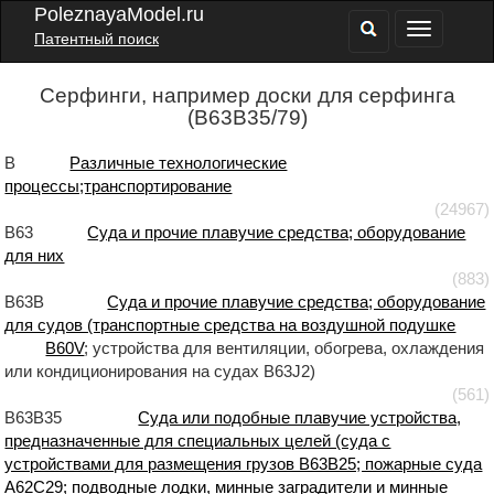
PoleznayaModel.ru
Патентный поиск
Серфинги, например доски для серфинга
(B63B35/79)
B
Различные технологические
процессы;транспортирование
(24967)
B63
Суда и прочие плавучие средства; оборудование
для них
(883)
B63B
Суда и прочие плавучие средства; оборудование
для судов (транспортные средства на воздушной подушке
B60V
; устройства для вентиляции, обогрева, охлаждения
или кондиционирования на судах B63J2)
(561)
B63B35
Суда или подобные плавучие устройства,
предназначенные для специальных целей (суда с
устройствами для размещения грузов B63B25; пожарные суда
A62C29; подводные лодки, минные заградители и минные