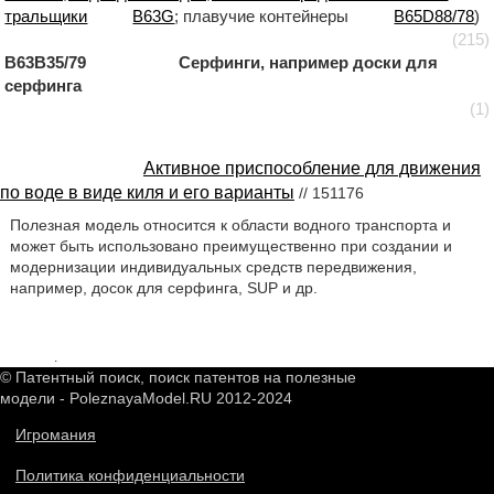
тральщики
B63G
; плавучие контейнеры
B65D88/78
)
(215)
B63B35/79 Серфинги, например доски для
серфинга
(1)
Активное приспособление для движения
по воде в виде киля и его варианты
// 151176
Полезная модель относится к области водного транспорта и
может быть использовано преимущественно при создании и
модернизации индивидуальных средств передвижения,
например, досок для серфинга, SUP и др.
2549000
.
© Патентный поиск, поиск патентов на полезные
модели - PoleznayaModel.RU 2012-2024
Игромания
Политика конфиденциальности